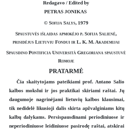
Redagavo / Edited by
PETRAS JONIKAS
© Sofija Salys, 1979
Spaustuvės išlaidas apmokėjo p. Sofija Salienė,
prisidėjus Lietuviu Fondui ir L. K. M. Akademijai
Spausdino Pontificia Universit
à
Gregoriana spaustuvė
Romoje
PRATARMĖ
Čia skaitytojams pateikiami prof. Antano Salio
kalbos mokslui ir jos praktikai skiriami raštai. Jų
daugumoje nagrinėjami lietuvių kalbos klausimai,
tik nedidelė likusioji dalis skirta apžvalginiams kitų
kalbų dalykams. Persispausdinami periodiniuose ir
neperiodiniuose leidiniuose pasirodę raštai, atskirai