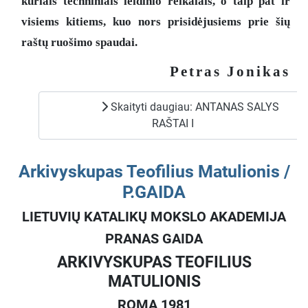
kuriais techniniais leidinio reikalais, o taip pat ir
visiems kitiems, kuo nors prisidėjusiems prie šių
raštų ruošimo spaudai.
Petras Jonikas
Skaityti daugiau: ANTANAS SALYS
RAŠTAI I
Arkivyskupas Teofilius Matulionis /
P.GAIDA
LIETUVIŲ KATALIKŲ MOKSLO AKADEMIJA
PRANAS GAIDA
ARKIVYSKUPAS TEOFILIUS
MATULIONIS
ROMA 1981