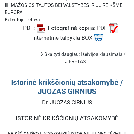
III.
MAŽOSIOS TAUTOS BEI VALSTYBĖS IR JU REIKŠMĖ
EUROPAI
Ketvirtoji Lietuva
PDF:
Fotografinė kopija: PDF
internetinė talpykla BOX
Skaityti daugiau: Išeivijos klausimais /
J.ERETAS
Istorinė krikščionių atsakomybė /
JUOZAS GIRNIUS
Dr. JUOZAS GIRNIUS
ISTORINĖ KRIKŠČIONIŲ ATSAKOMYBĖ
KRIKŠČIONIŠKOJI ATSAKOMYBĖ ISTORINĖJE LAIKO TĖKMĖJE