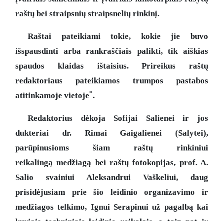
raštų bei straipsnių straipsnelių rinkinį.
Raštai pateikiami tokie, kokie jie buvo
išspausdinti arba rankraščiais palikti, tik aiškias
spaudos klaidas ištaisius. Prireikus raštų
redaktoriaus pateikiamos trumpos pastabos
*
atitinkamoje vietoje
.
Redaktorius dėkoja Sofijai Salienei ir jos
dukteriai dr. Rimai Gaigalienei (Salytei),
parūpinusioms šiam raštų rinkiniui
reikalingą medžiagą bei raštų fotokopijas, prof. A.
Salio svainiui Aleksandrui Vaškeliui, daug
prisidėjusiam prie šio leidinio organizavimo ir
medžiagos telkimo, Ignui Serapinui už pagalbą kai