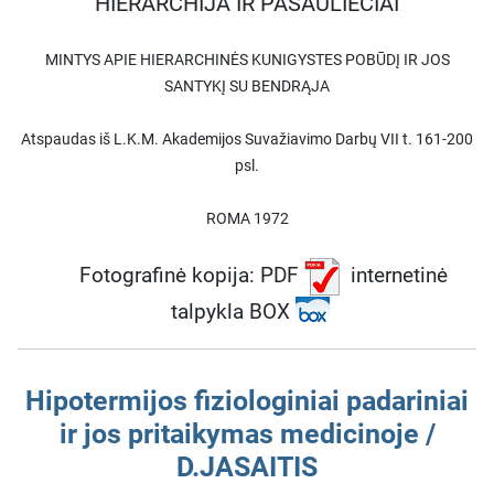
HIERARCHIJA IR PASAULIEČIAI
MINTYS APIE HIERARCHINĖS KUNIGYSTES POBŪDĮ IR JOS
SANTYKĮ SU BENDRĄJA
Atspaudas iš L.K.M. Akademijos Suvažiavimo Darbų VII t. 161-200
psl.
ROMA 1972
Fotografinė kopija: PDF
internetinė
talpykla BOX
Hipotermijos fiziologiniai padariniai
ir jos pritaikymas medicinoje /
D.JASAITIS