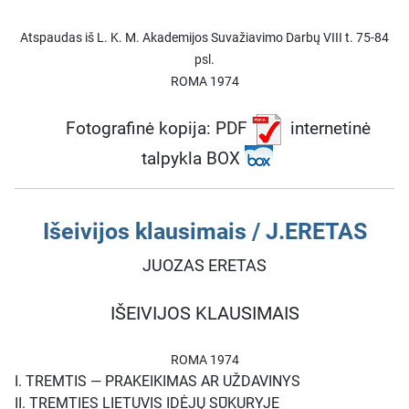
Atspaudas iš L. K. M. Akademijos Suvažiavimo Darbų VIII t. 75-84
psl.
ROMA 1974
Fotografinė kopija: PDF
internetinė
talpykla BOX
Išeivijos klausimais / J.ERETAS
JUOZAS ERETAS
IŠEIVIJOS KLAUSIMAIS
ROMA 1974
I.
TREMTIS — PRAKEIKIMAS AR UŽDAVINYS
II.
TREMTIES LIETUVIS IDĖJŲ SŪKURYJE