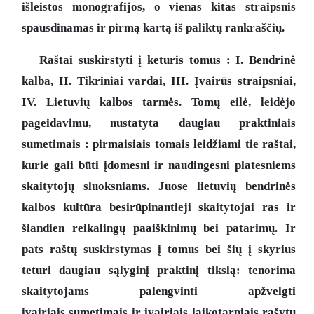
išleistos monografijos, o vienas kitas straipsnis
spausdinamas ir pirmą kartą iš paliktų rankraščių.
Raštai suskirstyti į keturis tomus : I. Bendrinė
kalba, II. Tikriniai vardai, III. Įvairūs straipsniai,
IV. Lietuvių kalbos tarmės. Tomų eilė, leidėjo
pageidavimu, nustatyta daugiau praktiniais
sumetimais : pirmaisiais tomais leidžiami tie raštai,
kurie gali būti įdomesni ir naudingesni platesniems
skaitytojų sluoksniams. Juose lietuvių bendrinės
kalbos kultūra besirūpinantieji skaitytojai ras ir
šiandien reikalingų paaiškinimų bei patarimų. Ir
pats raštų suskirstymas į tomus bei šių į skyrius
teturi daugiau sąlyginį praktinį tikslą: tenorima
skaitytojams palengvinti apžvelgti
įvairiais sumetimais ir įvairiais laikotarpiais rašytų