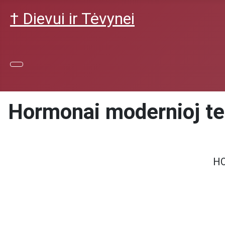
† Dievui ir Tėvynei
Hormonai modernioj tera
HO