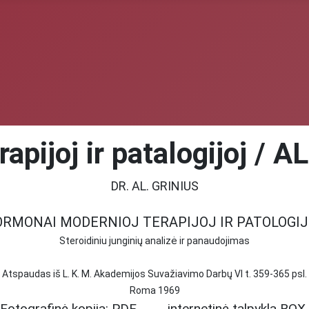
pijoj ir patalogijoj / A
DR. AL. GRINIUS
RMONAI MODERNIOJ TERAPIJOJ IR PATOLOGI
Steroidiniu junginių analizė ir panaudojimas
Atspaudas iš L. K. M. Akademijos Suvažiavimo Darbų VI t. 359-365 psl.
Roma 1969
Fotografinė kopija: PDF
internetinė talpykla BOX