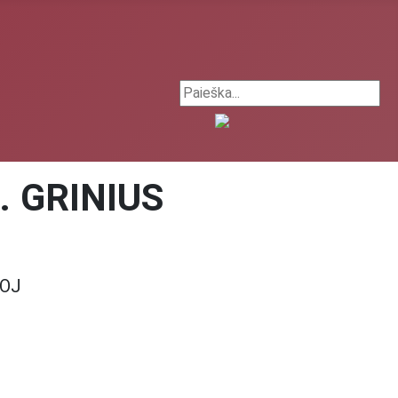
Search ...
L. GRINIUS
JOJ