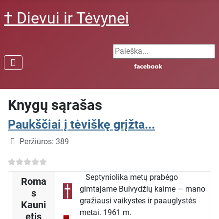
† Dievui ir Tėvynei
Search ...
Knygų sąrašas
Paukščiai į tėviškę grįžta...
Išsami informacija
Peržiūros: 389
Septyniolika metų prabėgo
Roma
gimtajame Buivydžių kaime — mano
s
gražiausi vaikystės ir paauglystės
Kauni
metai. 1961 m.
etis