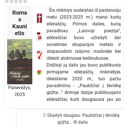
metais išleistą, jų taip
Šis rinkinys sudarytas iš pastaruoju
Roma
vadinamą, nelegalią-
metu (2023-2025 m.) mano kurtų
s
pogrindinę literatūrą, kurios didžiąją
eilėraščių. Pirmos dalies, kurią
Kauni
dalį sunaikino, o kartu ir pirmuosius
pavadinau „Laisvoji poezija“,
etis
mano kurtus eilėraščius.
eilėraščiai buvo užrašyti dar
Atlikęs sovietinio teismo paskirtą
sovietinės okupacijos metais ir
bausmę, penkiolika metų blaškiausi
atspausdinti rašymo mašinėle bei
po kaimus, restauruodamas
išleisti atskiruose leidinukuose.
kolchozų fermas,
Didžioji jų dalis jau buvo publikuota
statydamas kaimiečiams namus.
pirmajame eilėraščių rinkinėlyje,
Vakarais po sunkių dienos darbų
išleistame 2020 m., tuo pačiu
kūriau, rašiau, rinkau ir užrašinėjau
pavadinimu - „Paukščiai į tėviškę
buvusių tremtinių, politinių kalinių,
Panevėžys,
grįžta...“ Antroje dalyje publikuojami
partizanų prisiminimus... Į šį rinkinėlį
2025
eilėraščiai, kurti daugiausia jau po
sudėjau tik dalelę tos kūrybos. Nors
Atgimimo - vėlesniais metais.
ir nebuvau prisiekęs poetas, bet
Rašiau įvairiausiomis temomis, todėl
poezija buvo mano sielos kerėtoja ir
Skaityti daugiau: Paukščiai į tėviškę
nesistengiau jų skirstyti į atskirus
guodėja, kuri skaudžiais
grįžta... III dalis
skyrelius. Nors eiliuota kūryba man