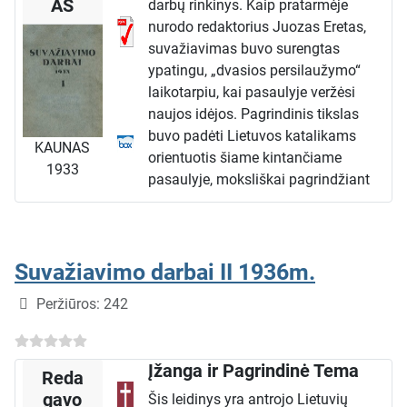
AS
darbų rinkinys. Kaip pratarmėje
daugybę įtakingų asmenų, kurie
nurodo redaktorius Juozas Eretas,
paliko pėdsaką kultūros, mokslo ir
suvažiavimas buvo surengtas
visuomenės gyvenime.
ypatingu, „dvasios persilaužymo“
Lietuvių Veikėjai:
laikotarpiu, kai pasaulyje veržėsi
Tarp lietuvių „žiburių“ autorius mini
naujos idėjos. Pagrindinis tikslas
tokias asmenybes kaip rašytojas
dr.
buvo padėti Lietuvos katalikams
KAUNAS
Vincas Pietaris
, apibūdinamas kaip
orientuotis šiame kintančiame
1933
žymiausias to meto beletristas,
pasaulyje, moksliškai pagrindžiant
kunigas ir švietėjas
Jonas
savo pasaulėžiūrą ir aktyviai
Balvočius-Gerutis
, vyskupas ir
dalyvaujant moksliniame darbe.
rašytojas
Motiejus Valančius
, poetas
Knyga dedikuota LKMA pirmininkui,
ir matematikas vyskupas
Antanas
prelatui Aleksandrui Dambrauskui,
Suvažiavimo darbai II 1936m.
Baranauskas
, kalbininkas
pabrėžiant jo indėlį į Lietuvos
Išsami informacija
Peržiūros: 242
kun.
Kazimieras Jaunius
ir daugelis
mokslo istoriją.
kitų, kurie savo darbais prisidėjo prie
Pagrindinė Studija:
Lietuvos kultūrinio atgimimo.
„Katalikai ir Mokslas“
Įžanga ir Pagrindinė Tema
Kitataučių Veikėjai:
Reda
Didžiąją leidinio dalį (beveik 300
Antrojoje dalyje apžvelgiami
gavo
Šis leidinys yra antrojo Lietuvių
puslapių) užima paties redaktoriaus,