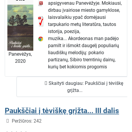
apsigyvenau Panevėžyje. Mokiausi,
dirbau įvairiose miesto gamyklose,
laisvalaikiu ypač domėjausi
tarpukario metų literatūra, tautos
istorija, poezija,
muzika... Akordeonas man padėjo
pamilt ir išmokt daugelį populiarių
liaudiškų melodijų: pokario
Panevėžys,
partizanų, Sibiro tremtinių dainų,
2020
kurių bet kokiomis progomis
nevengiau ir padainuoti. To,
žinoma, anuo metu jau buvo per
Skaityti daugiau: Paukščiai į tėviškę
daug ir taip patekau į sovietinio
grįžta...
saugumo akiratį. 1968 m.
buvau suimtas, tris mėnesius
praleidau uždarytas Vilniaus KGB
Paukščiai į tėviškę grįžta... III dalis
rūmų rūsyje, čekistai
Išsami informacija
Peržiūros: 242
konfiskavo mano sukauptą
tarpukario ir okupacijos