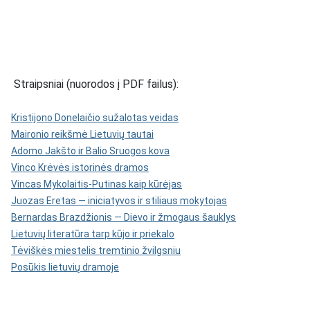
Straipsniai (nuorodos į PDF failus):
Kristijono Donelaičio sužalotas veidas
Maironio reikšmė Lietuvių tautai
Adomo Jakšto ir Balio Sruogos kova
Vinco Krėvės istorinės dramos
Vincas Mykolaitis-Putinas kaip kūrėjas
Juozas Eretas — iniciatyvos ir stiliaus mokytojas
Bernardas Brazdžionis — Dievo ir žmogaus šauklys
Lietuvių literatūra tarp kūjo ir priekalo
Tėviškės miestelis tremtinio žvilgsniu
Posūkis lietuvių dramoje