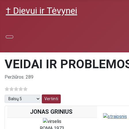
† Dievui ir Tėvynei
VEIDAI IR PROBLEMOS
Išsami informacija
Peržiūros: 289
Prašome įvertinti
JONAS GRINIUS
ROMA 1973