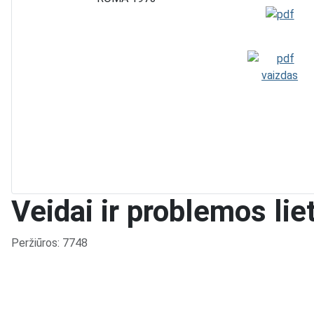
Veidai ir problemos lie
Išsami informacija
Peržiūros: 7748