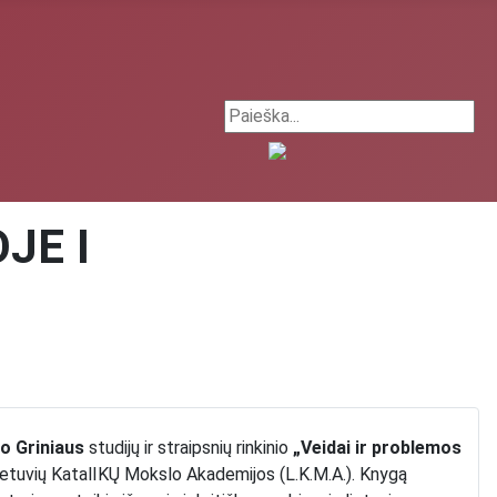
Search ...
JE I
o Griniaus
studijų ir straipsnių rinkinio
„Veidai ir problemos
etuvių KatalIKŲ Mokslo Akademijos (L.K.M.A.). Knygą