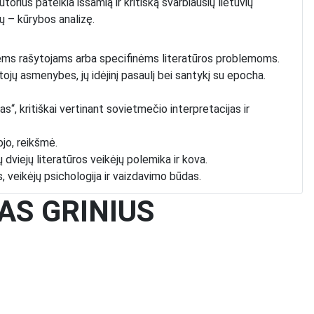
orius pateikia išsamią ir kritišką svarbiausių lietuvių
ių – kūrybos analizę.
riems rašytojams arba specifinėms literatūros problemoms.
šytojų asmenybes, jų idėjinį pasaulį bei santykį su epocha.
s“, kritiškai vertinant sovietmečio interpretacijas ir
ojo, reikšmė.
 dviejų literatūros veikėjų polemika ir kova.
, veikėjų psichologija ir vaizdavimo būdas.
p kūrėjo, studija, apimanti biografinius bruožus, kūrybos temas
ONAS GRINIUS
, prometeizmas, egocentrizmas).
mokytojas.
aus šauklys“, analizuojant jo herojinę ir eleginę lyriką.
(„tarp kūjo ir priekalo“), tėviškės miestelio tema išeivijos
ir išsamus vardų registras.