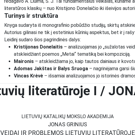
redagavo A. Liuima, S. J. Tai fundamentalus veikalas, kuriame aut
literatūros klasikų – nuo Kristijono Donelaičio iki išeivijos autor
Turinys ir struktūra
Knyga sudaryta iš monografinio pobūdžio studijų, skirtų atski
Autorius gilinasi ne tik į estetinius kūrinių aspektus, bet ir į ra
Leidinį sudaro šios pagrindinės dalys:
Kristijonas Donelaitis
– analizuojamas jo „sužalotas veida
atskleidžiant poemos „Metai“ tematiką bei kompoziciją.
Maironis
– atskleidžiama jo, kaip tautos dainiaus ir kovot
Adomas Jakštas ir Balys Sruoga
– nagrinėjama garsi šių
Vincas Krėvė
– išsamiai analizuojamos jo istorinės dramos
Vincas Mykolaitis-Putinas
– pateikiama itin plati jo, kai
tuvių literatūroje I / J
(gamta, meilė, Dievas) ir pagrindines problemas (maištas
Juozas Eretas
– pristatomas kaip iniciatyvos ir stiliaus 
Bernardas Brazdžionis
– apibūdinamas kaip „Dievo ir žmog
Taip pat aptariama lietuvių literatūros padėtis sovietmečiu 
LIETUVIŲ KATALIKŲ MOKSLO AKADEMIJA
kūryboje ir naujausi posūkiai lietuvių dramoje.
JONAS GRINIUS
Knygą papildo autoriaus pratarmė, dedikacija savo mokytojams 
VEIDAI IR PROBLEMOS
LIETUVIŲ LITERATŪROJE