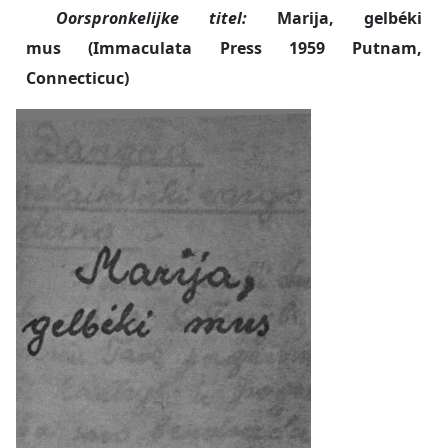
Oorspronkelijke titel:
Marija, gelbéki
in het niet verzinken bij dit
ongelooflijke getuigenis van geloof.
mus (Immaculata Press 1959 Putnam,
Maria Red Ons is een essentiële
Connecticuc)
lezing voor iedereen die wil begrijpen
wat ware toewijding en geestelijke
moed betekenen onder de zwaarst
mogelijke omstandigheden. Het is
een indringende oproep om, net als
de dwangarbeidsters, het lijden te
accepteren en om de kracht van de
liefde te gebruiken als het ultieme
verzet tegen onrecht.
Aanbevolen voor iedereen.