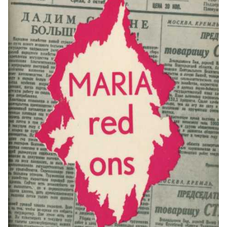
Inhoud en Thema's
Het boekje bevat eenvoudige maar
diep ontroerende gebeden voor de
morgen, de avond, de heilige
Communie en de Biecht. De teksten
zijn doordrenkt van de rauwe realiteit
van de vervolging achter het
IJzeren Gordijn. De gebeden zijn een
constante oproep tot God en de
Heilige Maagd Maria om kracht,
volharding, en genade te midden van
kou, honger, ontbering, en het verlies
van alles. De centrale thema's zijn:
Ongebroken Geloof en Hoop: De
smeekbeden getuigen van een vast
vertrouwen in Gods liefde, zelfs
wanneer zij zich "door God en