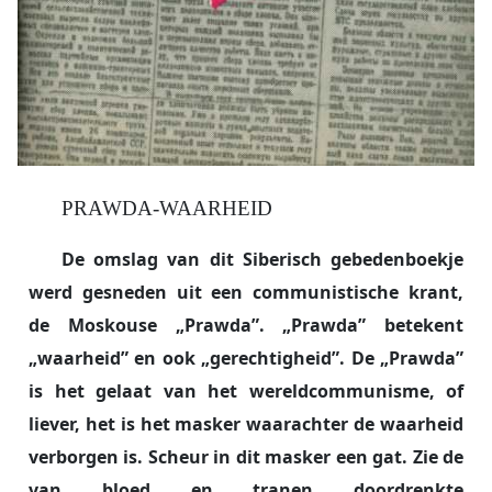
mensen verlaten" voelen.
Liefde voor het Vaderland: Er is een
diep verlangen naar de terugkeer
naar huis en er wordt onophoudelijk
gebeden voor de vrijheid en het
welzijn van Litouwen, "ons met bloed
en tranen doordrenkte land".
PRAWDA-WAARHEID
Vergeving en Erbarmen: Opmerkelijk
De omslag van dit Siberisch gebedenboekje
is het gebed om erbarmen voor de
werd gesneden uit een communistische krant,
vervolgers en pijnigers, met de vraag
dat ook zij de zoetheid van Gods
de Moskouse „Prawda”. „Prawda” betekent
liefde mogen ondervinden.
„waarheid” en ook „gerechtigheid”. De „Prawda”
is het gelaat van het wereldcommunisme, of
Oordeel
liever, het is het masker waarachter de waarheid
Aartsbisschop Kardinaal Alfrink
schreef in zijn inleiding (1961) dat
verborgen is. Scheur in dit masker een gat. Zie de
Maria Red Ons "geen grootse
van bloed en tranen doordrenkte