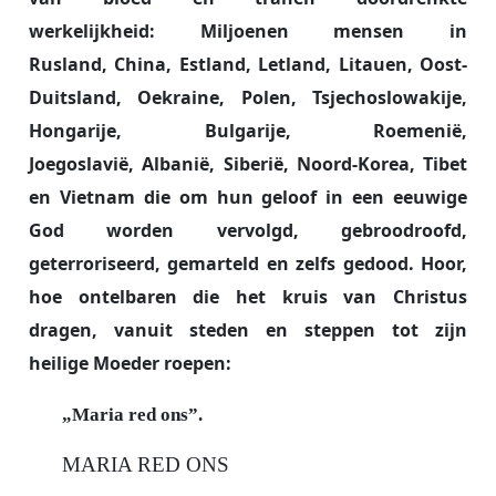
literatuur en biedt geen diepe
werkelijkheid: Miljoenen mensen in
theologie". En daar heeft hij
Rusland, China, Estland, Letland, Litauen, Oost-
volkomen gelijk in. De kracht van dit
boekje ligt juist in die eenvoud.
Duitsland, Oekraine, Polen, Tsjechoslowakije,
Het is een puur, onopgesmukt
Hongarije, Bulgarije, Roemenië,
document van menselijke en
Joegoslavië, Albanië, Siberië, Noord-Korea, Tibet
geestelijke veerkracht. De gebeden
en Vietnam die om hun geloof in een eeuwige
zijn een directe lijn van het
Siberische kamp naar de hemel, en
God worden vervolgd, gebroodroofd,
ze tonen de "kern van het christen
geterroriseerd, gemarteld en zelfs gedood. Hoor,
zijn, de Liefde".
hoe ontelbaren die het kruis van Christus
dragen, vanuit steden en steppen tot zijn
Dit boek is een spiegel voor de lezer
in een comfortabele wereld.
heilige Moeder roepen:
Kardinaal Alfrink concludeert terecht
dat men na het lezen en bidden van
„Maria red ons”.
deze teksten niet anders kan dan
MARIA RED ONS
zich schaamtevol afvragen of onze
eigen alledaagse "kleinigheden" niet