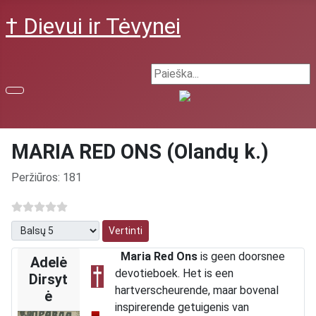
† Dievui ir Tėvynei
Search ...
MARIA RED ONS (Olandų k.)
Išsami informacija
Peržiūros: 181
Prašome įvertinti
Maria Red Ons
is geen doorsnee
Adelė
devotieboek. Het is een
Dirsyt
hartverscheurende, maar bovenal
ė
inspirerende getuigenis van