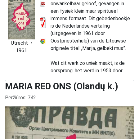
onwankelbaar geloof, gevangen in
een fysiek klein maar spiritueel
immens formaat. Dit gebedenboekje
is de Nederlandse vertaling
(uitgegeven in 1961 door
Oostpriesterhulp) van de Litouwse
Utrecht •
originele titel „Marija, gelbėki mus”.
1961
Wat dit werk zo uniek maakt, is de
oorsprong: het werd in 1953 door
vier Litouwse meisjes met de hand
MARIA RED ONS (Olandų k.)
geschreven en gebonden – naar
verluidt op kleine stukjes papier,
Išsami informacija
Peržiūros: 742
gewikkeld in een armzalig lapje stof
– terwijl zij gevangen zaten in een
dwangarbeidskamp in Siberië. Het
was een troostgeschenk voor een
medegevangene, Franciska.