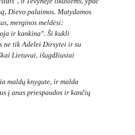
siais", o Tėvynėje likusiems, ypač
iesą, Dievo palaimos. Matydamos
jus, merginos meldėsi:
oja ir kankina". Ši kukli
ne tik Adelei Dirsytei ir su
kai Lietuvai, išugdžiusiai
šia maldų knygute, ir malda
us į anas priespaudos ir kančių