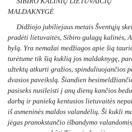
SIBIRO KALINIŲ LIETUVAIČIŲ
MALDAKNYGĖ
Didžiojo jubiliejaus metais Šventųjų sk
pradėti lietuvaitės, Sibiro gulagų kalinės, 
bylą. Yra nemažai medžiagos apie šią taurios
turėtume tik šią kuklią jos maldaknygę, par
užtektų atkurti gražios, spinduliuojančios 
dvasios paveikslą. Šiandien besimeldžianči
pasiseks nusileisti į anų dienų kančios bed
darbą ir panieką kentusios lietuvaitės nep
iš asmeninės maldos valandėlių. Ši kukli 
jėgas pranokstančio išbandymo valandomis