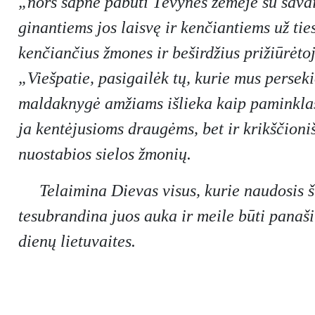
„nors sapne pabūti Tėvynės žemėje su savai
ginantiems jos laisvę ir kenčiantiems už t
kenčiančius žmones ir beširdžius prižiūrėto
„Viešpatie, pasigailėk tų, kurie mus perseki
maldaknygė amžiams išlieka kaip paminklas 
ja kentėjusioms draugėms, bet ir krikščioniš
nuostabios sielos žmonių.
Telaimina Dievas visus, kurie naudosis 
tesubrandina juos auka ir meile būti panaši
dienų lietuvaites.