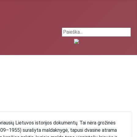
Search ...
ipriausių Lietuvos istorijos dokumentų. Tai nėra grožinės
 (1909–1955) surašyta maldaknygė, tapusi dvasine atrama