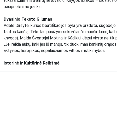
tūkstančiams ištremtų lietuvaičių. Knygos ištakos – didžiausios 
pasipriešinimo įrankiu.
Dvasinio Teksto Gilumas
Adelė Dirsytė, kurios beatifikacijos byla yra pradėta, sugebėjo p
tautos kančią. Tekstas pasižymi sukrečiančiu nuoširdumu, kalba
knygos). Malda Šventajai Motinai ir Kūdikiui Jėzui virsta ne tik
„Jei reikia aukų, imki jas iš manęs, tik duoki man kankinių drąso
aktyvios, herojiškos, nepalaužiamos vilties ir ištikimybės.
Istorinė ir Kultūrinė Reikšmė
Leidinys yra nepaprastai svarbus dėl kelių priežasčių:
Liudijimas: Tai autentiškas dokumentas, liudijantis apie Gulago 
Išeivijos Paveldas: Pirmieji leidiniai pasirodė lietuvių išeivijoje 
nešdami žinią apie Lietuvos likimą pasauliui.
Dvasinis Paveikslas: Kaip nurodyta knygos įvade, vien tik šios 
spinduliuojančios per kiekvieną maldos žodį dvasios paveikslą“.