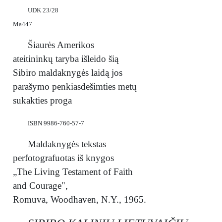
UDK 23/28
Ma447
Šiaurės Amerikos
ateitininkų taryba išleido šią
Sibiro maldaknygės laidą jos
parašymo penkiasdešimties metų
sukakties proga
ISBN 9986-760-57-7
Maldaknygės tekstas
perfotografuotas iš knygos
„The Living Testament of Faith
and Courage",
Romuva, Woodhaven, N.Y., 1965.