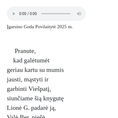
Įgarsino Goda Povilaitytė 2025 m.
Pranute,
kad galėtumėt
geriau kartu su mumis
jausti, mąstyti ir
garbinti Viešpatį,
siunčiame šią knygutę
Lionė G. padarė ją,
Valė Ber. piešė,