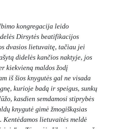
elbimo kongregacija leido
Adelės Dirsytės beatifikacijos
 dvasios lietuvaitę, tačiau jei
ašytą didelės kančios naktyje, jos
per kiekvieną maldos žodį
am iš šios knygutės gal ne visada
ugnę, kurioje badą ir speigus, sunkų
alūžo, kasdien semdamosi stiprybės
maldų knygutė gimė žmogiškąsias
. Kentėdamos lietuvaitės meldė