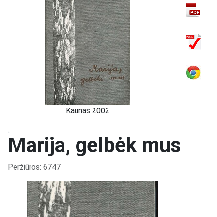
Kaunas 2002
Marija, gelbėk mus
Išsami informacija
Peržiūros: 6747