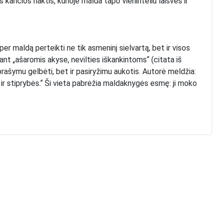
kančios naktis, kurioje malda tapo vieninteliu laisvės ir
er maldą perteikti ne tik asmeninį sielvartą, bet ir visos
nt „ašaromis akyse, nevilties iškankintoms“ (citata iš
 prašymu gelbėti, bet ir pasiryžimu aukotis. Autorė meldžia:
s ir stiprybės.“ Ši vieta pabrėžia maldaknygės esmę: ji moko
sąlygas ir Sibire kalintų moterų dvasinę rezistenciją.
JAV (1959 m.), vėliau išversti į vokiečių, anglų kalbas, taip
„kuklios jos maldaknygės“ užtektų atkurti „gražios,