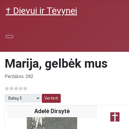
† Dievui ir Tėvynei
Marija, gelbėk mus
Išsami informacija
Peržiūros: 282
Prašome įvertinti
Adelė Dirsytė