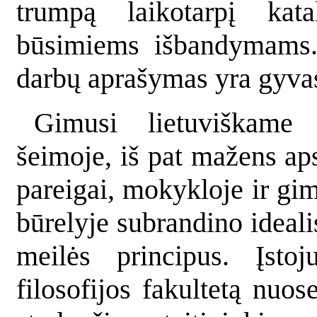
trumpą laikotarpį kat
būsimiems išbandymams.
darbų aprašymas yra gyva
Gimusi lietuviškame 
šeimoje, iš pat mažens ap
pareigai, mokykloje ir gim
būrelyje subrandino ideali
meilės principus. Įstoj
filosofijos fakultetą nuos