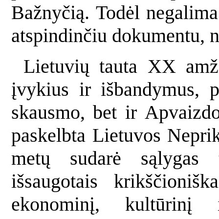
Bažnyčią. Todėl negalima 
atspindinčiu dokumentu, ne
Lietuvių tauta XX amži
įvykius ir išbandymus, 
skausmo, bet ir Apvaizd
paskelbta Lietuvos Nepri
metų sudarė sąlygas ta
išsaugotais krikščionišk
ekonominį, kultūrinį