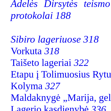
Adelės Dirsytės teism
protokolai 188
Sibiro lageriuose 318
Vorkuta
318
Taišeto lageriai
322
Etapu į Tolimuosius Ryt
Kolyma
327
Maldaknygė „Marija, ge
Lagerio kasdienybė
336