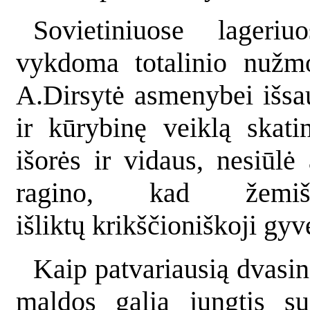
Sovietiniuose lageri
vykdoma totalinio nužmo
A.Dirsytė asmenybei išsa
ir kūrybinę veiklą skati
išorės ir vidaus, nesiūlė 
ragino, kad žemiš
išliktų krikščioniškoji gy
Kaip patvariausią dvasi
maldos galia jungtis su