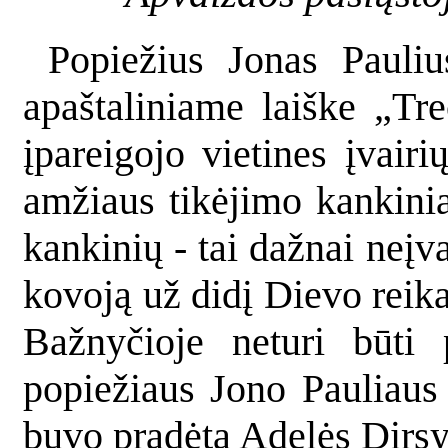
Popiežius Jonas Pauli
apaštaliniame laiške „Tre
įpareigojo vietines įvair
amžiaus tikėjimo kankini
kankinių - tai dažnai neįv
kovoją už didį Dievo reik
Bažnyčioje neturi būti 
popiežiaus Jono Pauliaus 
buvo pradėta Adelės Dirsy