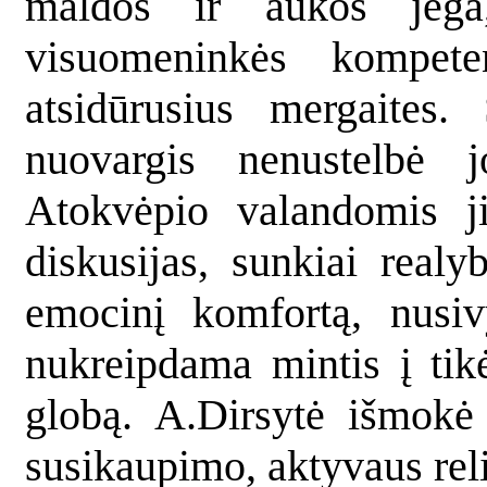
maldos ir aukos jėga,
visuomeninkės kompete
atsidūrusius mergaites.
nuovargis nenustelbė j
Atokvėpio valandomis ji
diskusijas, sunkiai real
emocinį komfortą, nusiv
nukreipdama mintis į tik
globą. A.Dirsytė išmokė 
susikaupimo, aktyvaus rel