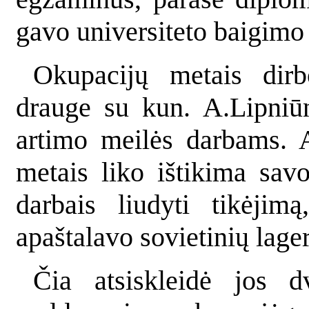
gavo universiteto baigimo
Okupacijų metais dirb
drauge su kun. A.Lipniūn
artimo meilės darbams. A
metais liko ištikima sav
darbais liudyti tikėjim
apaštalavo sovietinių lage
Čia atsiskleidė jos d