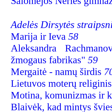
Salomėjos Nėries gimna
Adelės Dirsytės straipsn
Marija ir Ieva
58
Aleksandra Rachmano
žmogaus fabrikas"
59
Mergaitė - namų širdis
7
Lietuvos moterų religini
Motina, komunizmas ir k
Blaivėk, kad mintys švie