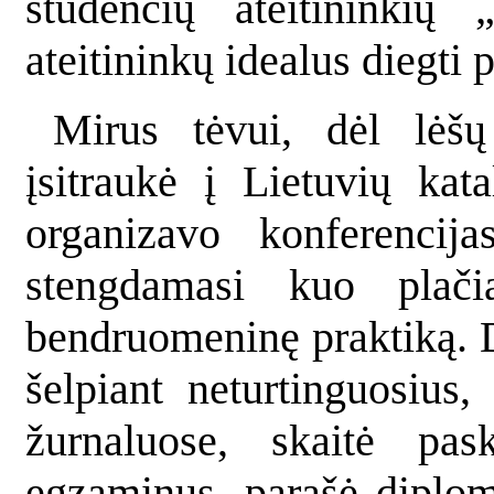
studenčių ateitininkių 
ateitininkų idealus diegti 
Mirus tėvui, dėl lėšų 
įsitraukė į Lietuvių kat
organizavo konferencija
stengdamasi kuo plačia
bendruomeninę praktiką. D
šelpiant neturtinguosius,
žurnaluose, skaitė pas
egzaminus, parašė diplom