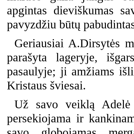
apgintas dieviškumas sa
pavyzdžiu būtų pabudintas 
Geriausiai A.Dirsytės m
parašyta lageryje, išga
pasaulyje; ji amžiams iš
Kristaus šviesai.
Už savo veiklą Adelė 
persekiojama ir kankinam
savo globojamas merga