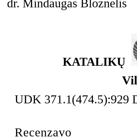
dr. Mindaugas Bloznelis
KATALIKŲ
Vi
UDK 371.1(474.5):929 D
Di3
Recenzavo