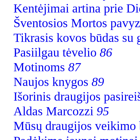
Kentėjimai artina prie D
Šventosios Mortos pavy
Tikrasis kovos būdas su
Pasiilgau tėvelio
86
Motinoms
87
Naujos knygos
89
Išorinis draugijos pasire
Aldas Marcozzi
95
Mūsų draugijos veikimo