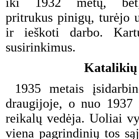
iki 1932 metų, bet
pritrukus pinigų, turėjo 
ir ieškoti darbo. Kart
susirinkimus.
Katalikių
1935 metais įsidarbin
draugijoje, o nuo 1937 
reikalų vedėja. Uoliai v
viena pagrindinių tos są