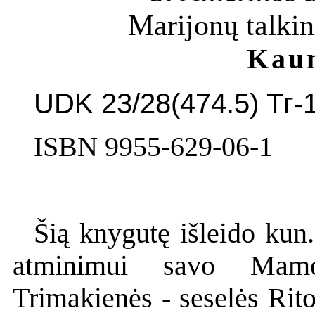
Marijonų talkin
Kaun
UDK 23/28(474.5) Тг-
ISBN 9955-629-06-1
Šią knygutę išleido kun
atminimui savo Mamos
Trimakienės - seselės Rit