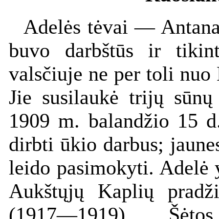
Adelės tėvai — Antana
buvo darbštūs ir tikin
valsčiuje ne per toli nu
Jie susilaukė trijų sūnų
1909 m. balandžio 15 d
dirbti ūkio darbus; jaune
leido pasimokyti. Adelė 
Aukštųjų Kaplių pradž
(1917—1919), Šėtos