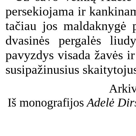
persekiojama ir kankinam
tačiau jos maldaknygė p
dvasinės pergalės liud
pavyzdys visada žavės ir
susipažinusius skaitytoju
Arkiv
Iš monografijos
Adelė Dirs