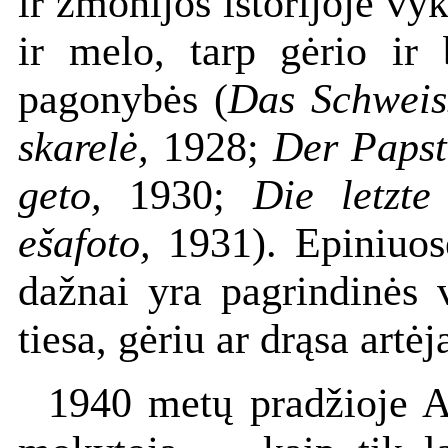
ir žmonijos istorijoje vy
ir melo, tarp gėrio ir 
pagonybės (
Das Schweis
skarelė,
1928;
Der Papst 
geto,
1930;
Die letzte 
ešafoto,
1931). Epiniuos
dažnai yra pagrindinės v
tiesa, gėriu ar drąsa artėj
1940 metų pradžioje A