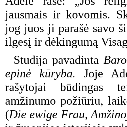
Adelė rašė: „Jos relig
jausmais ir kovomis. Sk
jog juos ji parašė savo ši
ilgesį ir dėkingumą Visaga
Studija pavadinta
Baron
epinė kūryba.
Joje Ade
rašytojai būdingas t
amžinumo požiūriu, laik
(
Die ewige Frau, Amžinoj