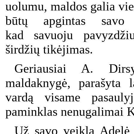
uolumu, maldos galia vien
būtų apgintas savo 
kad savuoju pavyzdžiu
širdžių tikėjimas.
Geriausiai A. Dirs
maldaknygė, parašyta la
vardą visame pasauly
paminklas nenugalimai Kr
Už savo veiklą Adelė 