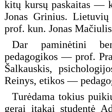
kitų kursų paskaitas — ką
Jonas Grinius. Lietuvių 
prof. kun. Jonas Mačiuli
Dar paminėtini ben
pedagogikos — prof. Pran
Šalkauskis, psichologi
Reinys, etikos — pedago
Turėdama tokius puikius
gerai įtakai studentė A