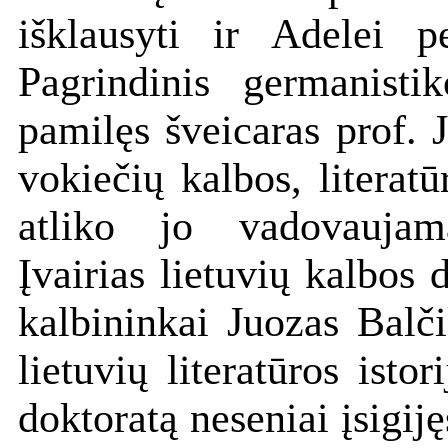
išklausyti ir Adelei 
Pagrindinis germanisti
pamilęs šveicaras prof. 
vokiečių kalbos, literatū
atliko jo vadovaujam
Įvairias lietuvių kalbos 
kalbininkai Juozas Balči
lietuvių literatūros isto
doktoratą neseniai įsigij