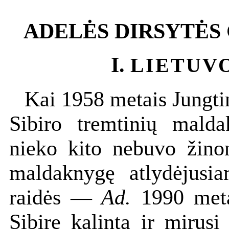
ADELĖS DIRSYTĖS
I.
LIETUV
Kai 1958 metais Jungti
Sibiro tremtinių malda
nieko kito nebuvo žinom
maldaknygę atlydėjusia
raidės —
Ad.
1990 meta
Sibire kalinta ir mirus