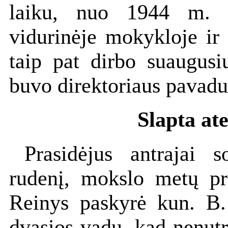
laiku, nuo 1944 m. 
vidurinėje mokykloje ir
taip pat dirbo suaugusių
buvo direktoriaus pavadu
Slapta ate
Prasidėjus antrajai 
rudenį, mokslo metų pr
Reinys paskyrė kun. B. 
dvasios vadu, kad nenutr