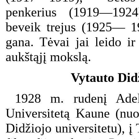
penkerius (1919—1924
beveik trejus (1925— 19
gana. Tėvai jai leido ir
aukštąjį mokslą.
Vytauto Didž
1928 m. rudenį Adel
Universitetą Kaune (nu
Didžiojo universitetu), į 