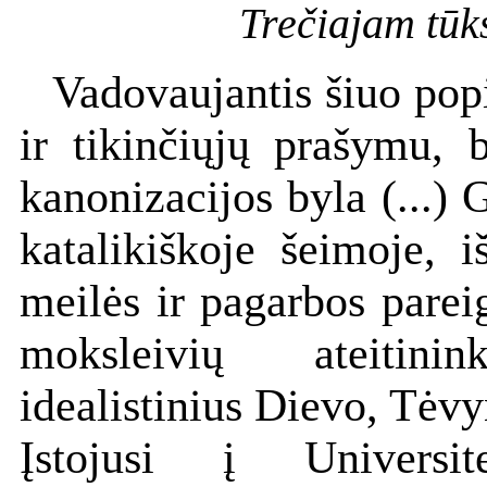
Trečiajam tūks
Vadovaujantis šiuo popi
ir tikinčiųjų prašymu, 
kanonizacijos byla (...)
katalikiškoje šeimoje, 
meilės ir pagarbos parei
moksleivių ateitini
idealistinius Dievo, Tėvy
Įstojusi į Universit