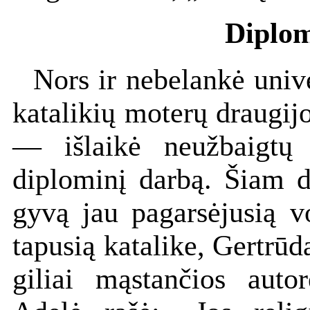
Diplom
Nors ir nebelankė unive
katalikių moterų draugijo
— išlaikė neužbaigtų
diplominį darbą. Šiam d
gyvą jau pagarsėjusią v
tapusią katalike, Gertrūd
giliai mąstančios autor