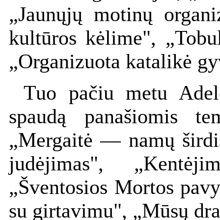
„Jaunųjų motinų organ
kultūros kėlime", „Tobu
„Organizuota katalikė g
Tuo pačiu metu Adelė
spaudą panašiomis te
„Mergaitė — namų širdis
judėjimas", „Kentėj
„Šventosios Mortos pavy
su girtavimu", „Mūsų dra