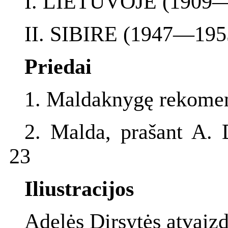
I. LIETUVOJE (1909—
II. SIBIRE (1947—195
Priedai
1. Maldaknygę rekomen
2. Malda, prašant A. D
23
Iliustracijos
Adelės Dirsytės atvaizd