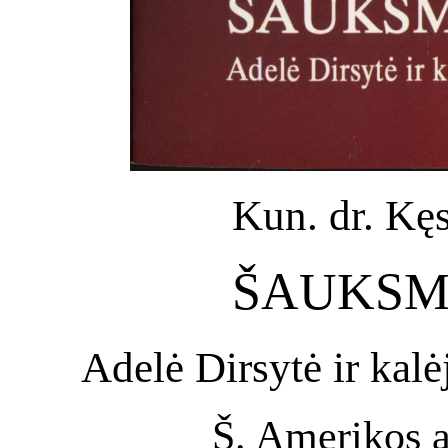
Kun. dr. Kęs
ŠAUKSMA
Adelė Dirsytė ir kal
Š.
Amerikos at