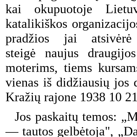
kai okupuotoje Lietu
katalikiškos organizacij
pradžios jai atsivėr
steigė naujus draugijo
moterims, tiems kursams
vienas iš didžiausių jos 
Kražių rajone 1938 10 
Jos paskaitų temos: „M
— tautos gelbėtoja", „Da