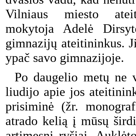
Vilniaus miesto atei
mokytoja Adelė Dirsyt
gimnazijų ateitininkus. J
ypač savo gimnazijoje.
Po daugelio metų ne v
liudijo apie jos ateitini
prisiminė (žr. monograf
atrado kelią į mūsų šird
artimesni ryšiai. Auklėt