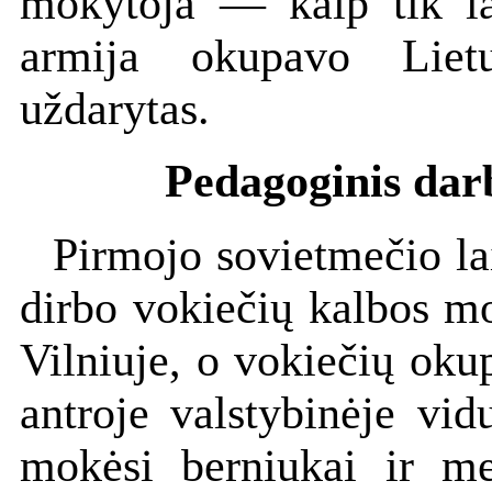
mokytoja — kaip tik la
armija okupavo Lietu
uždarytas.
Pedagoginis dar
Pirmojo sovietmečio l
dirbo vokiečių kalbos m
Vilniuje, o vokiečių o
antroje valstybinėje vi
mokėsi berniukai ir me