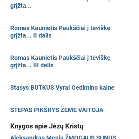
grįžta...
Romas Kaunietis Paukščiai į tėviškę
grįžta... II dalis
Romas Kaunietis Paukščiai į tėviškę
grįžta... III dalis
Stasys BUTKUS Vyrai Gedimino kalne
STEPAS PIKŠRYS ŽEMĖ VAITOJA
Knygos apie Jėzų Kristų
Aleksandras Menis ŽMOGAUS SŪNUS