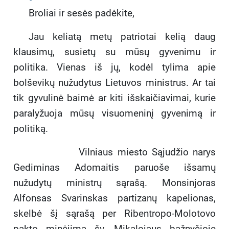
Broliai ir sesės padėkite,
Jau keliatą metų patriotai kelią daug
klausimų, susietų su mūsų gyvenimu ir
politika. Vienas iš jų, kodėl tylima apie
bolševikų nužudytus Lietuvos ministrus. Ar tai
tik gyvulinė baimė ar kiti išskaičiavimai, kurie
paralyžuoja mūsų visuomeninį gyvenimą ir
politiką.
Vilniaus miesto Sąjudžio narys
Gediminas Adomaitis paruoše išsamų
nužudytų ministrų sąrašą. Monsinjoras
Alfonsas Svarinskas partizanų kapelionas,
skelbė šį sąrašą per Ribentropo-Molotovo
pakto minėjimą šv. Mikalojaus bažnyčioje