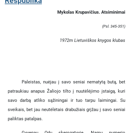
Respublika
Mykolas Krupavičius. Atsiminimai
(Psl. 345-351)
1972m Lietuviškos knygos klubas
Paleistas, nuėjau į savo seniai nematytą butą, bet
patraukiau anapus Žaliojo tilto į nuutėlėjimo įstaigą, kuri
savo darbą atliko sąžiningai ir tuo tarpu laimingai. Su
sveikais, bet jau neutėlėtais drabužiais grįžau į savo seniai
paliktas patalpas.
Gyvenau Odų skersgatvyje. Namų numerio