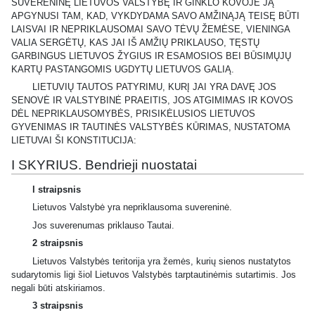
SUVERENINĘ LIETUVOS VALSTYBĘ IR GINKLO KOVOJE JĄ
APGYNUSI TAM, KAD, VYKDYDAMA SAVO AMŽINĄJĄ TEISĘ BŪTI
LAISVAI IR NEPRIKLAUSOMAI SAVO TĖVŲ ŽEMĖSE, VIENINGA
VALIA SERGĖTŲ, KAS JAI IŠ AMŽIŲ PRIKLAUSO, TĘSTŲ
GARBINGUS LIETUVOS ŽYGIUS IR ESAMOSIOS BEI BŪSIMŲJŲ
KARTŲ PASTANGOMIS UGDYTŲ LIETUVOS GALIĄ.
LIETUVIŲ TAUTOS PATYRIMU, KURĮ JAI YRA DAVĘ JOS
SENOVĖ IR VALSTYBINĖ PRAEITIS, JOS ATGIMIMAS IR KOVOS
DĖL NEPRIKLAUSOMYBĖS, PRISIKĖLUSIOS LIETUVOS
GYVENIMAS IR TAUTINĖS VALSTYBĖS KŪRIMAS, NUSTATOMA
LIETUVAI ŠI KONSTITUCIJA:
I SKYRIUS. Bendrieji nuostatai
l straipsnis
Lietuvos Valstybė yra nepriklausoma suvereninė.
Jos suverenumas priklauso Tautai.
2 straipsnis
Lietuvos Valstybės teritorija yra žemės, kurių sienos nustatytos
sudarytomis ligi šiol Lietuvos Valstybės tarptautinėmis sutartimis. Jos
negali būti atskiriamos.
3 straipsnis