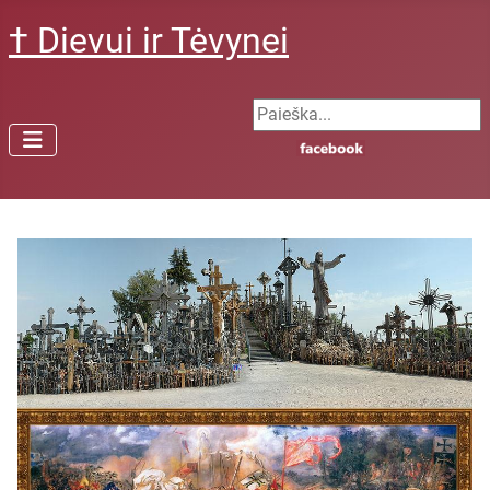
† Dievui ir Tėvynei
Search ...