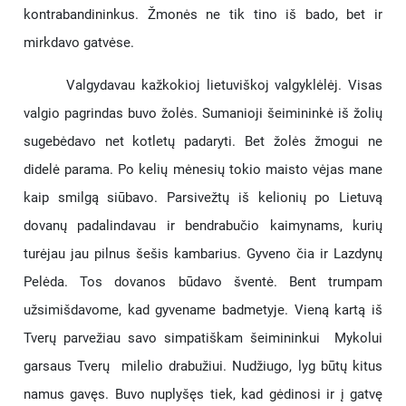
kontrabandininkus. Žmonės ne tik tino iš bado, bet ir
mirkdavo gatvėse.
Valgydavau kažkokioj lietuviškoj valgyklėlėj. Visas
valgio pagrindas buvo žolės. Sumanioji šeimininkė iš žolių
sugebėdavo net kotletų padaryti. Bet žolės žmogui ne
didelė parama. Po kelių mėnesių tokio maisto vėjas mane
kaip smilgą siūbavo. Parsivežtų iš kelionių po Lietuvą
dovanų padalindavau ir bendrabučio kaimynams, kurių
turėjau jau pilnus šešis kambarius. Gyveno čia ir Lazdynų
Pelėda. Tos dovanos būdavo šventė. Bent trumpam
užsimišdavome, kad gyvename badmetyje. Vieną kartą iš
Tverų parvežiau savo simpatiškam šeimininkui Mykolui
garsaus Tverų milelio drabužiui. Nudžiugo, lyg būtų kitus
namus gavęs. Buvo nuplyšęs tiek, kad gėdinosi ir į gatvę