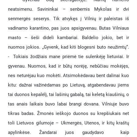
neatsimenu. Savininkai – senbernis Mykolas ir dvi
senmergės seserys. Tik atvykęs į Vilnių ir paleistas iš
vadinamo karantino, pas juos apsigyvenau. Butas Vilniaus
masto – šeši dideli kambariai. Baldelio jokio, bet ir
nuomos jokios. „Gyvenk, kad kiti blogesni buto neužimtų“.
- Tokiais žodžiais mane priėmė tie sulenkėję lietuviai. Ir
gyvenau. Nuomos, kad ir būtų norėję, nebūčiau mokėjęs,
nes neturėjau kuo mokėti. Atsimokėdavau bent dalinai kuo
kitu: dažnai važinėdamas po Lietuvą, atgabendavau jiems
tai duonos kepalėlį, tai lašinių gabalą, tai keletą kiaušinių, o
tas anais laikais buvo labai brangi dovana. Vilniuje buvo
tikras badas. Žmonės ieškojo duonos su krepšiukais net
toli Lietuvos gilumoje – Ukmergės, Utenos, ir kitų kraštų
apylinkėse. Žandarai juos gaudydavo kaip