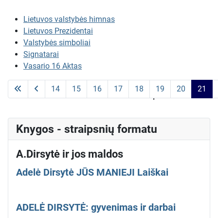
Lietuvos valstybės himnas
Lietuvos Prezidentai
Valstybės simboliai
Signatarai
Vasario 16 Aktas
14
15
16
17
18
19
20
21
Puslapis 21 iš 23
Knygos - straipsnių formatu
A.Dirsytė ir jos maldos
Adelė Dirsytė JŪS MANIEJI Laiškai
ADELĖ DIRSYTĖ: gyvenimas ir darbai