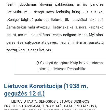
išeiti. Įduodamas dovaną paklausiau, ar jis panorės
lietuvišku milu dengti savo lenkišką kūną. Jis sušuko:
„Kunige, taigi aš pats esu lietuvis, tik lietuviškai nekalbu“.
Žemaitiškus milu atvežiau į lietuvišką kelią, nors, kaip teko
patirti, tas milinis krikštas, tesėjo neilgam. Mano Mykolas,
geresnėse sąlygose atsigavęs, neprisiminė man pasakytų
žodžių, kad jis esąs lietuvis.
Skaityti daugiau: Kaip buvo kuriama
pirmoji Lietuvos Respublika
Lietuvos Konstitucija (1938 m.
gegužės 12 d.)
LIETUVIŲ TAUTA, SENOSIOS LIETUVOS DIDINGOS
PRAEITIES GAIVINAMA, YRA ATSTAČIUSI NEPRIKLAUSOMĄ