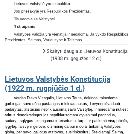
Lietuvos Valstybė yra respublika.
Jos priešakyje yra Respublikos Prezidentas.
Jis vadovauja Valstybei.
4 straipsnis
Valstybės valdžia yra vienatija ir nedaloma. Ją vykdo Respublikos
Prezidentas, Seimas, Vyriausybė ir Teismas.
Skaityti daugiau: Lietuvos Konstitucija
(1938 m. gegužės 12 d.)
Lietuvos Valstybės Konstitucija
(1922 m. rugpjūčio 1 d.)
Vardan Dievo Visagalio, Lietuvos Tauta, dėkingai minėdama
garbingas savo sūnų pastangas ir kilnias aukas, Tėvynei išvaduoti
padarytas, atstačius nepriklausomą savo Valstybę, ir norėdama nutiesti
tvirtus demokratingus jos nepriklausomam gyvenimui pagrindus,
sudaryti sąlygas teisingumui ir teisėtumui tarpti, ir patikrinti visų piliečių
lygybę, laisvę ir gerovę, o žmonių darbui ir dorai tinkamą Valstybės
globą, per savo įgaliotus atstovus, susirinkusius į Steigiamąjį Seimą,