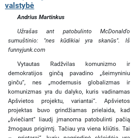
valstybė
Andrius Martinkus
Užrašas ant patobulinto McDonald'o
sumuštinio: "nes kūdikiai yra skanūs". Iš
funnyjunk.com
Vytautas Radžvilas komunizmo ir
demokratijos ginčą pavadino „šeimyniniu
ginču“, nes „modernusis globalizmas ir
komunizmas yra du dalyko, kuris vadinamas
Apšvietos projektu, variantai“. Apšvietos
projektas buvo grindžiamas prielaida, kad
„šviečiant“ liaudį įmanoma patobulinti pačią
žmogaus prigimtį. Tačiau yra viena kliūtis. Tai
– „prietarai“, kurių pagrindinė skleidėja yra