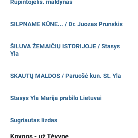
Rūpintojėlis. maldynas
SILPNAME KŪNE... / Dr. Juozas Prunskis
ŠILUVA ŽEMAIČIŲ ISTORIJOJE / Stasys
Yla
SKAUTŲ MALDOS / Paruošė kun. St. Yla
Stasys Yla Marija prabilo Lietuvai
Sugriautas lizdas
Knygos - už Tėvynę