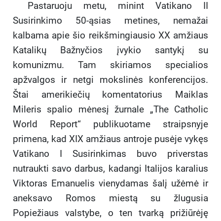
Pastaruoju metu, minint Vatikano II
Susirinkimo 50-ąsias metines, nemažai
kalbama apie šio reikšmingiausio XX amžiaus
Katalikų Bažnyčios įvykio santykį su
komunizmu. Tam skiriamos specialios
apžvalgos ir netgi mokslinės konferencijos.
Štai amerikiečių komentatorius Maiklas
Mileris spalio mėnesį žurnale „The Catholic
World Report“ publikuotame straipsnyje
primena, kad XIX amžiaus antroje pusėje vykęs
Vatikano I Susirinkimas buvo priverstas
nutraukti savo darbus, kadangi Italijos karalius
Viktoras Emanuelis vienydamas šalį užėmė ir
aneksavo Romos miestą su žlugusia
Popiežiaus valstybe, o ten tvarką prižiūrėję