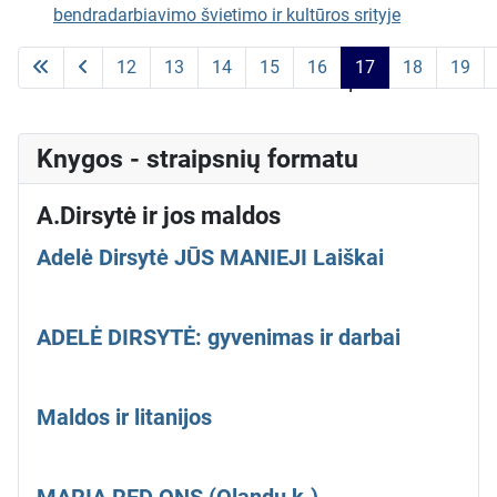
bendradarbiavimo švietimo ir kultūros srityje
12
13
14
15
16
17
18
19
Puslapis 17 iš 23
Knygos - straipsnių formatu
A.Dirsytė ir jos maldos
Adelė Dirsytė JŪS MANIEJI Laiškai
ADELĖ DIRSYTĖ: gyvenimas ir darbai
Maldos ir litanijos