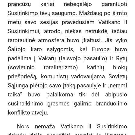
prancūzų kariai nebegalėjo garantuoti
Susirinkimo tėvų saugumo. Maždaug po šimto
metų savo sesijas pravedusiam Vatikano II
Susirinkimui, atrodo, niekas netrukdė, tačiau
tarptautinė atmosfera buvo įkaitusi. Jis vyko
Šaltojo karo sąlygomis, kai Europa buvo
padalinta į Vakarų (laisvojo pasaulio) ir Rytų
(sovietinio totalitarizmo) karinių blokų
priešpriešą, komunistų vadovaujama Sovietų
Sąjunga plėtojo savo įtaką pasaulyje ir „nerami
taika“ buvo palaikoma tik dėl abipusio
susinaikinimo grėsmės galimo branduolinio
konflikto atveju.
Nors nemaža Vatikano II Susirinkimo