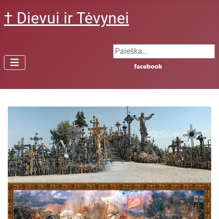
† Dievui ir Tėvynei
Search ...