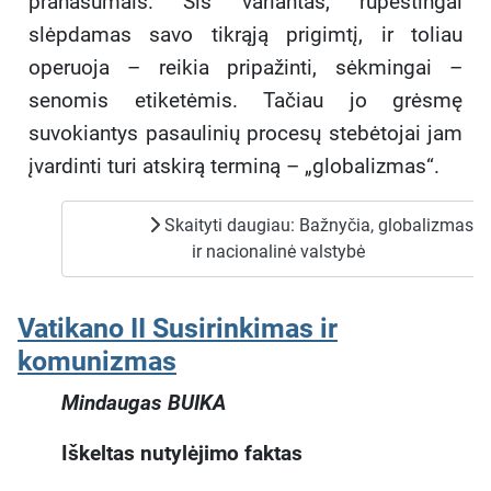
pranašumais. Šis variantas, rūpestingai
slėpdamas savo tikrąją prigimtį, ir toliau
operuoja – reikia pripažinti, sėkmingai –
senomis etiketėmis. Tačiau jo grėsmę
suvokiantys pasaulinių procesų stebėtojai jam
įvardinti turi atskirą terminą – „globalizmas“.
Skaityti daugiau: Bažnyčia, globalizmas
ir nacionalinė valstybė
Vatikano II Susirinkimas ir
komunizmas
Mindaugas BUIKA
Iškeltas nutylėjimo faktas