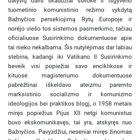
dalyvių dalis skaudžiai suvokė ir išgyveno
tuometinio komunistinio režimo vykdytą
Bažnyčios persekiojimą Rytų Europoje ir
norėjo viešo tos sistemos pasmerkimo, tačiau
oficialiuose Susirinkimo dokumentuose apie
tai nieko nekalbama. Šis nutylėjimas dar labiau
stebina, kadangi iki Vatikano II Susirinkimo
beveik visi popiežiai savo enciklikose ir
kituose magisteriumo dokumentuose
pabrėžtinai iškeldavo ateizmu paremto
marksistinio socializmo ir komunizmo
ideologijos bei praktikos blogį, o 1958 metais
miręs popiežius Pijus XII netgi komunistus
buvo ekskomunikavęs, tai yra, atskyręs nuo
Bažnyčios. Pavyzdžiui, neseniai miręs žinomas