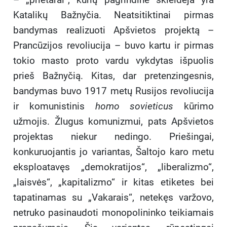
Katalikų Bažnyčia. Neatsitiktinai pirmas
bandymas realizuoti Apšvietos projektą –
Prancūzijos revoliucija – buvo kartu ir pirmas
tokio masto proto vardu vykdytas išpuolis
prieš Bažnyčią. Kitas, dar pretenzingesnis,
bandymas buvo 1917 metų Rusijos revoliucija
ir komunistinis
homo sovieticus
kūrimo
užmojis. Žlugus komunizmui, pats Apšvietos
projektas niekur nedingo. Priešingai,
konkuruojantis jo variantas, Šaltojo karo metu
eksploatavęs „demokratijos“, „liberalizmo“,
„laisvės“, „kapitalizmo“ ir kitas etiketes bei
tapatinamas su „Vakarais“, netekęs varžovo,
netruko pasinaudoti monopolininko teikiamais