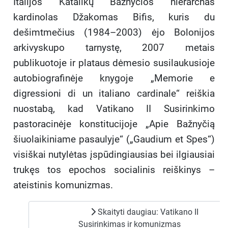
Italijos Katalikų Bažnyčios hierarchas
kardinolas Džakomas Bifis, kuris du
dešimtmečius (1984–2003) ėjo Bolonijos
arkivyskupo tarnystę, 2007 metais
publikuotoje ir plataus dėmesio susilaukusioje
autobiografinėje knygoje „Memorie e
digressioni di un italiano cardinale“ reiškia
nuostabą, kad Vatikano II Susirinkimo
pastoracinėje konstitucijoje „Apie Bažnyčią
šiuolaikiniame pasaulyje“ („Gaudium et Spes“)
visiškai nutylėtas įspūdingiausias bei ilgiausiai
trukęs tos epochos socialinis reiškinys –
ateistinis komunizmas.
Skaityti daugiau: Vatikano II
Susirinkimas ir komunizmas