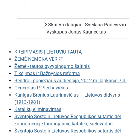
Skaityti daugiau: Sveikina Panevėžio
Vyskupas Jonas Kauneckas
KREIPIMASIS Į LIETUVIŲ TAUTĄ
ŽEMĖ NEMOKA VERKTI
Žemė - tautos gyvybingumo šaltinis
Tikėjimas ir Bažnyčios reforma
Bendroji popiežiaus audiencija, 2012 m. lapkričio 7 d.
Generolas P. Plechavičius
Kunigas Bronius Laurinavičius – Lietuvos didvyris
(1913-1981)
Katalikų eliminavimas
Šventojo Sosto ir Lietuvos Respublikos sutartis dėl
kariuomenėje tarnaujančių katalikų sielovados
Šventojo Sosto ir Lietuvos Respublikos sutartis dėl