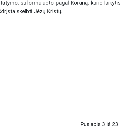
įstatymo, suformuluoto pagal Koraną, kurio laikytis
drįsta skelbti Jėzų Kristų.
Puslapis 3 iš 23