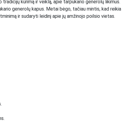
dicijų kūrimą ir veiklą, apie tarpukario generolų likimus.
kario generolų kapus. Metai bėgo, tačiau mintis, kad reikia
inimą ir sudaryti leidinį apie jų amžinojo poilsio vietas.
.
ms.