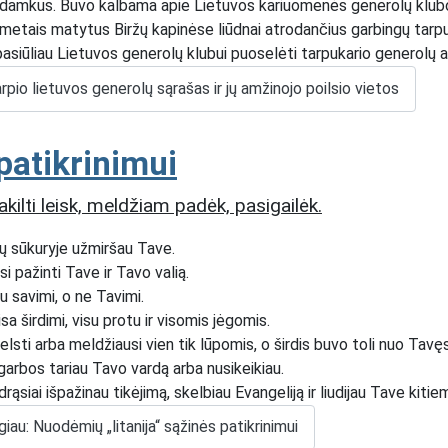
amkus. Buvo kalbama apie Lietuvos kariuomenės generolų klubo tra
metais matytus Biržų kapinėse liūdnai atrodančius garbingų tarpu
asiūliau Lietuvos generolų klubui puoselėti tarpukario generolų atm
arpio lietuvos generolų sąrašas ir jų amžinojo poilsio vietos
patikrinimui
akilti leisk, meldžiam padėk, pasigailėk.
ų sūkuryje užmiršau Tave.
 pažinti Tave ir Tavo valią.
u savimi, o ne Tavimi.
 širdimi, visu protu ir visomis jėgomis.
sti arba meldžiausi vien tik lūpomis, o širdis buvo toli nuo Tavęs
agarbos tariau Tavo vardą arba nusikeikiau.
drąsiai išpažinau tikėjimą, skelbiau Evangeliją ir liudijau Tave kitie
giau: Nuodėmių „litanija“ sąžinės patikrinimui