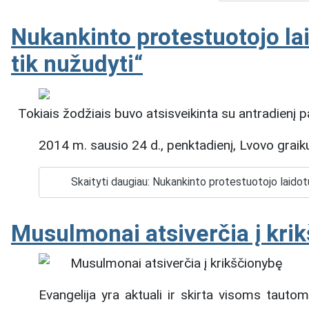
Nukankinto protestuotojo lai
tik nužudyti“
Tokiais žodžiais buvo atsisveikinta su antradienį p
2014 m. sausio 24 d., penktadienį, Lvovo grai
Skaityti daugiau: Nukankinto protestuotojo laidotu
Musulmonai atsiverčia į kri
Evangelija yra aktuali ir skirta visoms taut