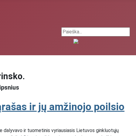
Search ...
rinsko.
ipsnius
rašas ir jų amžinojo poilsio
alyvavo ir tuometinis vyriausiasis Lietuvos ginkluotųjų