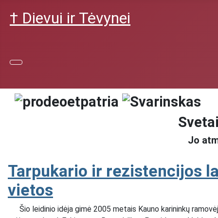
† Dievui ir Tėvynei
Svetai
Jo atm
Tarpukario ir rezistencijos l
vietos
Šio leidinio idėja gimė 2005 metais Kauno karininkų ramovėje