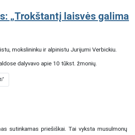
: „Trokštantį laisvės galima
tu, mokslininku ir alpinistu Jurijumi Verbickiu.
aldose dalyvavo apie 10 tūkst. žmonių.
i“
ymas sutinkamas priešiškai. Tai vyksta musulmonų