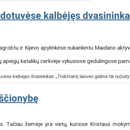
dotuvėse kalbėjęs dvasininkas
agrobtu ir Kijevo apylinkėse nukankintu Maidano aktyvis
kų apeigų katalikų cerkvėje vykusiose gedulingose pam
vėse kalbėjęs dvasininkas: „Trokštantį laisvės galima tik nužudyt
kščionybę
oms. Tačiau žemėje yra vietų, kuriose Kristaus mok