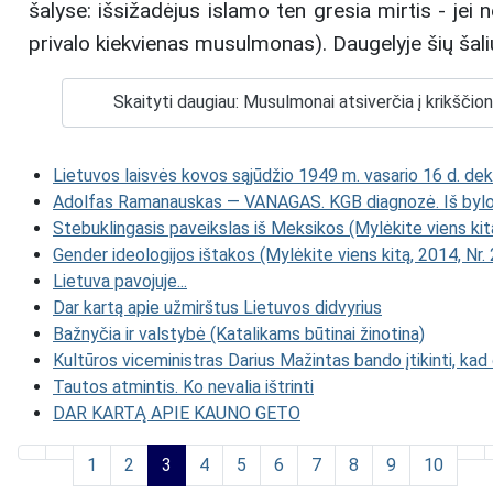
šalyse: išsižadėjus islamo ten gresia mirtis - jei
privalo kiekvienas musulmonas). Daugelyje šių šali
Skaityti daugiau: Musulmonai atsiverčia į krikščio
Lietuvos laisvės kovos sąjūdžio 1949 m. vasario 16 d. dekl
Adolfas Ramanauskas — VANAGAS. KGB diagnozė. Iš bylos 
Stebuklingasis paveikslas iš Meksikos (Mylėkite viens kitą
Gender ideologijos ištakos (Mylėkite viens kitą, 2014, Nr. 
Lietuva pavojuje...
Dar kartą apie užmirštus Lietuvos didvyrius
Bažnyčia ir valstybė (Katalikams būtinai žinotina)
Kultūros viceministras Darius Mažintas bando įtikinti, kad
Tautos atmintis. Ko nevalia ištrinti
DAR KARTĄ APIE KAUNO GETO
1
2
3
4
5
6
7
8
9
10