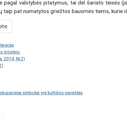
 ne pagal valstybės įstatymus, tai dėl šariato teisės (
ų taip pat numatytos griežtos bausmės tiems, kurie iš
nybę
aracija
istorijos.
, 2014, Nr.2)
2)
 okupaciniai simboliai yra kultūros paveldas