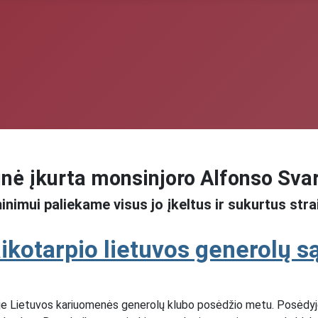
nė įkurta monsinjoro Alfonso Sva
inimui paliekame visus jo įkeltus ir sukurtus stra
aikotarpio lietuvos generolų są
 Lietuvos kariuomenės generolų klubo posėdžio metu. Posėdyje d