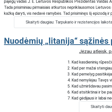
pajėgų vadas J. E. Lietuvos Respublikos Prezidentas Valdas Ad
Tada prisiminiau pirmaisiais atkurtos nepriklausomos Lietuvos 
kažką daryti, vis nedavė ramybės. Tad prisiminęs šį epizodą ir p
Skaityti daugiau: Tarpukario ir rezistencijos laikot
Nuodėmių „litanija“ sąžinės 
Jėzau atleisk, p
Kad kasdieninių rūpesči
Kad per mažai stengiausi
Kad pernelyg pasitikėja
Kad nemylėjau Tavęs visa
Kad užmiršdavau pasimel
Kad atsitiktinai ir be p
Kad gėdijausi ir labai ne
Skaityti dau