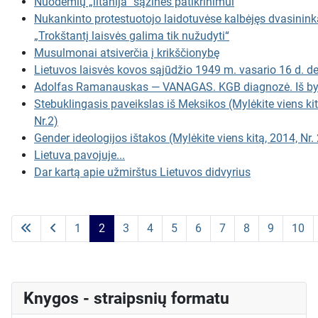
Nuodėmių „litanija“ sąžinės patikrinimui
Nukankinto protestuotojo laidotuvėse kalbėjęs dvasinink
„Trokštantį laisvės galima tik nužudyti“
Musulmonai atsiverčia į krikščionybę
Lietuvos laisvės kovos sąjūdžio 1949 m. vasario 16 d. de
Adolfas Ramanauskas — VANAGAS. KGB diagnozė. Iš bylo
Stebuklingasis paveikslas iš Meksikos (Mylėkite viens kit
Nr.2)
Gender ideologijos ištakos (Mylėkite viens kitą, 2014, Nr. 
Lietuva pavojuje...
Dar kartą apie užmirštus Lietuvos didvyrius
Puslapis
1
2
3
4
5
6
7
8
9
10
Knygos - straipsnių formatu