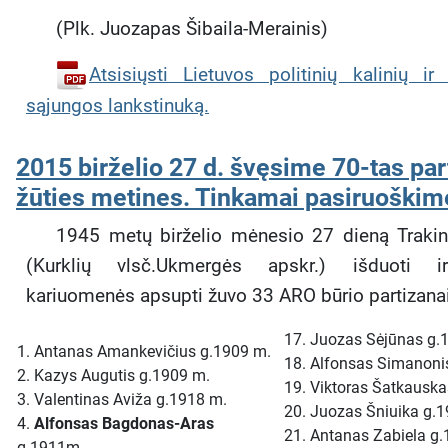
(Plk. Juozapas Šibaila-Merainis)
Atsisiųsti Lietuvos politinių kalinių ir 
sąjungos lankstinuką.
2015 birželio 27 d. švęsime 70-tas par
žūties metines. Tinkamai pasiruoškim
1945 metų birželio mėnesio 27 dieną Traki
(Kurklių vlsč.Ukmergės apskr.) išduoti
kariuomenės apsupti žuvo 33 ARO būrio partizanai
17. Juozas Sėjūnas g.
1. Antanas Amankevičius g.1909 m.
18. Alfonsas Simanoni
2. Kazys Augutis g.1909 m.
19. Viktoras Šatkausk
3. Valentinas Aviža g.1918 m.
20. Juozas Šniuika
g.1
4.
Alfonsas Bagdonas-Aras
21. Antanas Zabiela
g.
g.1911m.