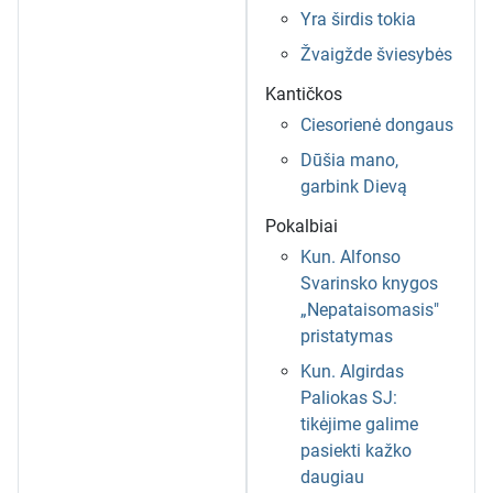
Yra širdis tokia
Žvaigžde šviesybės
Kantičkos
Ciesorienė dongaus
Dūšia mano,
garbink Dievą
Pokalbiai
Kun. Alfonso
Svarinsko knygos
„Nepataisomasis"
pristatymas
Kun. Algirdas
Paliokas SJ:
tikėjime galime
pasiekti kažko
daugiau