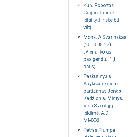
Kun. Robertas
Grigas: turime
išlaikyti ir skelbti
viltį
Mons. A.Svarinskas
(2013-08-23):
„Viena, ko aš
pasigendu..." (I
dalis)
Paskutinysis
Anykščių krašto
partizanas Jonas
Kadžionis. Mintys.
Visų Šventųjų
iškilmė, A.D.
MMXXII
Petras Plumpa: