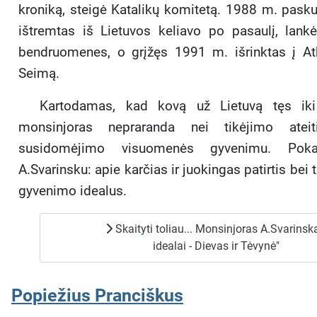
kroniką, steigė Katalikų komite­tą. 1988 m. pasku
ištremtas iš Lietuvos keliavo po pasaulį, lankė
bendruomenes, o grįžęs 1991 m. iš­rinktas į At
Seimą.
Kartodamas, kad kovą už Lietuvą tęs iki 
monsin­joras nepraranda nei tikėjimo ateit
susidomėjimo vi­suomenės gyvenimu. Pok
A.Svarinsku: apie karčias ir juokingas patirtis bei 
gyvenimo idealus.
Skaityti toliau... Monsinjoras A.Svarinsk
idealai - Dievas ir Tėvynė"
Popiežius Pranciškus