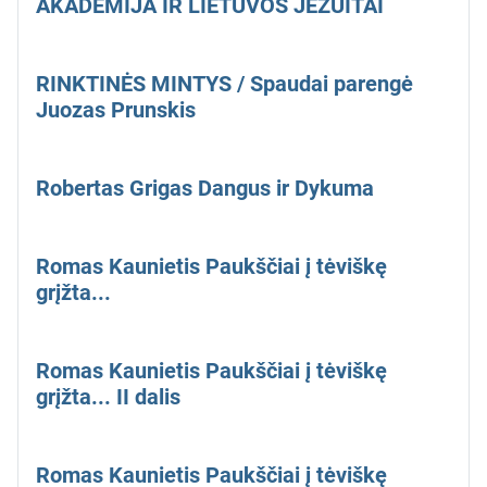
AKADEMIJA IR LIETUVOS JĖZUITAI
RINKTINĖS MINTYS / Spaudai parengė
Juozas Prunskis
Robertas Grigas Dangus ir Dykuma
Romas Kaunietis Paukščiai į tėviškę
grįžta...
Romas Kaunietis Paukščiai į tėviškę
grįžta... II dalis
Romas Kaunietis Paukščiai į tėviškę