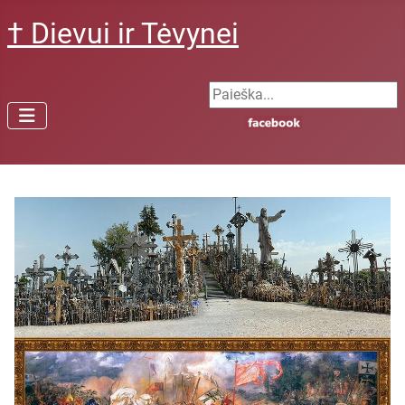
† Dievui ir Tėvynei
Search ...