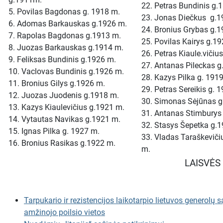
22. Petras Bundinis
g.
5. Povilas Bagdonas g. 1918 m.
23. Jonas Diečkus
g.1
6. Adomas Barkauskas g.1926 m.
24. Bronius Grybas
g.1
7. Rapolas Bagdonas g.1913 m.
25. Povilas Kairys
g.19
8. Juozas Barkauskas g.1914 m.
26. Petras Kiaule.vičiu
9. Feliksas Bundinis g.1926 m.
27. Antanas Pileckas 
10. Vaclovas Bundinis g.1926 m.
28. Kazys Pilka g. 191
11. Bronius Gilys g.1926 m.
29. Petras Sereikis g. 
12. Juozas Juodenis
g.1918 m.
30. Simonas Sėjūnas g
13. Kazys Kiaulevičius
g.1921 m.
31. Antanas Stimbury
14. Vytautas Navikas g.1921 m.
32. Stasys Šepetka g.
15. Ignas Pilka g. 1927 m.
33. Vladas Taraškeviči
16. Bronius Rasikas
g.1922 m.
m.
LAISVĖS
Tarpukario ir rezistencijos laikotarpio lietuvos generolų s
amžinojo poilsio vietos