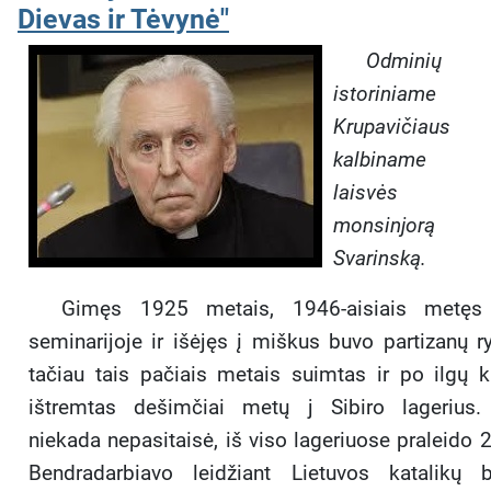
Dievas ir Tėvynė"
Odminių g
istoriniame
Krupavičiaus
kalbiname le
laisvės ko
monsinjorą A
Svarinską.
Gimęs 1925 metais, 1946-aisiais metęs 
seminari­joje ir išėjęs į miškus buvo partizanų r
tačiau tais pačiais metais suimtas ir po ilgų 
ištremtas dešim­čiai metų j Sibiro lagerius.
niekada nepasitaisė, iš viso lageriuose praleido 
Bendradarbiavo leidžiant Lietuvos katalikų b