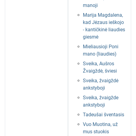
manoji
Marija Magdalena,
kad Jėzaus ieškojo
- kantičkinė liaudies
giesmė
Mieliausioji Poni
mano (liaudies)
Sveika, Aušros
Žvaigždė, šviesi
Sveika, žvaigždė
ankstyboji
Sveika, žvaigžde
ankstyboji
Tadeušai šventasis
Vuo Muotina, už
mus stuokis