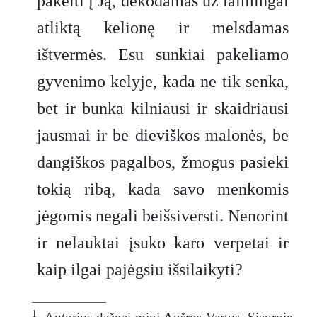
pakelti į Ją, dėkodamas už laimingai
atliktą kelionę ir melsdamas
ištvermės. Esu sunkiai pakeliamo
gyvenimo kelyje, kada ne tik senka,
bet ir bunka kilniausi ir skaidriausi
jausmai ir be dieviškos malonės, be
dangiškos pagalbos, žmogus pasieki
tokią ribą, kada savo menkomis
jėgomis negali beišsiversti. Nenorint
ir nelauktai įsuko karo verpetai ir
kaip ilgai pajėgsiu išsilaikyti?
_______________
1