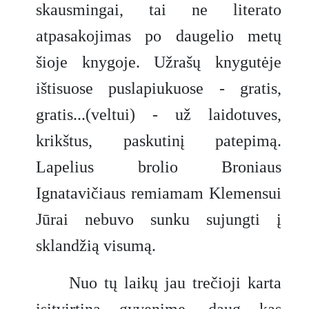
skausmingai, tai ne literato
atpasakojimas po daugelio metų
šioje knygoje. Užrašų knygutėje
ištisuose puslapiukuose - gratis,
gratis...(veltui) - už laidotuves,
krikštus, paskutinį patepimą.
Lapelius brolio Broniaus
Ignatavičiaus remiamam Klemensui
Jūrai nebuvo sunku sujungti į
sklandžią visumą.
Nuo tų laikų jau trečioji karta
įsitvirtina gyvenime, daug kas