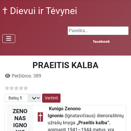
† Dievui ir Tėvynei
Search ...
PRAEITIS KALBA
Išsami informacija
Peržiūros: 389
Prašome įvertinti
Kunigo Zenono
ZENO
Ignonio
(Ignatavičiaus) dienoraštinių
NAS
užrašų knyga
„Praeitis kalba“
,
IGNO
apimanti 1941–1944 metus, yra