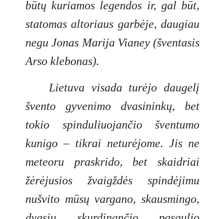
būtų kuriamos legendos ir, gal būt,
statomas altoriaus garbėje, daugiau
negu Jonas Marija Vianey (šventasis
Arso klebonas).
Lietuva visada turėjo daugelį
švento gyvenimo dvasininkų, bet
tokio spinduliuojančio šventumo
kunigo – tikrai neturėjome. Jis ne
meteoru praskrido, bet skaidriai
žėrėjusios žvaigždės spindėjimu
nušvito mūsų vargano, skausmingo,
dvasių skurdinančio pasaulio