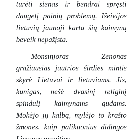
turėti sienas ir bendrai spręsti
daugelį painių problemų. Išeivijos
lietuvių jaunoji karta šių kaimynų
beveik nepažįsta.
Monsinjoras Zenonas
gražiausias jautrios širdies mintis
skyrė Lietuvai ir lietuviams. Jis,
kunigas, nešė dvasinį religinį
spindulį kaimynams gudams.
Mokėjo jų kalbą, mylėjo to krašto
žmones, kaip palikuonius didingos
Lietuvos praeities.