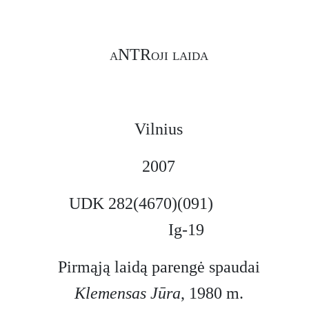
sąlygomis. Tai retas ir vertingas karo
kapeliono dienoraštis, atveriantis
mažai žinomą Antrojo pasaulinio
aNTRoji laida
karo puslapį.
Vilnius
2007
UDK 282(4670)(091)
Ig-19
Pirmąją laidą parengė spaudai
Klemensas Jūra
, 1980 m.