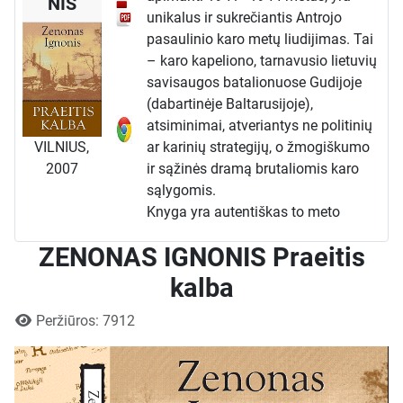
NIS
unikalus ir sukrečiantis Antrojo
pasaulinio karo metų liudijimas. Tai
– karo kapeliono, tarnavusio lietuvių
savisaugos batalionuose Gudijoje
(dabartinėje Baltarusijoje),
atsiminimai, atveriantys ne politinių
VILNIUS,
ar karinių strategijų, o žmogiškumo
2007
ir sąžinės dramą brutaliomis karo
sąlygomis.
Knyga yra autentiškas to meto
dokumentas, sudarytas iš slapta
ZENONAS IGNONIS Praeitis
rašyto dienoraščio. Autorius,
vedamas stipraus pareigos jausmo
kalba
ir tikėjimo, pasiryžo tapti karo
Išsami informacija
kapelionu, nes tai buvo vienintelis
Peržiūros: 7912
būdas teikti dvasinę pagalbą
Gudijos tikintiesiems, nacių valdžiai
griežtai draudus kunigams vykti į šį