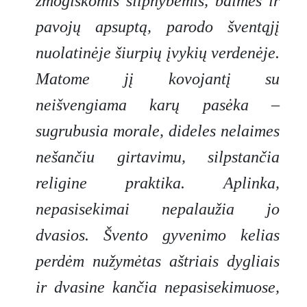
žmogiškomis silpnybėmis, baimės ir
pavojų apsuptą, parodo šventąjį
nuolatinėje šiurpių įvykių verdenėje.
Matome jį kovojantį su
neišvengiama karų pasėka –
sugrubusia morale, dideles nelaimes
nešančiu girtavimu, silpstančia
religine praktika. Aplinka,
nepasisekimai nepalaužia jo
dvasios. Švento gyvenimo kelias
perdėm nužymėtas aštriais dygliais
ir dvasine kančia nepasisekimuose,