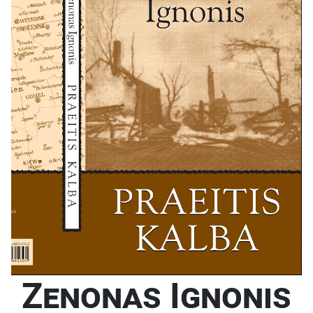
kraštą civiliniais reikalais.
Dienoraštyje atsiskleidžia sudėtinga
ir pavojinga
kapeliono kasdienybė.
Z. Ignonis nuolat atsidurdavo
kryžminėje ugnyje: sovietų
partizanai jį laikė priešu dėl
bendravimo su vokiečiais,
okupantams jis buvo neparankus
kaip gyvas priekaištas, lenkų
nacionalistai į jį žvelgė su
nepasitikėjimu dėl pabrėžiamos
lietuvybės, o lietuvių karius jis nuolat
ragino elgtis žmoniškai.
Autorius su dideliu skausmu
aprašo
karo atskleistas blogąsias žmogaus
savybes – sadizmą, gobšumą,
cinizmą – ir džiaugiasi kiekvienu
Zenonas Ignonis
sutiktu padoriu žmogumi. Jo
užrašuose atsispindi ne didvyriški