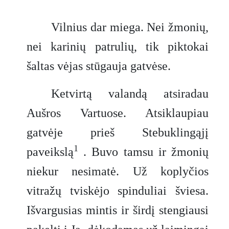
Vilnius dar miega. Nei žmonių,
nei karinių patrulių, tik piktokai
šaltas vėjas stūgauja gatvėse.
Ketvirtą valandą atsiradau
Aušros Vartuose. Atsiklaupiau
gatvėje prieš Stebuklingąjį
1
paveikslą
. Buvo tamsu ir žmonių
niekur nesimatė. Už koplyčios
vitražų tviskėjo spinduliai šviesa.
Išvargusias mintis ir širdį stengiausi