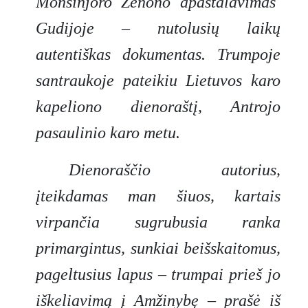
Monsinjoro Zenono apaštalavimas
Gudijoje
–
nutolusių laikų
autentiškas dokumentas. Trumpoje
santraukoje pateikiu Lietuvos karo
kapeliono dienoraštį, Antrojo
pasaulinio karo metu.
Dienoraščio autorius,
įteikdamas man šiuos, kartais
virpančia sugrubusia ranka
primargintus, sunkiai beišskaitomus,
pageltusius lapus – trumpai prieš jo
iškeliavimą į Amžinybę
–
prašė iš