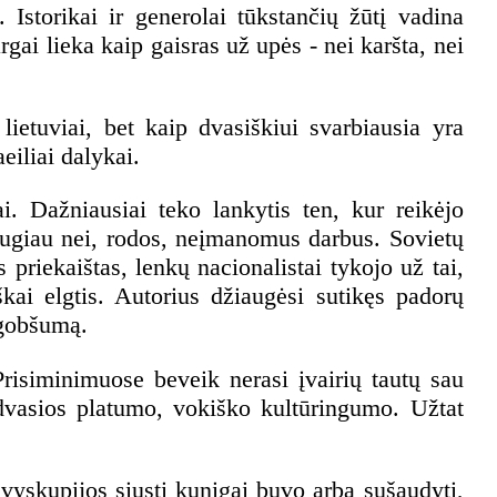
 Istorikai ir generolai tūkstančių žūtį vadina
gai lieka kaip gaisras už upės - nei karšta, nei
lietuviai, bet kaip dvasiškiui svarbiausia yra
eiliai dalykai.
. Dažniausiai teko lankytis ten, kur reikėjo
daugiau nei, rodos, neįmanomus darbus. Sovietų
priekaištas, lenkų nacionalistai tykojo už tai,
ai elgtis. Autorius džiaugėsi sutikęs padorų
 gobšumą.
 Prisiminimuose beveik nerasi įvairių tautų sau
 dvasios platumo, vokiško kultūringumo. Užtat
ivyskupijos siųsti kunigai buvo arba sušaudyti,