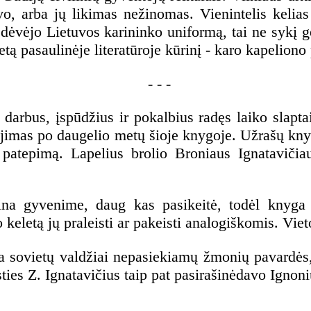
avo, arba jų likimas nežinomas. Vienintelis kelias
 dėvėjo Lietuvos karininko uniformą, tai ne sykį 
retą pasaulinėje literatūroje kūrinį - karo kapelion
- - -
 darbus, įspūdžius ir pokalbius radęs laiko slapt
kojimas po daugelio metų šioje knygoje. Užrašų knygu
inį patepimą. Lapelius brolio Broniaus Ignatav
rtina gyvenime, daug kas pasikeitė, todėl knyga
keletą jų praleisti ar pakeisti analogiškomis. Viet
a sovietų valdžiai nepasiekiamų žmonių pavardės
sties Z. Ignatavičius taip pat pasirašinėdavo Ignoni