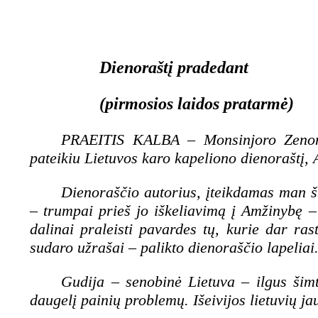
Dienoraštį pradedant
(pirmosios laidos pratarmė)
PRAEITIS KALBA
–
Monsinjoro Zenon
pateikiu Lietuvos karo kapeliono dienoraštį, 
Dienoraščio autorius, įteikdamas man ši
– trumpai prieš jo iškeliavimą į Amžinybę
–
dalinai praleisti pavardes tų, kurie dar ras
sudaro užrašai
–
palikto dienoraščio lapeliai
Gudija – senobinė Lietuva – ilgus šimt
daugelį painių problemų. Išeivijos lietuvių j