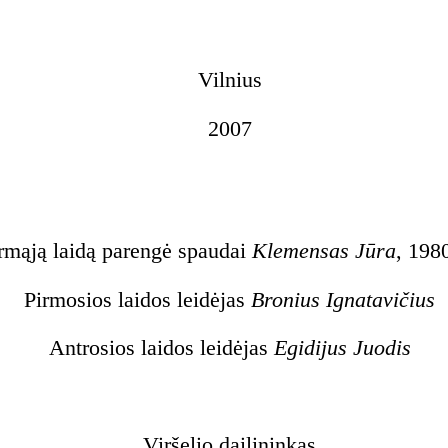
Vilnius
2007
rmąją laidą parengė spaudai
Klemensas Jūra
, 198
Pirmosios laidos leidėjas
Bronius Ignatavičius
Antrosios laidos leidėjas
Egidijus Juodis
Viršelio dailininkas