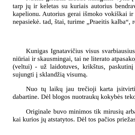
tarp jų ir keletas su kuriais autorius bendr
kapelionu. Autorius gerai išmoko vokiškai ir
nepasiekė. tad, štai, turime „Praeitis kalba“, 
Kunigas Ignatavičius visus svarbiausius
niūriai ir skausmingai, tai ne literato atpasa
(veltui) - už laidotuves, krikštus, paskut
sujungti į sklandžią visumą.
Nuo tų laikų jau trečioji karta įsitvi
dabartine. Dėl blogos nuotraukų kokybės teko 
Originale buvo minimos tik mirusių arb
kai kurios jų atstatytos. Dėl tos pačios prieža