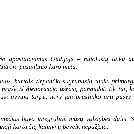
o apaštalavimas Gudijoje
–
nutolusių laikų au
Antrojo pasaulinio karo metu.
uos, kartais virpančia sugrubusia ranka primargi
prašė iš dienoraščio užrašų panaudoti tik tai, ka
tųsi gyvųjų tarpe, nors jau praslinko arti pusės
.
mečius buvo integralinė mūsų valstybės dalis. Su
aunoji karta šių kaimynų beveik nepažįsta.