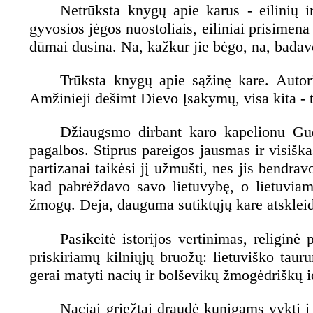
Netrūksta knygų apie karus - eilinių ir
gyvosios jėgos nuostoliais, eiliniai prisimena
dūmai dusina. Na, kažkur jie bėgo, na, badav
Trūksta knygų apie sąžinę kare. Autoria
Amžinieji dešimt Dievo Įsakymų, visa kita - ta
Džiaugsmo dirbant karo kapelionu Gudi
pagalbos. Stiprus pareigos jausmas ir visišk
partizanai taikėsi jį užmušti, nes jis bendra
kad pabrėždavo savo lietuvybę, o lietuviam
žmogų. Deja, dauguma sutiktųjų kare atsklei
Pasikeitė istorijos vertinimas, religinė
priskiriamų kilniųjų bruožų: lietuviško tau
gerai matyti nacių ir bolševikų žmogėdriškų i
Naciai griežtai draudė kunigams vykti į 