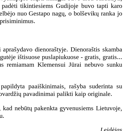
 padėti tikintiesiems Gudijoje buvo tapti karo
gelbėjo nuo Gestapo nagų, o bolševikų ranka jo
o prisiminimus.
ai aprašydavo dienoraštyje. Dienoraštis skamba
tėje ištisuose puslapiukuose - gratis, gratis...
ičiaus remiamam Klemensui Jūrai nebuvo sunku
 papildyta paaiškinimais, rašyba suderinta su
ovardžių pavadinimai palikti kaip originale.
, kad nebūtų pakenkta gyvenusiems Lietuvoje,
u.
Leidėjas