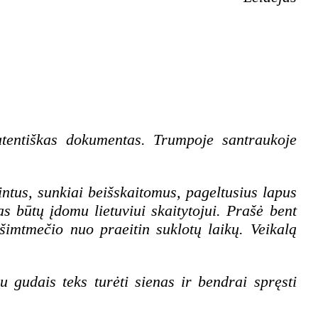
tentiškas dokumentas. Trumpoje santraukoje
ntus, sunkiai beišskaitomus, pageltusius lapus
s būtų įdomu lietuviui skaitytojui. Prašė bent
 šimtmečio nuo praeitin suklotų laikų. Veikalą
 gudais teks turėti sienas ir bendrai spręsti