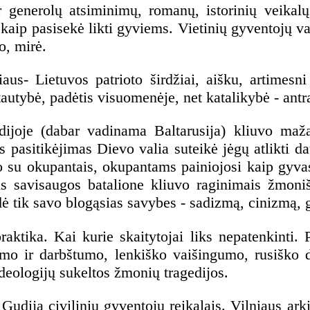
 generolų atsiminimų, romanų, istorinių veikalų.
 kaip pasisekė likti gyviems. Vietinių gyventojų var
o, mirė.
us- Lietuvos patrioto širdžiai, aišku, artimesni 
utybė, padėtis visuomenėje, net katalikybė - antra
joje (dabar vadinama Baltarusija) kliuvo mažai
as pasitikėjimas Dievo valia suteikė jėgų atlikti 
vo su okupantais, okupantams painiojosi kaip gyvas 
s savisaugos batalione kliuvo raginimais žmonišk
dė tik savo blogąsias savybes - sadizmą, cinizmą,
 praktika. Kai kurie skaitytojai liks nepatenkinti.
rumo ir darbštumo, lenkiško vaišingumo, rusiško
deologijų sukeltos žmonių tragedijos.
Gudiją civilinių gyventojų reikalais. Vilniaus ark