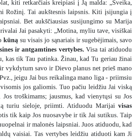
t, kiti retkarčiais kreipiasi į Ją malda: „Sveika,
i Rožinį. Tai aukštesnis laipsnis. Kiti įsijungia į
laipsniai. Bet aukščiausias susijungimo su Marija
rivalai Jai pasakyti: „Motina, myliu tave, visiškai
vo
kūną
su visais jo sąnariais ir sugebėjimais, savo
sines ir antgamtines vertybes.
Visa tai atiduodu
, kas tik Tau patinka. Žinau, kad Tu geriau žinai
, ir vykdytum savo ir Dievo planus net prieš mano
 Pvz., jeigu Jai bus reikalinga mano liga - priimsiu
 visomis jos galiomis. Tuo pačiu leidžiu Jai viską
sni Jos troškimams; jausmus, kad vienytųsi su Jos
ką turiu sieloje, priimti. Atiduodu Marijai
visas
tis tik kaip Jos nuosavybe ir tik Jai sutikus. Taip
 nuopelnai ir malonės laipsniai. Juos atiduodu, kad
aldų vaisiai. Tas vertybes leidžiu atiduoti kam Ji