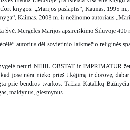
ntfort knygos: „Marijos paslaptis“, Kaunas, 1995 m.
nyga“, Kaimas, 2008 m. ir nežinomo autoriaus „Mari
a Švč. Mergelės Marijos apsireiškimo Šiluvoje 400 m.
ėlė“ autorius dėl sovietinio laikmečio religinės s
 knygelė neturi NIHIL OBSTAT ir IMPRIMATUR ženkl
ad jose nėra nieko prieš tikėjimą ir dorovę, dabar 
 prie bendros tvarkos. Tačiau Katalikų Bažnyčia i
gas, maldynus, giesmynus.