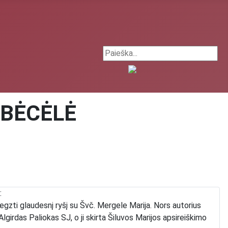
Search ...
 ABĖCĖLĖ
:
egzti glaudesnį ryšį su Švč. Mergele Marija. Nors autorius
lgirdas Paliokas SJ, o ji skirta Šiluvos Marijos apsireiškimo