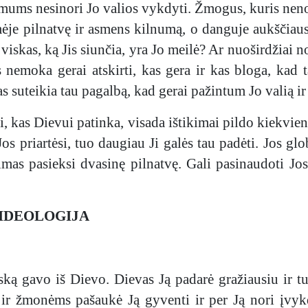
mums nesinori Jo valios vykdyti. Žmogus, kuris nenor
ėje pilnatvę ir asmens kilnumą, o danguje aukščiausi
r viskas, ką Jis siunčia, yra Jo meilė? Ar nuoširdžiai
emoka gerai atskirti, kas gera ir kas bloga, kad t
as suteikia tau pagalbą, kad gerai pažintum Jo valią 
ai, kas Dievui patinka, visada ištikimai pildo kiekvie
Jos priartėsi, tuo daugiau Ji galės tau padėti. Jos g
imas pasieksi dvasinę pilnatvę. Gali pasinaudoti Jos 
 IDEOLOGIJA
iską gavo iš Dievo. Dievas Ją padarė gražiausiu ir 
 ir žmonėms pašaukė Ją gyventi ir per Ją nori įvyk