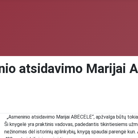
io atsidavimo Marijai
„Asmeninio atsidavimo Marijai ABĖCĖLĖ“, apžvalga būtų tokia
Ši knygelė yra praktinis vadovas, padedantis tikintiesiems užm
nežinomas dėl istorinių aplinkybių, knygą spaudai parengė kun. A