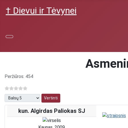
† Dievui ir Tėvynei
Asmenin
Išsami informacija
Peržiūros: 454
Prašome įvertinti
kun. Algirdas Paliokas SJ
Kaunas, 2009