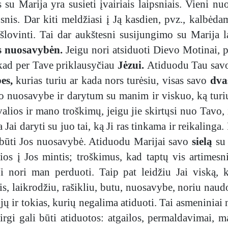
 Marija yra susieti įvairiais laipsniais. Vieni nuola
snis. Dar kiti meldžiasi į Ją kasdien, pvz., kalbėdam
šlovinti. Tai dar aukštesni susijungimo su Marija 
os nuosavybėn.
Jeigu nori atsiduoti Dievo Motinai, p
 kad per Tave priklausyčiau
Jėzui.
Atiduodu Tau sa
bes,
kurias turiu ar kada nors turėsiu, visas savo
dva
o nuosavybe ir darytum su manim ir viskuo, ką turiu
alios ir mano troškimų, jeigu jie skirtųsi nuo Tavo
 Jai daryti su juo tai, ką Ji ras tinkama ir reikalinga.
s būti Jos nuosavybė. Atiduodu Marijai savo
sielą
su
šios į Jos mintis; troškimus, kad taptų vis artime
i nori man perduoti. Taip pat leidžiu Jai viską, 
is, laikrodžiu, rašikliu, butu, nuosavybe, noriu naudo
 jų ir tokias, kurių negalima atiduoti. Tai asmeniniai
irgi gali būti atiduotos: atgailos, permaldavimai, m