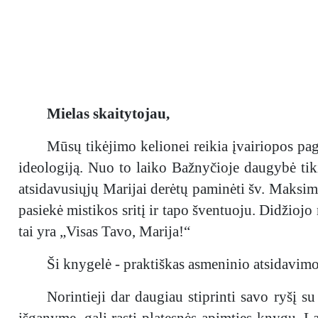
Mielas skaitytojau,
Mūsų tikėjimo kelionei reikia įvairiopos pa
ideologiją. Nuo to laiko Bažnyčioje daugybė tiki
atsidavusiųjų Marijai derėtų paminėti šv. Maksim
pasiekė mistikos sritį ir tapo šventuoju. Didžioj
tai yra „Visas Tavo, Marija!“
Ši knygelė - praktiškas asmeninio atsidavimo
Norintieji dar daugiau stiprinti savo ryšį 
išganyme, gali rasti platesnės apimties knygų. L