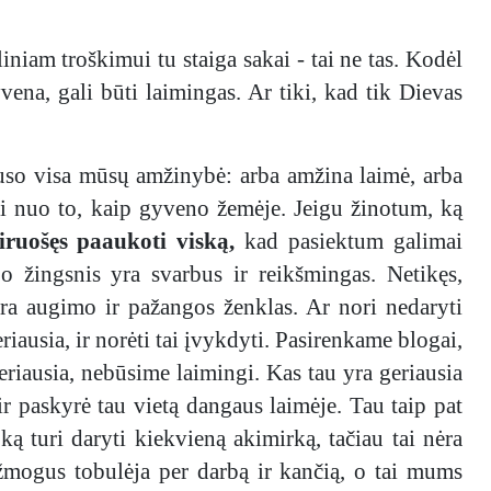
iniam troškimui tu staiga sakai - tai ne tas. Kodėl
vena, gali būti laimingas. Ar tiki, kad tik Dievas
uso visa mūsų amžinybė: arba amžina laimė, arba
mai nuo to, kaip gyveno žemėje. Jeigu žinotum, ką
iruošęs paaukoti viską,
kad pasiektum galimai
o žingsnis yra svarbus ir reikšmingas. Netikęs,
ra augimo ir pažangos ženklas. Ar nori nedaryti
iausia, ir norėti tai įvykdyti. Pasirenkame blogai,
eriausia, nebūsime laimingi. Kas tau yra geriausia
ir paskyrė tau vietą dangaus laimėje. Tau taip pat
ą turi daryti kiekvieną akimirką, tačiau tai nėra
 žmogus tobulėja per darbą ir kančią, o tai mums