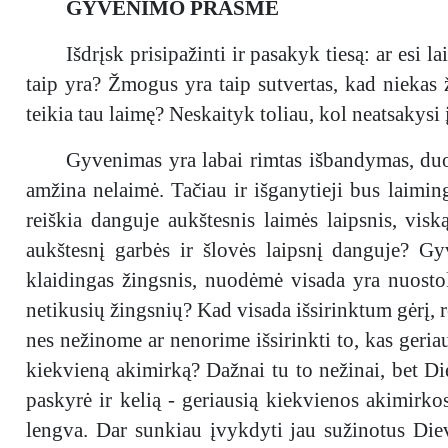
GYVENIMO PRASMĖ
Išdrįsk prisipažinti ir pasakyk tiesą: ar esi 
taip yra? Žmogus yra taip sutvertas, kad niekas ž
teikia tau laimę? Neskaityk toliau, kol neatsakysi 
Gyvenimas yra labai rimtas išbandymas, duo
amžina nelaimė. Tačiau ir išganytieji bus laimin
reiškia danguje aukštesnis laimės laipsnis, vi
aukštesnį garbės ir šlovės laipsnį danguje? Gy
klaidingas žingsnis, nuodėmė visada yra nuosto
netikusių žingsnių? Kad visada išsirinktum gėrį, r
nes nežinome ar nenorime išsirinkti to, kas geria
kiekvieną akimirką? Dažnai tu to nežinai, bet Die
paskyrė ir kelią - geriausią kiekvienos akimirko
lengva. Dar sunkiau įvykdyti jau sužinotus Diev