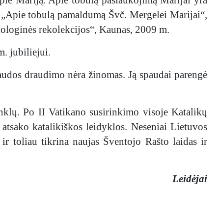
, „Apie tobulą pamaldumą Švč. Mergelei Marijai“,
ologinės rekolekcijos“, Kaunas, 2009 m.
 jubiliejui.
paudos draudimo nėra žinomas. Ją spaudai parengė
ų. Po II Vatikano susirinkimo visoje Katalikų
atsako katalikiškos leidyklos. Neseniai Lietuvos
r toliau tikrina naujas Šventojo Rašto laidas ir
Leidėjai