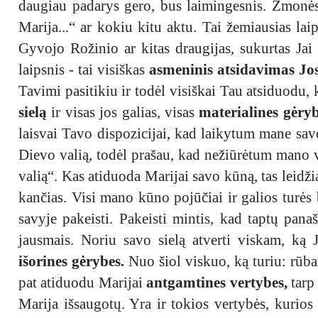
daugiau padarys gero, bus laimingesnis. Žmonės su
Marija...“ ar kokiu kitu aktu. Tai žemiausias laip
Gyvojo Rožinio ar kitas draugijas, sukurtas Jai 
laipsnis - tai visiškas
asmeninis atsidavimas J
Tavimi pasitikiu ir todėl visiškai Tau atsiduodu,
sielą
ir visas jos galias, visas
materialines gėry
laisvai Tavo dispozicijai, kad laikytum mane sav
Dievo valią, todėl prašau, kad nežiūrėtum mano v
valią“. Kas atiduoda Marijai savo kūną, tas leidžia
kančias. Visi mano kūno pojūčiai ir galios turė
savyje pakeisti. Pakeisti mintis, kad taptų pana
jausmais. Noriu savo sielą atverti viskam, ką J
išorines gėrybes.
Nuo šiol viskuo, ką turiu: rūba
pat atiduodu Marijai
antgamtines vertybes,
tarp
Marija išsaugotų. Yra ir tokios vertybės, kurios 