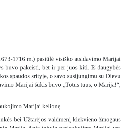
1673-1716 m.) pasiūlė visiško atsidavimo Marijai
 buvo pakeisti, bet ir per juos kiti. Iš daugybės
škos spaudos srityje, o savo susijungimu su Dievu
davimo Marijai šūkis buvo „Totus tuus, o Marija!“,
aukojimo Marijai kelionę.
pininkės bei Užtarėjos vaidmenį kiekvieno žmogaus
apie Mariją. Apie tobulą pasiaukojimą Marijai yra