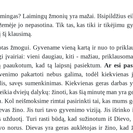
laimingas? Laimingų žmonių yra mažai. Išsipildžius eil
emėje jo nepasotina. Tik tas, kas tiki ir tikėjimu gy
į šį klausimą.
tas žmogui. Gyvename vieną kartą ir nuo to prikla
gi įvairiai: vieni daugiau, kiti - mažiau, priklauso
ską paaukotum, kad tą laipsnį pasiektum.
Ar esi pas
venimo pakartoti nebus galima, todėl kiekvienas j
lis, savęs sumenkinimas. Kiekvienas geras darbas y
eikia dviejų dalykų: žinoti, kas šią minutę man yra ger
u. Kol neišmoksime rimtai pasirinkti tai, kas mums g
vas žino. Jis turi tavo gyvenimo viziją. Jis išrinko 
s užduotį. Turi rasti būdą, kad sužinotum iš Dievo, k
o norus. Dievas yra geras auklėtojas ir žino, kad