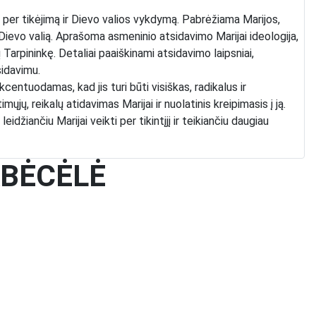
per tikėjimą ir Dievo valios vykdymą. Pabrėžiama Marijos,
 Dievo valią. Aprašoma asmeninio atsidavimo Marijai ideologija,
 Tarpininkę. Detaliai paaiškinami atsidavimo laipsniai,
sidavimu.
entuodamas, kad jis turi būti visiškas, radikalus ir
ųjų, reikalų atidavimas Marijai ir nuolatinis kreipimasis į ją.
žiančiu Marijai veikti per tikintįjį ir teikiančiu daugiau
 ABĖCĖLĖ