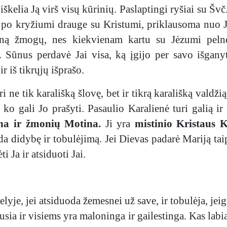
 iškelia Ją virš visų kūrinių. Paslaptingi ryšiai su Š
 po kryžiumi drauge su Kristumi, priklausoma nuo 
vieną žmogų, nes kiekvienam kartu su Jėzumi pel
ūnus perdavė Jai visa, ką įgijo per savo išganytoj
 iš tikrųjų išprašo.
uri ne tik karališką šlovę, bet ir tikrą karališką valdži
ko gali Jo prašyti. Pasaulio Karalienė turi galią ir 
na ir žmonių Motina.
Ji yra
mistinio Kristaus
didybę ir tobulėjimą. Jei Dievas padarė Mariją taip d
ti Ja ir atsiduoti Jai.
yje, jei atsiduoda žemesnei už save, ir tobulėja, jei
sia ir visiems yra maloninga ir gailestinga. Kas labia