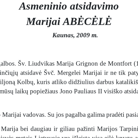
Asmeninio atsidavimo
Marijai ABĖCĖLĖ
Kaunas, 2009 m.
galbos. Šv. Liudvikas Marija Grignon de Montfort (
nčiųjų atsidavė Švč. Mergelei Marijai ir ne tik patys
iljoną Kolbų, kuris atliko didžiulius darbus kataliki
o mūsų laikų popiežiaus Jono Pauliaus II visiško atsi
 Marijai vadovas. Su jos pagalba galima pradėti pasi
su Marija bei daugiau ir giliau pažinti Marijos Tar
aisvės metais Lietuvoje yra išleista visa eilė knygų 