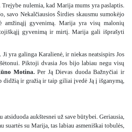
vč. Trejybe nulemia, kad Marija mums yra paslaptis.
Jo, savo Nekalčiausios Širdies skausmu sumokėjo
nė amžinąjį gyvenimą. Marija yra visų malonių
iškąjį gyvenimą ir mirtį. Marija gali išprašyti
ą. Ji yra galinga Karalienė, ir niekas neatsispirs Jos
šėtonui. Piktoji dvasia Jos bijo labiau negu visų
 Kūno Motina.
Per Ją Dievas duoda Bažnyčiai ir
idžią ir gražią ir taip giliai įvedė Ją į išganymą,
gu atsiduoda aukštesnei už save būtybei. Geriausia,
u suartės su Marija, tas labiau asmeniškai tobulės,