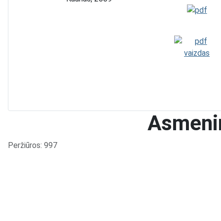
Asmenin
Išsami informacija
Peržiūros: 997