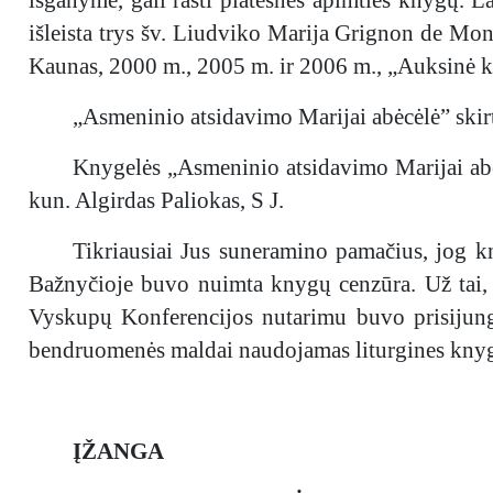
išleista trys šv. Liudviko Marija Grignon de Mo
Kaunas, 2000 m., 2005 m. ir 2006 m., „Auksinė k
„Asmeninio atsidavimo Marijai abėcėlė” skirt
Knygelės „Asmeninio atsidavimo Marijai abėc
kun. Algirdas Paliokas, S J.
Tikriausiai Jus suneramino pamačius, jog
Bažnyčioje buvo nuimta knygų cenzūra. Už tai, k
Vyskupų Konferencijos nutarimu buvo prisijungta
bendruomenės maldai naudojamas liturgines kny
ĮŽANGA