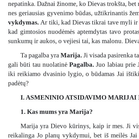
nepatinka. Dažnai žinome, ko Dievas trokšta, bet 
nes geriausias gyvenimo būdas, užtikrinantis žem
vykdymas.
Ar tiki, kad Dievas tikrai tave myli i
kad gimtosios nuodėmės aptemdytas tavo protas n
sunkumų ir aukos, o vejiesi tai, kas malonu. Diev
Ta pagalba yra
Marija.
Ji visada pasirenka t
gali būti tau nuolatinė
Pagalba.
Juo labiau prie 
iki reikiamo dvasinio lygio, o būdamas Jai ištik
padėtų?
I. ASMENINIO ATSIDAVIMO MARIJAI
1. Kas mums yra Marija?
Marija yra Dievo kūrinys, kaip ir mes. Ji v
reikalinga Jo planų vykdymui, bet iš meilės Jai