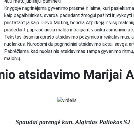
400 metų jubiliejui paminėti.
Knygoje nagrinėjama gyvenimo prasmė ir laimė, kuri pasiekiama 
kaip pagalbininkės, svarba, padedant žmogui pažinti ir įvykdyti
pristatant ją kaip Dievo Motiną, bendrą Atpirkėją ir visų malonių
pradedant paprasčiausia malda ir baigiant visišku asmeniniu at
Tekstas išsamiai aprašo atsidavimo požymius ir reikalavimus, akc
nuolankus. Nurodomi du pagrindiniai atsidavimo aktai: savęs, artim
Pabrėžiama, kad nuolatinis atsidavimas tampa gyvenimo ritmu, leid
malonių.
io atsidavimo Marijai
Spaudai parengė kun. Algirdas Paliokas SJ