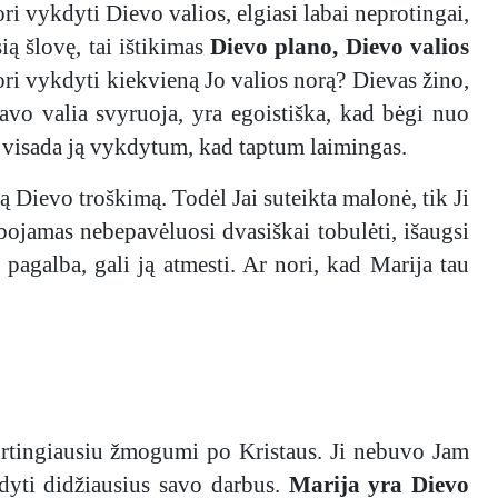
i vykdyti Dievo valios, elgiasi labai neprotingai,
ą šlovę, tai ištikimas
Dievo plano, Dievo valios
 nori vykdyti kiekvieną Jo valios norą? Dievas žino,
avo valia svyruoja, yra egoistiška, kad bėgi nuo
ir visada ją vykdytum, kad taptum laimingas.
ną Dievo troškimą. Todėl Jai suteikta malonė, tik Ji
lobojamas nebepavėluosi dvasiškai tobulėti, išaugsi
pagalba, gali ją atmesti. Ar nori, kad Marija tau
turtingiausiu žmogumi po Kristaus. Ji nebuvo Jam
dyti didžiausius savo darbus.
Marija yra Dievo