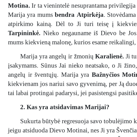
Motina.
Ir ta vienintelė nesuprantama privilegija
Marija yra mums
bendra Atpirkėja
. Stovėdama
atpirkimo kainą. Dėl to Ji turi teisę į kiek
Tarpininkė.
Nieko negauname iš Dievo be Jos. S
mums kiekvieną malonę, kurios esame reikalingi, ir
Marija yra angelų ir žmonių
Karalienė.
Ji t
įsakymams. Sūnus Jai nieko neatsako, o Ji žino, 
angelų ir šventųjų. Marija yra
Bažnyčios Moti
kiekvienam jos nariui savo gyvenimą, per Ją duoda 
tai labai protingai padarysi, jei pasistengsi pasitikė
2. Kas yra atsidavimas Marijai?
Sukurta būtybė regresuoja savo tobulėjimo kel
jeigu atsiduoda Dievo Motinai, nes Ji yra Švenčiau