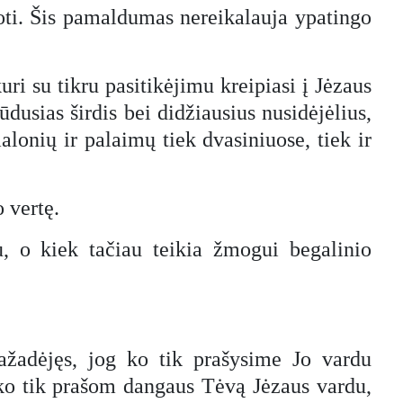
uoti. Šis pamaldumas nereikalauja ypatingo
uri su tikru pasitikėjimu kreipiasi į Jėzaus
dusias širdis bei didžiausius nusidėjėlius,
lonių ir palaimų tiek dvasiniuose, tiek ir
 vertę.
u, o kiek tačiau teikia žmogui begalinio
pažadėjęs, jog ko tik prašysime Jo vardu
 ko tik prašom dangaus Tėvą Jėzaus vardu,