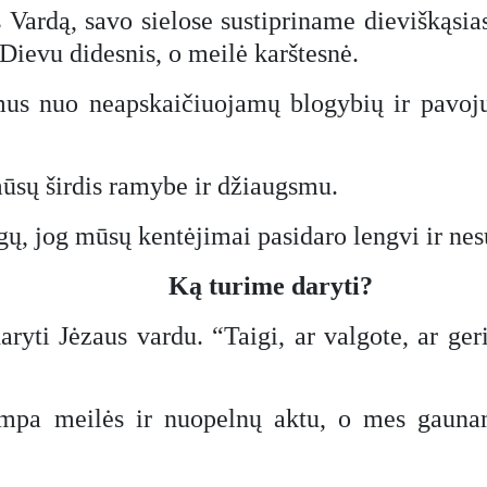
Vardą, savo sielose sustipriname dieviškąsias
Dievu didesnis, o meilė karštesnė.
s nuo neapskaičiuojamų blogybių ir pavojų,
mūsų širdis ramybe ir džiaugsmu.
gų, jog mūsų kentėjimai pasidaro lengvi ir nes
Ką turime daryti?
aryti Jėzaus vardu. “Taigi, ar valgote, ar ger
ampa meilės ir nuopelnų aktu, o mes gauna