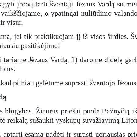
igyti įprotį tarti šventąjį Jėzaus Vardą su me
 vaikščiojame, o ypatingai nuliūdimo valando
ir visur.
, jei tik praktikuojam jį iš visos širdies. Š
niausiu pasitikėjimu!
i tariame Jėzaus Vardą, 1) darome didelę gar
loms.
kad pilniau galėtume suprasti šventojo Jėzau
rdą
s blogybės. Žiaurūs priešai puolė Bažnyčią iš 
utė reikalą sušaukti vyskupų suvažiavimą Lijo
 aptarti esamą padėtį ir surasti geriausias p