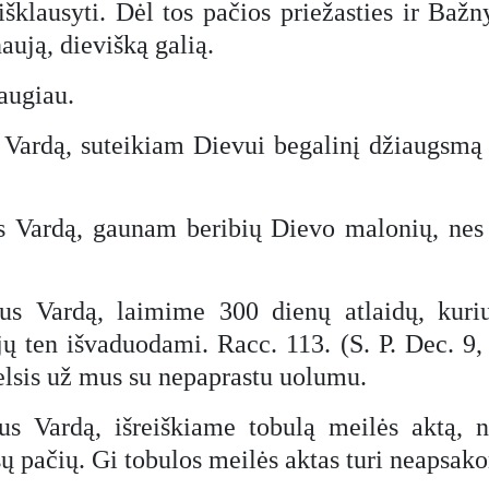
 išklausyti. Dėl tos pačios priežasties ir Baž
aują, dievišką galią.
daugiau.
 Vardą, suteikiam Dievui begalinį džiaugsmą
s Vardą, gaunam beribių Dievo malonių, nes 
s Vardą, laimime 300 dienų atlaidų, kuriu
 jų ten išvaduodami. Racc. 113. (S. P. Dec. 9
melsis už mus su nepaprastu uolumu.
us Vardą, išreiškiame tobulą meilės aktą, 
ų pačių. Gi tobulos meilės aktas turi neapsak