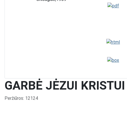
GARBĖ JĖZUI KRISTUI
Išsami informacija
Peržiūros: 12124