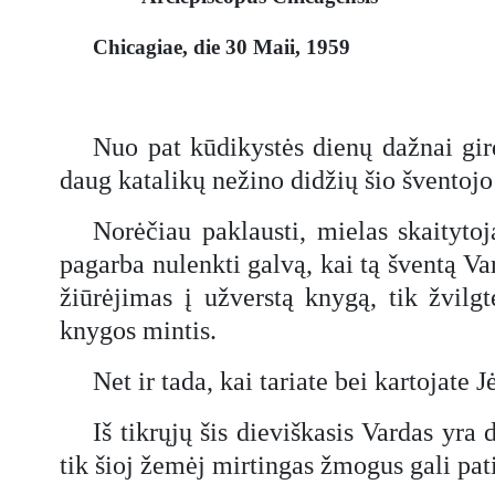
Chicagiae, die 30 Maii, 1959
Nuo pat kūdikystės dienų dažnai gird
daug katalikų nežino didžių šio šventojo
Norėčiau paklausti, mielas skaitytoj
pagarba nulenkti galvą, kai tą šventą Var
žiūrėjimas į užverstą knygą, tik žvilg
knygos mintis.
Net ir tada, kai tariate bei kartojate
Iš tikrųjų šis dieviškasis Vardas yra 
tik šioj žemėj mirtingas žmogus gali pati