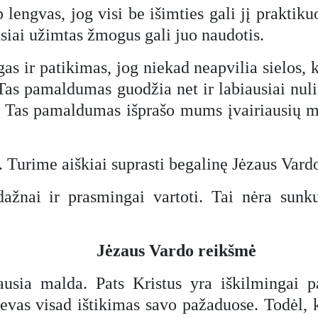
 lengvas, jog visi be išimties gali jį praktik
ausiai užimtas žmogus gali juo naudotis.
s ir patikimas, jog niekad neapvilia sielos, k
 Tas pamaldumas guodžia net ir labiausiai nuliū
s. Tas pamaldumas išprašo mums įvairiausių ma
. Turime aiškiai suprasti begalinę Jėzaus Vardo
dažnai ir prasmingai vartoti. Tai nėra sunk
Jėzaus Vardo reikšmė
ausia malda. Pats Kristus yra iškilmingai 
evas visad ištikimas savo pažaduose. Todėl,