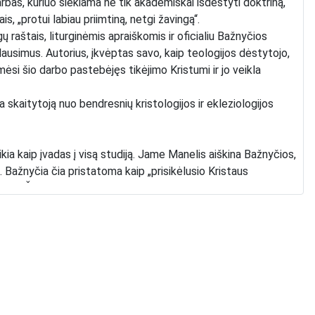
arbas, kuriuo siekiama ne tik akademiškai išdėstyti doktriną,
ais, „protui labiau priimtiną, netgi žavingą“.
raštais, liturginėmis apraiškomis ir oficialiu Bažnyčios
ausimus. Autorius, įkvėptas savo, kaip teologijos dėstytojo,
mėsi šio darbo pastebėjęs tikėjimo Kristumi ir jo veikla
da skaitytoją nuo bendresnių kristologijos ir ekleziologijos
eikia kaip įvadas į visą studiją. Jame Manelis aiškina Bažnyčios,
 Bažnyčia čia pristatoma kaip „prisikėlusio Kristaus
rijoje. Šiame skyriuje padedami pamatai tolesniems
lga“, skaitytoją veda per visą eucharistinės doktrinos raidą.
ra ir Paschos vakarienė , pereinama prie Eucharistijos
Reformacijos laikotarpiu ir XX amžiuje. Ši istorinė
nėms problemoms.
as realaus Kristaus buvimo dogmai. Čia nagrinėjama buvimo
jimai, ypač Jono evangelijos 6 skyrius, ir pirmykštės Bažnyčios