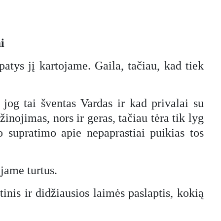
i
atys jį kartojame. Gaila, tačiau, kad tiek
 jog tai šventas Vardas ir kad privalai su
inojimas, nors ir geras, tačiau tėra tik lyg
o supratimo apie nepaprastiai puikias tos
 jame turtus.
tinis ir didžiausios laimės paslaptis, kokią