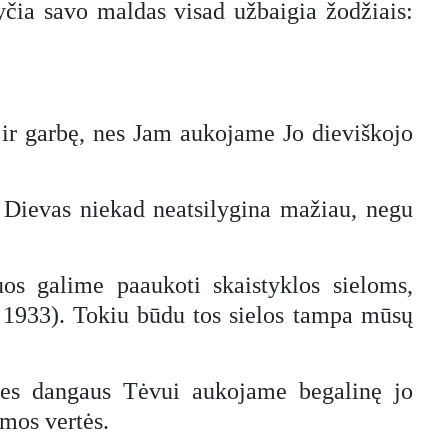
nyčia savo maldas visad užbaigia žodžiais:
 ir garbę, nes Jam aukojame Jo dieviškojo
Dievas niekad neatsilygina mažiau, negu
os galime paaukoti skaistyklos sieloms,
, 1933). Tokiu būdu tos sielos tampa mūsų
nes dangaus Tėvui aukojame begalinę jo
omos vertės.