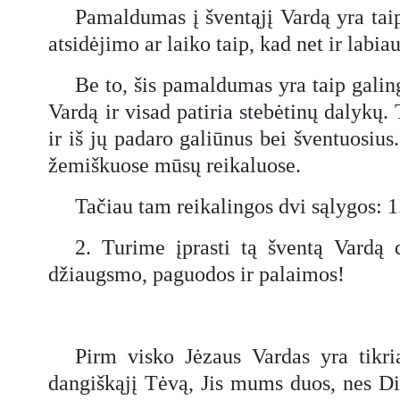
Pamaldumas į šventąjį Vardą yra taip
atsidėjimo ar laiko taip, kad net ir labi
Be to, šis pamaldumas yra taip galinga
Vardą ir visad patiria stebėtinų dalykų.
ir iš jų padaro galiūnus bei šventuosiu
žemiškuose mūsų reikaluose.
Tačiau tam reikalingos dvi sąlygos: 1
2. Turime įprasti tą šventą Vardą 
džiaugsmo, paguodos ir palaimos!
Pirm visko Jėzaus Vardas yra tikri
dangiškąjį Tėvą, Jis mums duos, nes Di