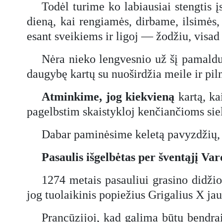
Todėl turime ko labiausiai stengtis įs
dieną, kai rengiamės, dirbame, ilsimės,
esant sveikiems ir ligoj — žodžiu, visad 
Nėra nieko lengvesnio už šį pamaldumą
daugybę kartų su nuoširdžia meile ir pil
Atminkime, jog kiekvieną
kartą, ka
pagelbstim skaistykloj kenčiančioms sie
Dabar paminėsime keletą pavyzdžių, 
Pasaulis išgelbėtas per šventąjį Va
1274 metais pasauliui grasino didžio
jog tuolaikinis popiežius Grigalius X ja
Prancūzijoj, kad galima būtų bendrai