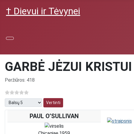
† Dievui ir Tėvynei
GARBĖ JĖZUI KRISTUI
Išsami informacija
Peržiūros: 418
Prašome įvertinti
PAUL O’SULLIVAN
Chicagiae,1959