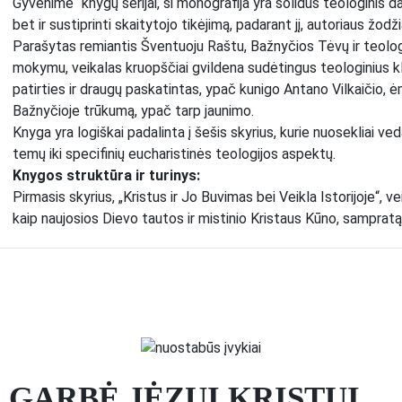
Gyvenime“ knygų serijai, ši monografija yra solidus teologinis d
bet ir sustiprinti skaitytojo tikėjimą, padarant jį, autoriaus žodži
Parašytas remiantis Šventuoju Raštu, Bažnyčios Tėvų ir teologų 
mokymu, veikalas kruopščiai gvildena sudėtingus teologinius kl
patirties ir draugų paskatintas, ypač kunigo Antano Vilkaičio, ė
Bažnyčioje trūkumą, ypač tarp jaunimo.
Knyga yra logiškai padalinta į šešis skyrius, kurie nuosekliai ve
temų iki specifinių eucharistinės teologijos aspektų.
Knygos struktūra ir turinys:
Pirmasis skyrius, „Kristus ir Jo Buvimas bei Veikla Istorijoje“, v
kaip naujosios Dievo tautos ir mistinio Kristaus Kūno, sampratą.
sakramentas“, per kurį Dievas tęsia savo išganomąjį darbą isto
eucharistiniams svarstymams.
Antrasis skyrius, „Eucharistijos ir Jos Teologijos Istorinė Apžva
Pradedant nuo Senojo Testamento provaizdžių, tokių kaip Sando
įsteigimo , jos šventimo ankstyvojoje Bažnyčioje, viduramžiais, 
perspektyva suteikia kontekstą vėliau aptariamoms teologi
Trečiasis skyrius, „Kristaus Buvimas Eucharistijoje“, yra skirt
GARBĖ JĖZUI KRISTUI
sąvoka eucharistinėje teologijoje, analizuojami Evangelijų liudi