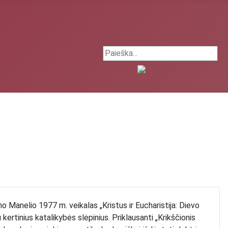
Search ...
no Manelio 1977 m. veikalas „Kristus ir Eucharistija: Dievo
u kertinius katalikybės slėpinius. Priklausanti „Krikščionis