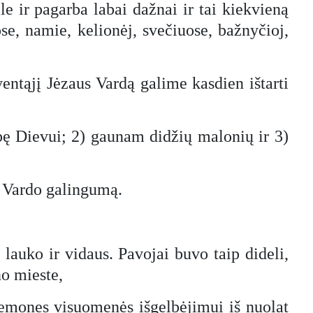
ile ir pagarba labai dažnai ir tai kiekvieną
se, namie, kelionėj, svečiuose, bažnyčioj,
ventąjį Jėzaus Vardą galime kasdien ištarti
bę Dievui; 2) gaunam didžių malonių ir 3)
s Vardo galingumą.
lauko ir vidaus. Pavojai buvo taip dideli,
no mieste,
riemones visuomenės išgelbėjimui iš nuolat