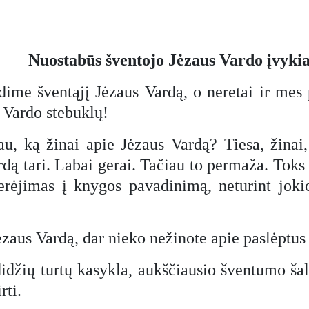
Nuostabūs šventojo Jėzaus Vardo įvykia
ime šventąjį Jėzaus Vardą, o neretai ir mes p
 Vardo stebuklų!
au, ką žinai apie Jėzaus Vardą? Tiesa, žinai,
dą tari. Labai gerai. Tačiau to permaža. Toks ž
terėjimas į knygos pavadinimą, neturint joki
 Jėzaus Vardą, dar nieko nežinote apie paslėptus
didžių turtų kasykla, aukščiausio šventumo šal
rti.