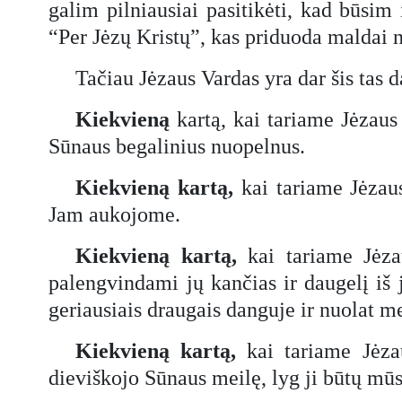
galim pilniausiai pasitikėti, kad būsim
“Per Jėzų Kristų”, kas priduoda maldai n
Tačiau Jėzaus Vardas yra dar šis tas 
Kiekvieną
kartą, kai tariame Jėzaus
Sūnaus begalinius nuopelnus.
Kiekvieną kartą,
kai tariame Jėzau
Jam aukojome.
Kiekvieną kartą,
kai tariame Jėzau
palengvindami jų kančias ir daugelį iš
geriausiais draugais danguje ir nuolat 
Kiekvieną kartą,
kai tariame Jėza
dieviškojo Sūnaus meilę, lyg ji būtų mūs