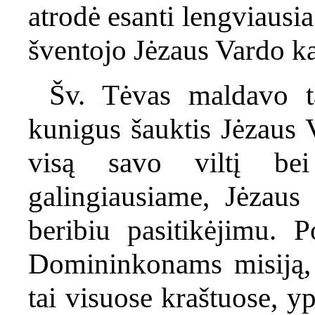
atrodė esanti lengviausi
šventojo Jėzaus Vardo ka
Šv. Tėvas maldavo t
kunigus šauktis Jėzaus 
visą savo viltį bei
galingiausiame, Jėzaus 
beribiu pasitikėjimu. 
Domininkonams misiją, 
tai visuose kraštuose, y