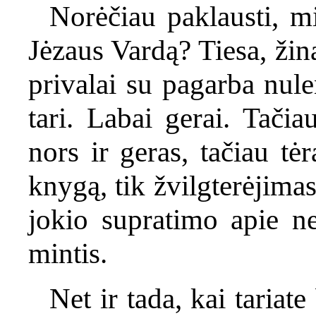
Norėčiau paklausti, mi
Jėzaus Vardą? Tiesa, žina
privalai su pagarba nule
tari. Labai gerai. Tači
nors ir geras, tačiau tė
knygą, tik žvilgterėjima
jokio supratimo apie ne
mintis.
Net ir tada, kai tariat