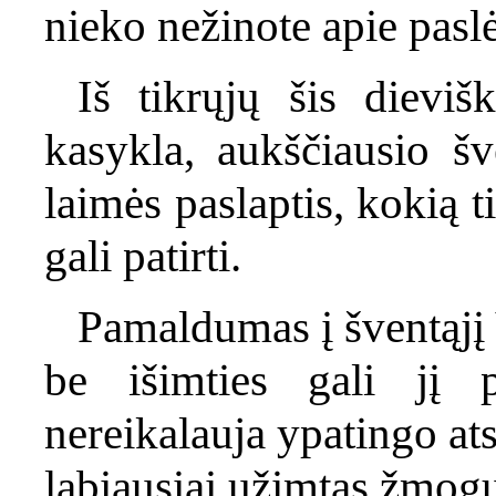
nieko nežinote apie paslė
Iš tikrųjų šis dieviš
kasykla, aukščiausio šv
laimės paslaptis, kokią 
gali patirti.
Pamaldumas į šventąjį V
be išimties gali jį 
nereikalauja ypatingo ats
labiausiai užimtas žmogu