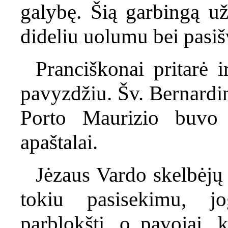
galybę. Šią garbingą u
dideliu uolumu bei pasi
Pranciškonai pritarė 
pavyzdžiu. Šv. Bernardin
Porto Maurizio buvo 
apaštalai.
Jėzaus Vardo skelbėjų
tokiu pasisekimu, j
parblokšti, o pavojai, 