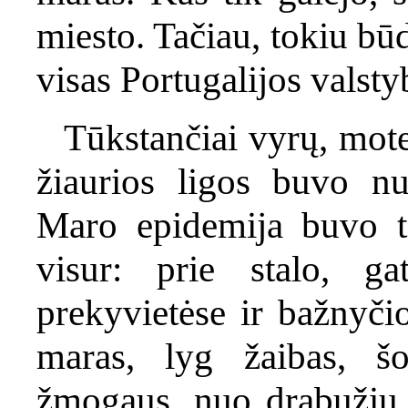
miesto. Tačiau, tokiu bū
visas Portugalijos valsty
Tūkstančiai vyrų, moter
žiaurios ligos buvo nu
Maro epidemija buvo t
visur: prie stalo, ga
prekyvietėse ir bažnyčio
maras, lyg žaibas, š
žmogaus, nuo drabužių,