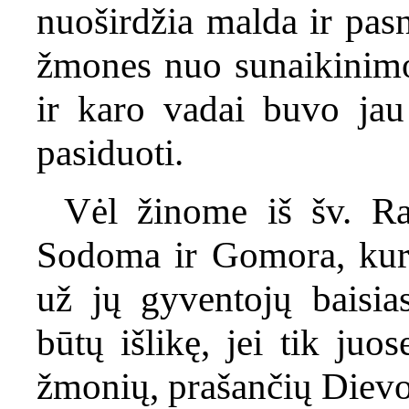
nuoširdžia malda ir pasn
žmones nuo sunaikinimo,
ir karo vadai buvo jau 
pasiduoti.
Vėl žinome iš šv. Ra
Sodoma ir Gomora, kur
už jų gyventojų baisia
būtų išlikę, jei tik ju
žmonių, prašančių Dievo