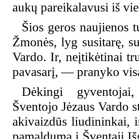
aukų pareikalavusi iš vi
Šios geros naujienos tu
Žmonės, lyg susitarę, s
Vardo. Ir, neįtikėtinai 
pavasarį, — pranyko vis
Dėkingi gyventojai
Šventojo Jėzaus Vardo st
akivaizdūs liudininkai, 
pamaldumą į Šventąjį Iš