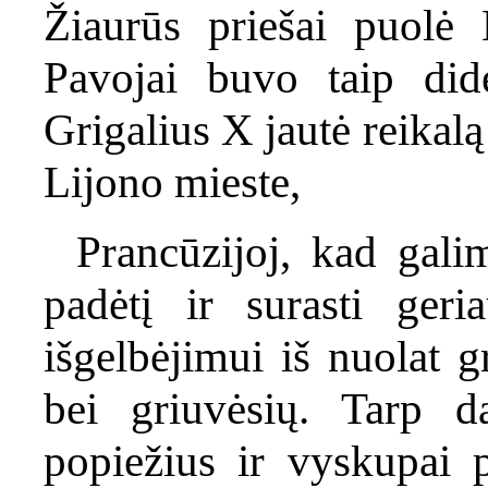
Žiaurūs priešai puolė 
Pavojai buvo taip dide
Grigalius X jautė reikal
Lijono mieste,
Prancūzijoj, kad gali
padėtį ir surasti ger
išgelbėjimui iš nuolat g
bei griuvėsių. Tarp d
popiežius ir vyskupai 