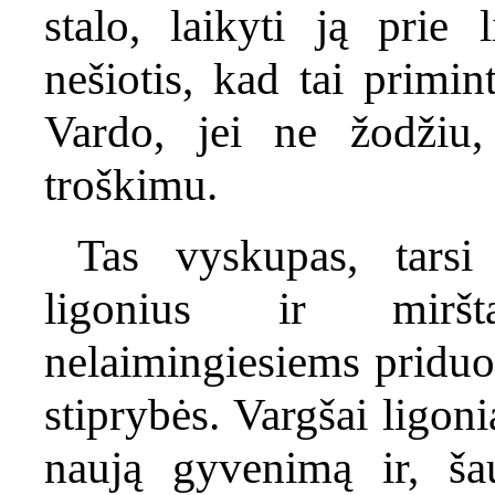
stalo, laikyti ją prie
nešiotis, kad tai primi
Vardo, jei ne žodžiu,
troškimu.
Tas vyskupas, tarsi
ligonius ir miršt
nelaimingiesiems priduod
stiprybės. Vargšai ligon
naują gyvenimą ir, ša