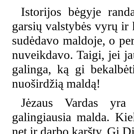
Istorijos bėgyje rand
garsių valstybės vyrų ir 
sudėdavo maldoje, o per 
nuveikdavo. Taigi, jei j
galinga, ką gi bekalbėt
nuoširdžią maldą!
Jėzaus Vardas yra t
galingiausia malda. Kie
net ir darbo karšty. Gi D