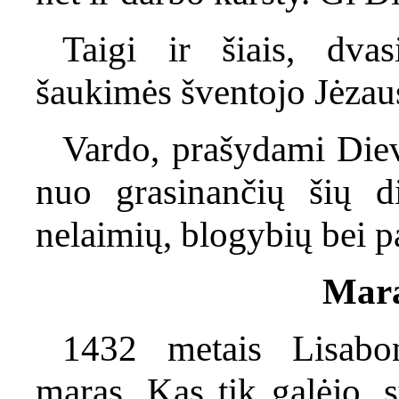
Taigi ir šiais, dvas
šaukimės šventojo Jėzau
Vardo, prašydami Diev
nuo grasinančių šių di
nelaimių, blogybių bei p
Mara
1432 metais Lisabono
maras. Kas tik galėjo, 