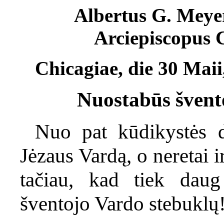
Albertus G. Meyer, 
Arciepiscopus Chi
Chicagiae, die 30 Maii
Nuostabūs švent
Nuo pat kūdikystės d
Jėzaus Vardą, o neretai i
tačiau, kad tiek daug
šventojo Vardo stebuklų