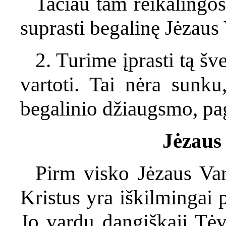
Tačiau tam reikalingos
suprasti begalinę Jėzaus
2. Turime įprasti tą šv
vartoti. Tai nėra sunku
begalinio džiaugsmo, pa
Jėzaus
Pirm visko Jėzaus Var
Kristus yra iškilmingai 
Jo vardu dangiškąjį Tė