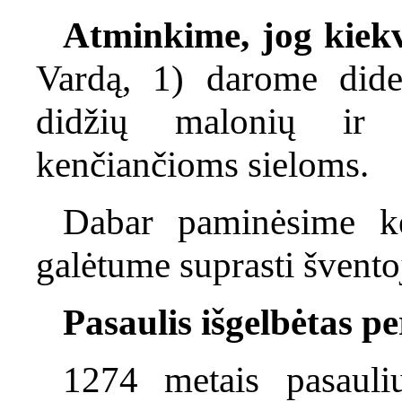
Atminkime, jog kiek
Vardą, 1) darome did
didžių malonių ir 3
kenčiančioms sieloms.
Dabar paminėsime ke
galėtume suprasti švent
Pasaulis išgelbėtas p
1274 metais pasauliu