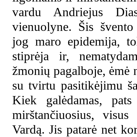
vardu Andriejus Dia
vienuolyne. Šis švent
jog maro epidemija, to
stiprėja ir, nematydam
žmonių pagalboje, ėmė ne
su tvirtu pasitikėjimu š
Kiek galėdamas, pats
mirštančiuosius, visus
Vardą. Jis patarė net ko