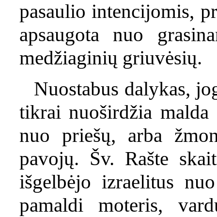
pasaulio intencijomis, p
apsaugota nuo grasina
medžiaginių griuvėsių.
Nuostabus dalykas, jog
tikrai nuoširdžia malda 
nuo priešų, arba žmon
pavojų. Šv. Rašte ska
išgelbėjo izraelitus nu
pamaldi moteris, vard