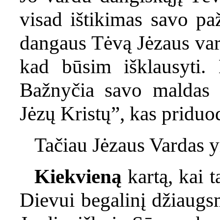
visad ištikimas savo pa
dangaus Tėvą Jėzaus vard
kad būsim išklausyti. 
Bažnyčia savo maldas v
Jėzų Kristų”, kas priduod
Tačiau Jėzaus Vardas yr
Kiekvieną
kartą, kai 
Dievui begalinį džiaugs