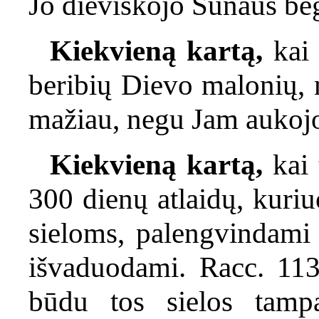
Jo dieviškojo Sūnaus be
Kiekvieną kartą,
kai 
beribių Dievo malonių, 
mažiau, negu Jam aukoj
Kiekvieną kartą,
kai 
300 dienų atlaidų, kuriu
sieloms, palengvindami j
išvaduodami. Racc. 113
būdu tos sielos tamp