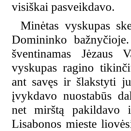
visiškai pasveikdavo.
Minėtas vyskupas ske
Domininko bažnyčioje.
šventinamas Jėzaus V
vyskupas ragino tikinči
ant savęs ir šlakstyti j
įvykdavo nuostabūs dal
net mirštą pakildavo 
Lisabonos mieste liovėsi