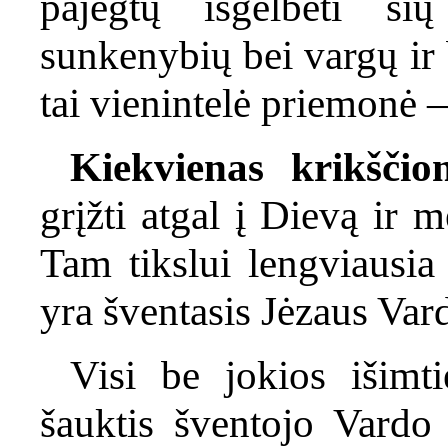
pajėgtų išgelbėti ši
sunkenybių bei vargų ir 
tai vienintelė priemonė
Kiekvienas krikščion
grįžti atgal į Dievą ir m
Tam tikslui lengviausia
yra šventasis Jėzaus Var
Visi be jokios išimt
šauktis šventojo Vardo 