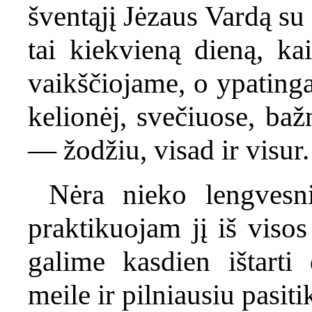
šventąjį Jėzaus Vardą su 
tai kiekvieną dieną, ka
vaikščiojame, o ypating
kelionėj, svečiuose, baž
— žodžiu, visad ir visur.
Nėra nieko lengvesn
praktikuojam jį iš visos
galime kasdien ištarti
meile ir pilniausiu pasit