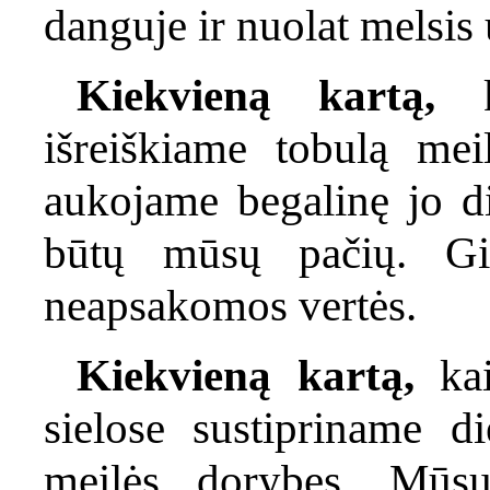
danguje ir nuolat melsi
Kiekvieną kartą,
ka
išreiškiame tobulą me
aukojame begalinę jo di
būtų mūsų pačių. Gi 
neapsakomos vertės.
Kiekvieną kartą,
kai
sielose sustipriname die
meilės dorybes. Mūsų