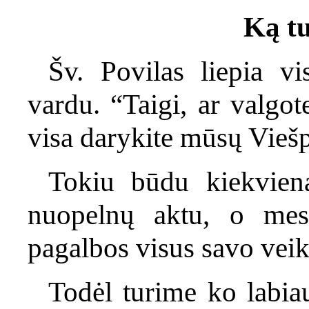
Ką tu
Šv. Povilas liepia v
vardu. “Taigi, ar valgote
visa darykite mūsų Viešp
Tokiu būdu kiekvien
nuopelnų aktu, o me
pagalbos visus savo veiks
Todėl turime ko labiaus