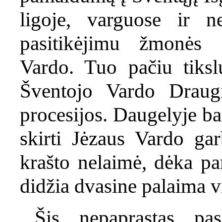
ligoje, varguose ir 
pasitikėjimu žmonės 
Vardo. Tuo pačiu tiksl
Šventojo Vardo Draug
procesijos. Daugelyje ba
skirti Jėzaus Vardo gar
krašto nelaimė, dėka p
didžia dvasine palaima vi
Šis nepaprastas pas