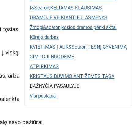
I&Scaron;KELIAMAS KLAUSIMAS
DRAMOJE VEIKIANTIEJI ASMENYS
Žmogi&scaron;kosios dramos penki aktai
 tęsiasi
Kūrėjo darbas
KVIETIMAS Į AUK&Scaron;TESNĮ GYVENIMĄ
į viską,
GIMTOJI NUODĖMĖ
ATPIRKIMAS
as, arba
KRISTAUS BUVIMO ANT ŽEMĖS TĄSA
BAŽNYČIA PASAULYJE
Visi puslapiai
palenkta
galę savo pažiūrai.