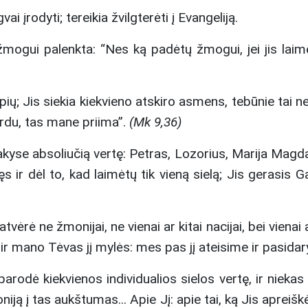
i įrodyti; tereikia žvilgterėti į Evangeliją.
žmogui palenkta: “Nes ką padėtų žmogui, jei jis laimė
ių; Jis siekia kiekvieno atskiro asmens, tebūnie tai ne
ardu, tas mane priima”.
(Mk 9,36)
 akyse absoliučią vertę: Petras, Lozorius, Marija Magda
ijęs ir dėl to, kad laimėtų tik vieną sielą; Jis gerasis 
rė ne žmonijai, ne vienai ar kitai nacijai, bei vienai ar
 ir mano Tėvas jį mylės: mes pas jį ateisime ir pasida
odė kiekvienos individualios sielos vertę, ir niekas n
ją į tas aukštumas... Apie Jį: apie tai, ką Jis apreiškė,