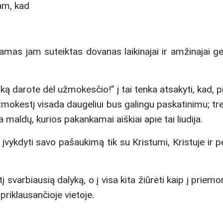
am, kad
 jam suteiktas dovanas laikinajai ir amžinajai gero
ką darote dėl užmokesčio!” į tai tenka atsakyti, kad, 
ti užmokestį visada daugeliui bus galingu paskatinimu; 
ra maldų, kurios pakankamai aiškiai apie tai liudija.
įvykdyti savo pašaukimą tik su Kristumi, Kristuje ir pe
svarbiausią dalyką, o į visa kita žiūrėti kaip į priemo
 priklausančioje vietoje.