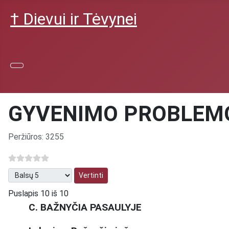
† Dievui ir Tėvynei
GYVENIMO PROBLEMO
Išsami informacija
Peržiūros: 3255
Prašome įvertinti
Puslapis 10 iš 10
C. BAŽNYČIA PASAULYJE