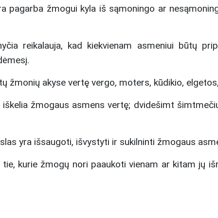
ra pagarba žmogui kyla iš sąmoningo ar nesąmoning
čia reikalauja, kad kiekvienam asmeniui būtų pripa
dėmesį.
itų žmonių akyse vertę vergo, moters, kūdikio, elgetos, 
iškelia žmogaus asmens vertę; dvidešimt šimtmečių j
ikslas yra išsaugoti, išvystyti ir sukilninti žmogaus as
tie, kurie žmogų nori paaukoti vienam ar kitam jų išri