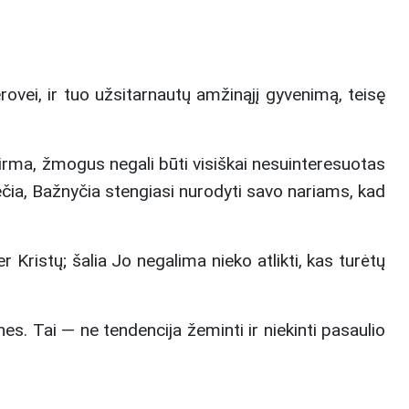
vei, ir tuo užsitarnautų amžinąjį gyvenimą, teisę
pirma, žmogus negali būti visiškai nesuinteresuotas
trečia, Bažnyčia stengiasi nurodyti savo nariams, kad
r Kristų; šalia Jo negalima nieko atlikti, kas turėtų
nes. Tai — ne tendencija žeminti ir niekinti pasaulio