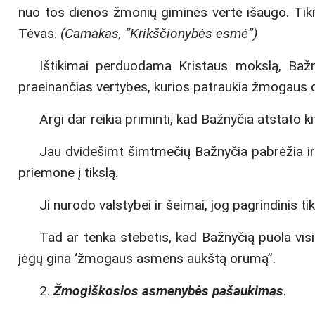
nuo tos dienos žmonių giminės vertė išaugo. Tik
Tėvas.
(Camakas, “Krikščionybės esmė”)
Ištikimai perduodama Kristaus mokslą, Bažny
praeinančias vertybes, kurios patraukia žmogaus 
Argi dar reikia priminti, kad Bažnyčia atstato k
Jau dvidešimt šimtmečių Bažnyčia pabrėžia ir 
priemone į tikslą.
Ji nurodo valstybei ir šeimai, jog pagrindinis t
Tad ar tenka stebėtis, kad Bažnyčią puola visi 
jėgų gina ‘žmogaus asmens aukštą orumą”.
2.
Žmogiškosios asmenybės pašaukimas
.