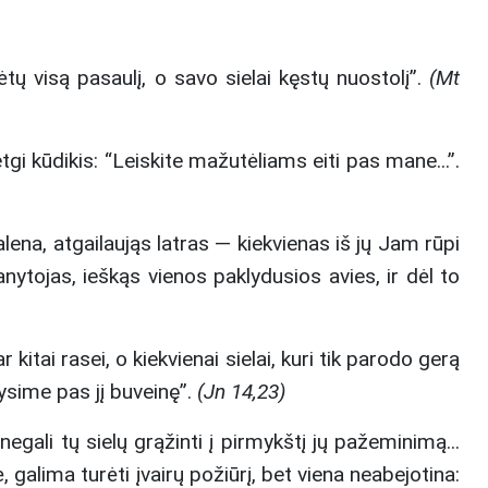
tų visą pasaulį, o savo sielai kęstų nuostolį”.
(Mt
tgi kūdikis: “Leiskite mažutėliams eiti pas mane...”.
lena, atgailaująs latras — kiekvienas iš jų Jam rūpi
Ganytojas, ieškąs vienos paklydusios avies, ir dėl to
 kitai rasei, o kiekvienai sielai, kuri tik parodo gerą
rysime pas jį buveinę”.
(Jn 14,23)
egali tų sielų grąžinti į pirmykštį jų pažeminimą...
 galima turėti įvairų požiūrį, bet viena neabejotina: