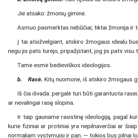
Jie atsako: žmonių giminė.
Asmuo pasmerktas nebūčiai; tiktai žmonija ir t
Į tai atsižvelgiant, atskiro žmogaus idealu bu
negu jis pats turėjo, pripažįstant, jog jis pats vis
Tame esmė bedieviškos ideologijos.
b. Rasė.
Kitų nuomone, iš atskiro žmogaus gy
Iš čia išvada: pergalė turi būti garantuota rasei
ar nevalingai rasę slopina.
Ir taip gauname rasistinę ideologiją, pagal kuri
kurie fiziniai ar protiniai yra nepilnaverčiai ar šiai
normaliam vystymuisi ir pan. — tokios bus pilnai lo