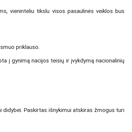
ms, vieninteliu tikslu visos pasaulinės veiklos bus
asmuo priklauso.
pta į gynimą nacijos teisių ir įvykdymą nacionalinių
i didybei. Paskirtas išnykimui atskiras žmogus turi