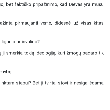
o, bet faktiško pripažinimo, kad Dievas yra mūsų
žinta pirmaujanti vertė, didesnė už visas kitas
ligonio ar invalido?
i smerkia tokią ideologiją, kuri žmogų padaro tik
menybę.
nktam stabui? Bet ji tvirtai stovi ir nesigailėdama