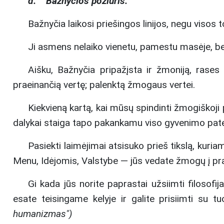
d. Bažnyčios požiūris.
Bažnyčia laikosi priešingos linijos, negu visos t
Ji asmens nelaiko vienetu, pamestu masėje, bet 
Aišku, Bažnyčia pripažįsta ir žmoniją, rases 
praeinančią vertę; palenktą žmogaus vertei.
Kiekvieną kartą, kai mūsų spindinti žmogiškoji 
dalykai staiga tapo pakankamu viso gyvenimo patei
Pasiekti laimėjimai atsisuko prieš tikslą, kuriam
Menu, Idėjomis, Valstybe — jūs vedate žmogų į pra
Gi kada jūs norite paprastai užsiimti filosof
esate teisingame kelyje ir galite prisiimti su t
humanizmas")