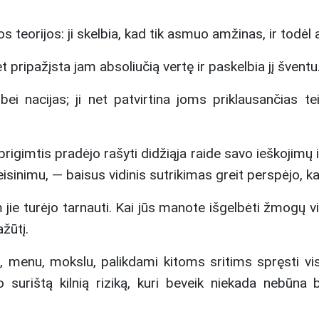
os teorijos: ji skelbia, kad tik asmuo amžinas, ir todėl
pripažįsta jam absoliučią vertę ir paskelbia jį šventu
bei nacijas; ji net patvirtina joms priklausančias te
prigimtis pradėjo rašyti didžiąja raide savo ieškojimų
sinimu, — baisus vidinis sutrikimas greit perspėjo, 
 jie turėjo tarnauti. Kai jūs manote išgelbėti žmogų vie
žūtį.
ija, menu, mokslu, palikdami kitoms sritims spręsti
uo surištą kilnią riziką, kuri beveik niekada nebūna