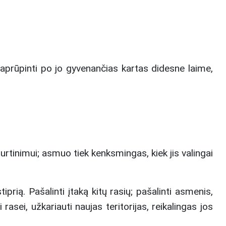
, aprūpinti po jo gyvenančias kartas didesne laime,
turtinimui; asmuo tiek kenksmingas, kiek jis valingai
iprią. Pašalinti įtaką kitų rasių; pašalinti asmenis,
i rasei, užkariauti naujas teritorijas, reikalingas jos