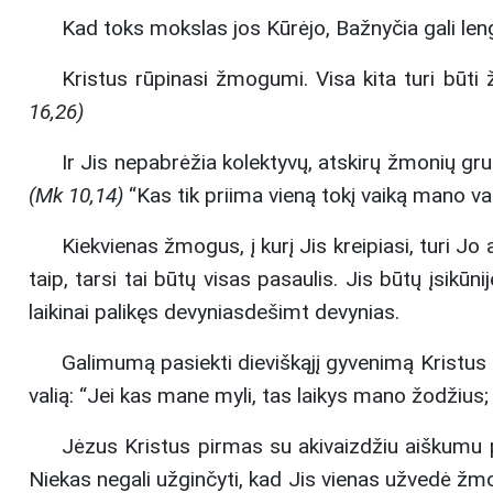
Kad toks mokslas jos Kūrėjo, Bažnyčia gali lengva
Kristus rūpinasi žmogumi. Visa kita turi būti 
16,26)
Ir Jis nepabrėžia kolektyvų, atskirų žmonių grup
(Mk 10,14)
“Kas tik priima vieną tokį vaiką mano v
Kiekvienas žmogus, į kurį Jis kreipiasi, turi Jo
taip, tarsi tai būtų visas pasaulis. Jis būtų įsikūn
laikinai palikęs devyniasdešimt devynias.
Galimumą pasiekti dieviškąjį gyvenimą Kristus atvė
valią: “Jei kas mane myli, tas laikys mano žodžius;
Jėzus Kristus pirmas su akivaizdžiu aiškumu par
Niekas negali užginčyti, kad Jis vienas užvedė žmoni