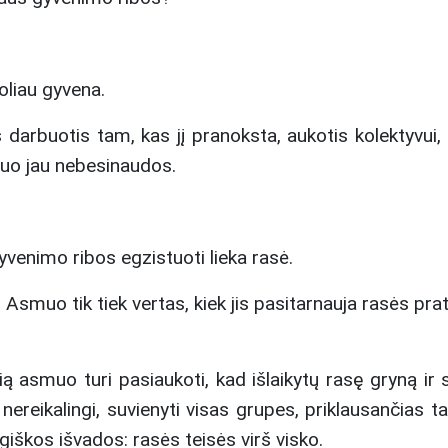
oliau gyvena.
s darbuotis tam, kas jį pranoksta, aukotis kolektyvui
u tuo jau nebesinaudos.
venimo ribos egzistuoti lieka rasė.
. Asmuo tik tiek vertas, kiek jis pasitarnauja rasės pra
ą asmuo turi pasiaukoti, kad išlaikytų rasę gryną ir st
p nereikalingi, suvienyti visas grupes, priklausančias ta
giškos išvados: rasės teisės virš visko.