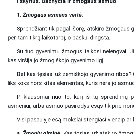
I skyrius. Bažnyčia ir žmogaus asmuo
1
.
Žmogaus asmens vertė.
Sprendžiant tik pagal išorę, atskiro žmogaus gy
per tam tikrą laikotarpį, o paskui dingsta.
Su tuo gyvenimu žmogus taikosi nelengvai. Jis 
kas viršija jo žmogiškojo gyvenimo ilgį.
Bet kas tęsiasi už žemiškojo gyvenimo ribos? 
liks koks nors kitas elementas, kuris nėra jo asmuo
Priklausomai nuo to, kurį iš tų sprendimų p
asmeniui, arba asmuo pasirodys esąs tik priemon
Visi pasaulyje esą mokslai stengiasi vienaip ar k
a. Žmonių giminė.
Kas tęsiasi už atskiro žmog