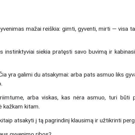
venimas mažai reiškia: gimti, gyventi, mirti — visa tai
instinktyviai siekia pratęsti savo buvimą ir kabinasi 
Čia yra galimi du atsakymai: arba pats asmuo liks gyv
.
riimtume, arba viskas, kas nėra asmuo, turi būti 
ė kažkam kitam.
itaip atsakyti į
tą pagrindinį klausimą ir užtikrinti per
aus gyvenimo ribos?