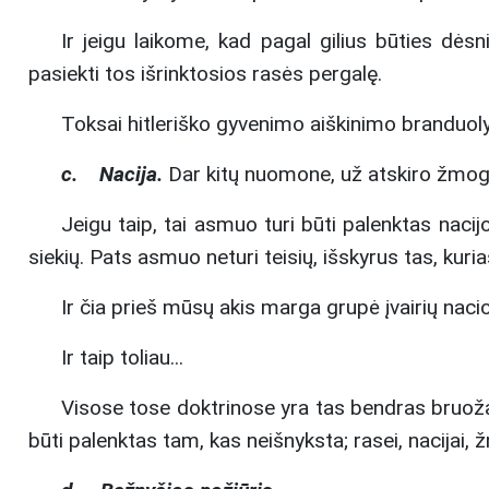
Ir jeigu laikome, kad pagal gilius būties dėsn
pasiekti tos išrinktosios rasės pergalę.
Toksai hitleriško gyvenimo aiškinimo branduoly
c. Nacija.
Dar kitų nuomone, už atskiro žmogau
Jeigu taip, tai asmuo turi būti palenktas nacijo
siekių. Pats asmuo neturi teisių, išskyrus tas, kuria
Ir čia prieš mūsų akis marga grupė įvairių naci
Ir taip toliau...
Visose tose doktrinose yra tas bendras bruožas
būti palenktas tam, kas neišnyksta; rasei, nacijai, 