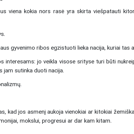
ius viena kokia nors rasė yra skirta viešpatauti kito
s.
s gyvenimo ribos egzistuoti lieka nacija, kuriai tas 
s interesams: jo veikla visose srityse turi būti nukrei
s jam sutinka duoti nacija.
onalizmų.
, kad jos asmenį aukoja vienokiai ar kitokiai žemiška
žmonijai, mokslui, progresui ar dar kam kitam.