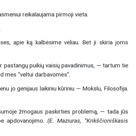
 asmeniui reikalaujama pirmoji vieta.
.
ises, apie ką kalbėsime vėliau. Bet ji skiria joms
 ir pastangų puikių vaisių pavadinimus, — tartum tie
kad mes “veltui darbavomės".
nu jo genijaus laikiniu kūriniu — Mokslu, Filosofija.
 visumoje žmogaus paskirties problemą, — tada jūs
 be apdovanojimo.
(E. Maziuras, “Krikščioniškasis