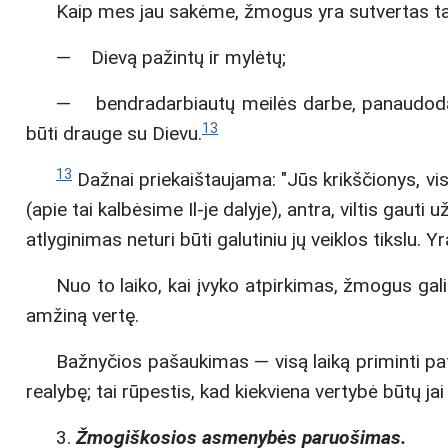
Kaip mes jau sakėme, žmogus yra sutvertas t
— Dievą pažintų ir mylėtų;
— bendradarbiautų meilės darbe, panaudodamas
13
būti drauge su Dievu.
13
Dažnai priekaištaujama: "Jūs krikščionys, vis
(apie tai kalbėsime Il-je dalyje), antra, viltis gau
atlyginimas neturi būti galutiniu jų veiklos tikslu. Y
Nuo to laiko, kai įvyko atpirkimas, žmogus gali 
amžiną vertę.
Bažnyčios pašaukimas — visą laiką priminti patį 
realybę; tai rūpestis, kad kiekviena vertybė būtų jai
3.
Žmogiškosios asmenybės paruošimas.