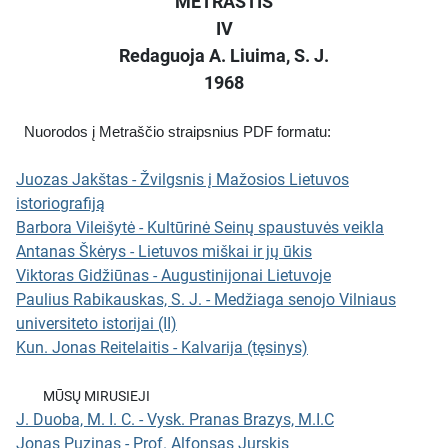
METRAŠTIS
IV
Redaguoja A. Liuima, S. J.
1968
Nuorodos į Metraščio straipsnius PDF formatu:
Juozas Jakštas - Žvilgsnis į Mažosios Lietuvos
istoriografiją
Barbora Vileišytė - Kultūrinė Seinų spaustuvės veikla
Antanas Škėrys - Lietuvos miškai ir jų ūkis
Viktoras Gidžiūnas - Augustinijonai Lietuvoje
Paulius Rabikauskas, S. J. - Medžiaga senojo Vilniaus
universiteto istorijai (II)
Kun. Jonas Reitelaitis - Kalvarija (tęsinys)
MŪSŲ MIRUSIEJI
J. Duoba, M. I. C. - Vysk. Pranas Brazys, M.I.C
Jonas Puzinas - Prof. Alfonsas Jurskis