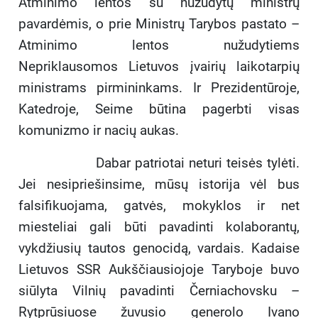
Atminimo lentos su nužudytų ministrų
pavardėmis, o prie Ministrų Tarybos pastato –
Atminimo lentos nužudytiems
Nepriklausomos Lietuvos įvairių laikotarpių
ministrams pirmininkams. Ir Prezidentūroje,
Katedroje, Seime būtina pagerbti visas
komunizmo ir nacių aukas.
Dabar patriotai neturi teisės tylėti.
Jei nesipriešinsime, mūsų istorija vėl bus
falsifikuojama, gatvės, mokyklos ir net
miesteliai gali būti pavadinti kolaborantų,
vykdžiusių tautos genocidą, vardais. Kadaise
Lietuvos SSR Aukščiausiojoje Taryboje buvo
siūlyta Vilnių pavadinti Černiachovsku –
Rytprūsiuose žuvusio generolo Ivano