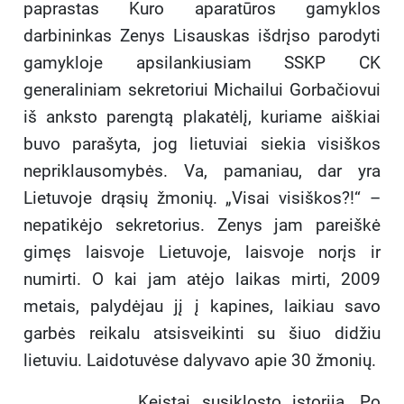
paprastas Kuro aparatūros gamyklos
darbininkas Zenys Lisauskas išdrįso parodyti
gamykloje apsilankiusiam SSKP CK
generaliniam sekretoriui Michailui Gorbačiovui
iš anksto parengtą plakatėlį, kuriame aiškiai
buvo parašyta, jog lietuviai siekia visiškos
nepriklausomybės. Va, pamaniau, dar yra
Lietuvoje drąsių žmonių. „Visai visiškos?!“ –
nepatikėjo sekretorius. Zenys jam pareiškė
gimęs laisvoje Lietuvoje, laisvoje norįs ir
numirti. O kai jam atėjo laikas mirti, 2009
metais, palydėjau jį į kapines, laikiau savo
garbės reikalu atsisveikinti su šiuo didžiu
lietuviu. Laidotuvėse dalyvavo apie 30 žmonių.
Keistai susiklosto istorija. Po