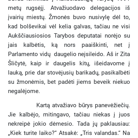
metų rugsėjį. Atvažiuodavo delegacijos iš
įvairių miestų. Žmonės buvo nusivylę dėl to,
kad bolševikai vėl kelia galvas, tačiau ne visi
Aukščiausiosios Tarybos deputatai norėjo su
jais kalbėtis, ką nors paaiškinti, net į
Parlamento vidų daugelio neįsileido. Aš ir Zita
Šličytė, kaip ir daugelis kitų, išeidavome į
lauką, prie dar stovėjusių barikadų, pasikalbėti
su žmonėmis, bet padėti jiems beveik niekuo
negalėjome.
Kartą atvažiavo būrys panevėžiečių.
Jie kalbėjo, mitingavo, tačiau niekas į juos
nekreipė jokio dėmesio. Tada jų paklausiau:
„Kiek turite laiko?“ Atsakė: „Tris valandas.“ Na