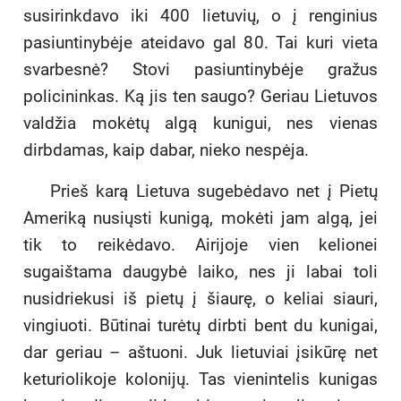
susirinkdavo iki 400 lietuvių, o į renginius
pasiuntinybėje ateidavo gal 80. Tai kuri vieta
svarbesnė? Stovi pasiuntinybėje gražus
policininkas. Ką jis ten saugo? Geriau Lietuvos
valdžia mokėtų algą kunigui, nes vienas
dirbdamas, kaip dabar, nieko nespėja.
Prieš karą Lietuva sugebėdavo net į Pietų
Ameriką nusiųsti kunigą, mokėti jam algą, jei
tik to reikėdavo. Airijoje vien kelionei
sugaištama daugybė laiko, nes ji labai toli
nusidriekusi iš pietų į šiaurę, o keliai siauri,
vingiuoti. Būtinai turėtų dirbti bent du kunigai,
dar geriau – aštuoni. Juk lietuviai įsikūrę net
keturiolikoje kolonijų. Tas vienintelis kunigas