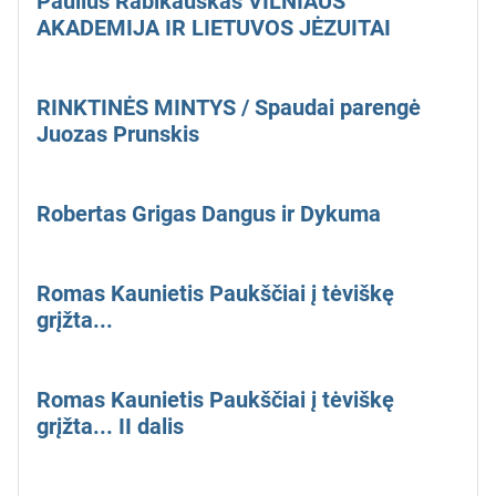
Paulius Rabikauskas VILNIAUS
AKADEMIJA IR LIETUVOS JĖZUITAI
RINKTINĖS MINTYS / Spaudai parengė
Juozas Prunskis
Robertas Grigas Dangus ir Dykuma
Romas Kaunietis Paukščiai į tėviškę
grįžta...
Romas Kaunietis Paukščiai į tėviškę
grįžta... II dalis