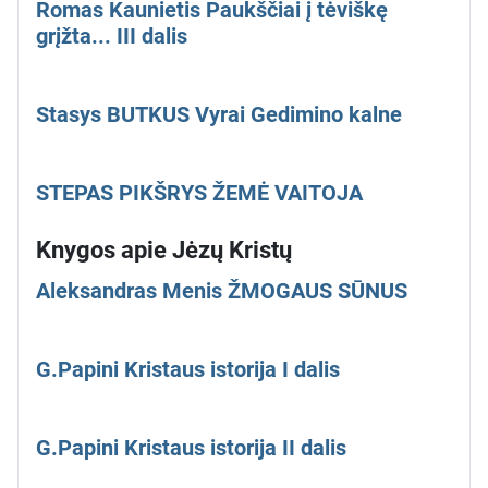
Romas Kaunietis Paukščiai į tėviškę
grįžta... III dalis
Stasys BUTKUS Vyrai Gedimino kalne
STEPAS PIKŠRYS ŽEMĖ VAITOJA
Knygos apie Jėzų Kristų
Aleksandras Menis ŽMOGAUS SŪNUS
G.Papini Kristaus istorija I dalis
G.Papini Kristaus istorija II dalis