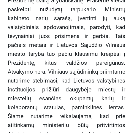
Prezidentę Dalią Grybauskaitę. Prašėme viešai
paskelbti nužudytų tarpukario Ministrų
kabineto narių sąrašą, įvertinti jų auką
valstybiniais apdovanojimais, parodyti, kad
tėvynainiai juos prisimena ir gerbia. Tais
pačiais metais ir Lietuvos Sąjūdžio Vilniaus
miesto taryba tuo pačiu klausimu kreipėsi į
Prezidentę, kitus valdžios pareigūnus.
Atsakymo nėra. Vilniaus sąjūdininkų priimtame
nutarime stebimasi, kad Lietuvos valstybinės
institucijos prižiūri daugybėje miestų ir
miestelių esančias okupantų karių ir
kolaborantų statulas, paminklines lentas.
Šiame nutarime reikalaujama, kad prie
atitinkamų ministerijų būtų pritvirtintos