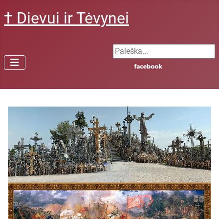
† Dievui ir Tėvynei
Search ...