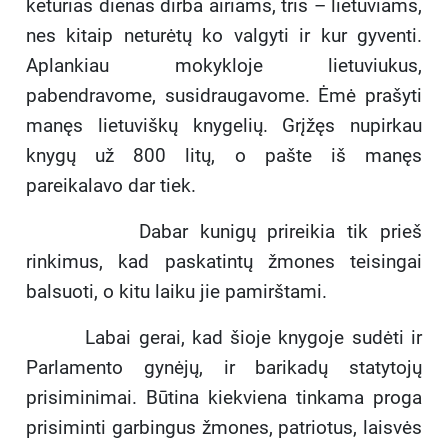
keturias dienas dirba airiams, tris – lietuviams,
nes kitaip neturėtų ko valgyti ir kur gyventi.
Aplankiau mokykloje lietuviukus,
pabendravome, susidraugavome. Ėmė prašyti
manęs lietuviškų knygelių. Grįžęs nupirkau
knygų už 800 litų, o pašte iš manęs
pareikalavo dar tiek.
Dabar kunigų prireikia tik prieš
rinkimus, kad paskatintų žmones teisingai
balsuoti, o kitu laiku jie pamirštami.
Labai gerai, kad šioje knygoje sudėti ir
Parlamento gynėjų, ir barikadų statytojų
prisiminimai. Būtina kiekviena tinkama proga
prisiminti garbingus žmones, patriotus, laisvės