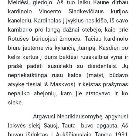
Meldėsi, giedojo. Aš tuo laiku Kaune dirbau
kardinolo Vincento Sladkevičiaus kurijos
kancleriu. Kardinolas į įvykius nesikišo, iš savo
kambario pro langą dažnai stebėjo, kaip prie
Rotušės būriuojasi žmonės. Tačiau kardinolo
biure jautėme vis kylančią įtampą. Kasdien po
kelis kartus į duris beldėsi rusakalbiai vyrai ir
prašė padėti susisiekti su disidentais. Jų
nepriekaištinga rusų kalba (matyt, būdavo
atvykę tiesiai iš Maskvos) ir keistas prašymas
nepaliko abejonių, kam jie atstovavo ir ko
siekė.
Atgavusi Nepriklausomybę, apgynusi
laisvės siekį Sausį, Tauta buvo apgauta. Aš
buvau išrinktas į Aukščiausiąją Tarybą 1991