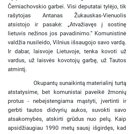
Černiachovskio garbei. Visi deputatai tylėjo, tik
rašytojas Antanas Žukauskas-Vienuolis
atsistojo ir pasakė: „Atvažiavęs į sostinę
lietuvis nežinos jos pavadinimo.“ Komunistinė
valdžia nusileido, Vilnius išsaugojo savo vardą.
Ir dabar, laisvoje Lietuvoje, tenka kovoti už
vardus, už laisvės kovotojų garbę, už Tautos
atmintį.
Okupantų sunaikintą materialinį turtą
atstatysime, bet komunistai paveikė žmonių
protus - nebeįstengiama mąstyti, įvertinti ir
gerbti tautos didvyrių aukos, suvokti savo
atsakomybės, atskirti grūdus nuo pelų. Kaip
apsidžiaugiau 1990 metų sausį išgirdęs, kad