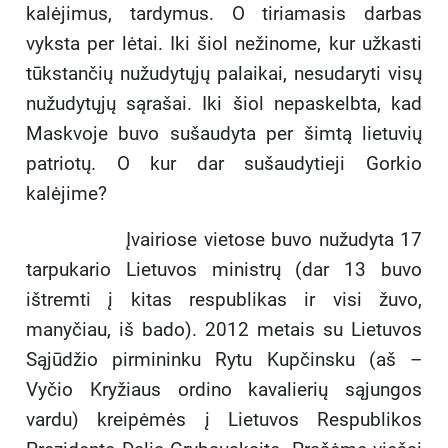
kalėjimus, tardymus. O tiriamasis darbas
vyksta per lėtai. Iki šiol nežinome, kur užkasti
tūkstančių nužudytųjų palaikai, nesudaryti visų
nužudytųjų sąrašai. Iki šiol nepaskelbta, kad
Maskvoje buvo sušaudyta per šimtą lietuvių
patriotų. O kur dar sušaudytieji Gorkio
kalėjime?
Įvairiose vietose buvo nužudyta 17
tarpukario Lietuvos ministrų (dar 13 buvo
ištremti į kitas respublikas ir visi žuvo,
manyčiau, iš bado). 2012 metais su Lietuvos
Sąjūdžio pirmininku Rytu Kupčinsku (aš –
Vyčio Kryžiaus ordino kavalierių sąjungos
vardu) kreipėmės į Lietuvos Respublikos