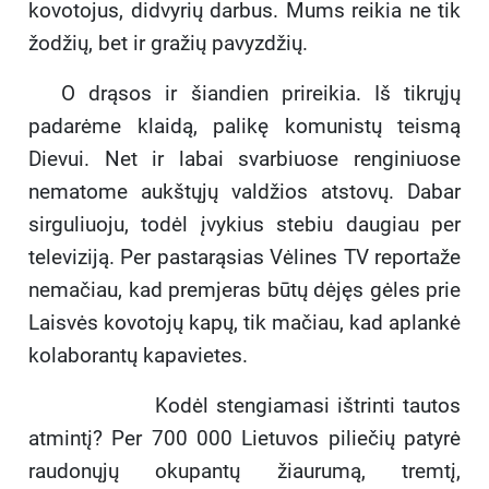
kovotojus, didvyrių darbus. Mums reikia ne tik
žodžių, bet ir gražių pavyzdžių.
O drąsos ir šiandien prireikia. Iš tikrųjų
padarėme klaidą, palikę komunistų teismą
Dievui. Net ir labai svarbiuose renginiuose
nematome aukštųjų valdžios atstovų. Dabar
sirguliuoju, todėl įvykius stebiu daugiau per
televiziją. Per pastarąsias Vėlines TV reportaže
nemačiau, kad premjeras būtų dėjęs gėles prie
Laisvės kovotojų kapų, tik mačiau, kad aplankė
kolaborantų kapavietes.
Kodėl stengiamasi ištrinti tautos
atmintį? Per 700 000 Lietuvos piliečių patyrė
raudonųjų okupantų žiaurumą, tremtį,