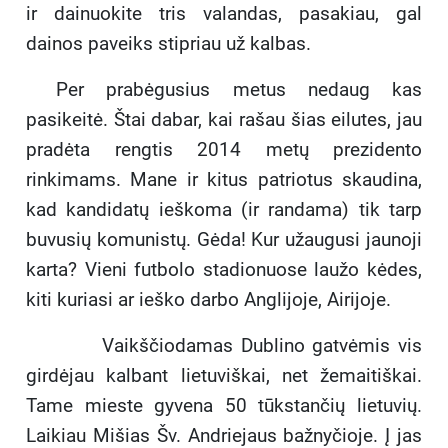
ir dainuokite tris valandas, pasakiau, gal
dainos paveiks stipriau už kalbas.
Per prabėgusius metus nedaug kas
pasikeitė. Štai dabar, kai rašau šias eilutes, jau
pradėta rengtis 2014 metų prezidento
rinkimams. Mane ir kitus patriotus skaudina,
kad kandidatų ieškoma (ir randama) tik tarp
buvusių komunistų. Gėda! Kur užaugusi jaunoji
karta? Vieni futbolo stadionuose laužo kėdes,
kiti kuriasi ar ieško darbo Anglijoje, Airijoje.
Vaikščiodamas Dublino gatvėmis vis
girdėjau kalbant lietuviškai, net žemaitiškai.
Tame mieste gyvena 50 tūkstančių lietuvių.
Laikiau Mišias Šv. Andriejaus bažnyčioje. Į jas