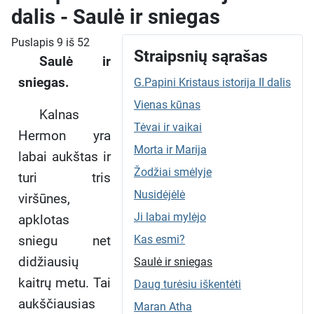
dalis - Saulė ir sniegas
Puslapis 9 iš 52
Straipsnių sąrašas
Saulė ir
sniegas.
G.Papini Kristaus istorija II dalis
Vienas kūnas
Kalnas
Tėvai ir vaikai
Hermon yra
Morta ir Marija
labai aukštas ir
Žodžiai smėlyje
turi tris
Nusidėjėlė
viršūnes,
Ji labai mylėjo
apklotas
sniegu net
Kas esmi?
didžiausių
Saulė ir sniegas
kaitrų metu. Tai
Daug turėsiu iškentėti
aukščiausias
Maran Atha