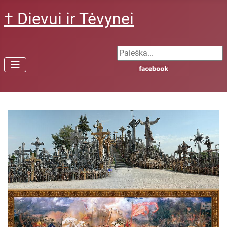
† Dievui ir Tėvynei
Search ...