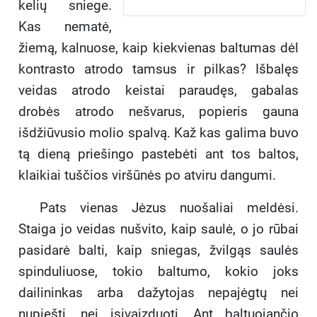
kelių sniege.
Kas nematė,
žiemą, kalnuose, kaip kiekvienas baltumas dėl
kontrasto atrodo tamsus ir pilkas? Išbalęs
veidas atrodo keistai paraudęs, gabalas
drobės atrodo nešvarus, popieris gauna
išdžiūvusio molio spalvą. Kaž kas galima buvo
tą dieną priešingo pastebėti ant tos baltos,
klaikiai tuščios viršūnės po atviru dangumi.
Pats vienas Jėzus nuošaliai meldėsi.
Staiga jo veidas nušvito, kaip saulė, o jo rūbai
pasidarė balti, kaip sniegas, žvilgąs saulės
spinduliuose, tokio baltumo, kokio joks
dailininkas arba dažytojas nepajėgtų nei
nupiešti, nei įsivaizduoti. Ant baltuojančio