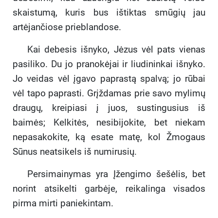
skaistumą, kuris bus ištiktas smūgių jau
artėjančiose prieblandose.
Kai debesis išnyko, Jėzus vėl pats vienas
pasiliko. Du jo pranokėjai ir liudininkai išnyko.
Jo veidas vėl įgavo paprastą spalvą; jo rūbai
vėl tapo paprasti. Grįždamas prie savo mylimų
draugų, kreipiasi į juos, sustingusius iš
baimės; Kelkitės, nesibijokite, bet niekam
nepasakokite, ką esate matę, kol Žmogaus
Sūnus neatsikels iš numirusių.
Persimainymas yra Įžengimo šešėlis, bet
norint atsikelti garbėje, reikalinga visados
pirma mirti paniekintam.