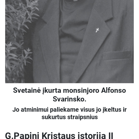
Svetainė įkurta monsinjoro Alfonso
Svarinsko.
Jo atminimui paliekame visus jo įkeltus ir
sukurtus straipsnius
G.Papini Kristaus istorija II