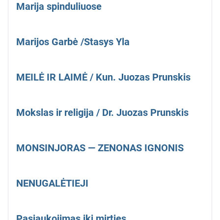
Marija spinduliuose
Marijos Garbė /Stasys Yla
MEILĖ IR LAIMĖ / Kun. Juozas Prunskis
Mokslas ir religija / Dr. Juozas Prunskis
MONSINJORAS — ZENONAS IGNONIS
NENUGALĖTIEJI
Pasiaukojimas iki mirties