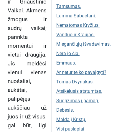
ir Griaustinio
Tamsumas.
Vaikai. Akmens
Lamma Sabactani.
žmogus ir
Nematomas Kryžius.
audrų vaikai;
Vanduo ir Kraujas.
parinkta
Miegančiųjų išvadavimas.
momentui ir
Nėra jo čia.
vietai draugija.
Jis meldėsi
Emmaus.
vienui vienas
Ar neturite ko pavalgyti?
nuošaliai,
Tomas Dvynukas.
aukštai,
Atsikėlusis atstumtas.
palipėjęs
Sugrįžimas į pamarį.
aukščiau už
Debesis.
juos ir už visus,
Malda į Kristų.
gal būt, ligi
Visi puslapiai