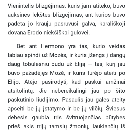
Vienintelis blizgėjimas, kuris jam atiteko, buvo
auksinės lėkštės blizgėjimas, ant kurios buvo
padėta jo krauju pasruvusi galva, karališkoji
dovana Erodo niekšiškai gulovei.
Bet ant Hermono yra tas, kurio veidas
labiau spindi už Mozės, ir kuris įžengs į dangų
daug tobulesniu būdu už Eliją — tas, kurį jau
buvo pažadėjęs Mozė, ir kuris turėjo ateiti po
Elijo. Atėjo pasirodyti, kad paskui amžinai
atsitolintų. Jie nebereikalingi jau po šito
paskutinio liudijimo. Pasaulis jau galės ateity
apseiti be jų įstatymo ir be jų vilčių. Šviesus
debesis gaubia tris švitruojančias būtybes
prieš akis trijų tamsių žmonių, laukiančių iš