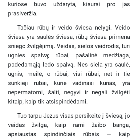
kuriose buvo uždaryta, kiaurai pro jas
prasiveržia.
Tačiau rūbų ir veido šviesa nelygi. Veido
šviesa yra saulės šviesa; rūbų šviesa primena
sniego žvilgėjimą. Veidas, sielos veidrodis, turi
ugnies spalvą; rūbai, pašalinė medžiaga,
padedamąją ledo spalvą. Nes siela yra saulė,
ugnis, meilė; o rūbai, visi rūbai, net ir tie
sunkieji rūbai, kurie vadinasi kūnas, yra
nepermatomi, šalti, negyvi ir negali žvilgėti
kitaip, kaip tik atsispindėdami.
Tuo tarpu Jėzus visas persikeitė į šviesą, jo
veidas žvilga, kaip rami žaibo banga,
apsiaustas spindinčiais rūbais — kaip