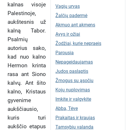
kalnas visoje
Vagių urvas
Palestinoje,
Žalčių padermė
aukštesnis už
Akmuo ant akmens
kalną Tabor.
Avys ir ožiai
Psalmių
Žodžiai, kurie nepraeis
autorius sako,
Parousia
kad nuo kalno
Nepageidaujamas
Hermon krinta
Judos paslaptis
rasa ant Siono
Žmogus su ąsočiu
kalvų. Ant šito
Kojų nuplovimas
kalno, Kristaus
Imkite ir valgykite
gyvenime
aukščiausio,
Abba, Tėve
kuris turi
Prakaitas ir kraujas
aukščio etapus
Tamsybių valanda