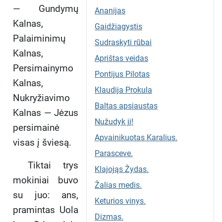
— Gundymų
Ananijas
Kalnas,
Gaidžiagystis
Palaiminimų
Sudraskyti rūbai
Kalnas,
Aprištas veidas
Persimainymo
Pontijus Pilotas
Kalnas,
Klaudija Prokula
Nukryžiavimo
Baltas apsiaustas
Kalnas — Jėzus
Nužudyk jį!
persimainė
Apvainikuotas Karalius.
visas į šviesą.
Parasceve.
Tiktai trys
Klajojąs Žydas.
mokiniai buvo
Žalias medis.
su juo: ans,
Keturios vinys.
pramintas Uola
Dizmas.