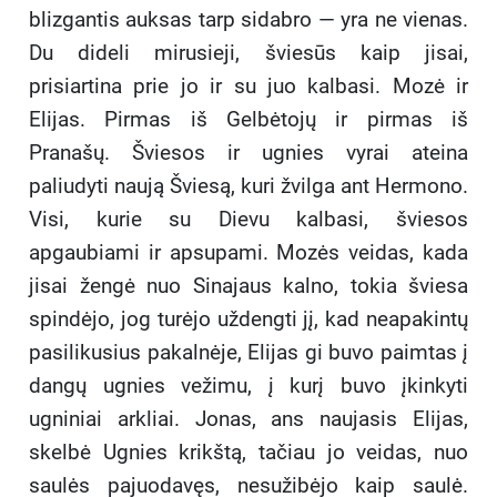
blizgantis auksas tarp sidabro — yra ne vienas.
Du dideli mirusieji, šviesūs kaip jisai,
prisiartina prie jo ir su juo kalbasi. Mozė ir
Elijas. Pirmas iš Gelbėtojų ir pirmas iš
Pranašų. Šviesos ir ugnies vyrai ateina
paliudyti naują Šviesą, kuri žvilga ant Hermono.
Visi, kurie su Dievu kalbasi, šviesos
apgaubiami ir apsupami. Mozės veidas, kada
jisai žengė nuo Sinajaus kalno, tokia šviesa
spindėjo, jog turėjo uždengti jį, kad neapakintų
pasilikusius pakalnėje, Elijas gi buvo paimtas į
dangų ugnies vežimu, į kurį buvo įkinkyti
ugniniai arkliai. Jonas, ans naujasis Elijas,
skelbė Ugnies krikštą, tačiau jo veidas, nuo
saulės pajuodavęs, nesužibėjo kaip saulė.