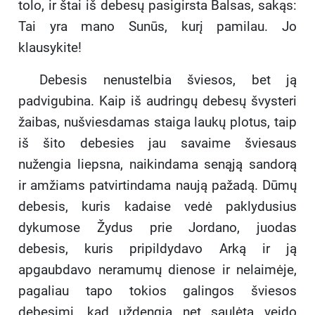
tolo, ir štai iš debesų pasigirsta Balsas, sakąs:
Tai yra mano Sunūs, kurį pamilau. Jo
klausykite!
Debesis nenustelbia šviesos, bet ją
padvigubina. Kaip iš audringų debesų švysteri
žaibas, nušviesdamas staiga laukų plotus, taip
iš šito debesies jau savaime šviesaus
nužengia liepsna, naikindama senąją sandorą
ir amžiams patvirtindama naują pažadą. Dūmų
debesis, kuris kadaise vedė paklydusius
dykumose Žydus prie Jordano, juodas
debesis, kuris pripildydavo Arką ir ją
apgaubdavo neramumų dienose ir nelaimėje,
pagaliau tapo tokios galingos šviesos
debesimi, kad uždengia net saulėtą veido