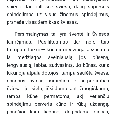
sniego dar baltesnė šviesa, daug stipresnis
spindėjimas už visus žinomus spindėjimus,
pranešė visas žemiškas šviesas.
Persimainymas tai yra šventė ir Šviesos
laimėjimas. Pasilikdamas dar nors taip
trumpam laikui — kūnu ir medžiaga, Jėzus ima
iš medžiagos švelniausią jos būseną,
lengviausią, labiau sudvasintą. Jo kūnas, kuris
lūkurioja atpalaidotojos, tampa saulėta šviesa,
dangaus šviesa, išminties ir antprigimties
šviesa; jo siela, iškildama ant žmogiškumo,
tampa kūne permatoma, akį veriančiu
spindėjimu perveria kūno ir rūbų uždangą,
panašiai kaip liepsna, degindama sienas,