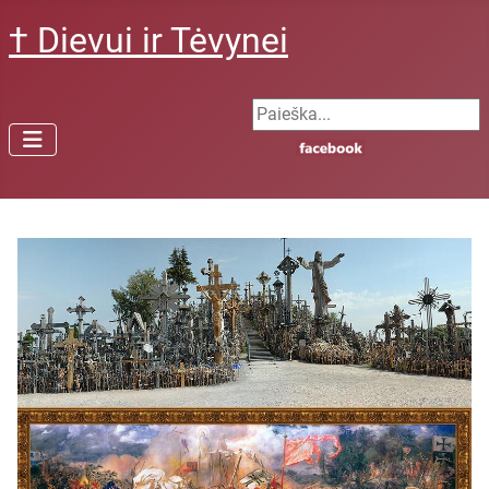
† Dievui ir Tėvynei
Search ...