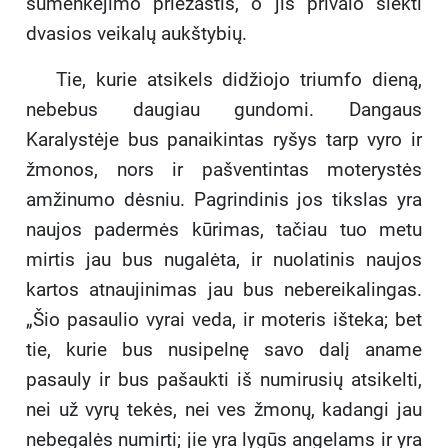
sumenkėjimo priežastis, o jis privalo siekti
dvasios veikalų aukštybių.
Tie, kurie atsikels didžiojo triumfo dieną,
nebebus daugiau gundomi. Dangaus
Karalystėje bus panaikintas ryšys tarp vyro ir
žmonos, nors ir pašventintas moterystės
amžinumo dėsniu. Pagrindinis jos tikslas yra
naujos padermės kūrimas, tačiau tuo metu
mirtis jau bus nugalėta, ir nuolatinis naujos
kartos atnaujinimas jau bus nebereikalingas.
„Šio pasaulio vyrai veda, ir moteris išteka; bet
tie, kurie bus nusipelnę savo dalį aname
pasauly ir bus pašaukti iš numirusių atsikelti,
nei už vyrų tekės, nei ves žmonų, kadangi jau
nebegalės numirti; jie yra lygūs angelams ir yra