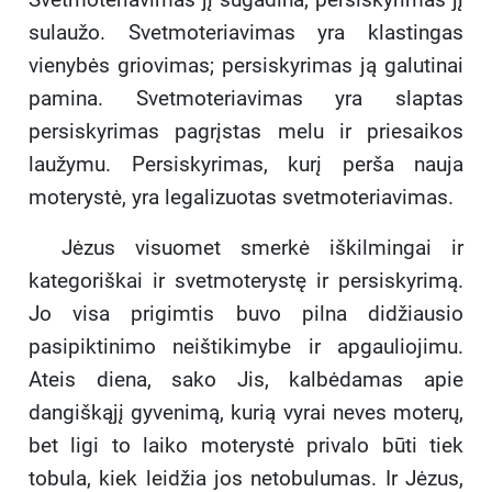
sulaužo. Svetmoteriavimas yra klastingas
vienybės griovimas; persiskyrimas ją galutinai
pamina. Svetmoteriavimas yra slaptas
persiskyrimas pagrįstas melu ir priesaikos
laužymu. Persiskyrimas, kurį perša nauja
moterystė, yra legalizuotas svetmoteriavimas.
Jėzus visuomet smerkė iškilmingai ir
kategoriškai ir svetmoterystę ir persiskyrimą.
Jo visa prigimtis buvo pilna didžiausio
pasipiktinimo neištikimybe ir apgauliojimu.
Ateis diena, sako Jis, kalbėdamas apie
dangiškąjį gyvenimą, kurią vyrai neves moterų,
bet ligi to laiko moterystė privalo būti tiek
tobula, kiek leidžia jos netobulumas. Ir Jėzus,