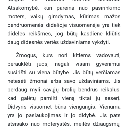
Atsakomybė, kuri pareina nuo pasirinkimo
moters, vaikų gimdymas, kūrimas mažos
bendruomenės didelioje visuomenėje yra tiek
didelės reikšmės, jog būtų kasdienė kliūtis
daug didesnės vertės uždaviniams vykdyti.
Žmogus, kurs nori kitiems vadovauti,
perauklėti juos, negali visam gyvenimui
susirišti su viena būtybe. Jis būtų verčiamas
netesėti žmonai arba savo uždaviniams. Jis
perdaug myli savųjų brolių bendrus reikalus,
kad galėtų pamilti vieną tiktai jų seserį.
Didvyris visuomet būna viengungis. Vienuma
yra jo pasiaukojimas ir jo didybė. Jis pats
atsisako nuo moterystės, meilės džiaugsmų,