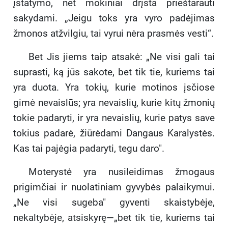
įstatymo, net mokiniai drįsta prieštarauti
sakydami. „Jeigu toks yra vyro padėjimas
žmonos atžvilgiu, tai vyrui nėra prasmės vesti“.
Bet Jis jiems taip atsakė: „Ne visi gali tai
suprasti, ką jūs sakote, bet tik tie, kuriems tai
yra duota. Yra tokių, kurie motinos įsčiose
gimė nevaislūs; yra nevaislių, kurie kitų žmonių
tokie padaryti, ir yra nevaislių, kurie patys save
tokius padarė, žiūrėdami Dangaus Karalystės.
Kas tai pajėgia padaryti, tegu daro".
Moterystė yra nusileidimas žmogaus
prigimčiai ir nuolatiniam gyvybės palaikymui.
„Ne visi sugeba" gyventi skaistybėje,
nekaltybėje, atsiskyrę—„bet tik tie, kuriems tai