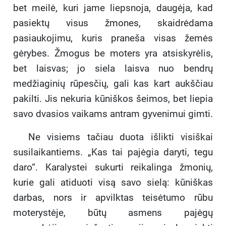
bet meilė, kuri jame liepsnoja, daugėja, kad
pasiektų visus žmones, skaidrėdama
pasiaukojimu, kuris praneša visas žemės
gėrybes. Žmogus be moters yra atsiskyrėlis,
bet laisvas; jo siela laisva nuo bendrų
medžiaginių rūpesčių, gali kas kart aukščiau
pakilti. Jis nekuria kūniškos šeimos, bet liepia
savo dvasios vaikams antram gyvenimui gimti.
Ne visiems tačiau duota išlikti visiškai
susilaikantiems. „Kas tai pajėgia daryti, tegu
daro“. Karalystei sukurti reikalinga žmonių,
kurie gali atiduoti visą savo sielą: kūniškas
darbas, nors ir apvilktas teisėtumo rūbu
moterystėje, būtų asmens pajėgų