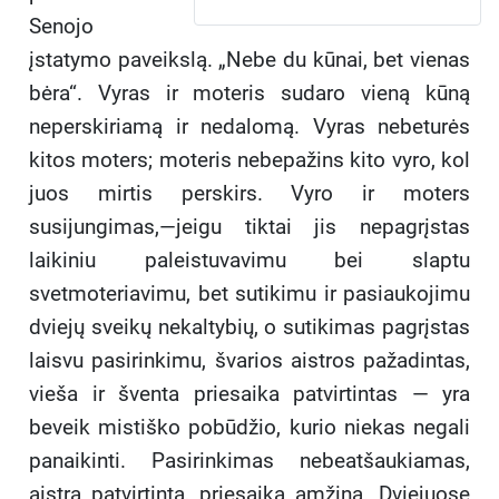
Senojo
įstatymo paveikslą. „Nebe du kūnai, bet vienas
bėra“. Vyras ir moteris sudaro vieną kūną
neperskiriamą ir nedalomą. Vyras nebeturės
kitos moters; moteris nebepažins kito vyro, kol
juos mirtis perskirs. Vyro ir moters
susijungimas,—jeigu tiktai jis nepagrįstas
laikiniu paleistuvavimu bei slaptu
svetmoteriavimu, bet sutikimu ir pasiaukojimu
dviejų sveikų nekaltybių, o sutikimas pagrįstas
laisvu pasirinkimu, švarios aistros pažadintas,
vieša ir šventa priesaika patvirtintas — yra
beveik mistiško pobūdžio, kurio niekas negali
panaikinti. Pasirinkimas nebeatšaukiamas,
aistra patvirtinta, priesaika amžina. Dviejuose