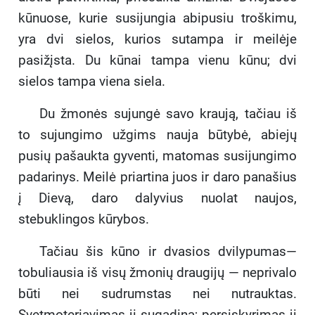
kūnuose, kurie susijungia abipusiu troškimu,
yra dvi sielos, kurios sutampa ir meilėje
pasižįsta. Du kūnai tampa vienu kūnu; dvi
sielos tampa viena siela.
Du žmonės sujungė savo kraują, tačiau iš
to sujungimo užgims nauja būtybė, abiejų
pusių pašaukta gyventi, matomas susijungimo
padarinys. Meilė priartina juos ir daro panašius
į Dievą, daro dalyvius nuolat naujos,
stebuklingos kūrybos.
Tačiau šis kūno ir dvasios dvilypumas—
tobuliausia iš visų žmonių draugijų — neprivalo
būti nei sudrumstas nei nutrauktas.
Svetmoteriavimas jį sugadina; persiskyrimas jį