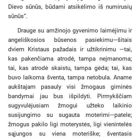
Dievo sūnūs, būdami atsikėlimo iš numirusių
sūnūs“.
Drauge su amžinojo gyvenimo laimėjimu ir
angeliškosios būsenos pasiekimu—šitais
dviem Kristaus pažadais ir užtikrinimu —tai,
kas pakenčiama atrodė, tampa neįmanoma;
tai, kas atrodė skaistu, tampa gėda; tai, kas
buvo laikoma šventa, tampa netobula. Aname
aukštajam pasauly visi žmogaus giminės
bandymai jau bus išpildyti. Pirmykščiam
sugyvulėjusiam žmogui užteko laikinio
susijungimo su sugauta moterimi—patele;
žmogus pakilo ligi moterystės, ligi vienintelės
sąjungos su viena moteriške; šventasis