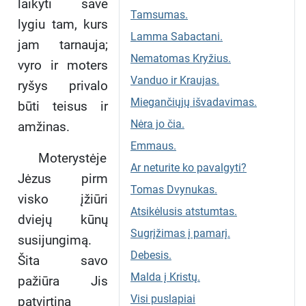
laikyti save
Tamsumas.
lygiu tam, kurs
Lamma Sabactani.
jam tarnauja;
Nematomas Kryžius.
vyro ir moters
Vanduo ir Kraujas.
ryšys privalo
Miegančiųjų išvadavimas.
būti teisus ir
Nėra jo čia.
amžinas.
Emmaus.
Moterystėje
Ar neturite ko pavalgyti?
Jėzus pirm
Tomas Dvynukas.
visko įžiūri
Atsikėlusis atstumtas.
dviejų kūnų
Sugrįžimas į pamarį.
susijungimą.
Debesis.
Šita savo
Malda į Kristų.
pažiūra Jis
Visi puslapiai
patvirtina