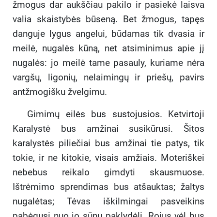
žmogus dar aukščiau pakilo ir pasiekė laisva
valia skaistybės būseną. Bet žmogus, tapęs
danguje lygus angelui, būdamas tik dvasia ir
meilė, nugalės kūną, net atsiminimus apie jį
nugalės: jo meilė tame pasauly, kuriame nėra
vargšų, ligonių, nelaimingų ir priešų, pavirs
antžmogišku žvelgimu.
Gimimų eilės bus sustojusios. Ketvirtoji
Karalystė bus amžinai susikūrusi. Šitos
karalystės piliečiai bus amžinai tie patys, tik
tokie, ir ne kitokie, visais amžiais. Moteriškei
nebebus reikalo gimdyti skausmuose.
Ištrėmimo sprendimas bus atšauktas; žaltys
nugalėtas; Tėvas iškilmingai pasveikins
pabėgusį nuo jo sūnų paklydėlį. Rojus vėl bus