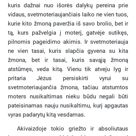
kuris dažnai nuo išorės dalykų pereina prie
vidaus, svetmoteriaujančiais laiko ne vien tuos,
kurie kito žmoną paveržia iš savo brolio, bet ir
tą, kurs pažvelgia į moterį, gatvėje sutikęs,
pilnomis pageidimo akimis. Ir svetmoteriauja
ne vien tasai, kuris slapčia gyvena su kita
žmona, bet ir tasai, kuris savąją žmoną
atstūmęs, veda kitą. Vienu tik atveju lyg ir
pritaria Jėzus persiskirti vyrui su
svetmoteriaujančia žmona, tačiau atstumtos
moters nusikaltimas nieku būdu negali būti
pateisinamas nauju nusikaltimu, kurį apgautas
vyras padarytų kitą vesdamas.
Akivaizdoje tokio griežto ir absoliutaus