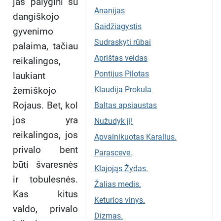
jas palygini su
Ananijas
dangiškojo
Gaidžiagystis
gyvenimo
Sudraskyti rūbai
palaima, tačiau
Aprištas veidas
reikalingos,
Pontijus Pilotas
laukiant
žemiškojo
Klaudija Prokula
Rojaus. Bet, kol
Baltas apsiaustas
jos yra
Nužudyk jį!
reikalingos, jos
Apvainikuotas Karalius.
privalo bent
Parasceve.
būti švaresnės
Klajojąs Žydas.
ir tobulesnės.
Žalias medis.
Kas kitus
Keturios vinys.
valdo, privalo
Dizmas.