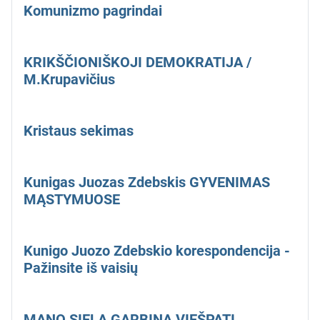
Komunizmo pagrindai
KRIKŠČIONIŠKOJI DEMOKRATIJA /
M.Krupavičius
Kristaus sekimas
Kunigas Juozas Zdebskis GYVENIMAS
MĄSTYMUOSE
Kunigo Juozo Zdebskio korespondencija -
Pažinsite iš vaisių
MANO SIELA GARBINA VIEŠPATĮ