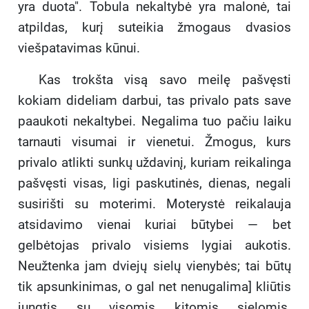
yra duota". Tobula nekaltybė yra malonė, tai
atpildas, kurį suteikia žmogaus dvasios
viešpatavimas kūnui.
Kas trokšta visą savo meilę pašvęsti
kokiam dideliam darbui, tas privalo pats save
paaukoti nekaltybei. Negalima tuo pačiu laiku
tarnauti visumai ir vienetui. Žmogus, kurs
privalo atlikti sunkų uždavinį, kuriam reikalinga
pašvęsti visas, ligi paskutinės, dienas, negali
susirišti su moterimi. Moterystė reikalauja
atsidavimo vienai kuriai būtybei — bet
gelbėtojas privalo visiems lygiai aukotis.
Neužtenka jam dviejų sielų vienybės; tai būtų
tik apsunkinimas, o gal net nenugalima] kliūtis
jungtis su visomis kitomis sielomis.