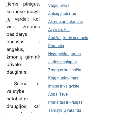
jiems pinigus,
Vagių urvas
kuriuose įrašyti
Žalčių padermė
jų vardai; kol
Akmuo ant akmens
visi žmonės
Avys ir ožiai
pasidarys
Žodžiai, kurie nepraeis
panašūs į
Parousia
angelus,
Nepageidaujamas
žmonių giminė
Judos paslaptis
privalo
Žmogus su ąsočiu
daugintis.
Kojų nuplovimas
Šeima ir
Imkite ir valgykite
valstybė
Abba, Tėve
netobulos
Prakaitas ir kraujas
draugijos, kai
Tamsybių valanda