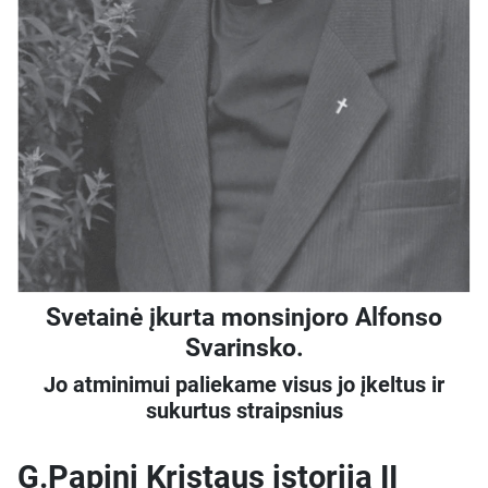
Svetainė įkurta monsinjoro Alfonso
Svarinsko.
Jo atminimui paliekame visus jo įkeltus ir
sukurtus straipsnius
G.Papini Kristaus istorija II