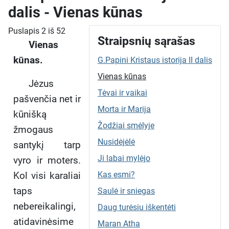
dalis - Vienas kūnas
Puslapis 2 iš 52
Straipsnių sąrašas
Vienas
kūnas.
G.Papini Kristaus istorija II dalis
Vienas kūnas
Jėzus
Tėvai ir vaikai
pašvenčia net ir
Morta ir Marija
kūnišką
Žodžiai smėlyje
žmogaus
Nusidėjėlė
santykį tarp
Ji labai mylėjo
vyro ir moters.
Kol visi karaliai
Kas esmi?
taps
Saulė ir sniegas
nebereikalingi,
Daug turėsiu iškentėti
atidavinėsime
Maran Atha