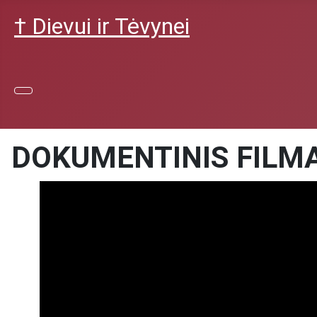
† Dievui ir Tėvynei
DOKUMENTINIS FILMA