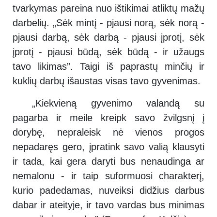
tvarkymas pareina nuo ištikimai atliktų mažų
darbelių. „Sėk mintį - pjausi norą, sėk norą -
pjausi darbą, sėk darbą - pjausi įprotį, sėk
įprotį - pjausi būdą, sėk būdą - ir užaugs
tavo likimas”. Taigi iš paprastų minčių ir
kuklių darbų išaustas visas tavo gyvenimas.
„Kiekvieną gyvenimo valandą su
pagarba ir meile kreipk savo žvilgsnį į
dorybę, nepraleisk nė vienos progos
nepadaręs gero, įpratink savo valią klausyti
ir tada, kai gera daryti bus nenaudinga ar
nemalonu - ir taip suformuosi charakterį,
kurio padedamas, nuveiksi didžius darbus
dabar ir ateityje, ir tavo vardas bus minimas