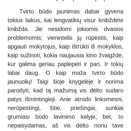
Tvirto būdo jaunimas dabar gyvena
tokius laikus, kai lengvatikių visur knibždėte
knibžda. Jie nesidomi jokiomis dvasios
problemomis; vienintelis jų rūpestis, kaip
apgauti mokytojus, kaip ištrūkti iš mokyklos,
kaip sužinoti, kokia naujausia kino žvaigždė,
kur galima geriau paplepėti ir pan. Ir tokių
labai daug. O kaip maža tvirto būdo
jaunuolių! Taigi šioje knygelėje ir norima
parodyti, kad tą mažumą vis dėlto sudaro
patys išmintingieji. Anie atrodo linksmesni,
nerūpestingi, šitie, priešingai, sunkiai
grumiasi būdo lavinimo kelyje, bet, to
nepaisydamas, aš vis dėlto noriu tave