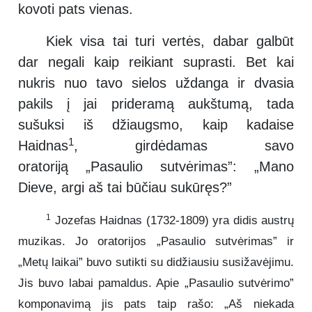
kovoti pats vienas.
Kiek visa tai turi vertės, dabar galbūt
dar negali kaip reikiant suprasti. Bet kai
nukris nuo tavo sielos uždanga ir dvasia
pakils į jai prideramą aukštumą, tada
sušuksi iš džiaugsmo, kaip kadaise
1
Haidnas
, girdėdamas savo
oratoriją „Pasaulio sutvėrimas”: „Mano
Dieve, argi aš tai būčiau sukūręs?”
1
Jozefas Haidnas (1732-1809) yra didis austrų
muzikas. Jo oratorijos „Pasaulio sutvėrimas” ir
„Metų laikai” buvo sutikti su didžiausiu susižavėjimu.
Jis buvo labai pamaldus. Apie „Pasaulio sutvėrimo”
komponavimą jis pats taip rašo: „Aš niekada