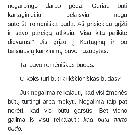
negarbingo darbo gėda! Geriau būti
kartaginiečių belaisviu negu
suteršti romėnišką būdą. Aš prisiekiau grįžti
ir savo pareigą atliksiu. Visa kita palikite
dievams!” Jis grįžo į Kartaginą ir po
baisiausių kankinimų buvo nužudytas.
Tai buvo romėniškas būdas.
O koks turi būti krikščioniškas būdas?
Juk negalima reikalauti, kad visi žmonės
būtų turtingi arba mokyti. Negalima taip pat
norėti, kad visi būtų garsūs. Bet vieno
galima iš visų reikalauti:
kad
būtų tvirto
būdo
.