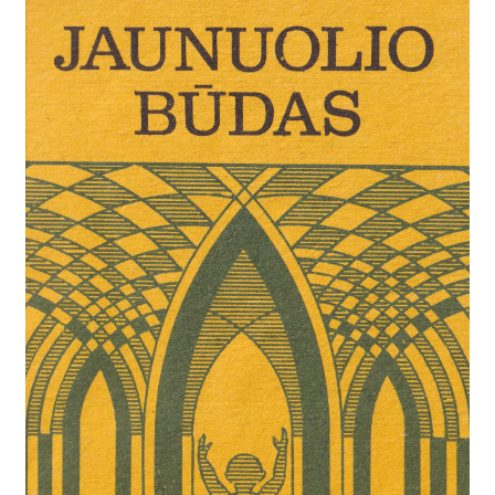
charakterio (būdo) ugdymo svarba.
T. Totas teigia, kad tvirtas būdas yra
ne prigimtinė duotybė, o sunkaus,
nuoseklaus ir sąmoningo darbo
rezultatas. Autorius pabrėžia, kad nei
turtai, nei mokslas, nei socialinė
padėtis negali atstoti tvirtos
asmenybės, kuri remiasi kilniais
principais ir geba jų laikytis net ir
sudėtingiausiose situacijose.
Knygoje išskiriami keli esminiai
charakterio ugdymo etapai:
Principų turėjimas
. Pirmiausia
jaunuolis turi susiformuoti aiškius ir
teisingus gyvenimo principus,
pagrįstus krikščioniškomis
vertybėmis. Tai lyg pamatas, ant
kurio statomas visas asmenybės