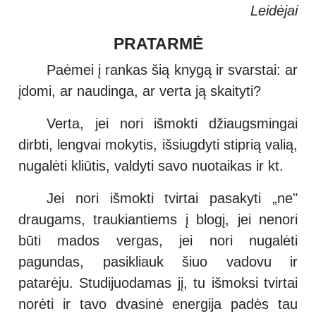
Leidėjai
PRATARMĖ
Paėmei į rankas šią knygą ir svarstai: ar
įdomi, ar naudinga, ar verta ją skaityti?
Verta, jei nori išmokti džiaugsmingai
dirbti, lengvai mokytis, išsiugdyti stiprią valią,
nugalėti kliūtis, valdyti savo nuotaikas ir kt.
Jei nori išmokti tvirtai pasakyti „ne"
draugams, traukiantiems į blogį, jei nenori
būti mados vergas, jei nori nugalėti
pagundas, pasikliauk šiuo vadovu ir
patarėju. Studijuodamas jį, tu išmoksi tvirtai
norėti ir tavo dvasinė energija padės tau