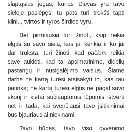
slaptąsias jėgas, kurias Dievas yra tavo
sieloje paslėpęs; tu pats turi trokšti tapti
kilniu, tvirtos ir tyros širdies vyru.
Bet pirmiausia turi žinoti, kaip reikia
elgtis su savo siela, kas jai kenkia ir ko jai
dar trūksta; turi žinoti, kad
pačiam
reikia
save auklėti, kad tai apsimarinimo, didelių
pastangų ir nusigalėjimo vaisius. Šiame
darbe ne kartą turėsi atsisakyti to, kas tau
patinka; ne kartą turėsi elgtis ne pagal savo
skonį ir kietai sučiauptomis lūpomis ištverti
net ir tada, kai švenčiausi tavo įsitikinimai
bus bjauriausiai niekinami.
Tavo būdas, tavo viso gyvenimo