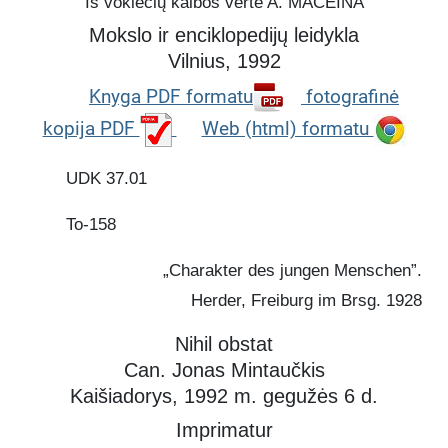
Iš vokiečių kalbos vertė A. MACEINA
sūnau“, „mano drauge“), sukuriant
Mokslo ir enciklopedijų leidykla
nuoširdaus ir asmeniško pokalbio
Vilnius, 1992
atmosferą. Tekstas gausiai
iliustruotas gyvenimiškais
Knyga PDF formatu
fotografinė
pavyzdžiais, istorinėmis alegorijomis
kopija PDF
Web (html) formatu
(pvz., romėno Regulo istorija),
vaizdingomis metaforomis
UDK 37.01
(jaunuolis lyginamas su pilies
bokštu, o nepastovus žmogus – su
To-158
vėjarodžiu) ir įkvepiančiomis
citatomis.
„Charakter des jungen Menschen”.
Kiekvienas skyrius skirtas konkrečiai
temai, pavyzdžiui:
Herder, Freiburg im Brsg. 1928
Pareigos svarba („Pareiga“)
Nihil obstat
Kova su tinginyste („Bitė ir vabalas“)
Can. Jonas Mintaučkis
Tiesos sakymo būtinybė („Sakyk
Kaišiadorys, 1992 m. gegužės 6 d.
tiktai tiesą!“)
Pinigų ir laiko vertė („Kiek kainuoja
Imprimatur
laikas?“)