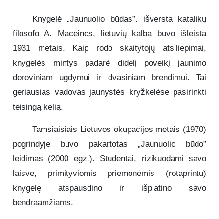
Knygelė „Jaunuolio būdas”, išversta katalikų
filosofo A. Maceinos, lietuvių kalba buvo išleista
1931 metais. Kaip rodo skaitytojų atsiliepimai,
knygelės mintys padarė didelį poveikį jaunimo
doroviniam ugdymui ir dvasiniam brendimui. Tai
geriausias vadovas jaunystės kryžkelėse pasirinkti
teisingą kelią.
Tamsiaisiais Lietuvos okupacijos metais (1970)
pogrindyje buvo pakartotas „Jaunuolio būdo”
leidimas (2000 egz.). Studentai, rizikuodami savo
laisve, primityviomis priemonėmis (rotaprintu)
knygelę atspausdino ir išplatino savo
bendraamžiams.