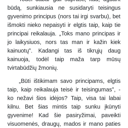
būdą, sunkiausia ne susidaryti teisingus
gyvenimo principus (nors tai irgi svarbu), bet
išmokti nieko nepaisyti ir elgtis taip, kaip tie
principai reikalauja. „Toks mano principas ir
jo laikysiuos, nors tas man ir kažin kiek
kainuotų”. Kadangi tas iš tikrųjų daug
kainuoja, todėl taip maža tarp mūsų
tvirtabūdžių žmonių.
„Būti ištikimam savo principams, elgtis
taip, kaip reikalauja teisė ir teisingumas”, -
ko nežavi šios idėjos? Taip, visa tai labai
kilnu. Bet šias mintis taip sunku įkūnyti
gyvenime! Kad šie pasiryžimai, paveikti
visuomenės, draugų, mados ir mano paties