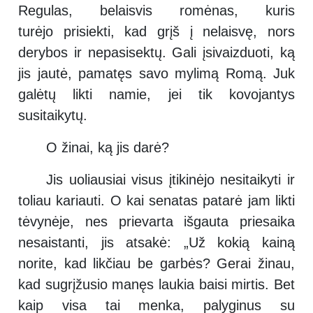
Regulas, belaisvis romėnas, kuris
turėjo prisiekti, kad grįš į nelaisvę, nors
derybos ir nepasisektų. Gali įsivaizduoti, ką
jis jautė, pamatęs savo mylimą Romą. Juk
galėtų likti namie, jei tik kovojantys
susitaikytų.
O žinai, ką jis darė?
Jis uoliausiai visus įtikinėjo nesitaikyti ir
toliau kariauti. O kai senatas patarė jam likti
tėvynėje, nes prievarta išgauta priesaika
nesaistanti, jis atsakė: „Už kokią kainą
norite, kad likčiau be garbės? Gerai žinau,
kad sugrįžusio manęs laukia baisi mirtis. Bet
kaip visa tai menka, palyginus su