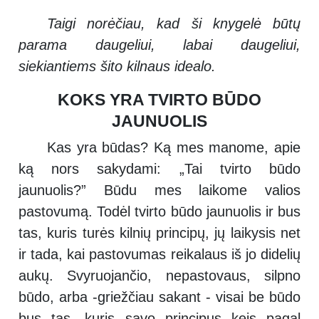
Taigi norėčiau, kad ši knygelė būtų
parama daugeliui, labai daugeliui,
siekiantiems šito kilnaus idealo.
KOKS YRA TVIRTO BŪDO
JAUNUOLIS
Kas yra būdas? Ką mes manome, apie
ką nors sakydami: „Tai tvirto būdo
jaunuolis?” Būdu mes laikome valios
pastovumą. Todėl tvirto būdo jaunuolis ir bus
tas, kuris turės kilnių principų, jų laikysis net
ir tada, kai pastovumas reikalaus iš jo didelių
aukų. Svyruojančio, nepastovaus, silpno
būdo, arba -griežčiau sakant - visai be būdo
bus tas, kuris savo principus keis pagal