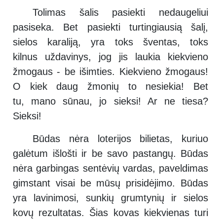
Tolimas šalis pasiekti nedaugeliui
pasiseka. Bet pasiekti turtingiausią šalį,
sielos karaliją, yra toks šventas, toks
kilnus uždavinys, jog jis laukia kiekvieno
žmogaus - be išimties. Kiekvieno žmogaus!
O kiek daug žmonių to nesiekia! Bet
tu, mano sūnau, jo sieksi! Ar ne tiesa?
Sieksi!
Būdas nėra loterijos bilietas, kuriuo
galėtum išlošti ir be savo pastangų. Būdas
nėra garbingas sentėvių vardas, paveldimas
gimstant visai be mūsų prisidėjimo. Būdas
yra lavinimosi, sunkių grumtynių ir sielos
kovų rezultatas. Šias kovas kiekvienas turi