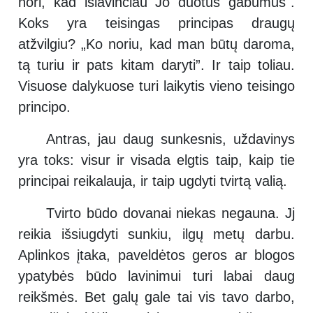
nori, kad išlavinčiau Jo duotus gabumus".
Koks yra teisingas principas draugų
atžvilgiu? „Ko noriu, kad man būtų daroma,
tą turiu ir pats kitam daryti”. Ir taip toliau.
Visuose dalykuose turi laikytis vieno teisingo
principo.
Antras, jau daug sunkesnis, uždavinys
yra toks: visur ir visada elgtis taip, kaip tie
principai reikalauja, ir taip ugdyti tvirtą valią.
Tvirto būdo dovanai niekas negauna. Jj
reikia išsiugdyti sunkiu, ilgų metų darbu.
Aplinkos įtaka, paveldėtos geros ar blogos
ypatybės būdo lavinimui turi labai daug
reikšmės. Bet galų gale tai vis tavo darbo,