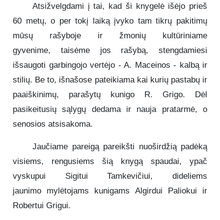
Atsižvelgdami į tai, kad ši knygelė išėjo prieš
60 metų, o per tokį laiką įvyko tam tikrų pakitimų
mūsų rašyboje ir žmonių kultūriniame
gyvenime, taisėme jos rašybą, stengdamiesi
išsaugoti garbingojo vertėjo - A. Maceinos - kalbą ir
stilių. Be to, išnašose pateikiama kai kurių pastabų ir
paaiškinimų, parašytų kunigo R. Grigo. Dėl
pasikeitusių sąlygų dedama ir nauja pratarmė, o
senosios atsisakoma.
Jaučiame pareigą pareikšti nuoširdžią padėką
visiems, rengusiems šią knygą spaudai, ypač
vyskupui Sigitui Tamkevičiui, dideliems
jaunimo mylėtojams kunigams Algirdui Paliokui ir
Robertui Grigui.