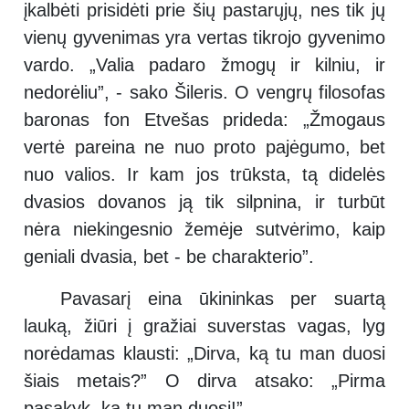
įkalbėti prisidėti prie šių pastarųjų, nes tik jų
vienų gyvenimas yra vertas tikrojo gyvenimo
vardo. „Valia padaro žmogų ir kilniu, ir
nedorėliu”, - sako Šileris. O vengrų filosofas
baronas fon Etvešas prideda: „Žmogaus
vertė pareina ne nuo proto pajėgumo, bet
nuo valios. Ir kam jos trūksta, tą didelės
dvasios dovanos ją tik silpnina, ir turbūt
nėra niekingesnio žemėje sutvėrimo, kaip
geniali dvasia, bet - be charakterio”.
Pavasarį eina ūkininkas per suartą
lauką, žiūri į gražiai suverstas vagas, lyg
norėdamas klausti: „Dirva, ką tu man duosi
šiais metais?” O dirva atsako: „Pirma
pasakyk, ką tu man duosi!”