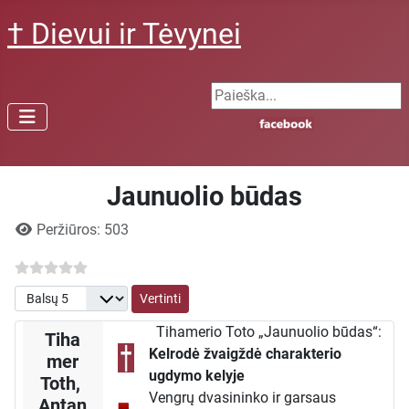
† Dievui ir Tėvynei
Search ...
Jaunuolio būdas
Išsami informacija
Peržiūros: 503
Prašome įvertinti
Tihamerio Toto „Jaunuolio būdas“:
Tiha
Kelrodė žvaigždė charakterio
mer
ugdymo kelyje
Toth,
Vengrų dvasininko ir garsaus
Antan