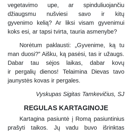
vegetavimo upe, ar spinduliuojančiu
džiaugsmu nušviesi savo ir kitų
gyvenimo kelią? Ar liksi visam gyvenimui
koks esi, ar tapsi tvirta, tauria asmenybe?
Norėtum paklausti: „Gyvenime, ką tu
man duosi?” Aišku, ką pasėsi, tas ir užaugs.
Dabar tau sėjos laikas, dabar kovų
ir pergalių dienos! Telaimina Dievas tavo
jaunystės kovas ir pergales.
Vyskupas Sigitas Tamkevičius, SJ
REGULAS KARTAGINOJE
Kartagina pasiuntė į Romą pasiuntinius
prašyti taikos. Jų vadu buvo išrinktas