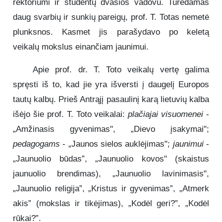
rektoriumi ir studentų dvasios vadovu. Turėdamas
daug svarbių ir sunkių pareigų, prof. T. Totas nemetė
plunksnos. Kasmet jis parašydavo po keletą
veikalų mokslus einančiam jaunimui.
Apie prof. dr. T. Toto veikalų vertę galima
spręsti iš to, kad jie yra išversti į daugelį Europos
tautų kalbų. Prieš Antrąjį pasaulinį karą lietuvių kalba
išėjo šie prof. T. Toto veikalai:
plačiajai visuomenei
-
„Amžinasis gyvenimas", „Dievo įsakymai";
pedagogams
- „Jaunos sielos auklėjimas";
jaunimui
-
„Jaunuolio būdas”, „Jaunuolio kovos" (skaistus
jaunuolio brendimas), „Jaunuolio lavinimasis",
„Jaunuolio religija”, „Kristus ir gyvenimas”, „Atmerk
akis” (mokslas ir tikėjimas), „Kodėl geri?”, „Kodėl
rūkai?”.