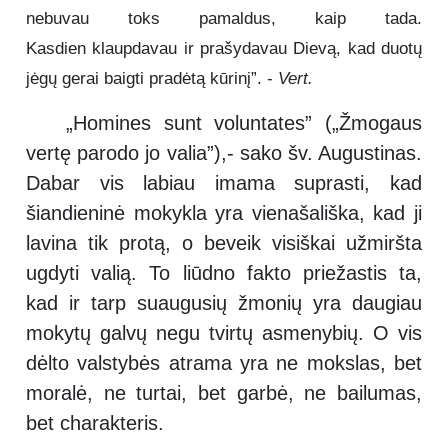
nebuvau toks pamaldus, kaip tada.
Kasdien klaupdavau ir prašydavau Dievą, kad duotų
jėgų gerai baigti pradėtą kūrinį”. -
Vert.
„Homines sunt voluntates” („Žmogaus
vertę parodo jo valia”),- sako šv. Augustinas.
Dabar vis labiau imama suprasti, kad
šiandieninė mokykla yra vienašališka, kad ji
lavina tik protą, o beveik visiškai užmiršta
ugdyti valią. To liūdno fakto priežastis ta,
kad ir tarp suaugusių žmonių yra daugiau
mokytų galvų negu tvirtų asmenybių. O vis
dėlto valstybės atrama yra ne mokslas, bet
moralė, ne turtai, bet garbė, ne bailumas,
bet charakteris.