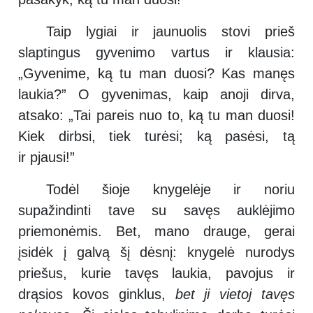
Taip lygiai ir jaunuolis stovi prieš
slaptingus gyvenimo vartus ir klausia:
„Gyvenime, ką tu man duosi? Kas manęs
laukia?” O gyvenimas, kaip anoji dirva,
atsako: „Tai pareis nuo to, ką tu man duosi!
Kiek dirbsi, tiek turėsi; ką pasėsi, tą
ir pjausi!”
Todėl šioje knygelėje ir noriu
supažindinti tave su savęs auklėjimo
priemonėmis. Bet, mano drauge, gerai
įsidėk į galvą šį dėsnį: knygelė nurodys
priešus, kurie tavęs laukia, pavojus ir
drąsios kovos ginklus,
bet ji vietoj tavęs