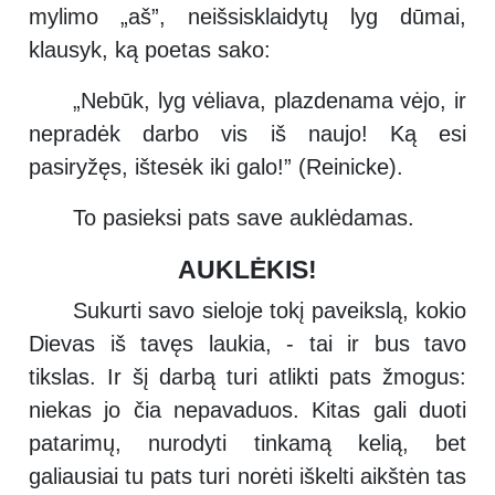
mylimo „aš”, neišsisklaidytų lyg dūmai,
klausyk, ką poetas sako:
„Nebūk, lyg vėliava, plazdenama vėjo, ir
nepradėk darbo vis iš naujo! Ką esi
pasiryžęs, ištesėk iki galo!” (Reinicke).
To pasieksi pats save auklėdamas.
AUKLĖKIS!
Sukurti savo sieloje tokį paveikslą, kokio
Dievas iš tavęs laukia, - tai ir bus tavo
tikslas. Ir šį darbą turi atlikti pats žmogus:
niekas jo čia nepavaduos. Kitas gali duoti
patarimų, nurodyti tinkamą kelią, bet
galiausiai tu pats turi norėti iškelti aikštėn tas