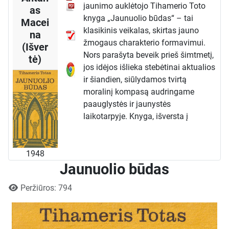
jaunimo auklėtojo Tihamerio Toto
as
knyga „Jaunuolio būdas“ – tai
Macei
klasikinis veikalas, skirtas jauno
na
žmogaus charakterio formavimui.
(Išver
Nors parašyta beveik prieš šimtmetį,
tė)
jos idėjos išlieka stebėtinai aktualios
ir šiandien, siūlydamos tvirtą
moralinį kompasą audringame
paauglystės ir jaunystės
laikotarpyje. Knyga, išversta į
daugelį kalbų, tarp jų ir į lietuvių
(pirmą kartą 1931 m., vertė Antanas
Maceina), tapo dvasiniu vadovu
1948
Jaunuolio būdas
ištisoms kartoms, ieškančioms
atsakymų į amžinus klausimus apie
Išsami informacija
Peržiūros: 794
gyvenimo prasmę, vertybes ir
asmenybės tvirtumą.
Knygos esmė: Būdo svarba
Pagrindinė knygos ašis –