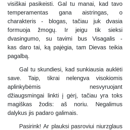
visiškai pasikeisti. Gal tu manai, kad tavo
temperamentas gana aistringas, o
charakteris - blogas, tačiau juk dvasia
formuoja žmogų. Ir jeigu tik sieksi
dvasingumo, su tavimi bus Visagalis -
kas daro tai, ką pajėgia, tam Dievas teikia
pagalbą.
Gal tu skundiesi, kad sunkiausia auklėti
save. Taip, tikrai nelengva visokiomis
aplinkybėmis nesvyruojant
džiaugsmingai linkti į gėrį, tačiau yra toks
magiškas žodis: aš noriu. Negalimus
dalykus jis padaro galimais.
Pasirink! Ar plauksi pasroviui niurzglaus