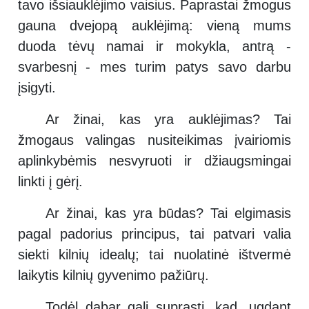
tavo išsiauklėjimo vaisius. Paprastai žmogus
gauna dvejopą auklėjimą: vieną mums
duoda tėvų namai ir mokykla, antrą -
svarbesnį - mes turim patys savo darbu
įsigyti.
Ar žinai, kas yra auklėjimas? Tai
žmogaus valingas nusiteikimas įvairiomis
aplinkybėmis nesvyruoti ir džiaugsmingai
linkti į gėrį.
Ar žinai, kas yra būdas? Tai elgimasis
pagal padorius principus, tai patvari valia
siekti kilnių idealų; tai nuolatinė ištvermė
laikytis kilnių gyvenimo pažiūrų.
Todėl dabar gali suprasti, kad, ugdant