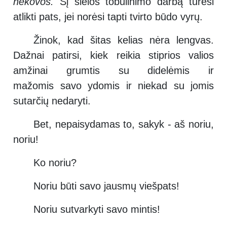
nekovos
.
Šį sielos tobulinimo darbą turėsi
atlikti pats, jei norėsi tapti tvirto būdo vyrų.
Žinok, kad šitas kelias nėra lengvas.
Dažnai patirsi, kiek reikia stiprios valios
amžinai grumtis su didelėmis ir
mažomis savo ydomis ir niekad su jomis
sutarčių nedaryti.
Bet, nepaisydamas to, sakyk - aš noriu,
noriu!
Ko noriu?
Noriu būti savo jausmų viešpats!
Noriu sutvarkyti savo mintis!