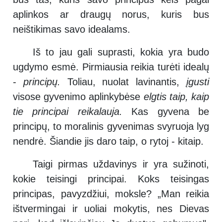
aplinkos ar draugų norus, kuris bus
neištikimas savo idealams.
Iš to jau gali suprasti, kokia yra budo
ugdymo esmė. Pirmiausia reikia turėti idealų
-
principų.
Toliau, nuolat lavinantis,
įgusti
visose gyvenimo aplinkybėse
elgtis taip, kaip
tie principai reikalauja
.
Kas gyvena be
principų, to moralinis gyvenimas svyruoja lyg
nendrė. Šiandie jis daro taip, o rytoj - kitaip.
Taigi pirmas uždavinys ir yra sužinoti,
kokie teisingi principai. Koks teisingas
principas, pavyzdžiui, moksle? „Man reikia
ištvermingai ir uoliai mokytis, nes Dievas