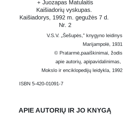
+ Juozapas Matulaitis
Gebėjimas pasakyti „ne“ („Ar gali
Kaišiadorių vyskupas.
pasakyti: „Ne!““)
Kaišiadorys, 1992 m. gegužės 7 d.
Tokia struktūra leidžia skaitytojui
Nr. 2
nuosekliai gilintis į skirtingus
charakterio aspektus ir pritaikyti
V.S.V. „Šešupės,” knygyno leidinys
patarimus savo gyvenime.
Marijampolė, 1931
Apibendrinimas
© Pratarmė,paaiškinimai, žodis
Tihamerio Toto „Jaunuolio būdas“ –
tai ne tik religinio, bet ir
apie autorių, apipavidalinimas,
bendražmogiško auklėjimo
Mokslo ir enciklopedijų leidykla, 1992
manifestas. Tai knyga, kuri įkvepia
siekti daugiau nei vien materialinės
ISBN 5-420-01091-7
gerovės ar paviršutiniškų
malonumų. Ji moko, kad tikroji
laimė slypi gebėjime valdyti save,
APIE AUTORIŲ IR JO KNYGĄ
sąžiningai atlikti savo pareigas ir
tapti tvirta, patikima bei kilnia
asmenybe.