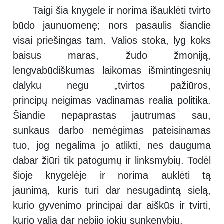
Taigi šia knygele ir norima išauklėti tvirto
būdo jaunuomenę; nors pasaulis šiandie
visai priešingas tam. Valios stoka, lyg koks
baisus maras, žudo žmoniją,
lengvabūdiškumas laikomas išmintingesnių
dalyku negu „tvirtos pažiūros,
principų neigimas vadinamas realia politika.
Šiandie nepaprastas jautrumas sau,
sunkaus darbo nemėgimas pateisinamas
tuo, jog negalima jo atlikti, nes dauguma
dabar žiūri tik patogumų ir linksmybių. Todėl
šioje knygelėje ir norima auklėti tą
jaunimą, kuris turi dar nesugadintą sielą,
kurio gyvenimo principai dar aiškūs ir tvirti,
kurio valia dar nebijo jokių sunkenybių.