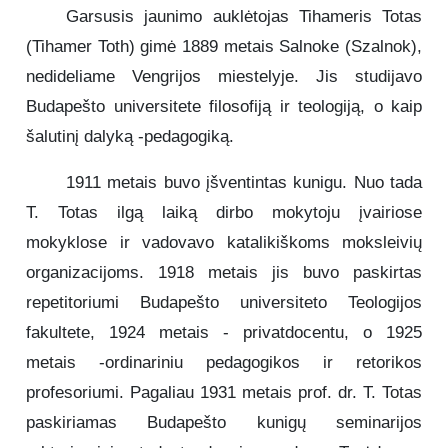
Šis veikalas yra neįkainojama
Garsusis jaunimo auklėtojas Tihameris Totas
dovana kiekvienam jaunuoliui,
(Tihamer Toth) gimė 1889 metais Salnoke (Szalnok),
stovinčiam gyvenimo kryžkelėje, ir
puikus priminimas suaugusiems
nedideliame Vengrijos miestelyje. Jis studijavo
apie amžinąsias vertybes, kurios
Budapešto universitete filosofiją ir teologiją, o kaip
formuoja ne tik individą, bet ir visą
šalutinį dalyką -pedagogiką.
visuomenę. Tai knyga, kurią verta ne
tik perskaityti, bet ir nuolat turėti
1911 metais buvo įšventintas kunigu. Nuo tada
šalia kaip patikimą dvasios vadovą.
T. Totas ilgą laiką dirbo mokytoju įvairiose
mokyklose ir vadovavo katalikiškoms moksleivių
organizacijoms. 1918 metais jis buvo paskirtas
repetitoriumi Budapešto universiteto Teologijos
fakultete, 1924 metais - privatdocentu, o 1925
metais -ordinariniu pedagogikos ir retorikos
profesoriumi. Pagaliau 1931 metais prof. dr. T. Totas
paskiriamas Budapešto kunigų seminarijos