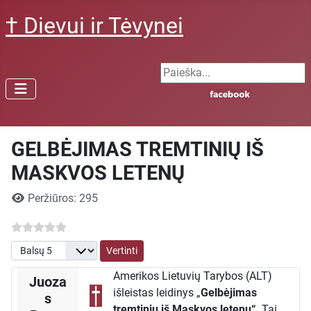
† Dievui ir Tėvynei
Search ...
GELBĖJIMAS TREMTINIŲ IŠ
MASKVOS LETENŲ
Išsami informacija
Peržiūros: 295
Prašome įvertinti
Amerikos Lietuvių Tarybos (ALT)
Juoza
išleistas leidinys „
Gelbėjimas
s
tremtinių iš Maskvos letenų“
. Tai