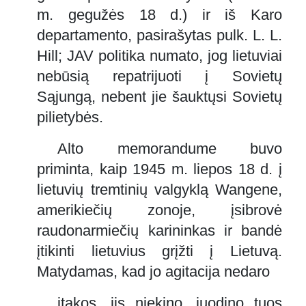
m. gegužės 18 d.) ir iš Karo
departamento, pasirašytas pulk. L. L.
Hill; JAV politika numato, jog lietuviai
nebūsią repatrijuoti į Sovietų
Sąjungą, nebent jie šauktųsi Sovietų
pilietybės.
Alto memorandume buvo
priminta, kaip 1945 m. liepos 18 d. į
lietuvių tremtinių valgyklą Wangene,
amerikiečių zonoje, įsibrovė
raudonarmiečių karininkas ir bandė
įtikinti lietuvius grįžti į Lietuvą.
Matydamas, kad jo agitacija nedaro
įtakos, jis niekino, juodino tuos