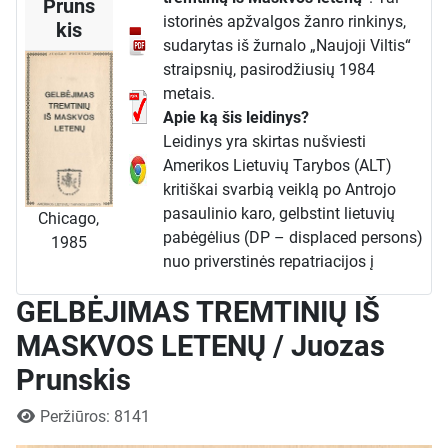
Pruns
istorinės apžvalgos žanro rinkinys,
kis
sudarytas iš žurnalo „Naujoji Viltis“
straipsnių, pasirodžiusių 1984
metais.
Apie ką šis leidinys?
Leidinys yra skirtas nušviesti
Amerikos Lietuvių Tarybos (ALT)
kritiškai svarbią veiklą po Antrojo
pasaulinio karo, gelbstint lietuvių
Chicago,
pabėgėlius (DP – displaced persons)
1985
nuo priverstinės repatriacijos į
Sovietų Sąjungos okupuotą Lietuvą.
GELBĖJIMAS TREMTINIŲ IŠ
Pagrindinis dėmesys sutelkiamas į
ALT politines ir diplomatines
MASKVOS LETENŲ / Juozas
pastangas paveikti JAV vyriausybę
Prunskis
bei karinę vadovybę Europoje, kad
būtų sustabdytas sovietų agentų
Išsami informacija
Peržiūros: 8141
vykdomas teroras ir agitacija Vakarų