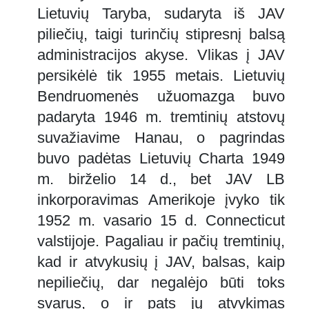
Lietuvių Taryba, sudaryta iš JAV
piliečių, taigi turinčių stipresnį balsą
administracijos akyse. Vlikas į JAV
persikėlė tik 1955 metais. Lietuvių
Bendruomenės užuomazga buvo
padaryta 1946 m. tremtinių atstovų
suvažiavime Hanau, o pagrindas
buvo padėtas Lietuvių Charta 1949
m. birželio 14 d., bet JAV LB
inkorporavimas Amerikoje įvyko tik
1952 m. vasario 15 d. Connecticut
valstijoje. Pagaliau ir pačių tremtinių,
kad ir atvykusių į JAV, balsas, kaip
nepiliečių, dar negalėjo būti toks
svarus, o ir pats jų atvykimas