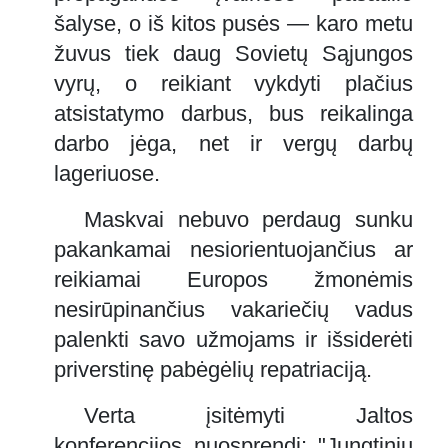
šalyse, o iš kitos pusės — karo metu
žuvus tiek daug Sovietų Sąjungos
vyrų, o reikiant vykdyti plačius
atsistatymo darbus, bus reikalinga
darbo jėga, net ir vergų darbų
lageriuose.
Maskvai nebuvo perdaug sunku
pakankamai nesiorientuojančius ar
reikiamai Europos žmonėmis
nesirūpinančius vakariečių vadus
palenkti savo užmojams ir išsiderėti
priverstinę pabėgėlių repatriaciją.
Verta įsitėmyti Jaltos
konferencijos nuosprendį: "Jungtinių