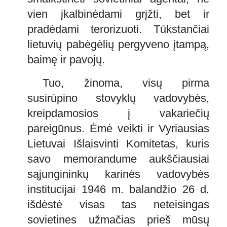
vien įkalbinėdami grįžti, bet ir
pradėdami terorizuoti. Tūkstančiai
lietuvių pabėgėlių pergyveno įtampą,
baimę ir pavojų.
Tuo, žinoma, visų pirma
susirūpino stovyklų vadovybės,
kreipdamosios į vakariečių
pareigūnus. Ėmė veikti ir Vyriausias
Lietuvai Išlaisvinti Komitetas, kuris
savo memorandume aukščiausiai
sąjungininkų karinės vadovybės
institucijai 1946 m. balandžio 26 d.
išdėstė visas tas neteisingas
sovietines užmačias prieš mūsų