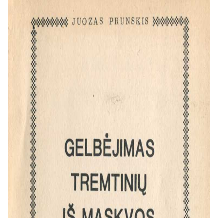
okupacinėse zonose esančiose
pabėgėlių stovyklose.
Pagrindinės temos ir idėjos:
Politinė kova už tremtinių išlikimą:
Detaliai aprašomi konkretūs ALT
veiksmai: memorandumų ir laiškų
siuntimas JAV Valstybės
departamentui, susitikimai su
aukštais pareigūnais,
bendradarbiavimas su kitomis
organizacijomis (pvz., BALF'u). Šiais
veiksmais buvo siekiama informuoti
Amerikos valdžią apie tikrąją padėtį
stovyklose ir apginti tremtinių teisę
laisvai pasirinkti savo likimą.
ALT, kaip politinio centro, svarba:
Leidinyje pabrėžiama, kad tuo metu
ALT buvo pagrindinis ir aktyviausias
Amerikos lietuvių politinis centras,