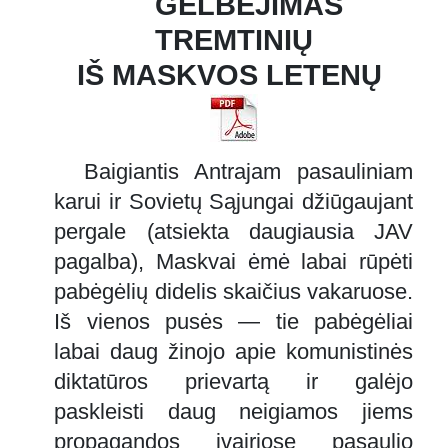
GELBĖJIMAS
TREMTINIŲ
IŠ MASKVOS LETENŲ
Baigiantis Antrajam pasauliniam
karui ir Sovietų Sąjungai džiūgaujant
pergale (atsiekta daugiausia JAV
pagalba), Maskvai ėmė labai rūpėti
pabėgėlių didelis skaičius vakaruose.
Iš vienos pusės — tie pabėgėliai
labai daug žinojo apie komunistinės
diktatūros prievartą ir galėjo
paskleisti daug neigiamos jiems
propagandos įvairiose pasaulio