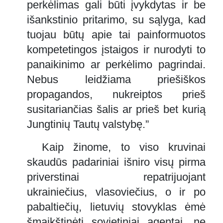
perkėlimas gali būti įvykdytas ir be
išankstinio pritarimo, su sąlyga, kad
tuojau būtų apie tai painformuotos
kompetetingos įstaigos ir nurodyti to
panaikinimo ar perkėlimo pagrindai.
Nebus leidžiama priešiškos
propagandos, nukreiptos prieš
susitariančias šalis ar prieš bet kurią
Jungtinių Tautų valstybę.”
Kaip žinome, to viso kruvinai
skaudūs padariniai išniro visų pirma
priverstinai repatrijuojant
ukrainiečius, vlasoviečius, o ir po
pabaltiečių, lietuvių stovyklas ėmė
šmaikštinėti sovietiniai agentai, ne