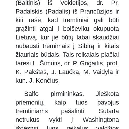
(Baltinis) iš Vokietijos, dr. Pr.
Padalskis (Padalis) iš Prancūzijos ir
kiti rašė, kad tremtiniai gali būti
grąžinti atgal į bolševikų okupuotą
Lietuvą, kur jie būtų labai skaudžiai
nubausti trėmimais į Sibirą ir kitais
žiauriais būdais. Tais reikalais plačiai
tarėsi L. Šimutis, dr. P. Grigaitis, prof.
K. Pakštas, J. Laučka, M. Vaidyla ir
kun. J. Končius,
Balfo pirmininkas. Jieškota
priemonių, kaip tuos pavojus
tremtiniams pašalinti. Sutarta
netrukus vykti į Washingtoną
išdėstyti tuos reikalus valdžios