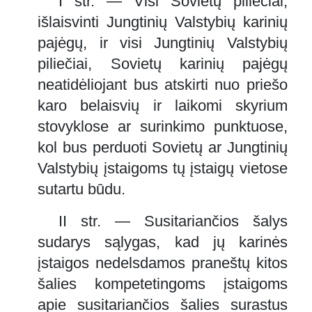
I str. — Visi Sovietų piliečiai,
išlaisvinti Jungtinių Valstybių karinių
pajėgų, ir visi Jungtinių Valstybių
piliečiai, Sovietų karinių pajėgų
neatidėliojant bus atskirti nuo priešo
karo belaisvių ir laikomi skyrium
stovyklose ar surinkimo punktuose,
kol bus perduoti Sovietų ar Jungtinių
Valstybių įstaigoms tų įstaigų vietose
sutartu būdu.
II str. — Susitariančios šalys
sudarys sąlygas, kad jų karinės
įstaigos nedelsdamos praneštų kitos
šalies kompetetingoms įstaigoms
apie susitariančios šalies surastus