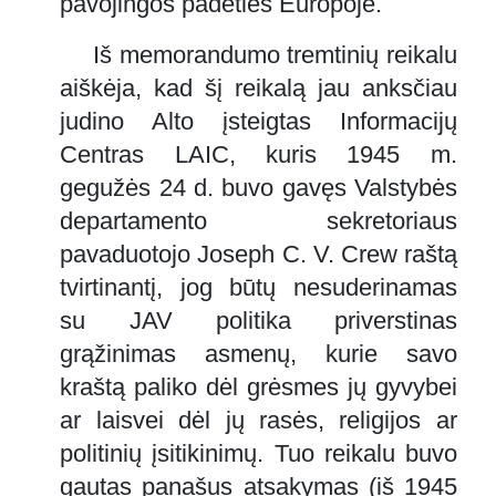
pavojingos padėties Europoje.
Iš memorandumo tremtinių reikalu
aiškėja, kad šį reikalą jau anksčiau
judino Alto įsteigtas Informacijų
Centras LAIC, kuris 1945 m.
gegužės 24 d. buvo gavęs Valstybės
departamento sekretoriaus
pavaduotojo Joseph C. V. Crew raštą
tvirtinantį, jog būtų nesuderinamas
su JAV politika priverstinas
grąžinimas asmenų, kurie savo
kraštą paliko dėl grėsmes jų gyvybei
ar laisvei dėl jų rasės, religijos ar
politinių įsitikinimų. Tuo reikalu buvo
gautas panašus atsakymas (iš 1945