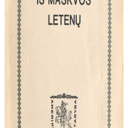
atstovavęs tautiečių interesams
aukščiausiu lygmeniu.
Amerikos lietuvių vienybė ir
pilietiškumas:
Akcentuojama, kaip
svarbu buvo sutelkti JAV lietuvių
bendruomenę bendram tikslui,
siekiant apginti nuo sovietų teroro
bėgančius tautiečius.
Istorinė atmintis ir dėkingumas:
Leidinys yra ir padėka organizacijai,
kurios pastangų dėka dešimtims
tūkstančių lietuvių buvo atvertas
kelias į laisvą gyvenimą Amerikoje ir
kituose kraštuose.
Stilius ir kam skirta
Leidinio stilius yra dokumentinis,
informatyvus. Jame gausu oficialių
dokumentų – laiškų, memorandumų,
pranešimų – citatų, kurios