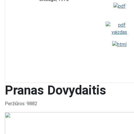
Pranas Dovydaitis
Išsami informacija
Peržiūros: 9882