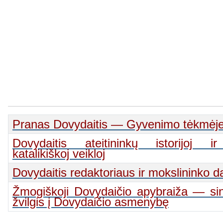
Pranas Dovydaitis — Gyvenimo tėkmėj
Dovydaitis ateitininkų istorijoj ir
katalikiškoj veikloj
Dovydaitis redaktoriaus ir mokslininko d
Žmogiškoji Dovydaičio apybraiža — sint
žvilgis į Dovydaičio asmenybę