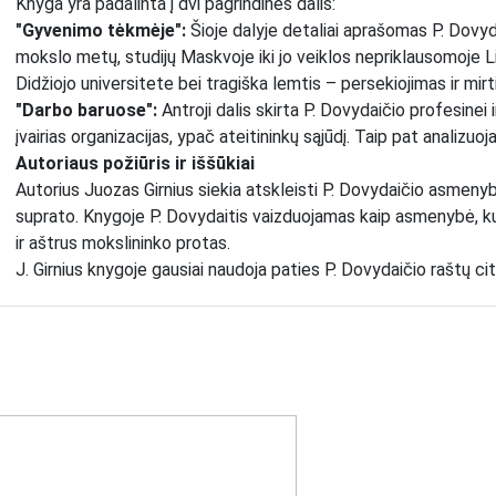
Knyga yra padalinta į dvi pagrindines dalis:
"Gyvenimo tėkmėje":
Šioje dalyje detaliai aprašomas P. Dovyd
mokslo metų, studijų Maskvoje iki jo veiklos nepriklausomoje L
Didžiojo universitete bei tragiška lemtis – persekiojimas ir mirt
"Darbo baruose":
Antroji dalis skirta P. Dovydaičio profesinei i
įvairias organizacijas, ypač ateitininkų sąjūdį. Taip pat analizuo
Autoriaus požiūris ir iššūkiai
Autorius Juozas Girnius siekia atskleisti P. Dovydaičio asmeny
suprato. Knygoje P. Dovydaitis vaizduojamas kaip asmenybė, ku
ir aštrus mokslininko protas.
J. Girnius knygoje gausiai naudoja paties P. Dovydaičio raštų 
Vis dėlto, autorius pripažįsta, kad rengiant knygą susidūrė su iš
asmeninis P. Dovydaičio archyvas. Dėl šios priežasties, knygoje
būti visiškai objektyvūs.
Apibendrinimas
Nepaisant šaltinių trūkumo, Juozo Girniaus "Pranas Dovydaitis" yr
iškiliausių XX a. Lietuvos asmenybių ir jo neįkainojamą indėlį į ša
atveriantis platesnį žvilgsnį į sudėtingą Lietuvos istorijos laik