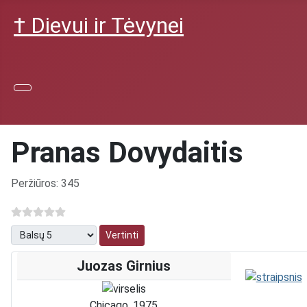
† Dievui ir Tėvynei
Pranas Dovydaitis
Išsami informacija
Peržiūros: 345
Prašome įvertinti
Juozas Girnius
Chicago, 1975