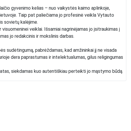
aičio gyvenimo kelias – nuo vaikystės kaimo aplinkoje,
ietuvoje. Taip pat paliečiama jo profesinė veikla Vytauto
is sovietų kalėjime.
r visuomeninei veiklai. Išsamiai nagrinėjamas jo įsitraukimas į
jamas jo redakcinis ir mokslinis darbas.
bės sudėtingumą, pabrėždamas, kad amžininkai jį ne visada
rioje dera paprastumas ir intelektualumas, gilus religingumas
citatas, siekdamas kuo autentiškiau perteikti jo mąstymo būdą.
šūkiais dėl šaltinių trūkumo, ypač dėl to, kad neišliko
 dažnai remiamasi amžininkų atsiminimais, kurie ne visada gali
a išsami ir vertinga studija. Ji leidžia geriau pažinti vieną
lies kultūros bei mokslo istoriją. Tai solidus veikalas,
otarpį ir jame veikusias asmenybes.