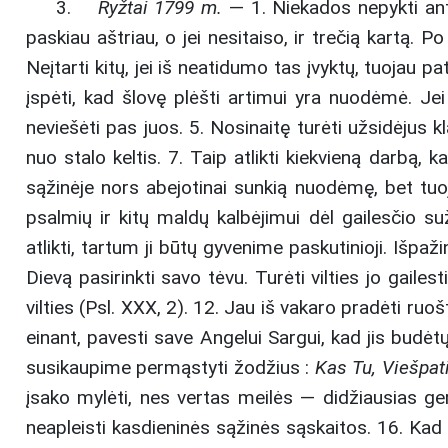
3.
Ryžtai 1799 m.
— 1. Niekados nepykti ant 
paskiau aštriau, o jei nesitaiso, ir trečią kartą. P
Neįtarti kitų, jei iš neatidumo tas įvyktų, tuojau pa
įspėti, kad šlovę plėšti artimui yra nuodėmė. Jei
neviešėti pas juos. 5. Nosinaitę turėti užsidėjus kl
nuo stalo keltis. 7. Taip atlikti kiekvieną darbą, k
sąžinėje nors abejotinai sunkią nuodėmę, bet tuojau
psalmių ir kitų maldų kalbėjimui dėl gailesčio s
atlikti, tartum ji būtų gyvenime paskutinioji. Išp
Dievą pasirinkti savo tėvu. Turėti vilties jo gaile
vilties (Psl. XXX, 2). 12. Jau iš vakaro pradėti ruo
einant, pavesti save Angelui Sargui, kad jis budėtų
susikaupime permąstyti žodžius :
Kas Tu, Viešpati
įsako mylėti, nes vertas meilės — didžiausias ger
neapleisti kasdieninės sąžinės sąskaitos. 16. Kad š