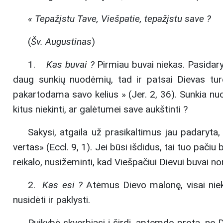
« Tepažįstu Tave, Viešpatie, tepažįstu save ?
(
Šv. Augustinas
)
1.
Kas buvai ?
Pirmiau buvai niekas. Pasidaryt
daug sunkių nuodėmių, tad ir patsai Dievas turė
pakartodama savo kelius » (Jer. 2, 36). Sunkia nu
kitus niekinti, ar galėtumei save aukštinti ?
Sakysi, atgaila už prasikaltimus jau padaryta
vertas» (Eccl. 9, 1). Jei būsi išdidus, tai tuo pači
reikalo, nusižeminti, kad Viešpačiui Dievui buvai nor
2.
Kas esi ?
Atėmus Dievo malonę, visai nieko 
nusidėti ir paklysti.
Puikybė skverbiasi į širdį, aptemdo protą, ne