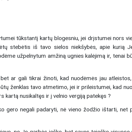
umei tūkstantį kartų blogesniu, jei drįstumei nors vien
tų stebėtis iš tavo sielos niekšybės, apie kurią Je
odėme užpelnytum amžiną ugnies kalėjimą ir, tenai bū
, bet ar gali tikrai žinoti, kad nuodėmės jau atleist
u būtų ženklas tavo atmetimo, jei ir prileistumei, kad nu
s kartą nusikaltęs ir į velnio vergiją patekęs ?
gero negali padaryti, nė vieno žodžio ištarti, net p
 Dievo, ne Jo garbės ieško, bet savęs teieško visuos