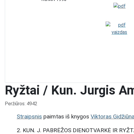
Ryžtai / Kun. Jurgis A
Išsami informacija
Peržiūros: 4942
Straipsnis
paimtas iš knygos
Viktoras Gidžiū
2. KUN. J. PABRĖŽOS DIENOTVARKĖ IR RYŽ