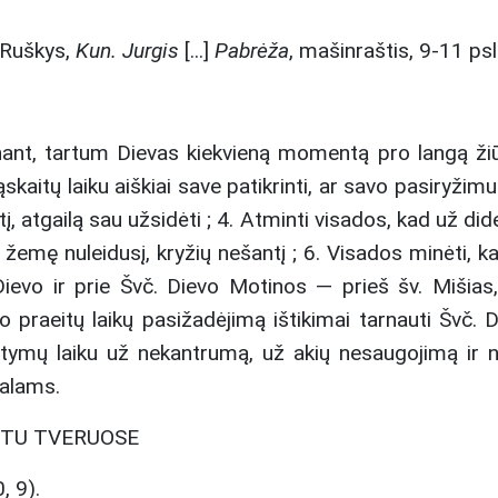
. Ruškys,
Kun. Jurgis
[...]
Pabrėža
, mašinraštis, 9-11 psl
nant, tartum Dievas kiekvieną momentą pro langą ži
sąskaitų laiku aiškiai save patikrinti, ar savo pasiryžimu
į, atgailą sau užsidėti ; 4. Atminti visados, kad už did
s į žemę nuleidusį, kryžių nešantį ; 6. Visados minėti,
Dievo ir prie Švč. Dievo Motinos — prieš šv. Mišias, 
o praeitų laikų pasižadėjimą ištikimai tarnauti Švč. 
tymų laiku už nekantrumą, už akių nesaugojimą ir ner
kalams.
ETU TVERUOSE
, 9).