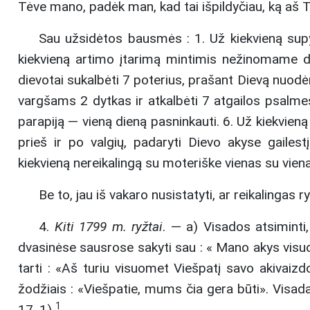
Tėve mano, padėk man, kad tai išpildyčiau, ką aš
Sau užsidėtos bausmės : 1. Už kiekvieną supyk
kiekvieną artimo įtarimą mintimis nežinomame dal
dievotai sukalbėti 7 poterius, prašant Dievą nuod
vargšams 2 dytkas ir atkalbėti 7 atgailos psalmes.
parapiją — vieną dieną pasninkauti. 6. Už kiekvien
prieš ir po valgių, padaryti Dievo akyse gailest
kiekvieną nereikalingą su moteriške vienas su viena
Be to, jau iš vakaro nusistatyti, ar reikalingas r
4.
Kiti 1799 m. ryžtai
. — a) Visados atsiminti
dvasinėse sausrose sakyti sau : « Mano akys visuo
tarti : «Aš turiu visuomet Viešpatį savo akivaizdo
žodžiais : «Viešpatie, mums čia gera būti». Visad
1
17, 1)
.