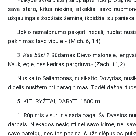
save stato, kitus niekina, atkakliai savo nuomon
užgaulingais žodžiais žemina, išdidžiai su paniek
Jokio nemalonumo pakęsti negali, nuolat nusisk
pažinimas tavo viduje » (Mich. 6, 14).
3.
Kas būsi ?
Būdamas Dievo malonėje, lengvai ga
Kauk, egle, nes kedras pargriuvo» (Zach. 11,2).
Nusikalto Saliamonas, nusikalto Dovydas, nusikal
didelis nusižeminti paraginimas. Todėl dažnai tuos
5. KITI RYŽTAI, DARYTI 1800 m.
1. Rūpintis visur ir visada pagal Šv. Dvasios n
darbais. Niekados nesigirti nei savo kilme, nei savo
savo pareigų, nes tas paeina iš užsislėpusios puiky