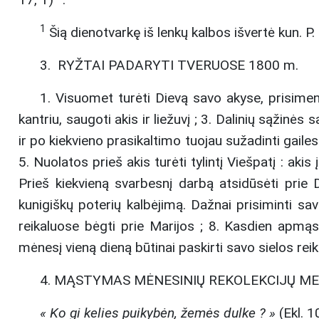
1
Šią dienotvarkę iš lenkų kalbos išvertė kun. P
3. RYŽTAI PADARYTI TVERUOSE 1800 m.
1. Visuomet turėti Dievą savo akyse, prisime
kantriu, saugoti akis ir liežuvį ; 3. Dalinių sąžinės 
ir po kiekvieno prasikaltimo tuojau sužadinti gailest
5. Nuolatos prieš akis turėti tylintį Viešpatį : aki
Prieš kiekvieną svarbesnį darbą atsidūsėti prie 
kunigiškų poterių kalbėjimą. Dažnai prisiminti sav
reikaluose bėgti prie Marijos ; 8. Kasdien apmąs
mėnesį vieną dieną būtinai paskirti savo sielos rei
4. MĄSTYMAS MĖNESINIŲ REKOLEKCIJŲ M
« Ko gi kelies puikybėn, žemės dulke ? »
(Ekl. 10