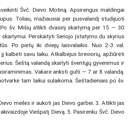
sveikinti Švč. Dievo Motiną. Apsirengus maldingai
aupus. Toliau, mažiausiai per pusvalandį studijuoti
antis duris į sudėtingą ir turtingą Jurgio Ambraziejaus
. Po šv. Mišių atlikti dvasinį skaitymą per 15 — 30
afija, bet ir plati XIX a. pradžios Žemaitijos kultūros,
to skaitymui. Perskaityti Senojo Įstatymo du skyrius
ietimo epochos ir tautinio atgimimo idėjų suformuotą
iu mokslininko protu ir nuoširdžia meile paprastiems žmonėms.
ūs. Po pietų iki dviejų laisvalaikis. Nuo 2-3 val.
s ir visiems, besidomintiems Lietuvos kultūros istorija.
kalbėti savu laiku. Atkalbėjus breviorių, apžiūrėti
erius. Šeštą valandą skaityti šventųjų gyvenimus ir
usiraminimas. Vakare anksti gulti — 7 ar 8 valandą.
ienotvarkė tam laikui sulaikoma. Šeštadieniais po šv.
ievo meilės ir aukoti jas Dievo garbei. 3. Atlikti jas
 akivaizdoje Viešpatį Dievą. 5. Pasirenku Švč. Dievo