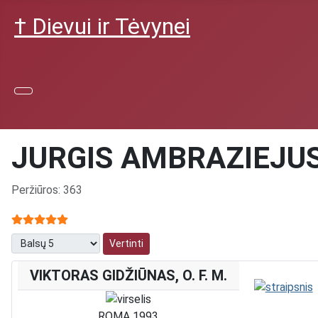
† Dievui ir Tėvynei
JURGIS AMBRAZIEJUS 
Išsami informacija
Peržiūros: 363
Narių vertinimas:
5
/
5
Prašome įvertinti
VIKTORAS GIDŽIŪNAS, O. F. M.
ROMA 1993