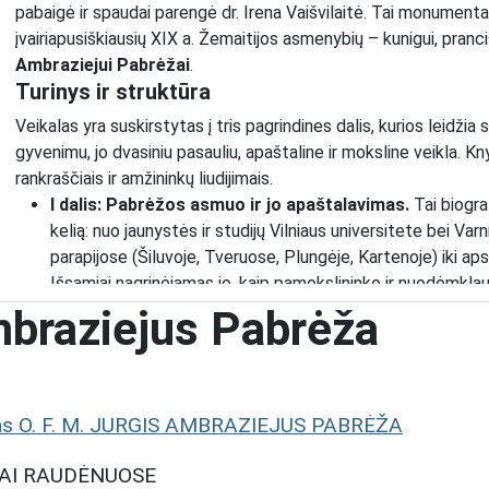
pabaigė ir spaudai parengė dr. Irena Vaišvilaitė. Tai monumental
įvairiapusiškiausių XIX a. Žemaitijos asmenybių – kunigui, pranci
Ambraziejui Pabrėžai
.
Turinys ir struktūra
Veikalas yra suskirstytas į tris pagrindines dalis, kurios leidžia
gyvenimu, jo dvasiniu pasauliu, apaštaline ir moksline veikla. 
rankraščiais ir amžininkų liudijimais.
I dalis: Pabrėžos asmuo ir jo apaštalavimas.
Tai biogra
kelią: nuo jaunystės ir studijų Vilniaus universitete bei Var
parapijose (Šiluvoje, Tveruose, Plungėje, Kartenoje) iki aps
Išsamiai nagrinėjamas jo, kaip pamokslininko ir nuodėmklau
II dalis: Žemaičių papročiai Pabrėžos pamoksluose.
Ši
mbraziejus Pabrėža
gausų Pabrėžos pamokslų palikimą, atkuria to meto žemaičių
vestuvinius ritualus (nuo piršlybų iki vestuvių puotos), s
girtuokliavimą, prietarus ir pagonybės likučius.
III dalis: Pabrėža – mokslininkas, gydytojas ir pilietis.
Š
nas O. F. M. JURGIS AMBRAZIEJUS PABRĖŽA
mokslininko, veiklą. Aprašomas jo, kaip pirmojo Žemaitijos
kalbų botanikos žodynas „Taislius auguminis“. Taip pat nušvi
TAI RAUDĖNUOSE