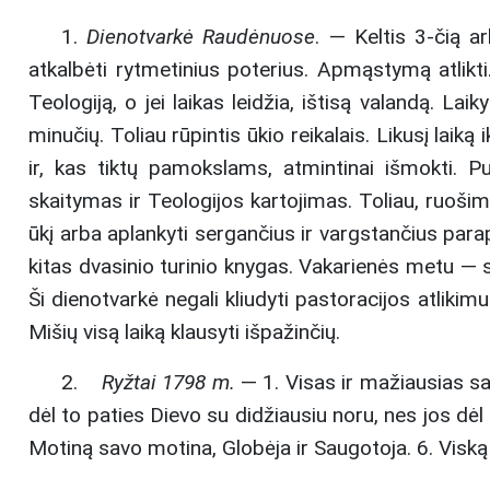
1.
Dienotvarkė Raudėnuose
. — Keltis 3-čią a
atkalbėti rytmetinius poterius. Apmąstymą atlikti.
Teologiją, o jei laikas leidžia, ištisą valandą. L
minučių. Toliau rūpintis ūkio reikalais. Likusį lai
ir, kas tiktų pamokslams, atmintinai išmokti. Pus
skaitymas ir Teologijos kartojimas. Toliau, ruošim
ūkį arba aplankyti sergančius ir vargstančius para
kitas dvasinio turinio knygas. Vakarienės metu — s
Ši dienotvarkė negali kliudyti pastoracijos atlikimu
Mišių visą laiką klausyti išpažinčių.
2.
Ryžtai 1798 m.
— 1. Visas ir mažiausias savo
dėl to paties Dievo su didžiausiu noru, nes jos dėl
Motiną savo motina, Globėja ir Saugotoja. 6. Viską 