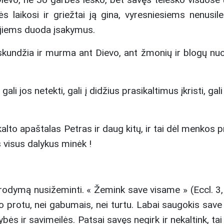
ės laikosi ir griežtai ją gina, vyresniesiems nenusil
a jiems duoda įsakymus.
undžia ir murma ant Dievo, ant žmonių ir blogų nuotyk
li jos netekti, gali į didžius prasikaltimus įkristi, g
to apaštalas Petras ir daug kitų, ir tai dėl menkos pri
 visus dalykus minėk !
urodymą nusižeminti. « Žemink save visame » (Eccl. 3, 
 protu, nei gabumais, nei turtu. Labai saugokis save kit
bės ir savimeilės. Patsai savęs negirk ir nekaltink, ta