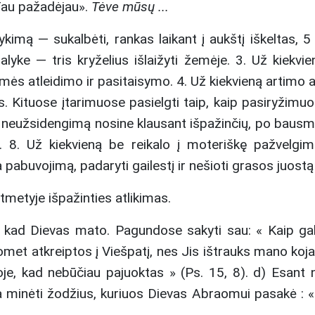
 Tau pažadėjau».
Tėve mūsų ...
imą — sukalbėti, rankas laikant į aukštį iškeltas, 5 
yke — tris kryželius išlaižyti žemėje. 3. Už kiekvien
ėmės atleidimo ir pasitaisymo. 4. Už kiekvieną artimo
 Kituose įtarimuose pasielgti taip, kaip pasiryžimuos
ą neužsidengimą nosine klausant išpažinčių, po bausmės 
į. 8. Už kiekvieną be reikalo į moteriškę pažvelgimą,
 pabuvojimą, padaryti gailestį ir nešioti grasos juostą
ytmetyje išpažinties atlikimas.
, kad Dievas mato. Pagundose sakyti sau: « Kaip gali
met atkreiptos į Viešpatį, nes Jis ištrauks mano koja
je, kad nebūčiau pajuoktas » (Ps. 15, 8). d) Esant no
a minėti žodžius, kuriuos Dievas Abraomui pasakė : «