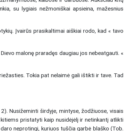
enkia, su lygiais nežmoniškai apsieina, mažesnius
ių. Įvairūs prasikaltimai aiškiai rodo, kad « tavo
ali Dievo malonę praradęs daugiau jos nebeatgauti. «
ežasties. Tokia pat nelaimė gali ištikti ir tave. Tad
2). Nusižeminti širdyje, mintyse, žodžiuose, visais
iems pristatyti kaip nusidėjėlį ir netinkantį atlikti
i daro neprotingi, kuriuos tuščia garbė blaško (Tob.