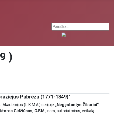
Search ...
9 )
raziejus Pabrėža (1771-1849)“
o Akademijos (L.K.M.A.) serijoje
„Negęstantys Žiburiai“
,
ktoras Gidžiūnas, O.F.M.
, nors, autoriui mirus, veikalą