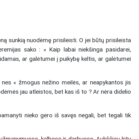
ą sunkią nuodėmę prisileisti. O jei būtų prisileista
remijas sako : « Kaip labai niekšinga pasidarei,
damas, ar galėtumei į puikybę keltis, ar galėtumei
os, nes « žmogus nežino meilės, ar neapykantos jis
odėmės jau atleistos, bet kas iš to ? Ar nėra didelio
amanyti nieko gero iš savęs negali, bet tegali tik
e užmanymuose, kalbose ir darbuose. Aukščiau kitų