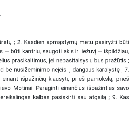
.
ūrėtų ; 2. Kasdien apmąstymų metu pasiryžti būti
s — būti kantriu, saugoti akis ir liežuvį — išpildžiau,
elius prasikaltimus, jei nepasitaisysiu bus pražūtis ;
 kad be nusižeminimo neįeisi į dangaus karalystę ; 7.
einant išpažinčių klausyti, prieš pamokslą, prieš
Dievo Motinai. Paraginti einančius išpažinties savo
eikalingas kalbas pasiskirti sau atgailą ; 9. Kas