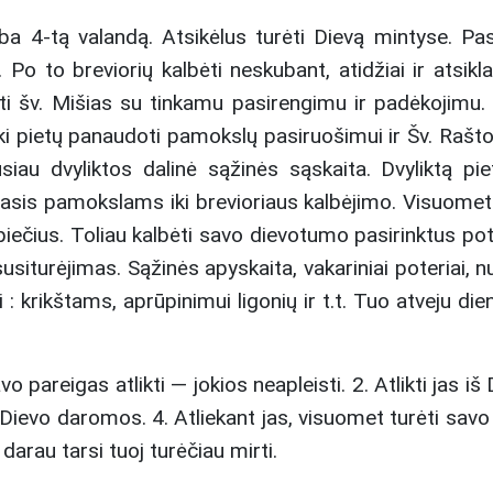
aktyvaus žemaičių kultūrinio sąjūdžio dalyvio, vaidmuo.
rba 4-tą valandą. Atsikėlus turėti Dievą mintyse. Pa
Reikšmė
 Po to breviorių kalbėti neskubant, atidžiai ir atsikl
Viktoro Gidžiūno monografija yra fundamentalus veikalas, atveri
aikyti šv. Mišias su tinkamu pasirengimu ir padėkojimu
Pabrėžos pasaulį. Tai ne tik šventumu garsėjusio dvasininko biogr
ką iki pietų panaudoti pamokslų pasiruošimui ir Šv. Raš
buities ir mokslo panorama. Knyga atskleidžia Pabrėžą kaip Šv
intelektualą, kuris sugebėjo suderinti gilų dvasingumą su aštr
iau dvyliktos dalinė sąžinės sąskaita. Dvyliktą piet
Tai nepamainomas šaltinis istorikams, etnografams, kalbininkam
asis pamokslams iki brevioriaus kalbėjimo. Visuomet jį 
piečius. Toliau kalbėti savo dievotumo pasirinktus pot
usiturėjimas. Sąžinės apyskaita, vakariniai poteriai, n
i : krikštams, aprūpinimui ligonių ir t.t. Tuo atveju d
 pareigas atlikti — jokios neapleisti. 2. Atlikti jas iš D
 Dievo daromos. 4. Atliekant jas, visuomet turėti savo
darau tarsi tuoj turėčiau mirti.