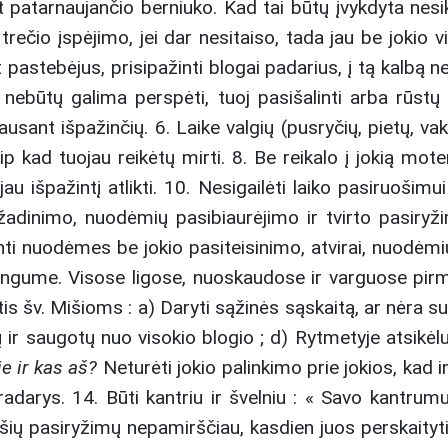
patarnaujančio berniuko. Kad tai būtų įvykdyta nesikr
o trečio įspėjimo, jei dar nesitaiso, tada jau be jokio 
t pastebėjus, prisipažinti blogai padarius, į tą kalbą n
 nebūtų galima perspėti, tuoj pasišalinti arba rūstų 
ausant išpažinčių. 6. Laike valgių (pusryčių, pietų, vak
aip kad tuojau reikėtų mirti. 8. Be reikalo į jokią moter
 išpažintį atlikti. 10. Nesigailėti laiko pasiruošimui
užadinimo, nuodėmių pasibiaurėjimo ir tvirto pasiryži
ažinti nuodėmes be jokio pasiteisinimo, atvirai, nuodėm
stingume. Visose ligose, nuoskaudose ir varguose pirmi
štis šv. Mišioms : a) Daryti sąžinės sąskaitą, ar nėra s
 ir saugotų nuo visokio blogio ; d) Rytmetyje atsikėlu
e ir kas aš?
Neturėti jokio palinkimo prie jokios, kad i
adarys. 14. Būti kantriu ir švelniu : « Savo kantrumu
ių pasiryžimų nepamirščiau, kasdien juos perskaityti ir