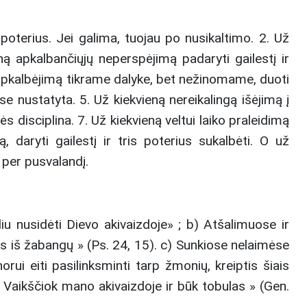
poterius. Jei galima, tuojau po nusikaltimo. 2. Už
ą apkalbančiųjų neperspėjimą padaryti gailestį ir
 apkalbėjimą tikrame dalyke, bet nežinomame, duoti
e nustatyta. 5. Už kiekvieną nereikalingą išėjimą į
disciplina. 7. Už kiekvieną veltui laiko praleidimą
 daryti gailestį ir tris poterius sukalbėti. O už
 per pusvalandį.
u nusidėti Dievo akivaizdoje» ; b) Atšalimuose ir
s iš žabangų » (Ps. 24, 15). c) Sunkiose nelaimėse
rui eiti pasilinksminti tarp žmonių, kreiptis šiais
 Vaikščiok mano akivaizdoje ir būk tobulas » (Gen.