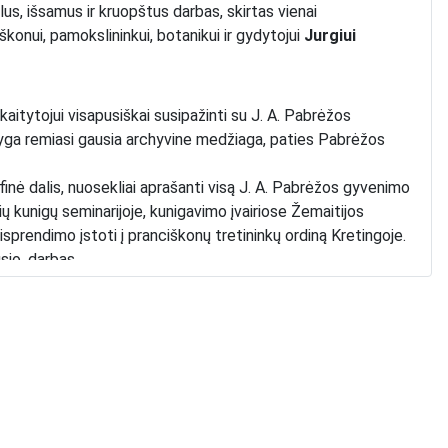
us, išsamus ir kruopštus darbas, skirtas vienai
škonui, pamokslininkui, botanikui ir gydytojui
Jurgiui
 skaitytojui visapusiškai susipažinti su J. A. Pabrėžos
Knyga remiasi gausia archyvine medžiaga, paties Pabrėžos
finė dalis, nuosekliai aprašanti visą J. A. Pabrėžos gyvenimo
nių kunigų seminarijoje, kunigavimo įvairiose Žemaitijos
isprendimo įstoti į pranciškonų tretininkų ordiną Kretingoje.
sio, darbas.
 dalis yra unikali etnografinė studija. Autorius, analizuodamas
 buities ir papročių vaizdą: vaikų auklėjimo principus,
usituokusiųjų gyvenimo normas, taip pat smerkiamas ydas –
i dalis, parengta dr. I. Vaišvilaitės, atskleidžia Pabrėžos, kaip
 augmenijos tyrinėtojo, darbas, jo sudarytas lotynų-žemaičių
ečiama jo, kaip liaudies gydytojo, praktika ir jo, kaip