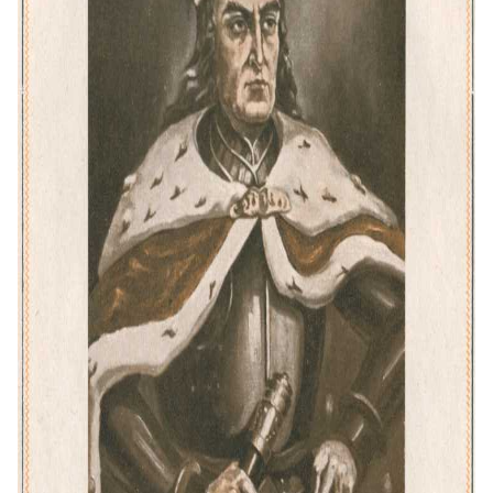
suprasti Lietuvos aukso amžių ir
asmenybę, labiausiai su juo siejamą.