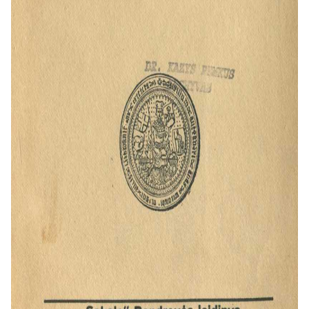
santykiams su Lenkija po Krėvos
unijos, kovoms su Vokiečių ordinu
(ypač Žalgirio mūšiui) ir sudėtingam
karūnavimo klausimui.
Valstybės valdymas:
Nagrinėjama
Vytauto ekonominė politika,
kariuomenės organizavimas ir
pastangos sukurti centralizuotą,
stiprią valstybę.
Asmenybės portretas:
Autoriai
bando atskleisti Vytauto charakterį,
jo, kaip diplomato, karvedžio ir
politiko, savybes.
Stilius ir reikšmė
Knygos stilius yra populiarus
mokslinis. Nors veikalas paremtas
istoriniais šaltiniais ir rimta analize,
jis parašytas aiškia ir suprantama
kalba, siekiant, kad būtų prieinamas