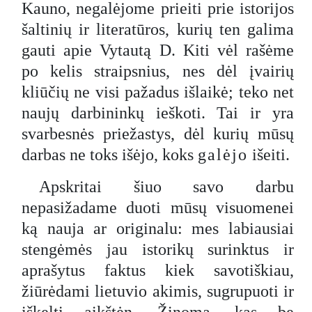
Kauno, negalėjome prieiti prie istorijos
šaltinių ir literatūros, kurių ten galima
gauti apie Vytautą D. Kiti vėl rašėme
po kelis straipsnius, nes dėl įvairių
kliūčių ne visi pažadus išlaikė; teko net
naujų darbininkų ieškoti. Tai ir yra
svarbesnės priežastys, dėl kurių mūsų
darbas ne toks išėjo, koks
galėjo
išeiti.
Apskritai šiuo savo darbu
nepasižadame duoti mūsų visuomenei
ką nauja ar originalu: mes labiausiai
stengėmės jau istorikų surinktus ir
aprašytus faktus kiek savotiškiau,
žiūrėdami lietuvio akimis, sugrupuoti ir