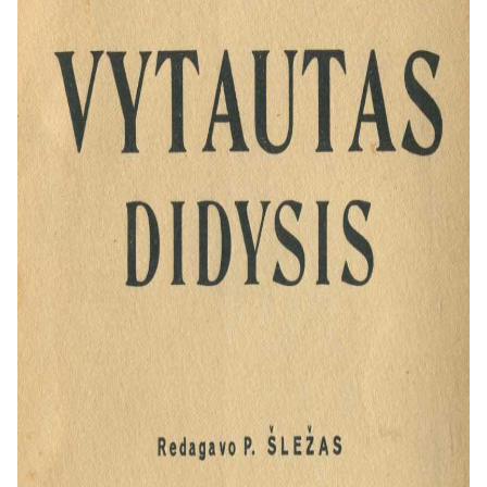
Apie ką ši knyga?
Tai išsami, chronologiškai sudaryta
monografija, aprėpianti visą Vytauto
Didžiojo epochą. Knygoje nuosekliai
nagrinėjami šie aspektai:
Istorinis kontekstas:
Pateikiama
Lietuvos padėtis iki Vytauto
valdymo, santykiai su kaimynais
(ypač Vokiečių ordinu ir Lenkija),
vidaus kovos ir valstybės
centralizacijos problemos.
Vytauto gyvenimas ir veikla:
Nuo
pat jaunystės kovų dėl sosto iki
tapimo faktišku Lietuvos valdovu.
Detaliai analizuojama jo vidaus ir
užsienio politika.
Svarbiausi politiniai įvykiai:
Didelis
dėmesys skiriamas Lietuvos krikštui,