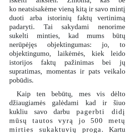
iškelti aikštėn. Žinoma, kas be
ko neatsisakėme vieną kitą ir savo mintį
duoti arba istorinių faktų vertinimą
padaryti. Tai sakydami nenorime
sukelti minties, kad mums būtų
nerūpėjęs objektingumas: jo, to
objektingumo, laikėmės, kiek leido
istorijos faktų pažinimas bei jų
supratimas, momentas ir pats veikalo
pobūdis.
Kaip ten bebūtų, mes vis dėlto
džiaugiamės galėdami kad ir šiuo
kukliu savo darbu
pagerbti didį
mūsų tautos vyrą jo 500 metų
mirties sukaktuvių proga.
Kartu