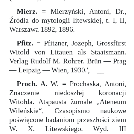
Mierz.
= Mierzyński, Antoni, Dr.,
Źródła do mytologii litewskiej, t. I, II,
Warszawa 1892, 1896.
Pfitz.
= Pfitzner, Jozeph, Grossfürst
Witold von Litauen als Staatsmann.
Verlag Rudolf M. Rohrer. Brün — Prag
— Leipzig — Wien, 1930.', __
Proch. A.
W.
=
Prochaska, Antoni,
Znaczenie niedoszłej koronacji
Witołda. Atspausta žurnale „Ateneum
Wileńskie“, Czasopismo naukowe
poświęcone badaniom przeszłości ziem
W. X. Litewskiego. Wyd. III