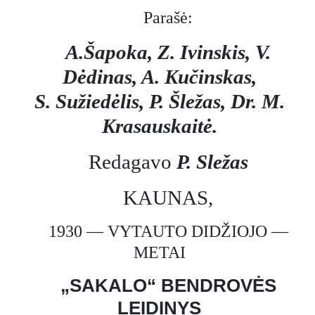
Parašė:
A.Šapoka, Z. Ivinskis, V.
Dėdinas, A. Kučinskas,
S. Sužiedėlis, P. Šležas, Dr. M.
Krasauskaitė.
Redagavo
P. Sležas
KAUNAS,
1930 — VYTAUTO DIDŽIOJO —
METAI
„SAKALO“ BENDROVĖS
LEIDINYS