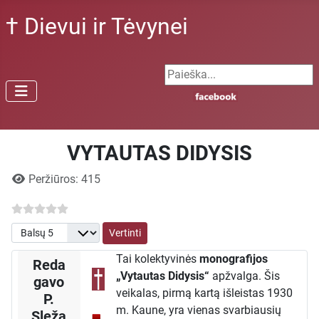
† Dievui ir Tėvynei
Search ...
VYTAUTAS DIDYSIS
Išsami informacija
Peržiūros: 415
Prašome įvertinti
Tai kolektyvinės
monografijos
Reda
„Vytautas Didysis“
apžvalga. Šis
gavo
veikalas, pirmą kartą išleistas 1930
P.
m. Kaune, yra vienas svarbiausių
Sleža