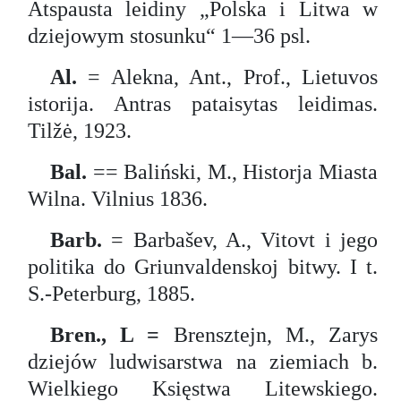
Atspausta leidiny „Polska i Litwa w
dziejowym stosunku“ 1—36 psl.
Al.
= Alekna, Ant., Prof., Lietuvos
istorija. Antras pataisytas leidimas.
Tilžė, 1923.
Bal.
== Baliński, M., Historja Miasta
Wilna. Vilnius 1836.
Barb.
= Barbašev, A., Vitovt i jego
politika do Griunvaldenskoj bitwy. I t.
S.-Peterburg, 1885.
Bren., L =
Brensztejn, M., Zarys
dziejów ludwisarstwa na ziemiach b.
Wielkiego Księstwa Litewskiego.