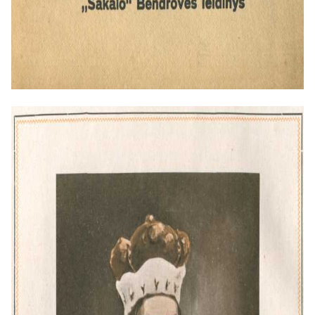
ne tik specialistams, bet ir plačiajai
visuomenei. Autoriai pabrėžė siekį į
istorinius įvykius pažvelgti „lietuvio
akimis“, taip formuodami
nacionalinį istorinį pasakojimą.
Ši monografija tapo klasikiniu
veikalu Lietuvos istoriografijoje. Tai
buvo pirmoji tokio masto lietuvių
istorikų parengta studija apie
Vytautą Didįjį, padėjusi tvirtus
pamatus vėlesniems tyrimams ir
suformavusi ištisų kartų supratimą
apie šį iškilų valdovą.
Kam skirta knyga?
Veikalas skirtas visiems,
besidomintiems Lietuvos istorija. Ji
yra vertingas šaltinis studentams,
mokytojams, istorijos mėgėjams ir
kiekvienam, norinčiam giliau