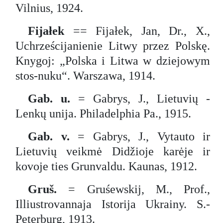
Vilnius, 1924.
Fijałek
== Fijałek, Jan, Dr., X.,
Uchrześcijanienie Litwy przez Polskę.
Knygoj: „Polska i Litwa w dziejowym
stos-nuku“. Warszawa, 1914.
Gab. u.
= Gabrys, J., Lietuvių -
Lenkų unija. Philadelphia Pa., 1915.
Gab. v.
= Gabrys, J.,
Vytauto ir
Lietuvių veikmė Didžioje karėje ir
kovoje ties Grunvaldu. Kaunas, 1912.
Gruš.
= Gruśewskij, M., Prof.,
Illiustrovannaja Istorija Ukrainy. S.-
Peterburg, 1913.