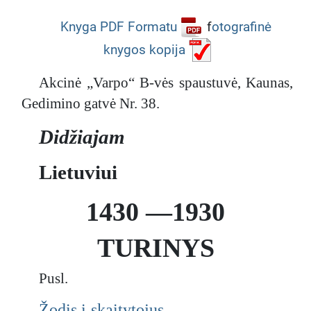
Knyga PDF Formatu
f
otografinė
knygos kopija
Akcinė „Varpo“ B-vės spaustuvė, Kaunas,
Gedimino gatvė Nr. 38.
Didžiajam
Lietuviui
1430 —1930
TURINYS
Pusl.
Žodis į skaitytojus . . . . . . . . . . . . . . .