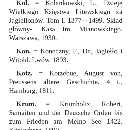
Kol.
= Kolankowski, L., Dzieje
Wielkiego Księstwa Litewskiego za
Jagiełłonów. Tom I. 1377—1499. Skład
główny-. Kasa Im. Mianowskiego.
Warszawa, 1930.
Kon.
= Koneczny, F., Dr., Jagiełło i
Witold. Lwów, 1893.
Kotz.
= Kotzebue, August von,
Preussens ältere Geschichte. 4 t.,
Hamburg, 1811.
Krum.
= Krumholtz, Robert,
Samaiten und der Deutsche Orden bis
zum Frieden am Melno See 1422.