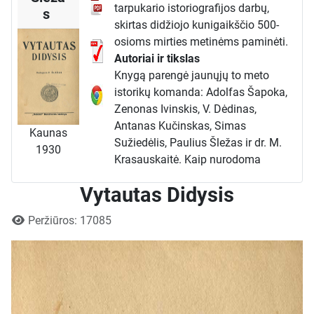
tarpukario istoriografijos darbų,
s
skirtas didžiojo kunigaikščio 500-
osioms mirties metinėms paminėti.
Autoriai ir tikslas
Knygą parengė jaunųjų to meto
istorikų komanda: Adolfas Šapoka,
Zenonas Ivinskis, V. Dėdinas,
Antanas Kučinskas, Simas
Kaunas
Sužiedėlis, Paulius Šležas ir dr. M.
1930
Krasauskaitė. Kaip nurodoma
pratarmėje, pagrindinis knygos
Vytautas Didysis
tikslas buvo užpildyti didžiulę
lietuviškos istoriografijos spragą ir
Išsami informacija
Peržiūros: 17085
pateikti plačiajai visuomenei solidų,
faktais paremtą veikalą apie vieną
svarbiausių tautos istorijos
asmenybių. Tai buvo ne tik
mokslinis, bet ir tautinės savigarbos
bei edukacijos projektas.