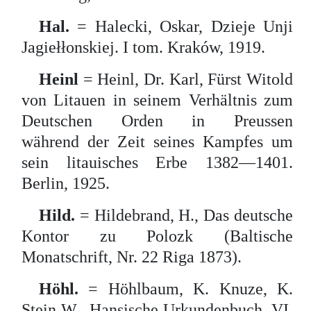
Hal.
= Halecki, Oskar, Dzieje Unji
Jagiełłonskiej. I tom. Kraków, 1919.
Heinl
= Heinl, Dr. Karl, Fürst Witold
von Litauen in seinem Verhältnis zum
Deutschen Orden in Preussen
während der Zeit seines Kampfes um
sein litauisches Erbe 1382—1401.
Berlin, 1925.
Hild.
= Hildebrand, H., Das deutsche
Kontor zu Polozk (Baltische
Monatschrift, Nr. 22 Riga 1873).
Höhl.
= Höhlbaum, K. Knuze, K.
Stein W., Hansische Urkundenbuch, VI,