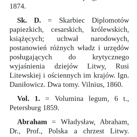
1874.
Sk. D.
= Skarbiec Diplomotów
papiezkich, cesarskich, królewskich,
książęcych; uchwał narodowych,
postanowień różnych władz i urzędów
posługających do krytycznego
wyjaśnienia dziejów Litwy, Rusi
Litewskiej i ościennych im krajów. Ign.
Daniłowicz. Dwa tomy. Vilnius, 1860.
Vol. 1.
= Volumina legum, 6 t.,
Petersburg 1859.
Abraham
= Władysław, Abraham,
Dr., Prof., Polska a chrzest Litwy.