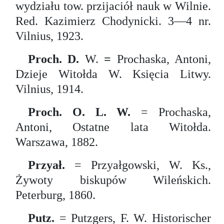
wydziału tow. przijaciół nauk w Wilnie.
Red. Kazimierz Chodynicki. 3—4 nr.
Vilnius, 1923.
Proch. D.
W.
=
Prochaska, Antoni,
Dzieje Witołda W. Księcia Litwy.
Vilnius, 1914.
Proch. O. L. W.
= Prochaska,
Antoni, Ostatne lata Witołda.
Warszawa, 1882.
Przyał.
= Przyałgowski, W. Ks.,
Żywoty biskupów Wileńskich.
Peterburg, 1860.
Putz.
= Putzgers, F. W. Historischer