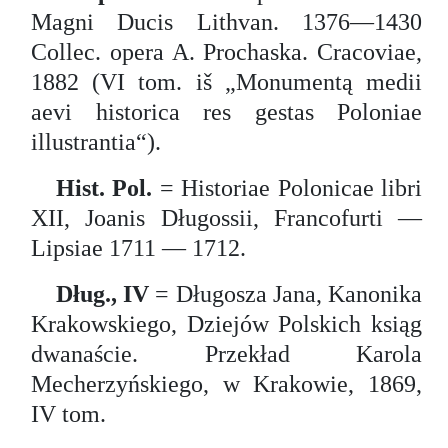
Magni Ducis Lithvan. 1376—1430
Collec. opera A. Prochaska. Cracoviae,
1882 (VI tom. iš „Monumentą medii
aevi historica res gestas Poloniae
illustrantia“).
Hist. Pol.
= Historiae Polonicae libri
XII, Joanis Długossii, Francofurti —
Lipsiae 1711 — 1712.
Dług., IV
= Długosza Jana, Kanonika
Krakowskiego, Dziejów Polskich ksiąg
dwanaście. Przekład Karola
Mecherzyńskiego, w Krakowie, 1869,
IV tom.