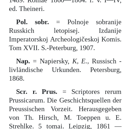
1489. Romae 1860—1864. f. v. I—IV,
ed. Theineri.
Pol. sobr.
= Polnoje sobranije
Russkich letopisej. Izdanije
Imperatorskoj Archeologičeskoj Komis.
Tom XVII. S.-Peterburg, 1907.
Nap.
= Napiersky,
K, E.,
Russisch -
livländische Urkunden. Petersburg,
1868.
Scr.
r. Prus.
= Scriptores rerum
Prussicarum. Die Geschichtsquellen der
Preussischen Vorzeit. Herausgegeben
von Th. Hirsch, M. Toeppen u. E.
Strehlke. 5 tomai. Leipzig, 1861 —