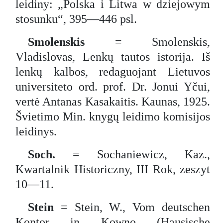
leidiny: „Polska i Litwa w dziejowym
stosunku“, 395—446 psl.
Smolenskis
= Smolenskis,
Vladislovas, Lenkų tautos istorija. Iš
lenkų kalbos, redaguojant Lietuvos
universiteto ord. prof. Dr. Jonui Yčui,
vertė Antanas Kasakaitis. Kaunas, 1925.
Švietimo Min. knygų leidimo komisijos
leidinys.
Soch.
= Sochaniewicz, Kaz.,
Kwartalnik Historiczny, III
Rok, zeszyt
10—11.
Stein
= Stein, W., Vom deutschen
Kontor in Kowno (Hausische