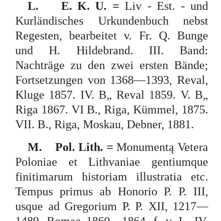
L. E. K. U. =
Liv - Est. - und
Kurländisches Urkundenbuch nebst
Regesten, bearbeitet v. Fr. Q. Bunge
und H. Hildebrand. III. Band:
Nachträge zu den zwei ersten Bände;
Fortsetzungen von 1368—1393, Reval,
Kluge 1857. IV. B„ Reval 1859. V. B„
Riga 1867. VI B., Riga, Kümmel, 1875.
VII. B., Riga, Moskau, Debner, 1881.
M. Pol. Lith. =
Monumentą Vetera
Poloniae et Lithvaniae gentiumque
finitimarum historiam illustratia etc.
Tempus primus ab Honorio P. P. III,
usque ad Gregorium P. P. XII, 1217—