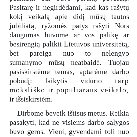
Pasitarę ir negirdėdami, kad kas rašytų
kokį veikalą apie didį mūsų tautos
jubiliatą, ryžomės patys rašyti Nors
daugumas buvome ar vos palikę ar
besirengią palikti Lietuvos universitetą,
bet pareiga nuo to nelengvo
sumanymo mūsų neatbaidė. Tuojau
pasiskirstėme temas, aptarėme darbo
pobūdį: laikytis vidurio
tarp
moksliško ir populiaraus veikalo,
ir išsiskirstėm.
Dirbome beveik ištisus metus. Reikia
pasakyti, kad ne visiems darbo sąlygos
buvo geros. Vieni, gyvendami toli nuo