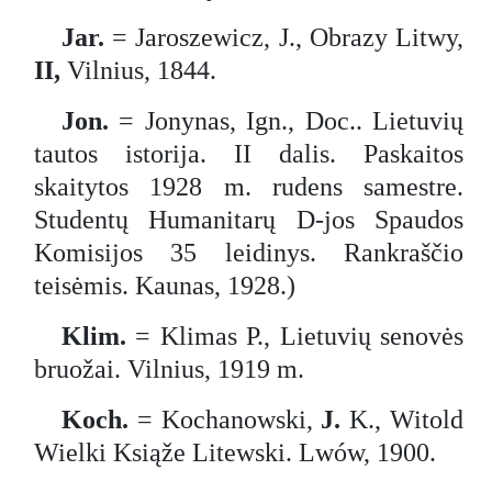
Jar.
= Jaroszewicz, J., Obrazy Litwy,
II,
Vilnius, 1844.
Jon.
= Jonynas, Ign., Doc.. Lietuvių
tautos istorija. II dalis. Paskaitos
skaitytos 1928 m. rudens samestre.
Studentų Humanitarų D-jos Spaudos
Komisijos 35 leidinys. Rankraščio
teisėmis. Kaunas, 1928.)
Klim.
= Klimas P., Lietuvių senovės
bruožai. Vilnius, 1919 m.
Koch.
= Kochanowski,
J.
K., Witold
Wielki Ksiąže Litewski. Lwów, 1900.