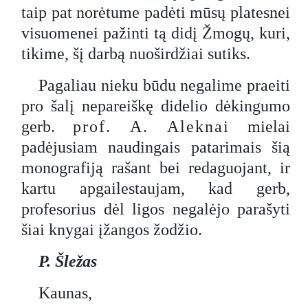
taip pat norėtume padėti mūsų platesnei
visuomenei pažinti tą didį Žmogų, kuri,
tikime, šį darbą nuoširdžiai sutiks.
Pagaliau nieku būdu negalime praeiti
pro šalį nepareiškę didelio dėkingumo
gerb.
prof. A. Aleknai
mielai
padėjusiam naudingais patarimais šią
monografiją rašant bei redaguojant, ir
kartu apgailestaujam, kad gerb,
profesorius dėl ligos negalėjo parašyti
šiai knygai įžangos žodžio.
P. Šležas
Kaunas,