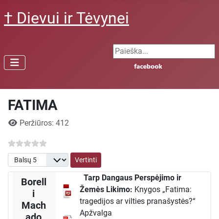
† Dievui ir Tėvynei
Search ...
FATIMA
Išsami informacija
Peržiūros: 412
Prašome įvertinti
Tarp Dangaus Perspėjimo ir
Borell
Žemės Likimo:
Knygos „Fatima:
i
tragedijos ar vilties pranašystės?“
Mach
Apžvalga
ado