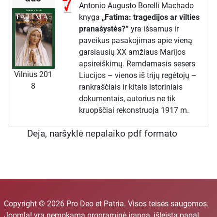
Antonio Augusto Borelli Machado
knyga
„Fatima: tragedijos ar vilties
pranašystės?“
yra išsamus ir
paveikus pasakojimas apie vieną
garsiausių XX amžiaus Marijos
apsireiškimų. Remdamasis sesers
Vilnius 201
Liucijos – vienos iš trijų regėtojų –
8
rankraščiais ir kitais istoriniais
dokumentais, autorius ne tik
kruopščiai rekonstruoja 1917 m.
įvykius Portugalijoje, bet ir
Deja, naršyklė nepalaiko pdf formato
atskleidžia gilų, pranašišką Fatimos
žinios turinį, tiesiogiai susijusį su
dramatiškais pasaulio istoriniais
įvykiais. Tai veikalas, kuris pateikia
Fatimos apsireiškimus ne kaip
praeities stebuklą, o kaip skubų ir
aktualų perspėjimą bei vilties
Copyright © 2026 Pro Deo et Patria. Visos teisės saugomos.
pažadą šiuolaikiniam pasauliui.
Joomla!
yra nemokama programinė įranga, išleista pagal