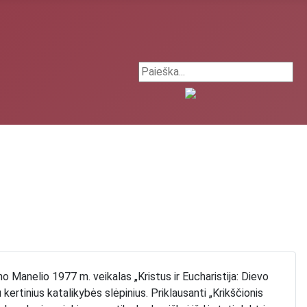
Search ...
no Manelio 1977 m. veikalas „Kristus ir Eucharistija: Dievo
u kertinius katalikybės slėpinius. Priklausanti „Krikščionis