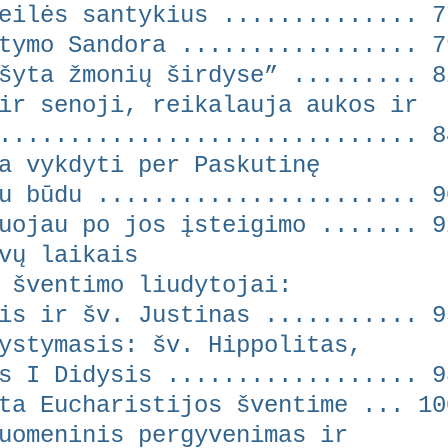
ės santykius .............. 7
ymo Sandora ................. 7
yta žmonių širdyse” ......... 8
r senoji, reikalauja aukos ir
........................... 8
 vykdyti per Paskutinę
ūdu ....................... 9
uojau po jos įsteigimo ....... 9
vų laikais
šventimo liudytojai:
ir šv. Justinas ........... 9
stymasis: šv. Hippolitas,
 Didysis .................. 9
a Eucharistijos šventime ... 10
omeninis pergyvenimas ir