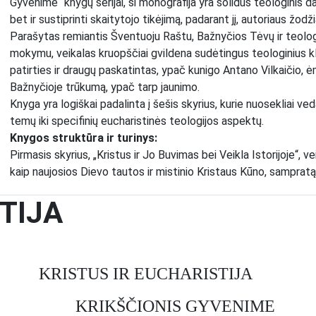
Gyvenime“ knygų serijai, ši monografija yra solidus teologinis d
bet ir sustiprinti skaitytojo tikėjimą, padarant jį, autoriaus žodži
Parašytas remiantis Šventuoju Raštu, Bažnyčios Tėvų ir teologų 
mokymu, veikalas kruopščiai gvildena sudėtingus teologinius kl
patirties ir draugų paskatintas, ypač kunigo Antano Vilkaičio, ė
Bažnyčioje trūkumą, ypač tarp jaunimo.
Knyga yra logiškai padalinta į šešis skyrius, kurie nuosekliai ve
temų iki specifinių eucharistinės teologijos aspektų.
Knygos struktūra ir turinys:
Pirmasis skyrius, „Kristus ir Jo Buvimas bei Veikla Istorijoje“, v
kaip naujosios Dievo tautos ir mistinio Kristaus Kūno, sampratą.
sakramentas“, per kurį Dievas tęsia savo išganomąjį darbą isto
TIJA
eucharistiniams svarstymams.
Antrasis skyrius, „Eucharistijos ir Jos Teologijos Istorinė Apžva
Pradedant nuo Senojo Testamento provaizdžių, tokių kaip Sando
įsteigimo , jos šventimo ankstyvojoje Bažnyčioje, viduramžiais, 
KRISTUS IR EUCHARISTIJA
perspektyva suteikia kontekstą vėliau aptariamoms teologi
Trečiasis skyrius, „Kristaus Buvimas Eucharistijoje“, yra skirt
KRIKŠČIONIS GYVENIME
sąvoka eucharistinėje teologijoje, analizuojami Evangelijų liudi