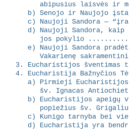
abipusius laisvės ir meil
b) Senojo ir Naujojo įstat
c) Naujoji Sandora — “įraš
d) Naujoji Sandora, kaip i
jos pokylio .............
e) Naujoji Sandora pradėta
Vakarienę sakramentiniu b
3. Eucharistijos šventimas t
4. Eucharistija Bažnyčios Tė
a) Pirmieji Eucharistijos 
šv. Ignacas Antiochietis 
b) Eucharistijos apeigų vy
popiežius šv. Grigalius I
c) Kunigo tarnyba bei viet
d) Eucharistija yra bendru