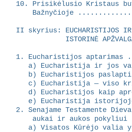
10. Prisikėlusio Kristaus bu
Bažnyčioje ...............
II skyrius: EUCHARISTIJOS IR
ISTORINĖ APŽVALGA ....
1. Eucharistijos aptarimas .
a) Eucharistija ir jos var
b) Eucharistijos paslaptis
c) Eucharistija — viso kri
d) Eucharistijos kaip apre
e) Eucharistija istorijoje
2. Senajame Testamente Dieva
aukai ir aukos pokyliui ..
a) Visatos Kūrėjo valia yr