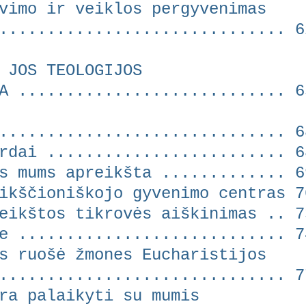
vimo ir veiklos pergyvenimas
............................ 6
 JOS TEOLOGIJOS
........................ 6
.............................. 6
dai ......................... 6
 mums apreikšta ............. 6
kščioniškojo gyvenimo centras 7
ikštos tikrovės aiškinimas .. 7
 ............................ 7
s ruošė žmones Eucharistijos
............................ 7
a palaikyti su mumis