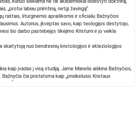
arbas, kuriuo siekiama ne tik akademiškai išdėstyti doktriną,
ais, „protui labiau priimtiną, netgi žavingą“.
raštais, liturginėmis apraiškomis ir oficialiu Bažnyčios
ausimus. Autorius, įkvėptas savo, kaip teologijos dėstytojo,
mėsi šio darbo pastebėjęs tikėjimo Kristumi ir jo veikla
da skaitytoją nuo bendresnių kristologijos ir ekleziologijos
eikia kaip įvadas į visą studiją. Jame Manelis aiškina Bažnyčios,
 Bažnyčia čia pristatoma kaip „prisikėlusio Kristaus
rijoje. Šiame skyriuje padedami pamatai tolesniems
lga“, skaitytoją veda per visą eucharistinės doktrinos raidą.
ra ir Paschos vakarienė , pereinama prie Eucharistijos
Reformacijos laikotarpiu ir XX amžiuje. Ši istorinė
nėms problemoms.
as realaus Kristaus buvimo dogmai. Čia nagrinėjama buvimo
jimai, ypač Jono evangelijos 6 skyrius, ir pirmykštės Bažnyčios