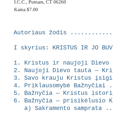
I.C.C., Putnam, CT 06260
Kaina $7.00
Autoriaus žodis ............
I skyrius: KRISTUS IR JO BUV
1. Kristus ir naujoji Dievo 
2. Naujoji Dievo tauta — Kri
3. Savo krauju Kristus įsigi
4. Priklausomybė Bažnyčiai .
5. Bažnyčia — Kristus istori
6. Bažnyčia — prisikėlusio K
a) Sakramento samprata ...