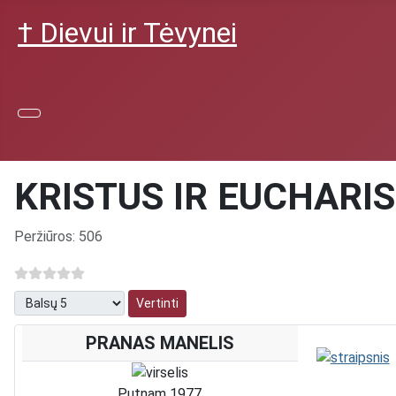
† Dievui ir Tėvynei
KRISTUS IR EUCHARIS
Išsami informacija
Peržiūros: 506
Prašome įvertinti
PRANAS MANELIS
Putnam 1977