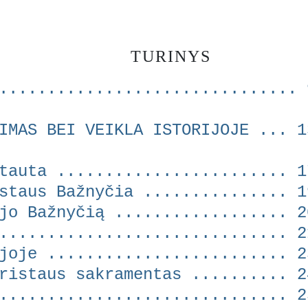
TURINYS
............................... 
IMAS BEI VEIKLA ISTORIJOJE ... 1
tauta ........................ 1
staus Bažnyčia ............... 1
jo Bažnyčią .................. 2
.............................. 2
joje ......................... 2
ristaus sakramentas .......... 2
............................. 2