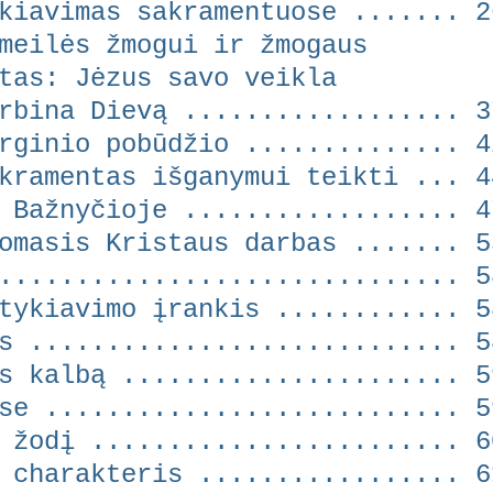
iavimas sakramentuose ....... 2
eilės žmogui ir žmogaus
s: Jėzus savo veikla
na Dievą .................. 3
ginio pobūdžio .............. 4
ramentas išganymui teikti ... 4
 Bažnyčioje .................. 4
omasis Kristaus darbas ....... 5
.............................. 5
ykiavimo įrankis ............ 5
 ............................ 5
 kalbą ...................... 5
e ........................... 5
žodį ........................ 6
charakteris ................. 6