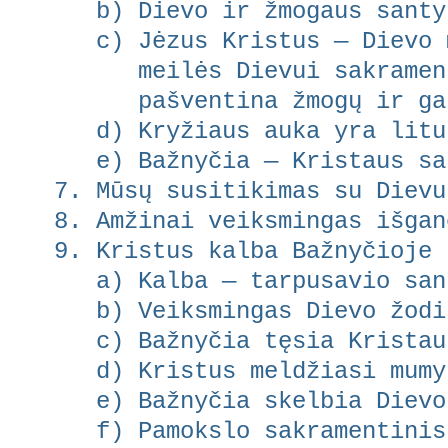
b) Dievo ir žmogaus santyk
c) Jėzus Kristus — Dievo m
meilės Dievui sakramenta
pašventina žmogų ir garbi
d) Kryžiaus auka yra litur
e) Bažnyčia — Kristaus sak
7. Mūsų susitikimas su Dievu
8. Amžinai veiksmingas išgan
9. Kristus kalba Bažnyčioje 
a) Kalba — tarpusavio sant
b) Veiksmingas Dievo žodis
c) Bažnyčia tęsia Kristaus
d) Kristus meldžiasi mumys
e) Bažnyčia skelbia Dievo 
f) Pamokslo sakramentinis 