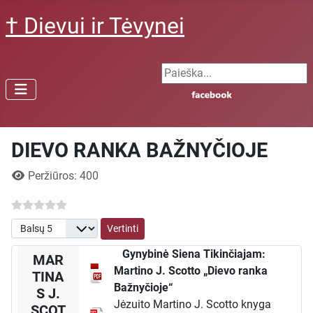
† Dievui ir Tėvynei
Search ...
DIEVO RANKA BAŽNYČIOJE
Išsami informacija
Peržiūros: 400
Prašome įvertinti
Gynybinė Siena Tikinčiajam:
MAR
Martino J. Scotto „Dievo ranka
TINA
Bažnyčioje“
S J.
Jėzuito Martino J. Scotto knyga
SCOT