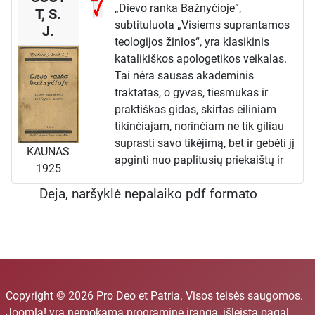
„Dievo ranka Bažnyčioje“,
T, S.
subtituluota „Visiems suprantamos
J.
teologijos žinios“, yra klasikinis
katalikiškos apologetikos veikalas.
Tai nėra sausas akademinis
traktatas, o gyvas, tiesmukas ir
praktiškas gidas, skirtas eiliniam
tikinčiajam, norinčiam ne tik giliau
suprasti savo tikėjimą, bet ir gebėti jį
KAUNAS
apginti nuo paplitusių priekaištų ir
1925
klaidingų interpretacijų. Autorius
Deja, naršyklė nepalaiko pdf formato
imasi nelengvos užduoties –
paaiškinti sudėtingiausias dogmas ir
praktikas paprasta, įtikinama kalba,
nuolat pabrėždamas dieviškąją
Bažnyčios prigimtį.
Nuo Stebuklų iki Kryžiaus Prasmės
Knyga yra sudaryta iš trumpų,
Copyright © 2026 Pro Deo et Patria. Visos teisės saugomos.
teminių skyrių, kurių kiekvienas
Joomla!
yra nemokama programinė įranga, išleista pagal