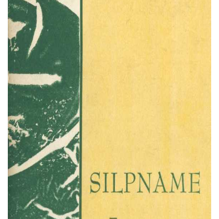
fiziškai varginanti, gali tapti dvasinio
apsivalymo ir stiprybės šaltiniu. J.
Prunskis moko, kad kentėjimai,
sujungti su Kristaus Kančia, įgyja
antgamtinę prasmę ir tampa
nuopelnu amžinybei. Ši mintis ypač
paguodžia tuos, kurie jaučiasi
bejėgiai ir nereikalingi. Autorius
pabrėžia, kad net gulėdamas ligos
patale žmogus gali būti aktyvus
Dievo bendradarbis, savo kančią
aukodamas už save ir kitus.
Išsami struktūra ir praktiniai
patarimai
Knyga suskirstyta į šešias
pagrindines dalis, nuosekliai
vedančias skaitytoją per įvairius
ligos patirties etapus: