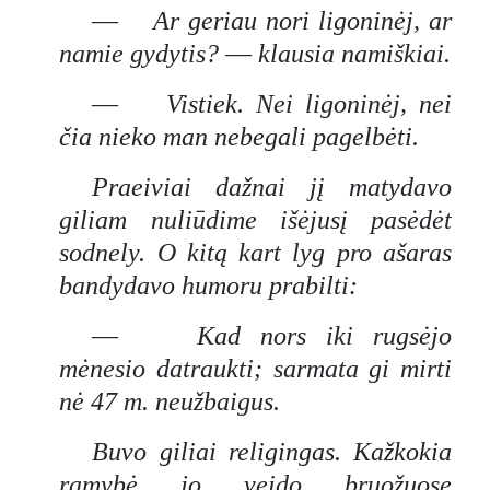
—
Ar geriau nori ligoninėj, ar
namie gydytis?
—
klausia namiškiai.
—
Vistiek. Nei ligoninėj, nei
čia nieko man nebegali pagelbėti.
Praeiviai dažnai jį matydavo
giliam nuliūdime išėjusį pasėdėt
sodnely. O kitą kart lyg pro ašaras
bandydavo humoru prabilti:
—
Kad nors iki rugsėjo
mėnesio datraukti; sarmata gi mirti
nė 47
m. neužbaigus.
Buvo giliai religingas. Kažkokia
ramybė jo veido bruožuose