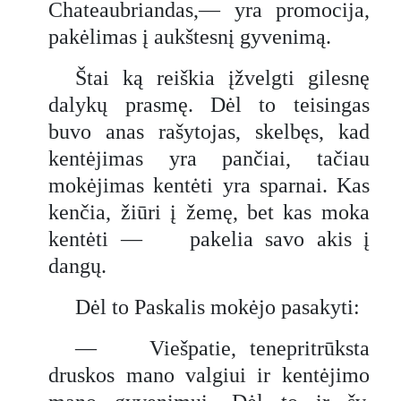
Chateaubriandas,— yra promocija,
pakėlimas į aukštesnį gyvenimą.
Štai ką reiškia įžvelgti gilesnę
dalykų prasmę. Dėl to teisingas
buvo anas rašytojas, skelbęs, kad
kentėjimas yra pančiai, tačiau
mokėjimas kentėti yra sparnai. Kas
kenčia, žiūri į žemę, bet kas moka
kentėti — pakelia savo akis į
dangų.
Dėl to Paskalis mokėjo pasakyti:
— Viešpatie, tenepritrūksta
druskos mano valgiui ir kentėjimo