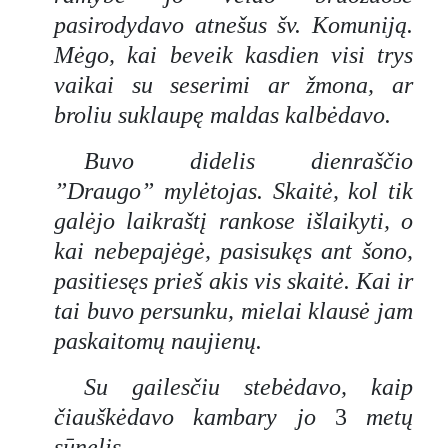
pasirodydavo atnešus šv. Komuniją.
Mėgo, kai beveik kasdien visi trys
vaikai su seserimi ar žmona, ar
broliu suklaupę maldas kalbėdavo.
Buvo didelis dienraščio
”Draugo” mylėtojas. Skaitė, kol tik
galėjo laikraštį rankose išlaikyti, o
kai nebepajėgė, pasisukęs ant šono,
pasitiesęs prieš akis vis skaitė. Kai ir
tai buvo persunku, mielai klausė jam
paskaitomų naujienų.
Su gailesčiu stebėdavo, kaip
čiauškėdavo kambary jo
3
metų
sūnelis.