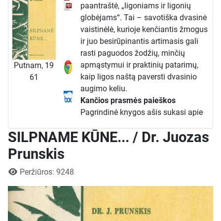
paantraštė, „ligoniams ir ligonių
globėjams“. Tai – savotiška dvasinė
vaistinėlė, kurioje kenčiantis žmogus
ir juo besirūpinantis artimasis gali
rasti paguodos žodžių, minčių
apmąstymui ir praktinių patarimų,
Putnam, 19
kaip ligos naštą paversti dvasinio
61
augimo keliu.
Kančios prasmės paieškos
Pagrindinė knygos ašis sukasi apie
vieną sudėtingiausių žmogiškosios
SILPNAME KŪNE... / Dr. Juozas
patirties klausimų – kančios
prasmę. Autorius, remdamasis
Prunskis
krikščioniškuoju mokymu, atmeta
Išsami informacija
požiūrį į ligą kaip į beprasmę
Peržiūros: 9248
bausmę ar aklą likimo smūgį. Vietoje
to, jis kviečia skaitytoją įžvelgti
kančioje gilesnę, atperkančiąją vertę.
Knygoje teigiama, kad liga, nors ir