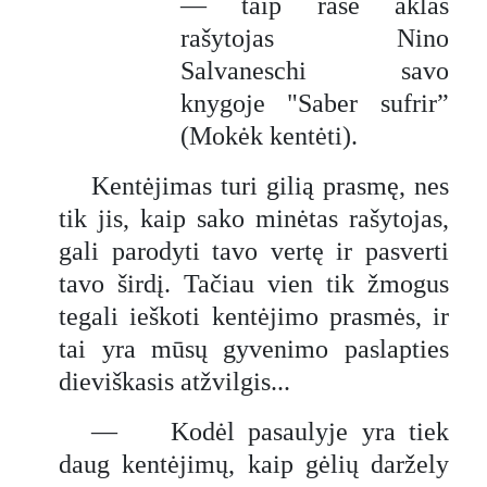
— taip rašė aklas
rašytojas Nino
Salvaneschi savo
knygoje "Saber sufrir”
(Mokėk kentėti).
Kentėjimas turi gilią prasmę, nes
tik jis, kaip sako minėtas rašytojas,
gali parodyti tavo vertę ir pasverti
tavo širdį. Tačiau vien tik žmogus
tegali ieškoti kentėjimo prasmės, ir
tai yra mūsų gyvenimo paslapties
dieviškasis atžvilgis...
— Kodėl pasaulyje yra tiek
daug kentėjimų, kaip gėlių daržely