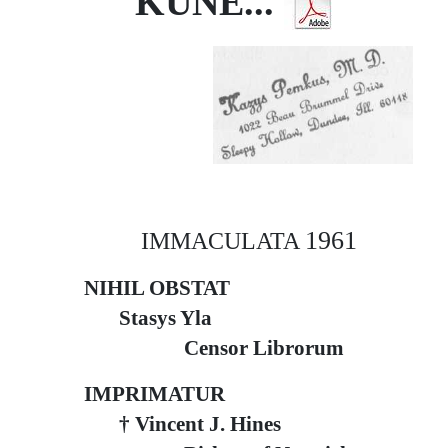
KŪNE...
Komunijos ir Ligonių patepimo),
maldos ir pasitikėjimo Švč. Mergele
Marija, tituluojama Ligonių Sveikata.
Šventieji Ligoninėse:
Pateikiami
įkvepiantys šventųjų pavyzdžiai,
tokių kaip šv. Teresėlė, kentėjusi nuo
tuberkuliozės, ar šv. Kamilis de Lellis,
visą gyvenimą paskyręs ligonių
slaugai. Šie pavyzdžiai liudija, kad
šventumas pasiekiamas ne apeinant
1961
IMMACULATA
kančią, o ją priimant su meile.
Mirties Artumoje:
Paskutinė dalis
NIHIL OBSTAT
skirta pasiruošimui susitikti su
Stasys Yla
Kūrėju, pabrėžiant geros mirties
Censor Librorum
svarbą ir viltį amžinajame gyvenime.
Išvados
IMPRIMATUR
Kun. Juozo Prunskio „Silpname
Kūne...“ – tai klasikinis pastoracinės
† Vincent J. Hines
literatūros pavyzdys. Knyga