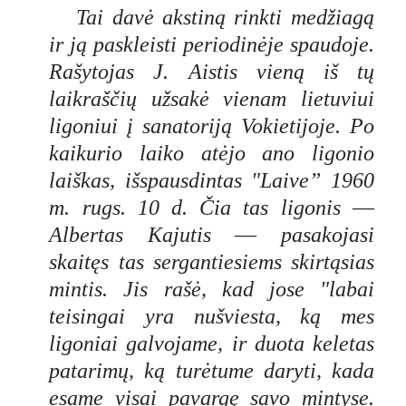
Tai davė akstiną rinkti medžiagą
ir ją paskleisti periodinėje spaudoje.
Rašytojas J. Aistis vieną iš tų
laikraščių užsakė vienam lietuviui
ligoniui į sanatoriją Vokietijoje. Po
kaikurio laiko atėjo ano ligonio
laiškas, išspausdintas "Laive” 1960
m. rugs. 10 d. Čia tas ligonis
—
Albertas Kajutis
—
pasakojasi
skaitęs tas sergantiesiems skirtąsias
mintis. Jis rašė, kad jose "labai
teisingai yra nušviesta, ką mes
ligoniai galvojame, ir duota keletas
patarimų, ką turėtume daryti, kada
esame visai pavargę savo mintyse.