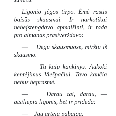
Ligonio jėgos tirpo. Ėmė rastis
baisūs skausmai. Ir narkotikai
nebeįstengdavo apmalšinti, ir tada
pro aimanas prasiverždavo:
—
Degu skausmuose, mirštu iš
skausmo.
—
Tu kaip kankinys. Aukoki
kentėjimus Viešpačiui. Tavo kančia
nebus beprasmė.
—
Darau tai, darau,
—
atsiliepia ligonis, bet ir prideda:
—
Jau artėja pabaiga.