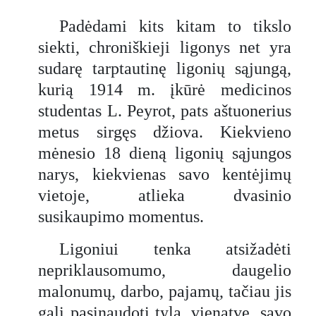
Padėdami kits kitam to tikslo
siekti, chroniškieji ligonys net yra
sudarę tarptautinę ligonių sąjungą,
kurią 1914 m. įkūrė medicinos
studentas L. Peyrot, pats aštuonerius
metus sirgęs džiova. Kiekvieno
mėnesio 18 dieną ligonių sąjungos
narys, kiekvienas savo kentėjimų
vietoje, atlieka dvasinio
susikaupimo momentus.
Ligoniui tenka atsižadėti
nepriklausomumo, daugelio
malonumų, darbo, pajamų, tačiau jis
gali pasinaudoti tyla, vienatve, savo