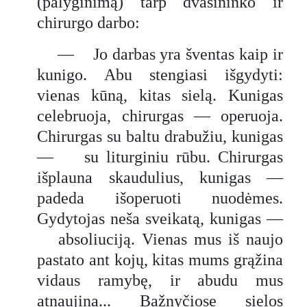
(palyginimą) tarp dvasininko ir
chirurgo darbo:
— Jo darbas yra šventas kaip ir
kunigo. Abu stengiasi išgydyti:
vienas kūną, kitas sielą. Kunigas
celebruoja, chirurgas — operuoja.
Chirurgas su baltu drabužiu, kunigas
— su liturginiu rūbu. Chirurgas
išplauna skaudulius, kunigas —
padeda išoperuoti nuodėmes.
Gydytojas neša sveikatą, kunigas —
absoliuciją. Vienas mus iš naujo
pastato ant kojų, kitas mums grąžina
vidaus ramybę, ir abudu mus
atnaujina... Bažnyčiose sielos