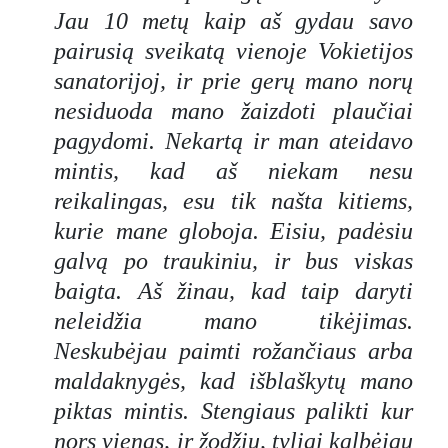
Jau 10 metų kaip aš gydau savo
pairusią sveikatą vienoje Vokietijos
sanatorijoj, ir prie gerų mano norų
nesiduoda mano žaizdoti plaučiai
pagydomi. Nekartą ir man ateidavo
mintis, kad aš niekam nesu
reikalingas, esu tik našta kitiems,
kurie mane globoja. Eisiu, padėsiu
galvą po traukiniu, ir bus viskas
baigta. Aš žinau, kad taip daryti
neleidžia mano tikėjimas.
Neskubėjau paimti rožančiaus arba
maldaknygės, kad išblaškytų mano
piktas mintis. Stengiaus palikti kur
nors vienas, ir žodžiu, tyliai kalbėjau