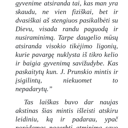
gyvenime atsiranda tai, kas man yra
skaudu, ne vien fiziškai, bet ir
dvasiškai aš stengiuos pasikalbėti su
Dievu, visada randu paguodą ir
nusiraminimą. Tarpe daugelio mūsų
atsiranda visokio tikėjimo ligonių,
kurie pavargę nuklysta iš tikro kelio
ir baigia gyvenimą savižudybe. Kas
paskaitytų kun. J. Prunskio mintis ir
įsigilintų, niekuomet to
nepadarytų.”
Tas laiškas buvo dar naujas
akstinas šias mintis išleisti atskiru
leidiniu, ką ir padarau, ypač
norėdamas pagerbti atminimą savo