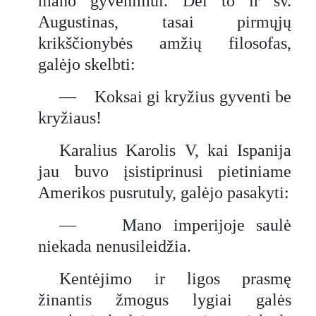
mano gyvenimui. Dėl to ir šv.
Augustinas, tasai pirmųjų
krikščionybės amžių filosofas,
galėjo skelbti:
— Koksai gi kryžius gyventi be
kryžiaus!
Karalius Karolis V, kai Ispanija
jau buvo įsistiprinusi pietiniame
Amerikos pusrutuly, galėjo pasakyti:
— Mano imperijoje saulė
niekada nenusileidžia.
Kentėjimo ir ligos prasmę
žinantis žmogus lygiai galės