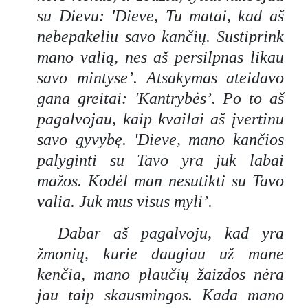
su Dievu: 'Dieve, Tu matai, kad aš
nebepakeliu savo kančių. Sustiprink
mano valią, nes aš persilpnas likau
savo mintyse’. Atsakymas ateidavo
gana greitai: 'Kantrybės’. Po to aš
pagalvojau, kaip kvailai aš įvertinu
savo gyvybę. 'Dieve, mano kančios
palyginti su Tavo yra juk labai
mažos. Kodėl man nesutikti su Tavo
valia. Juk mus visus myli’.
Dabar aš pagalvoju, kad yra
žmonių, kurie daugiau už mane
kenčia, mano plaučių žaizdos nėra
jau taip skausmingos. Kada mano