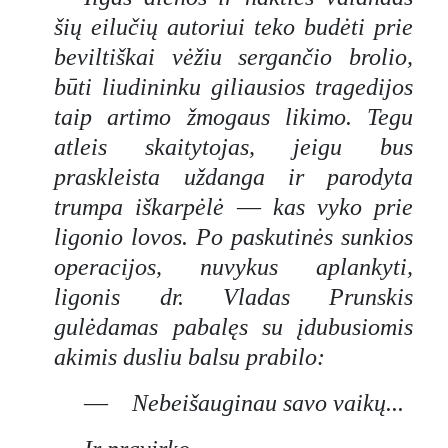
šių eilučių autoriui teko budėti prie
beviltiškai vėžiu sergančio brolio,
būti liudininku giliausios tragedijos
taip artimo žmogaus likimo. Tegu
atleis skaitytojas, jeigu bus
praskleista uždanga ir parodyta
trumpa iškarpėlė
—
kas vyko prie
ligonio lovos. Po paskutinės sunkios
operacijos, nuvykus aplankyti,
ligonis dr. Vladas Prunskis
gulėdamas pabalęs su įdubusiomis
akimis dusliu balsu prabilo:
—
Nebeišauginau savo vaikų...