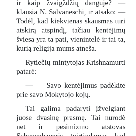
ir kaip žvaigždžių danguje? —
klausia N. Salvaneschi, ir atsako: —
Todėl, kad kiekvienas skausmas turi
atskirą atspindį, tačiau kentėjimų
šviesa yra ta pati, vienintelė ir tai ta,
kurią religija mums atneša.
Rytiečių mintytojas Krishnamurti
patarė:
— Savo kentėjimus padėkite
prie savo Mokytojo kojų.
Tai galima padaryti įžvelgiant
juose dvasinę prasmę. Tai nurodė
net ir pesimizmo atstovas
Schopenhaueris, tvirtindamas, kad