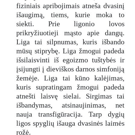
fiziniais apribojimais atneša dvasinį
išaugimą, tiems, kurie moka to
siekti. Prie ligonio lovos
prikryžiuotieji mąsto apie dangų.
Liga tai silpnumas, kuris išbando
mūsų stiprybę. Liga žmogui padeda
išsilaisvinti iš egoizmo tuštybės ir
įsijungti į dieviškos darnos simfoniją
žemėje. Liga tai kūno kalėjimas,
kuris supratingam žmogui padeda
atnešti laisvę sielai. Sirgimas tai
išbandymas, atsinaujinimas, net
nauja transfigūracija. Tarp dygių
ligos spyglių išauga dvasinės laimės
rožė.