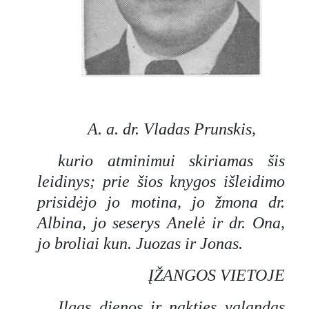
A. a. dr. Vladas Prunskis,
kurio atminimui skiriamas šis
leidinys; prie šios knygos išleidimo
prisidėjo jo motina, jo žmona dr.
Albina, jo seserys Anelė ir dr. Ona,
jo broliai kun. Juozas ir Jonas.
ĮŽANGOS VIETOJE
Ilgas dienos ir nakties valandas