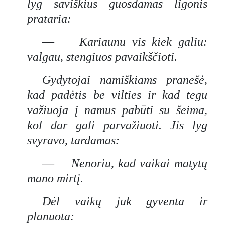
lyg saviškius guosdamas ligonis
prataria:
—
Kariaunu vis kiek galiu:
valgau, stengiuos pavaikščioti.
Gydytojai namiškiams pranešė,
kad padėtis be vilties ir kad tegu
važiuoja į namus pabūti su šeima,
kol dar gali parvažiuoti. Jis lyg
svyravo, tardamas:
—
Nenoriu, kad vaikai matytų
mano mirtį.
Dėl vaikų juk gyventa ir
planuota: