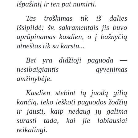
išpažintį ir ten pat numirti.
Tas troškimas tik iš dalies
išsipildė: šv. sakramentais jis buvo
aprūpinamas kasdien, o į bažnyčią
atneštas tik su karstu...
Bet yra didžioji paguoda
—
nesibaigiantis gyvenimas
amžinybėje.
Kasdien stebint tą juodą gilią
kančią, teko ieškoti paguodos žodžių
ir jausti, kaip nedaug jų galima
surasti tada, kai jie labiausiai
reikalingi.