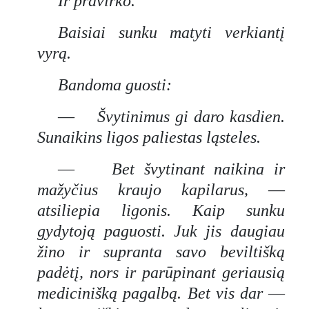
Ir pravirko.
Baisiai sunku matyti verkiantį
vyrą.
Bandoma guosti:
—
Švytinimus gi daro kasdien.
Sunaikins ligos paliestas ląsteles.
—
Bet švytinant naikina ir
mažyčius kraujo kapilarus,
—
atsiliepia ligonis. Kaip sunku
gydytoją paguosti. Juk jis daugiau
žino ir supranta savo beviltišką
padėtį, nors ir parūpinant geriausią
medicinišką pagalbą. Bet vis dar
—