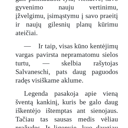
gyvenimo nauju vertinimu,
įžvelgimu, įsimąstymu į savo praeitį
ir naujų gilesnių planų kūrimu
ateičiai.
— Ir taip, visas kūno kentėjimų
vargas pavirsta nepramatomu sielos
turtu, — skelbia rašytojas
Salvaneschi, pats daug paguodos
radęs visiškame aklume.
Legenda pasakoja apie vieną
šventą kankinį, kuris be galo daug
iškentėjo ištemptas ant sienojaus.
Tačiau tas sausas medis vėliau
pražydęs. Ir ligonyje, kuo daugiau