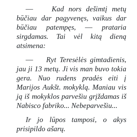
—
Kad nors dešimtį metų
būčiau dar pagyvenęs, vaikus dar
būčiau patempęs,
—
prataria
sirgdamas. Tai vėl kitą dieną
atsimena:
—
Ryt Teresėlės gimtadienis,
jau ji 13 metų. Ji vis man buvo tokia
gera. Nuo rudens pradės eiti į
Marijos Aukšt. mokyklą. Maniau vis
ją iš mokyklos parvešiu grįždamas iš
Nabisco fabriko... Nebeparvešiu...
Ir jo lūpos tamposi, o akys
prisipildo ašarų.