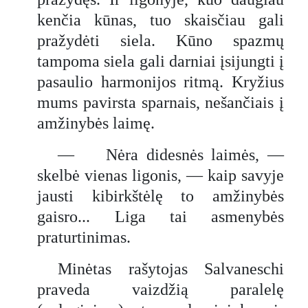
kenčia kūnas, tuo skaisčiau gali
pražydėti siela. Kūno spazmų
tampoma siela gali darniai įsijungti į
pasaulio harmonijos ritmą. Kryžius
mums pavirsta sparnais, nešančiais į
amžinybės laimę.
— Nėra didesnės laimės, —
skelbė vienas ligonis, — kaip savyje
jausti kibirkštėlę to amžinybės
gaisro... Liga tai asmenybės
praturtinimas.
Minėtas rašytojas Salvaneschi
praveda vaizdžią paralelę