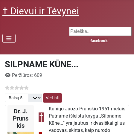
† Dievui ir Tėvynei
Search ...
SILPNAME KŪNE...
Išsami informacija
Peržiūros: 609
Prašome įvertinti
Kunigo Juozo Prunskio 1961 metais
Dr. J.
Putname išleista knyga „Silpname
Pruns
Kūne...“ yra jautrus ir dvasiškai gilus
kis
vadovas, skirtas, kaip nurodo