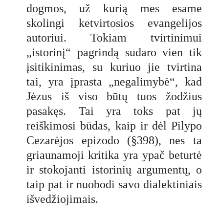
dogmos, už kurią mes esame
skolingi ketvirtosios evangelijos
autoriui. Tokiam tvirtinimui
„istorinį“ pagrindą sudaro vien tik
įsitikinimas, su kuriuo jie tvirtina
tai, yra įprasta „negalimybė“, kad
Jėzus iš viso būtų tuos žodžius
pasakęs. Tai yra toks pat jų
reiškimosi būdas, kaip ir dėl Pilypo
Cezarėjos epizodo (§398), nes ta
griaunamoji kritika yra ypač beturtė
ir stokojanti istorinių argumentų, o
taip pat ir nuobodi savo dialektiniais
išvedžiojimais.