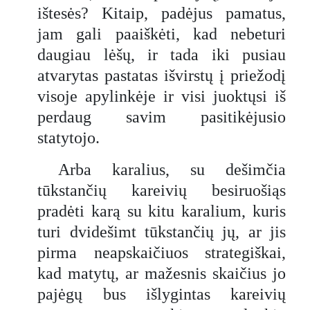
ištesės? Kitaip, padėjus pamatus,
jam gali paaiškėti, kad nebeturi
daugiau lėšų, ir tada iki pusiau
atvarytas pastatas išvirstų į priežodį
visoje apylinkėje ir visi juoktųsi iš
perdaug savim pasitikėjusio
statytojo.
Arba karalius, su dešimčia
tūkstančių kareivių besiruošiąs
pradėti karą su kitu karalium, kuris
turi dvidešimt tūkstančių jų, ar jis
pirma neapskaičiuos strategiškai,
kad matytų, ar mažesnis skaičius jo
pajėgų bus išlygintas kareivių