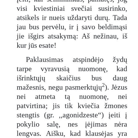
visi kviestiniai svečiai susirinko,
atsikels ir nueis uždaryti durų. Tada
jau bus pervėlu, ir į savo beldimąsi
jie išgirs atsakymą: Aš nežinau, iš
kur jūs esate!
Paklausimas atspindėjo žydų
tarpe vyravusią nuomonę, kad
išrinktųjų skaičius bus daug
2
mažesnis, negu pasmerktųjų
). Jėzus
nei atmeta tą nuomonę, nei
patvirtina; jis tik kviečia žmones
stengtis (gr. ,,agonidzeste“) įeiti į
pokylio salę, nes įėjimas nėra
lengvas. Aišku, kad klausėjas yra