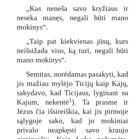
„Kas neneša savo kryžiaus ir
neseka manęs, negali būti mano
mokinys“.
„Taip pat kiekvienas jūsų, kurs
neišsižada viso, ką turi, negali būti
mano mokinys“.
Semitas, norėdamas pasakyti, kad
jis mažiau mylėjo Ticijų kaip Kajų,
sakydavo, kad Ticijaus, lyginant su
1
Kajum, nekentė
). Ta prasme ir
Jėzus čia išsireiškia, kai jis pirmoje
sąlygoje sako, kad jo mokiniai
privalo neapkęsti savo kraujo