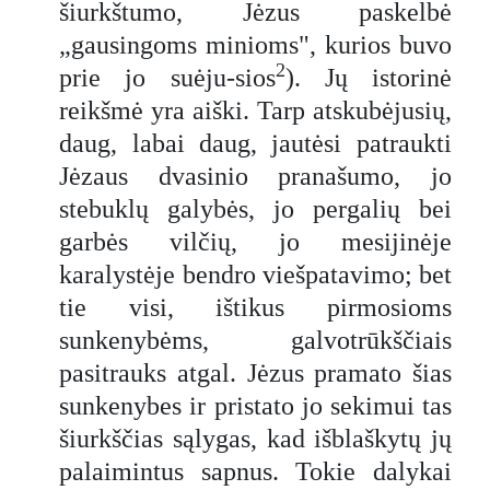
šiurkštumo, Jėzus paskelbė
„gausingoms minioms", kurios buvo
2
prie jo suėju-sios
). Jų istorinė
reikšmė yra aiški. Tarp atskubėjusių,
daug, labai daug, jautėsi patraukti
Jėzaus dvasinio pranašumo, jo
stebuklų galybės, jo pergalių bei
garbės vilčių, jo mesijinėje
karalystėje bendro viešpatavimo; bet
tie visi, ištikus pirmosioms
sunkenybėms, galvotrūkščiais
pasitrauks atgal. Jėzus pramato šias
sunkenybes ir pristato jo sekimui tas
šiurkščias sąlygas, kad išblaškytų jų
palaimintus sapnus. Tokie dalykai