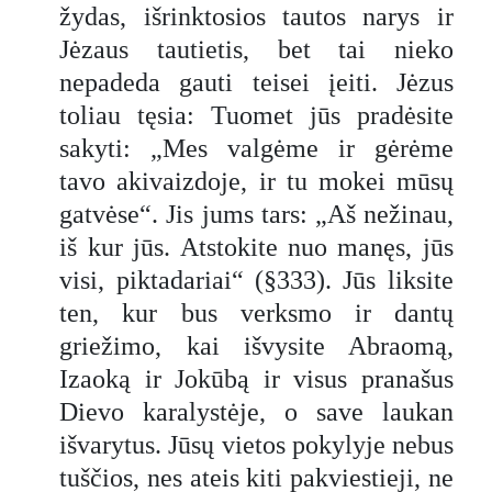
žydas, išrinktosios tautos narys ir
Jėzaus tautietis, bet tai nieko
nepadeda gauti teisei įeiti. Jėzus
toliau tęsia: Tuomet jūs pradėsite
sakyti: „Mes valgėme ir gėrėme
tavo akivaizdoje, ir tu mokei mūsų
gatvėse“. Jis jums tars: „Aš nežinau,
iš kur jūs. Atstokite nuo manęs, jūs
visi, piktadariai“ (§333). Jūs liksite
ten, kur bus verksmo ir dantų
griežimo, kai išvysite Abraomą,
Izaoką ir Jokūbą ir visus pranašus
Dievo karalystėje, o save laukan
išvarytus. Jūsų vietos pokylyje nebus
tuščios, nes ateis kiti pakviestieji, ne