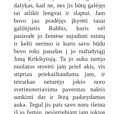
dalykas, kad ne, nes jis būtų galėjęs
tai atlikti lengvai ir slaptai. Jam
buvo jau pradėjęs įkyrėti tasai
galilėjietis Rabbis, kuris vėl
pasirodė jo žemėse sujudinti minių
ir kelti nerimo ir kuris savo būdu
buvo toks panašus į jo nužudytąjį
Joną Krikštytoją. Ta jo auka turėjo
nuolatos stovėti jam prieš akis, vis
stipriau priekaištaudama jam, ir
tetrarkas neturėjo jokio noro
svetimoteriavimu paverstas naktis
sunkinti dar ir Jėzų padarydamas
auka. Tegul jis pats savo noru išeina
iš jo žemių, nesigriebiant jam jokios