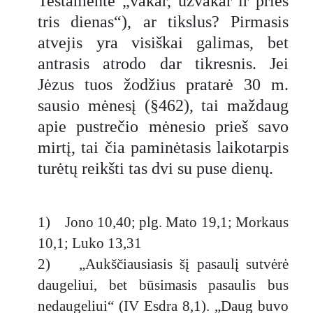
Testamente „vakar, užvakar ir prieš
tris dienas“), ar tikslus? Pirmasis
atvejis yra visiškai galimas, bet
antrasis atrodo dar tikresnis. Jei
Jėzus tuos žodžius pratarė 30 m.
sausio mėnesį (§462), tai maždaug
apie pustrečio mėnesio prieš savo
mirtį, tai čia paminėtasis laikotarpis
turėtų reikšti tas dvi su puse dienų.
1) Jono 10,40; plg. Mato 19,1; Morkaus
10,1; Luko 13,31
2) „Aukščiausiasis šį pasaulį sutvėrė
daugeliui, bet būsimasis pasaulis bus
nedaugeliui“ (IV Esdra 8,1). „Daug buvo