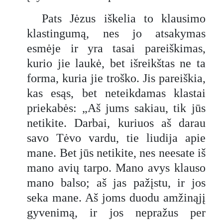
Pats Jėzus iškelia to klausimo
klastingumą, nes jo atsakymas
esmėje ir yra tasai pareiškimas,
kurio jie laukė, bet išreikštas ne ta
forma, kuria jie troško. Jis pareiškia,
kas esąs, bet neteikdamas klastai
priekabės: „Aš jums sakiau, tik jūs
netikite. Darbai, kuriuos aš darau
savo Tėvo vardu, tie liudija apie
mane. Bet jūs netikite, nes neesate iš
mano avių tarpo. Mano avys klauso
mano balso; aš jas pažįstu, ir jos
seka mane. Aš joms duodu amžinąjį
gyvenimą, ir jos nepražus per