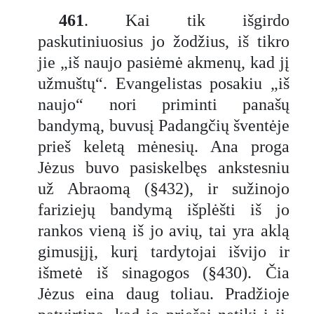
461
. Kai tik išgirdo
paskutiniuosius jo žodžius, iš tikro
jie „iš naujo pasiėmė akmenų, kad jį
užmuštų“. Evangelistas posakiu „iš
naujo“ nori priminti panašų
bandymą, buvusį Padangčių šventėje
prieš keletą mėnesių. Ana proga
Jėzus buvo pasiskelbęs ankstesniu
už Abraomą (§432), ir sužinojo
fariziejų bandymą išplėšti iš jo
rankos vieną iš jo avių, tai yra aklą
gimusįjį, kurį tardytojai išvijo ir
išmetė iš sinagogos (§430). Čia
Jėzus eina daug toliau. Pradžioje