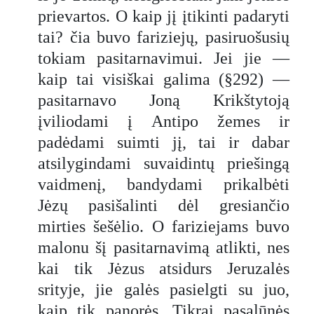
prievartos. O kaip jį įtikinti padaryti
tai? čia buvo fariziejų, pasiruošusių
tokiam pasitarnavimui. Jei jie —
kaip tai visiškai galima (§292) —
pasitarnavo Joną Krikštytoją
įviliodami į Antipo žemes ir
padėdami suimti jį, tai ir dabar
atsilygindami suvaidintų priešingą
vaidmenį, bandydami prikalbėti
Jėzų pasišalinti dėl gresiančio
mirties šešėlio. O fariziejams buvo
malonu šį pasitarnavimą atlikti, nes
kai tik Jėzus atsidurs Jeruzalės
srityje, jie galės pasielgti su juo,
kaip tik panorės. Tikrai pasalūnės