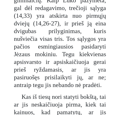
giminaičių. Kaip Luko pažymėta,
gal dėl redagavimo, trečioji sąlyga
(14,33) yra atskirta nuo pirmųjų
dviejų (14,26-27), ir prieš ją eina
dvigubas prilyginimas, kuris
nušviečia visas tris. Tos sąlygos yra
pačios esmingiausios pasidaryti
Jėzaus mokiniu. Tegu kiekvienas
apsisvarsto ir apsiskaičiuoja gerai
prieš ryždamasis, ar jis yra
pasiruošęs prisilaikyti jų, ar ne;
antraip tegu jis nebando nė pradėti.
Kas iš tiesų nori statyti bokštą, tai
ar jis neskaičiuoja pirma, kiek tai
kainuos, kad pamatytų, ar jis