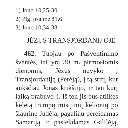
1) Jono 10,25-30
2) Plg. psalmę 81,6
3) Jono 10,34-38
JĖZUS TRANSJORDANIJ OJE
462.
Tuojau po Pašventinimo
šventės, tai yra 30 m. pirmosiomis
dienomis, Jėzus nuvyko į
Transjordaniją (Perėją), į tą sritį, kur
anksčiau Jonas krikštijo, ir ten kurį
1
laiką prabuvo
). Iš ten jis bus atlikęs
keletą trumpų misijinių kelionių po
šiaurinę Judėją, pagaliau pereidamas
Samariją ir pasiekdamas Galilėją,