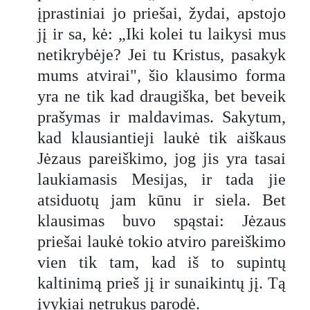
įprastiniai jo priešai, žydai, apstojo
jį ir sa, kė: „Iki kolei tu laikysi mus
netikrybėje? Jei tu Kristus, pasakyk
mums atvirai", šio klausimo forma
yra ne tik kad draugiška, bet beveik
prašymas ir maldavimas. Sakytum,
kad klausiantieji laukė tik aiškaus
Jėzaus pareiškimo, jog jis yra tasai
laukiamasis Mesijas, ir tada jie
atsiduotų jam kūnu ir siela. Bet
klausimas buvo spąstai: Jėzaus
priešai laukė tokio atviro pareiškimo
vien tik tam, kad iš to supintų
kaltinimą prieš jį ir sunaikintų jį. Tą
įvykiai netrukus parodė.