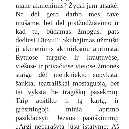
mane akmenimis? Žydai jam atsakė:
Ne dėl gero darbo mes tave
mušame, bet dėl piktžodžiavimo ir
kad tu, būdamas žmogus, pats
dediesi Dievu!“ Skubėjimas užmušti
jį akmenimis akimirksniu aprimsta.
Rytuose turguje ir krautuvėse,
viešose ir privačiose vietose žmonės
staiga dėl menkniekio supyksta,
šaukia, teatrališkai mostaguoja, bet
tai vyksta be tragiškų pasekmių.
Taip atsitiko ir tą kartą, ir
grėsmingoji minia aprimo
pasiklausyti Jėzaus paaiškinimų:
„Argi neparašyta jūsų įstatyme: Aš