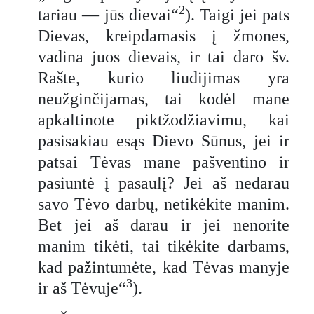
2
tariau — jūs dievai“
). Taigi jei pats
Dievas, kreipdamasis į žmones,
vadina juos dievais, ir tai daro šv.
Rašte, kurio liudijimas yra
neužginčijamas, tai kodėl mane
apkaltinote piktžodžiavimu, kai
pasisakiau esąs Dievo Sūnus, jei ir
patsai Tėvas mane pašventino ir
pasiuntė į pasaulį? Jei aš nedarau
savo Tėvo darbų, netikėkite manim.
Bet jei aš darau ir jei nenorite
manim tikėti, tai tikėkite darbams,
kad pažintumėte, kad Tėvas manyje
3
ir aš Tėvuje“
).