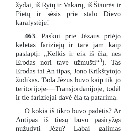
žydai, iš Rytų ir Vakarų, iš Šiaurės ir
Pietų ir sėsis prie stalo Dievo
karalystėje!
463
. Paskui prie Jėzaus priėjo
keletas fariziejų ir tarė jam kaip
paslaptį: „Kelkis ir eik iš čia, nes
3
Erodas nori tave užmušti“
). Tas
Erodas tai An tipas, Jono Krikštytojo
žudikas. Tada Jėzus buvo kaip tik jo
teritorijoje-—Transjordanijoje, todėl
ir tie fariziejai davė čia tą patarimą.
O kokia iš tikro buvo padėtis? Ar
Antipas iš tiesų buvo pasiryžęs
nužudyti Jėzų? Labai galimas