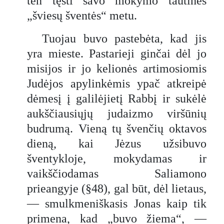
ten tęsti savo mokymo tautinės
„šviesų šventės“ metu.
Tuojau buvo pastebėta, kad jis
yra mieste. Pastarieji ginčai dėl jo
misijos ir jo kelionės artimosiomis
Judėjos apylinkėmis ypač atkreipė
dėmesį į galilėjietį Rabbį ir sukėlė
aukščiausiųjų judaizmo viršūnių
budrumą. Vieną tų švenčių oktavos
dieną, kai Jėzus užsibuvo
šventykloje, mokydamas ir
vaikščiodamas Saliamono
prieangyje (§48), gal būt, dėl lietaus,
— smulkmeniškasis Jonas kaip tik
primena, kad „buvo žiema“, —