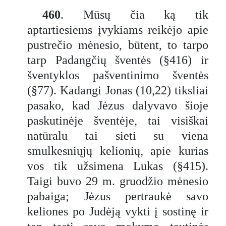
460
. Mūsų čia ką tik
aptartiesiems įvykiams reikėjo apie
pustrečio mėnesio, būtent, to tarpo
tarp Padangčių šventės (§416) ir
šventyklos pašventinimo šventės
(§77). Kadangi Jonas (10,22) tiksliai
pasako, kad Jėzus dalyvavo šioje
paskutinėje šventėje, tai visiškai
natūralu tai sieti su viena
smulkesniųjų kelionių, apie kurias
vos tik užsimena Lukas (§415).
Taigi buvo 29 m. gruodžio mėnesio
pabaiga; Jėzus pertraukė savo
keliones po Judėją vykti į sostinę ir