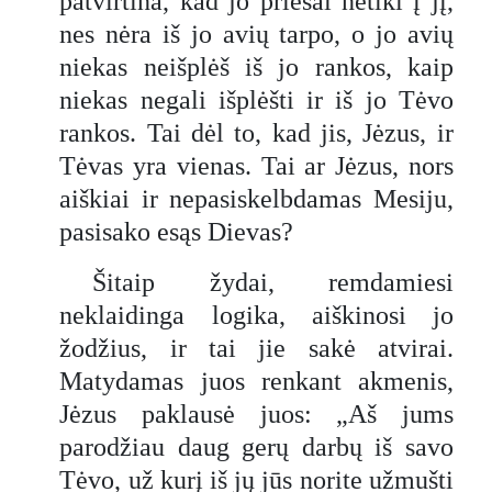
patvirtina, kad jo priešai netiki į jį,
nes nėra iš jo avių tarpo, o jo avių
niekas neišplėš iš jo rankos, kaip
niekas negali išplėšti ir iš jo Tėvo
rankos. Tai dėl to, kad jis, Jėzus, ir
Tėvas yra vienas. Tai ar Jėzus, nors
aiškiai ir nepasiskelbdamas Mesiju,
pasisako esąs Dievas?
Šitaip žydai, remdamiesi
neklaidinga logika, aiškinosi jo
žodžius, ir tai jie sakė atvirai.
Matydamas juos renkant akmenis,
Jėzus paklausė juos: „Aš jums
parodžiau daug gerų darbų iš savo
Tėvo, už kurį iš jų jūs norite užmušti