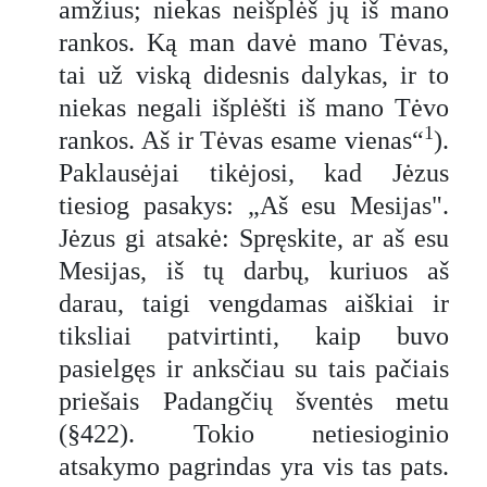
amžius; niekas neišplėš jų iš mano
rankos. Ką man davė mano Tėvas,
tai už viską didesnis dalykas, ir to
niekas negali išplėšti iš mano Tėvo
1
rankos. Aš ir Tėvas esame vienas“
).
Paklausėjai tikėjosi, kad Jėzus
tiesiog pasakys: „Aš esu Mesijas".
Jėzus gi atsakė: Spręskite, ar aš esu
Mesijas, iš tų darbų, kuriuos aš
darau, taigi vengdamas aiškiai ir
tiksliai patvirtinti, kaip buvo
pasielgęs ir anksčiau su tais pačiais
priešais Padangčių šventės metu
(§422). Tokio netiesioginio
atsakymo pagrindas yra vis tas pats.