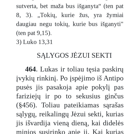
sutverta, bet maža bus išganyta“ (ten pat
8, 3). „Tokių, kurie žus, yra žymiai
daugiau negu tokių, kurie bus išganyti"
(ten pat 9,15).
3) Luko 13,31
SĄLYGOS JĖZUI SEKTI
464
. Lukas ir toliau tęsia paskirų
įvykių rinkinį. Po įspėjimo iš Antipo
pusės jis pasakoja apie pokylį pas
fariziejų ir po to sekusius ginčus
(§456). Toliau pateikiamas sąrašas
sąlygų, reikalingų Jėzui sekti, kurias
jis išvardija vieną dieną, kai didelės
minios susirinko apie jį. Kai kurias