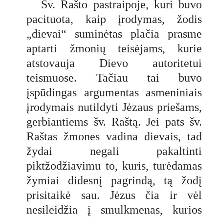
Šv. Rašto pastraipoje, kuri buvo
pacituota, kaip įrodymas, žodis
„dievai“ suminėtas plačia prasme
aptarti žmonių teisėjams, kurie
atstovauja Dievo autoritetui
teismuose. Tačiau tai buvo
įspūdingas argumentas asmeniniais
įrodymais nutildyti Jėzaus priešams,
gerbiantiems šv. Raštą. Jei pats šv.
Raštas žmones vadina dievais, tad
žydai negali pakaltinti
piktžodžiavimu to, kuris, turėdamas
žymiai didesnį pagrindą, tą žodį
prisitaikė sau. Jėzus čia ir vėl
nesileidžia į smulkmenas, kurios