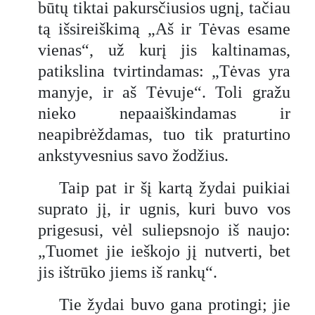
būtų tiktai pakursčiusios ugnį, tačiau
tą išsireiškimą „Aš ir Tėvas esame
vienas“, už kurį jis kaltinamas,
patikslina tvirtindamas: „Tėvas yra
manyje, ir aš Tėvuje“. Toli gražu
nieko nepaaiškindamas ir
neapibrėždamas, tuo tik praturtino
ankstyvesnius savo žodžius.
Taip pat ir šį kartą žydai puikiai
suprato jį, ir ugnis, kuri buvo vos
prigesusi, vėl suliepsnojo iš naujo:
„Tuomet jie ieškojo jį nutverti, bet
jis ištrūko jiems iš rankų“.
Tie žydai buvo gana protingi; jie