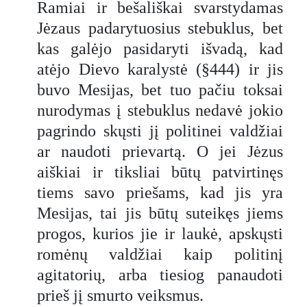
Ramiai ir bešališkai svarstydamas
Jėzaus padarytuosius stebuklus, bet
kas galėjo pasidaryti išvadą, kad
atėjo Dievo karalystė (§444) ir jis
buvo Mesijas, bet tuo pačiu toksai
nurodymas į stebuklus nedavė jokio
pagrindo skųsti jį politinei valdžiai
ar naudoti prievartą. O jei Jėzus
aiškiai ir tiksliai būtų patvirtinęs
tiems savo priešams, kad jis yra
Mesijas, tai jis būtų suteikęs jiems
progos, kurios jie ir laukė, apskųsti
romėnų
valdžiai kaip politinį
agitatorių, arba tiesiog panaudoti
prieš jį smurto veiksmus.