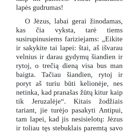
lapės gudrumas!
O Jėzus, labai gerai žinodamas,
kas čia vyksta, tarė tiems
susirupinusiems fariziejams: „Eikite
ir sakykite tai lapei: štai, aš išvarau
velnius ir darau gydymų šiandien ir
rytoj, o trečią dieną visa bus man
baigta. Tačiau šiandien, rytoj ir
poryt aš turiu būti kelionėje, nes
netinka, kad pranašas žūtų kitur kaip
tik Jeruzalėje“. Kitais žodžiais
tariant, jie turėjo pasakyti Antipui,
tam lapei, kad jis nesisielotų: Jėzus
ir toliau tęs stebuklais paremtą savo