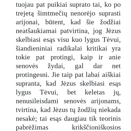
tuojau pat puikiai suprato tai, ko po
trejetą šimtmečių nenorėjo suprasti
arijonai, būtent, kad šie žodžiai
neatšaukiamai patvirtina, jog Jėzus
skelbiasi esąs visu kuo lygus Tėvui,
šiandieniniai radikalai kritikai yra
tokie pat protingi, kaip ir anie
senovės žydai, gal dar net
protingesni. Jie taip pat labai aiškiai
supranta, kad Jėzus skelbiasi esąs
lygus Tėvui, bet keletas jų,
nenusileisdami senovės arijonams,
tvirtina, kad Jėzus tų žodžių niekada
nesakė; tai esąs daugiau tik teorinis
pabrėžimas krikščioniškosios