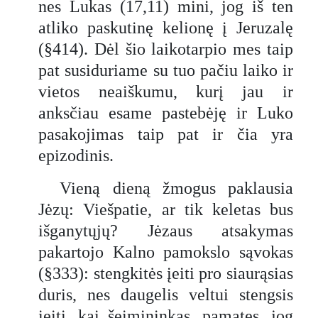
nes Lukas (17,11) mini, jog iš ten
atliko paskutinę kelionę į Jeruzalę
(§414). Dėl šio laikotarpio mes taip
pat susiduriame su tuo pačiu laiko ir
vietos neaiškumu, kurį jau ir
anksčiau esame pastebėję ir Luko
pasakojimas taip pat ir čia yra
epizodinis.
Vieną dieną žmogus paklausia
Jėzų: Viešpatie, ar tik keletas bus
išganytųjų? Jėzaus atsakymas
pakartojo Kalno pamokslo sąvokas
(§333): stengkitės įeiti pro siaurąsias
duris, nes daugelis veltui stengsis
įeiti, kai šeimininkas, pamatęs, jog