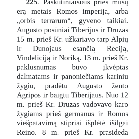
225
. Paskutiniaisiais prieš mūsų
erą metais Romos imperija, arba
„orbis terrarum“, gyveno taikiai.
Augusto posūniai Tiberijus ir Druzas
15 m. prieš Kr. užkariavo tarp Alpių
ir Dunojaus esančią Reciją,
Vindeliciją ir Noriką. 13 m. prieš Kr.
paklusnumas buvo įkvėptas
dalmatams ir panoniečiams kariniu
žygiu, pradėtu Augusto žento
Agripos ir baigtu Tiberijaus. Nuo 12
m. prieš Kr. Druzas vadovavo karo
žygiams prieš germanus ir Romos
viešpatavimą stipriai išplėtė išilgai
Reino. 8 m. prieš Kr. prasideda