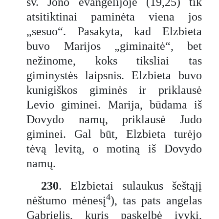
šv. Jono evangelijoje (19,25) tik
atsitiktinai paminėta viena jos
„sesuo“. Pasakyta, kad Elzbieta
buvo Marijos „giminaitė“, bet
nežinome, koks tiksliai tas
giminystės laipsnis. Elzbieta buvo
kunigiškos giminės ir priklausė
Levio giminei. Marija, būdama iš
Dovydo namų, priklausė Judo
giminei. Gal būt, Elzbieta turėjo
tėvą levitą, o motiną iš Dovydo
namų.
230
. Elzbietai sulaukus šeštąjį
4
nėštumo mėnesį
), tas pats angelas
Gabrielis, kuris paskelbė įvykį,