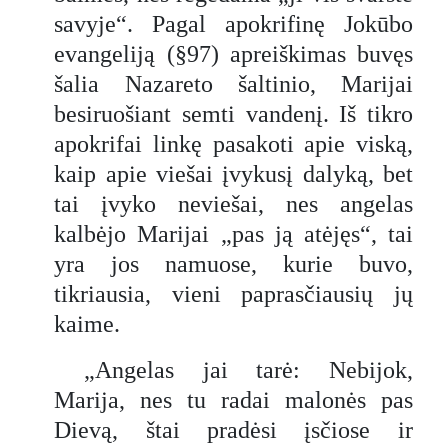
savyje“. Pagal apokrifinę Jokūbo
evangeliją (§97) apreiškimas buvęs
šalia Nazareto šaltinio, Marijai
besiruošiant semti vandenį. Iš tikro
apokrifai linkę pasakoti apie viską,
kaip apie viešai įvykusį dalyką, bet
tai įvyko neviešai, nes angelas
kalbėjo Marijai „pas ją atėjęs“, tai
yra jos namuose, kurie buvo,
tikriausia, vieni paprasčiausių jų
kaime.
„Angelas jai tarė: Nebijok,
Marija, nes tu radai malonės pas
Dievą, štai pradėsi įsčiose ir