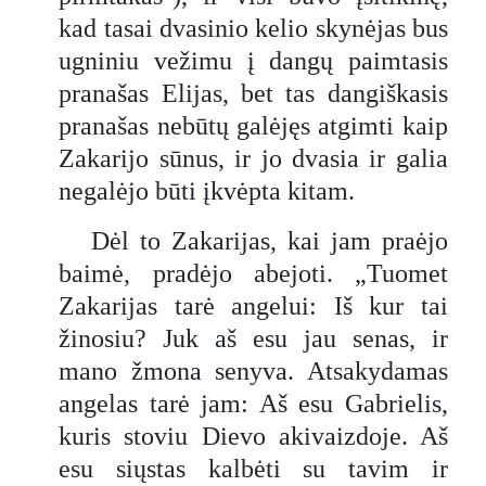
kad tasai dvasinio kelio skynėjas bus
ugniniu vežimu į dangų paimtasis
pranašas Elijas, bet tas dangiškasis
pranašas nebūtų galėjęs atgimti kaip
Zakarijo sūnus, ir jo dvasia ir galia
negalėjo būti įkvėpta kitam.
Dėl to Zakarijas, kai jam praėjo
baimė, pradėjo abejoti. „Tuomet
Zakarijas tarė angelui: Iš kur tai
žinosiu? Juk aš esu jau senas, ir
mano žmona senyva. Atsakydamas
angelas tarė jam: Aš esu Gabrielis,
kuris stoviu Dievo akivaizdoje. Aš
esu siųstas kalbėti su tavim ir