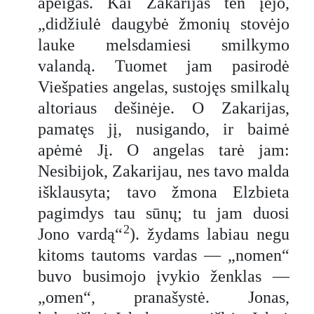
apeigas. Kai Zakarijas ten įėjo,
„didžiulė daugybė žmonių stovėjo
lauke melsdamiesi smilkymo
valandą. Tuomet jam pasirodė
Viešpaties angelas, sustojęs smilkalų
altoriaus dešinėje. O Zakarijas,
pamatęs jį, nusigando, ir baimė
apėmė Jį. O angelas tarė jam:
Nesibijok, Zakarijau, nes tavo malda
išklausyta; tavo žmona Elzbieta
pagimdys tau sūnų; tu jam duosi
2
Jono vardą“
). žydams labiau negu
kitoms tautoms vardas — „nomen“
buvo busimojo įvykio ženklas —
„omen“, pranašystė. Jonas,