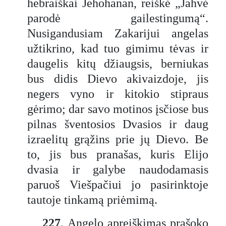
hebraiškai Jehohanan, reiškė „Jahvė
parodė gailestingumą“.
Nusigandusiam Zakarijui angelas
užtikrino, kad tuo gimimu tėvas ir
daugelis kitų džiaugsis, berniukas
bus didis Dievo akivaizdoje, jis
negers vyno ir kitokio stipraus
gėrimo; dar savo motinos įsčiose bus
pilnas šventosios Dvasios ir daug
izraelitų grąžins prie jų Dievo. Be
to, jis bus pranašas, kuris Elijo
dvasia ir galybe naudodamasis
paruoš Viešpačiui jo pasirinktoje
tautoje tinkamą priėmimą.
227
. Angelo apreiškimas prašoko