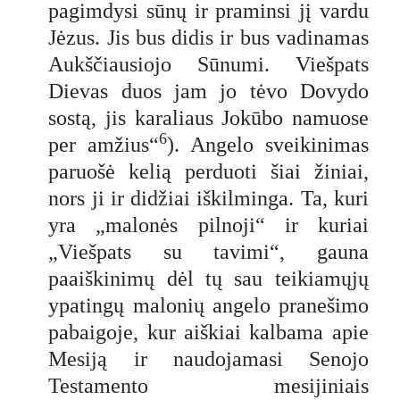
pagimdysi sūnų ir praminsi jį vardu
Jėzus. Jis bus didis ir bus vadinamas
Aukščiausiojo Sūnumi. Viešpats
Dievas duos jam jo tėvo Dovydo
sostą, jis karaliaus Jokūbo namuose
6
per amžius“
). Angelo sveikinimas
paruošė kelią perduoti šiai žiniai,
nors ji ir didžiai iškilminga. Ta, kuri
yra „malonės pilnoji“ ir kuriai
„Viešpats su tavimi“, gauna
paaiškinimų dėl tų sau teikiamųjų
ypatingų malonių angelo pranešimo
pabaigoje, kur aiškiai kalbama apie
Mesiją ir naudojamasi Senojo
Testamento mesijiniais