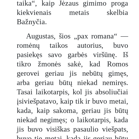
taika“, kaip Jėzaus gimimo proga
kiekvienais metais skelbia
Bažnyčia.
Augustas, šios „pax romana“ —
romėnų taikos autorius, buvo
pasiekęs savo garbės viršūnę. Iš
tikro žmonės sakė, kad Romos
gerovei geriau jis nebūtų gimęs,
arba geriau būtų niekad nemiręs.
Tasai laikotarpis, kol jis absoliučiai
įsiviešpatavo, kaip tik ir buvo metai,
kada, kaip sakoma, geriau jis būtų
niekad negimęs; o laikotarpis, kada
jis buvo visiškas pasaulio viešpats,
buvo tie metai, kada jis geriau būtų