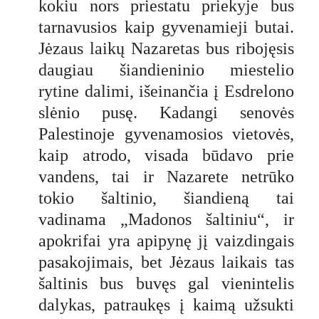
kokiu nors priestatu priekyje bus
tarnavusios kaip gyvenamieji butai.
Jėzaus laikų Nazaretas bus ribojęsis
daugiau šiandieninio miestelio
rytine dalimi, išeinančia į Esdrelono
slėnio pusę. Kadangi senovės
Palestinoje gyvenamosios vietovės,
kaip atrodo, visada būdavo prie
vandens, tai ir Nazarete netrūko
tokio šaltinio, šiandieną tai
vadinama „Madonos šaltiniu“, ir
apokrifai yra apipynę jį vaizdingais
pasakojimais, bet Jėzaus laikais tas
šaltinis bus buvęs gal vienintelis
dalykas, patraukęs į kaimą užsukti