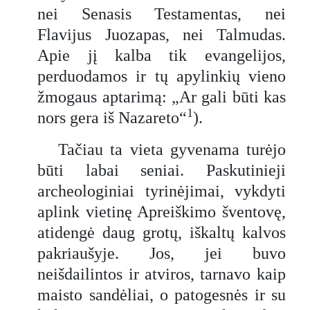
nei Senasis Testamentas, nei
Flavijus Juozapas, nei Talmudas.
Apie jį kalba tik evangelijos,
perduodamos ir tų apylinkių vieno
žmogaus aptarimą: „Ar gali būti kas
1
nors gera iš Nazareto“
).
Tačiau ta vieta gyvenama turėjo
būti labai seniai. Paskutinieji
archeologiniai tyrinėjimai, vykdyti
aplink vietinę Apreiškimo šventovę,
atidengė daug grotų, iškaltų kalvos
pakriaušyje. Jos, jei buvo
neišdailintos ir atviros, tarnavo kaip
maisto sandėliai, o patogesnės ir su