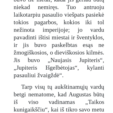
niekad nemiręs. Tuo antruoju
laikotarpiu pasaulio viešpats pasiekė
tokios pagarbos, kokios iki tol
nežinota imperijoje; jo vardu
pavadinti ištisi miestai ir šventyklos,
ir jis buvo paskelbtas esąs ne
žmogiškosios, o dieviškosios kilmės.
Jis buvo „Naujasis Jupiteris“,
„Jupiteris Išgelbėtojas“, kylanti
pasauliui žvaigždė“.
Tarp visų tų aukštinamųjų vardų
betgi nematome, kad Augustas būtų
iš viso vadinamas „Taikos
kunigaikščiu“, kai iš tikro savo metu