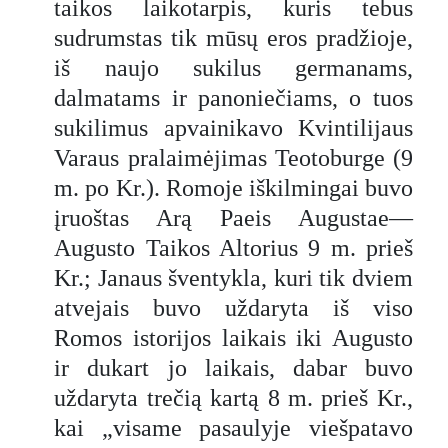
taikos laikotarpis, kuris tebus
sudrumstas tik mūsų eros pradžioje,
iš naujo sukilus germanams,
dalmatams ir panoniečiams, o tuos
sukilimus apvainikavo Kvintilijaus
Varaus pralaimėjimas Teotoburge (9
m. po Kr.). Romoje iškilmingai buvo
įruoštas Arą Paeis Augustae—
Augusto Taikos Altorius 9 m. prieš
Kr.; Janaus šventykla, kuri tik dviem
atvejais buvo uždaryta iš viso
Romos istorijos laikais iki Augusto
ir dukart jo laikais, dabar buvo
uždaryta trečią kartą 8 m. prieš Kr.,
kai „visame pasaulyje viešpatavo