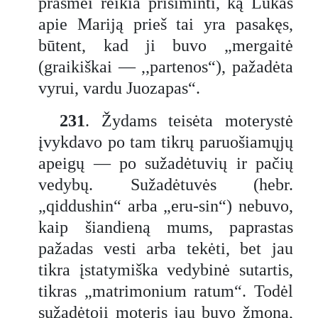
prasmei reikia prisiminti, ką Lukas
apie Mariją prieš tai yra pasakęs,
būtent, kad ji buvo „mergaitė
(graikiškai — ,,partenos“), pažadėta
vyrui, vardu Juozapas“.
231
. Žydams teisėta moterystė
įvykdavo po tam tikrų paruošiamųjų
apeigų — po sužadėtuvių ir pačių
vedybų. Sužadėtuvės (hebr.
„qiddushin“ arba „eru-sin“) nebuvo,
kaip šiandieną mums, paprastas
pažadas vesti arba tekėti, bet jau
tikra įstatymiška vedybinė sutartis,
tikras „matrimonium ratum“. Todėl
sužadėtoji moteris jau buvo žmona,