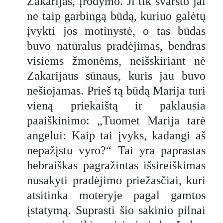
Zakarijas, įrodymo. Ji tik svarsto jai
ne taip garbingą būdą, kuriuo galėtų
įvykti jos motinystė, o tas būdas
buvo natūralus pradėjimas, bendras
visiems žmonėms, neišskiriant nė
Zakarijaus sūnaus, kuris jau buvo
nešiojamas. Prieš tą būdą Marija turi
vieną priekaištą ir paklausia
paaiškinimo: „Tuomet Marija tarė
angelui: Kaip tai įvyks, kadangi aš
nepažįstu vyro?“ Tai yra paprastas
hebraiškas pagražintas išsireiškimas
nusakyti pradėjimo priežasčiai, kuri
atsitinka moteryje pagal gamtos
įstatymą. Suprasti šio sakinio pilnai