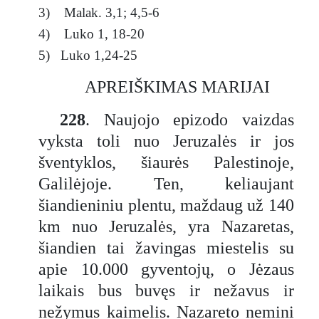
3) Malak. 3,1; 4,5-6
4) Luko 1, 18-20
5) Luko 1,24-25
APREIŠKIMAS MARIJAI
228
. Naujojo epizodo vaizdas
vyksta toli nuo Jeruzalės ir jos
šventyklos, šiaurės Palestinoje,
Galilėjoje. Ten, keliaujant
šiandieniniu plentu, maždaug už 140
km nuo Jeruzalės, yra Nazaretas,
šiandien tai žavingas miestelis su
apie 10.000 gyventojų, o Jėzaus
laikais bus buvęs ir nežavus ir
nežymus kaimelis. Nazareto nemini