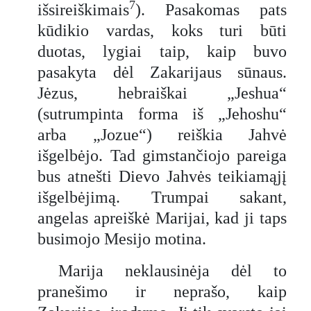
7
išsireiškimais
). Pasakomas pats
kūdikio vardas, koks turi būti
duotas, lygiai taip, kaip buvo
pasakyta dėl Zakarijaus sūnaus.
Jėzus, hebraiškai „Jeshua“
(sutrumpinta forma iš „Jehoshu“
arba „Jozue“) reiškia Jahvė
išgelbėjo. Tad gimstančiojo pareiga
bus atnešti Dievo Jahvės teikiamąjį
išgelbėjimą. Trumpai sakant,
angelas apreiškė Marijai, kad ji taps
busimojo Mesijo motina.
Marija neklausinėja dėl to
pranešimo ir neprašo, kaip