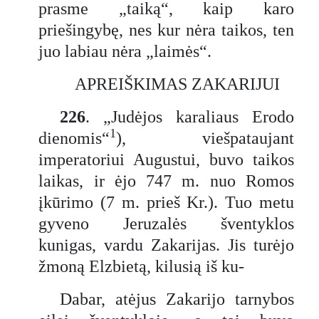
prasme „taiką“, kaip karo
priešingybę, nes kur nėra taikos, ten
juo labiau nėra „laimės“.
APREIŠKIMAS ZAKARIJUI
226
. „Judėjos karaliaus Erodo
1
dienomis“
), viešpataujant
imperatoriui Augustui, buvo taikos
laikas, ir ėjo 747 m. nuo Romos
įkūrimo (7 m. prieš Kr.). Tuo metu
gyveno Jeruzalės šventyklos
kunigas, vardu Zakarijas. Jis turėjo
žmoną Elzbietą, kilusią iš ku-
Dabar, atėjus Zakarijo tarnybos