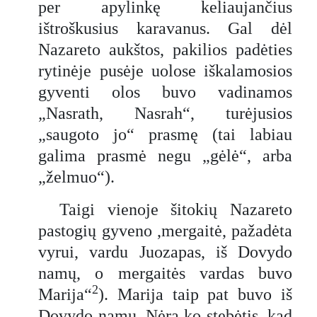
per apylinkę keliaujančius
ištroškusius karavanus. Gal dėl
Nazareto aukštos, pakilios padėties
rytinėje pusėje uolose iškalamosios
gyventi olos buvo vadinamos
„Nasrath, Nasrah“, turėjusios
„saugoto jo“ prasmę (tai labiau
galima prasmė negu „gėlė“, arba
„želmuo“).
Taigi vienoje šitokių Nazareto
pastogių gyveno ,mergaitė, pažadėta
vyrui, vardu Juozapas, iš Dovydo
namų, o mergaitės vardas buvo
2
Marija“
). Marija taip pat buvo iš
Dovydo namų. Nėra ko stebėtis, kad