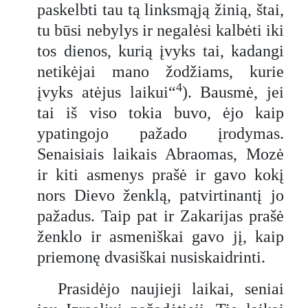
paskelbti tau tą linksmąją žinią, štai,
tu būsi nebylys ir negalėsi kalbėti iki
tos dienos, kurią įvyks tai, kadangi
netikėjai mano žodžiams, kurie
4
įvyks atėjus laikui“
). Bausmė, jei
tai iš viso tokia buvo, ėjo kaip
ypatingojo pažado įrodymas.
Senaisiais laikais Abraomas, Mozė
ir kiti asmenys prašė ir gavo kokį
nors Dievo ženklą, patvirtinantį jo
pažadus. Taip pat ir Zakarijas prašė
ženklo ir asmeniškai gavo jį, kaip
priemonę dvasiškai nusiskaidrinti.
Prasidėjo naujieji laikai, seniai