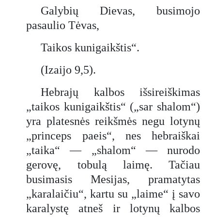
Galybių Dievas, busimojo
pasaulio Tėvas,
Taikos kunigaikštis“.
(Izaijo 9,5).
Hebrajų kalbos išsireiškimas
„taikos kunigaikštis“ („sar shalom“)
yra platesnės reikšmės negu lotynų
„princeps paeis“, nes hebraiškai
„taika“ — „shalom“ — nurodo
gerovę, tobulą laimę. Tačiau
busimasis Mesijas, pramatytas
„karalaičiu“, kartu su „laime“ į savo
karalystę atneš ir lotynų kalbos