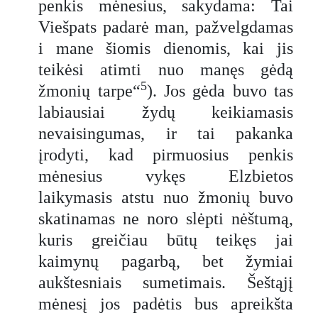
penkis mėnesius, sakydama: Tai
Viešpats padarė man, pažvelgdamas
i mane šiomis dienomis, kai jis
teikėsi atimti nuo manęs gėdą
5
žmonių tarpe“
). Jos gėda buvo tas
labiausiai žydų keikiamasis
nevaisingumas, ir tai pakanka
įrodyti, kad pirmuosius penkis
mėnesius vykęs Elzbietos
laikymasis atstu nuo žmonių buvo
skatinamas ne noro slėpti nėštumą,
kuris greičiau būtų teikęs jai
kaimynų pagarbą, bet žymiai
aukštesniais sumetimais. Šeštąjį
mėnesį jos padėtis bus apreikšta