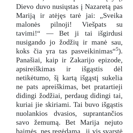
Dievo duvo nusiųstas į Nazaretą pas
Mariją ir atėjęs tarė jai: „Sveika
malonės pilnoji! Viešpats su
tavimi!“ — Bet ji tai išgirdusi
nusigando jo žodžių ir manė sau,
5
koks čia yra tas pasveikinimas“
).
Panašiai, kaip ir Zakarijo epizode,
apsireiškimas ir išgąstis dėl
netikėtumo, šį kartą išgąstį sukelia
ne pats apreiškimas, bet pratartieji
didingi žodžiai, perdaug didingi tai,
kuriai jie skiriami. Tai buvo išgąstis
nuolankios dvasios, suprantančios
savo žemumą. Bet Marija nejuto
baimės, nes regėdama „ji vis svarstė