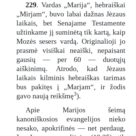
229
. Vardas „Marija“, hebraiškai
„Mirjam“, buvo labai dažnas Jėzaus
laikais, bet Senajame Testamente
užtinkame jį suminėtą tik kartą, kaip
Mozės sesers vardą. Originalioji jo
prasmė visiškai neaiški, nepaisant
gausių — per 60 — duotųjų
aiškinimų. Atrodo, kad Jėzaus
laikais kilminis hebraiškas tarimas
bus pakitęs į „Marjam“, ir žodis
3
gavo naują reikšmę
).
Apie Marijos šeimą
kanoniškosios evangelijos nieko
nesako, apokrifinės — net perdaug,