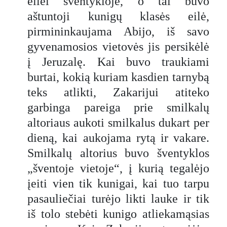
eilei šventykloje, o tai buvo
aštuntoji kunigų klasės eilė,
pirmininkaujama Abijo, iš savo
gyvenamosios vietovės jis persikėlė
į Jeruzalę. Kai buvo traukiami
burtai, kokią kuriam kasdien tarnybą
teks atlikti, Zakarijui atiteko
garbinga pareiga prie smilkalų
altoriaus aukoti smilkalus dukart per
dieną, kai aukojama rytą ir vakare.
Smilkalų altorius buvo šventyklos
„šventoje vietoje“, į kurią tegalėjo
įeiti vien tik kunigai, kai tuo tarpu
pasauliečiai turėjo likti lauke ir tik
iš tolo stebėti kunigo atliekamąsias