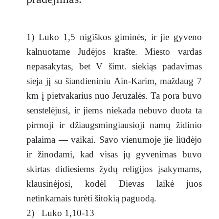
1) Luko 1,5 nigiškos giminės, ir jie gyveno
kalnuotame Judėjos krašte. Miesto vardas
nepasakytas, bet V šimt. siekiąs padavimas
sieja jį su šiandieniniu Ain-Karim, maždaug 7
km į pietvakarius nuo Jeruzalės. Ta pora buvo
senstelėjusi, ir jiems niekada nebuvo duota ta
pirmoji ir džiaugsmingiausioji namų židinio
palaima — vaikai. Savo vienumoje jie liūdėjo
ir žinodami, kad visas jų gyvenimas buvo
skirtas didiesiems žydų religijos įsakymams,
klausinėjosi, kodėl Dievas laikė juos
netinkamais turėti šitokią paguodą.
2) Luko 1,10-13