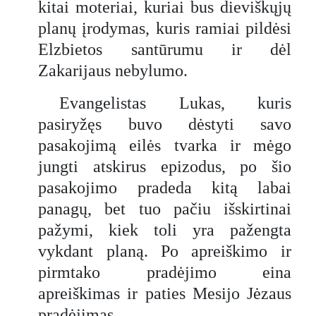
kitai moteriai, kuriai bus dieviškųjų
planų įrodymas, kuris ramiai pildėsi
Elzbietos santūrumu ir dėl
Zakarijaus nebylumo.
Evangelistas Lukas, kuris
pasiryžęs buvo dėstyti savo
pasakojimą eilės tvarka ir mėgo
jungti atskirus epizodus, po šio
pasakojimo pradeda kitą labai
panagų, bet tuo pačiu išskirtinai
pažymi, kiek toli yra pažengta
vykdant planą. Po apreiškimo ir
pirmtako pradėjimo eina
apreiškimas ir paties Mesijo Jėzaus
pradėjimas.