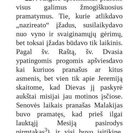
visus galimus žmogiškuosius
pramatymus. Tie, kurie atlikdavo
„nazireato“ įžadus, susilaikydavo
nuo vyno ir svaiginamųjų gėrimų,
bet toksai įžadas būdavo tik laikinis.
Pagal šv. Raštą, šv. Dvasia
ypatingomis progomis apšviesdavo
kai kuriuos pranašus ar kitus
asmenis, bet vien tik apie Jeremiją
skaitome, kad Dievas jį paskyrė
aukštai misijai jau motinos įsčiose.
Senovės laikais pranašas Malakijas
buvo pramatęs, kad prieš ilgai
lauktąjį Mesiją pasirodys
3
pirmtakas
), ir visi buvo įsitikinę,