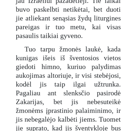
jau Izraeliui pažadėtieji. Tie laikai
buvo paskelbti netikėtai, bet duoti
jie atliekant senąsias žydų liturgines
pareigas ir tuo metu, kai visas
pasaulis taikiai gyveno.
Tuo tarpu žmonės laukė, kada
kunigas išeis iš šventosios vietos
giedoti himno, kuriuo palydimas
aukojimas altoriuje, ir visi stebėjosi,
kodėl jis taip ilgai užtrunka.
Pagaliau ant slenksčio pasirodė
Zakarijas, bet jis nebesuteikė
žmonėms įprastinio palaiminimo, ir
jis nebegalėjo kalbėti jiems. Tuomet
jie suprato, kad jis šventykloje bus