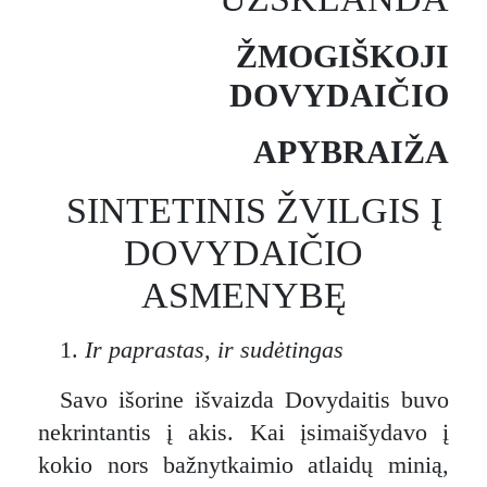
ŽMOGIŠKOJI
DOVYDAIČIO
APYBRAIŽA
SINTETINIS ŽVILGIS Į
DOVYDAIČIO
ASMENYBĘ
1.
Ir paprastas, ir sudėtingas
Savo išorine išvaizda Dovydaitis buvo
nekrintantis į akis. Kai įsimaišydavo į
kokio nors bažnytkaimio atlaidų minią,