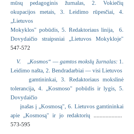
mūsų pedagoginis žurnalas,
2. Vokiečių
okupacijos metais,
3. Leidimo rūpesčiai,
4.
„Lietuvos
Mokyklos" pobūdis,
5. Redaktoriaus linija,
6.
Dovydaičio straipsniai „Lietuvos Mokykloje"
547-572
V.
„
Kosmos“
—
gamtos mokslų žurnalas:
1.
Leidimo našta,
2. Bendradarbiai — visi Lietuvos
gamtininkai,
3. Redaktoriaus mokslinė
tolerancija
,
4. „Kosmoso" pobūdis ir lygis,
5.
Dovydaičio
įnašas į „Kosmosą",
6. Lietuvos gamtininkai
apie „Kosmosą" ir jo redaktorių
...................
573-595