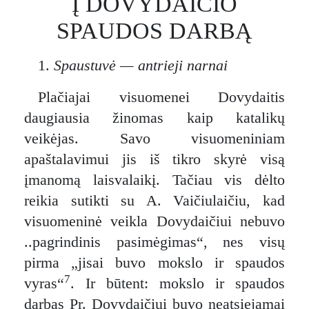
Į DOVYDAIČIO
SPAUDOS DARBĄ
1.
Spaustuvė — antrieji narnai
Plačiajai visuomenei Dovydaitis
daugiausia žinomas kaip katalikų
veikėjas. Savo visuomeniniam
apaštalavimui jis iš tikro skyrė visą
įmanomą laisvalaikį. Tačiau vis dėlto
reikia sutikti su A. Vaičiulaičiu, kad
visuomeninė veikla Dovydaičiui nebuvo
..pagrindinis pasimėgimas“, nes visų
pirma „jisai buvo mokslo ir spaudos
7
vyras“
. Ir būtent: mokslo ir spaudos
darbas Pr. Dovydaičiui buvo neatsiejamai