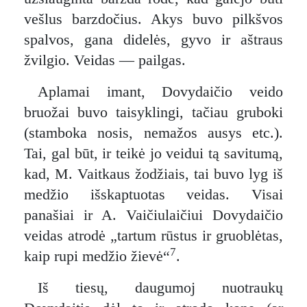
vešlus barzdočius. Akys buvo pilkšvos
spalvos, gana didelės, gyvo ir aštraus
žvilgio. Veidas — pailgas.
Aplamai imant, Dovydaičio veido
bruožai buvo taisyklingi, tačiau gruboki
(stamboka nosis, nemažos ausys etc.).
Tai, gal būt, ir teikė jo veidui tą savitumą,
kad, M. Vaitkaus žodžiais, tai buvo lyg iš
medžio išskaptuotas veidas. Visai
panašiai ir A. Vaičiulaičiui Dovydaičio
veidas atrodė „tartum rūstus ir gruoblėtas,
7
kaip rupi medžio žievė“
.
Iš tiesų, daugumoj nuotraukų