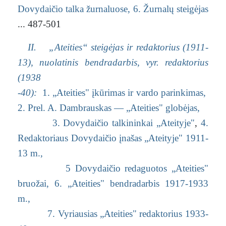
Dovydaičio talka žurnaluose,
6. Žurnalų steigėjas
... 487-501
II. „Ateities“ steigėjas ir redaktorius (1911-
13), nuolatinis bendradarbis, vyr. redaktorius
(1938
-40):
1. „Ateities" įkūrimas ir vardo parinkimas,
2. Prel. A. Dambrauskas — „Ateities" globėjas,
3. Dovydaičio talkininkai „Ateityje"
,
4.
Redaktoriaus Dovydaičio įnašas „Ateityje" 1911-
13 m.,
5 Dovydaičio redaguotos „Ateities"
bruožai,
6. „Ateities" bendradarbis 1917-1933
m.,
7. Vyriausias „Ateities" redaktorius 1933-