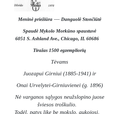
—
Meninė priežiūra
Danguolė Stončiūtė
Spaudė Mykolo Morkūno spaustuvė
6051 S. Ashland Ave., Chicago, IL 60686
Tiražas 1500 egzempliorių
Tėvams
Juozapui Girniui (1885-1941) ir
Onai Urvelytei-Girniuvienei (g. 1896)
Nė varganos sąlygos neužslopino juose
šviesos troškulio.
Todėl, patys likę be mokslo, aukojosi,