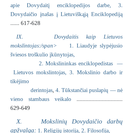
apie Dovydaitį enciklopedijos darbe,
3.
Dovydaičio įnašas į Lietuviškąją Enciklopediją
...... 617-628
IX. Dovydaitis kaip Lietuvos
mokslintojas:/span>
1. Liaudyje slypėjusio
šviesos troškulio įkūnytojas,
2. Mokslininkas enciklopedistas —
Lietuvos mokslintojas,
3. Mokslinio darbo ir
tikėjimo
derintojas
,
4. Tūkstančiai puslapių — nė
vieno stambaus veikalo
...............................
629-649
X. Mokslinių Dovydaičio darbų
apžvalga:
1. Religijų istorija,
2. Filosofija,