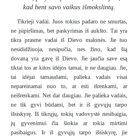
kad bent savo vaikus išmokslintų.
Tikrieji vadai. Juos tokius padaro ne smurtas,
ne įsipiršimas, bet paskyrimas iš aukšto. Tai yra
tikra prasme vadai iš Dievo malonės. Jie tuo
nesididžiuoja, nesipučia, nes žino, kad šią
dovaną yra gavę iš Dievo. Jie jaučia save esą
tiktai tos ar kitos idėjos tarnai, ir ne daugiau. Jie,
tai idėjai tarnaudami, palieka vadais visai
nepareinamai nuo to, ar esti išrenkami, ar
neišrenkami. Net dar daugiau. Jie palieka vadais,
ne tik gyvi būdami, bet ir iš gyvųjų tarpo
išsiskyrę. Iš tikrųjų, tokių vadovystė nesibaigia,
jų gyvenimui čia šiokia ar tokia mirtimi
pasibaigus. Ir iš gyvųjų tarpo išsiskyrę, jie