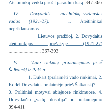
Ateitininkų veikla prieš I pasaulinį karą
347-366
IV. Dovydaitis
—
ateitininkų vyriausias
vadas (1921-27):
1. Ateitininkai
nepriklausomos
Lietuvos pradžioj,
2. Dovydaitis
ateitininkijos priešakyje (1921-27)
.......................... 367-393
V. Vado rinkimų pralaimėjimas prieš
Šalkauskį ir Pakštą:
1. Dukart (pralaimėti vado rinkimai,
2.
Kodėl Dovydaitis pralaimėjo prieš Šalkauskį?
3. Politiniai motyvai abiejuose rinkimuose,
4.
Dovydaičio „vadų filosofija" po pralaimėjimo
394-411