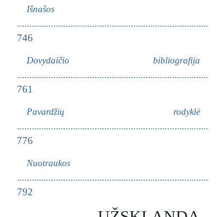
Išnašos
................................................................................
746
Dovydaičio bibliografija
...............................................................................
761
Pavardžių rodyklė
................................................................................
776
Nuotraukos
................................................................................
792
UŽSKLANDA