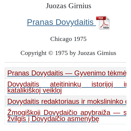
Juozas Girnius
Pranas Dovydaitis
Chicago 1975
Copyright © 1975 by Juozas Girnius
Pranas Dovydaitis — Gyvenimo tėkmėj
Dovydaitis ateitininkų istorijoj ir
katalikiškoj veikloj
Dovydaitis redaktoriaus ir mokslininko d
Žmogiškoji Dovydaičio apybraiža — sint
žvilgis į Dovydaičio asmenybę