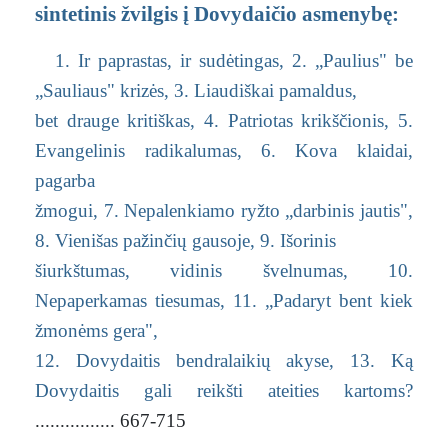
sintetinis žvilgis į Dovydaičio asmenybę:
1. Ir paprastas, ir sudėtingas,
2. „Paulius" be
„Sauliaus" krizės,
3. Liaudiškai pamaldus,
bet drauge kritiškas,
4. Patriotas krikščionis,
5.
Evangelinis radikalumas,
6. Kova klaidai,
pagarba
žmogui,
7. Nepalenkiamo ryžto „darbinis jautis",
8. Vienišas pažinčių gausoje,
9. Išorinis
šiurkštumas, vidinis švelnumas,
10.
Nepaperkamas tiesumas,
11. „Padaryt bent kiek
žmonėms gera",
12. Dovydaitis bendralaikių akyse,
13. Ką
Dovydaitis gali reikšti ateities kartoms?
................ 667-715