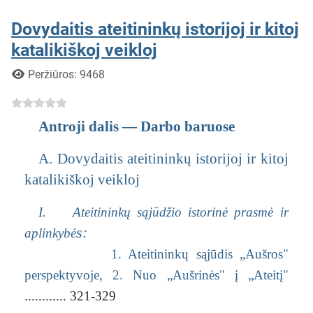
Dovydaitis ateitininkų istorijoj ir kitoj
katalikiškoj veikloj
Išsami informacija
Peržiūros: 9468
Antroji dalis — Darbo baruose
A. Dovydaitis ateitininkų istorijoj ir kitoj
katalikiškoj veikloj
I. Ateitininkų sąjūdžio istorinė prasmė ir
s:
aplinkybė
1. Ateitininkų sąjūdis „Aušros"
perspektyvoje,
2. Nuo „Aušrinės" į „Ateitį"
............ 321-329