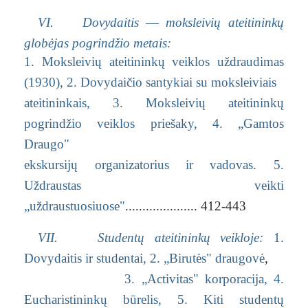
VI. Dovydaitis
—
moksleivių ateitininkų
globėjas pogrindžio metais:
1. Moksleivių ateitininkų veiklos uždraudimas
(1930),
2. Dovydaičio santykiai su moksleiviais
ateitininkais,
3. Moksleivių ateitininkų
pogrindžio veiklos priešaky,
4. „Gamtos
Draugo"
ekskursijų organizatorius ir vadovas.
5.
Uždraustas veikti
„uždraustuosiuose"
..................... 412-443
VII. Studentų ateitininkų veikloje:
1.
Dovydaitis ir studentai,
2. „Birutės" draugovė
,
3. „Activitas" korporacija,
4.
Eucharistininkų būrelis,
5. Kiti studentų