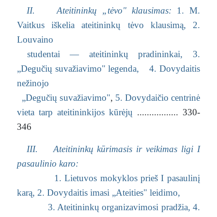
II. Ateitininkų „tėvo" klausimas:
1. M.
Vaitkus iškelia ateitininkų tėvo klausimą,
2.
Louvaino
studentai — ateitininkų pradininkai,
3.
„Degučių suvažiavimo" legenda,
4. Dovydaitis
nežinojo
„Degučių suvažiavimo"
,
5. Dovydaičio centrinė
vieta tarp ateitininkijos kūrėjų
................. 330-
346
III. Ateitininkų kūrimasis ir veikimas ligi I
pasaulinio karo:
1. Lietuvos mokyklos prieš I pasaulinį
karą,
2. Dovydaitis imasi „Ateities" leidimo,
3. Ateitininkų organizavimosi pradžia,
4.