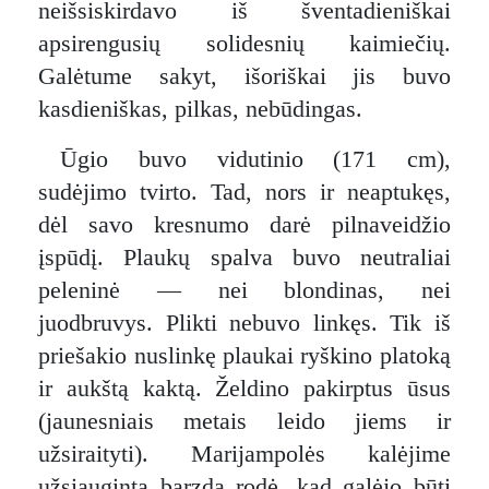
neišsiskirdavo iš šventadieniškai
apsirengusių solidesnių kaimiečių.
Galėtume sakyt, išoriškai jis buvo
kasdieniškas, pilkas, nebūdingas.
Ūgio buvo vidutinio (171 cm),
sudėjimo tvirto. Tad, nors ir neaptukęs,
dėl savo kresnumo darė pilnaveidžio
įspūdį. Plaukų spalva buvo neutraliai
peleninė — nei blondinas, nei
juodbruvys. Plikti nebuvo linkęs. Tik iš
priešakio nuslinkę plaukai ryškino platoką
ir aukštą kaktą. Želdino pakirptus ūsus
(jaunesniais metais leido jiems ir
užsiraityti). Marijampolės kalėjime
užsiauginta barzda rodė, kad galėjo būti