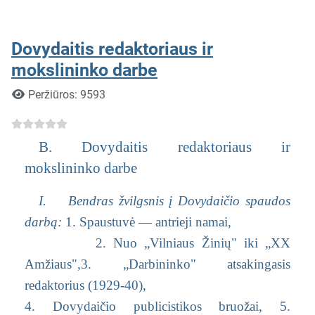
Dovydaitis redaktoriaus ir
mokslininko darbe
Išsami informacija
Peržiūros: 9593
B. Dovydaitis redaktoriaus ir
mokslininko darbe
I. Bendras žvilgsnis į Dovydaičio spaudos
darbą:
1. Spaustuvė — antrieji namai,
2. Nuo „Vilniaus Žinių" iki „XX
Amžiaus",
3. „Darbininko" atsakingasis
redaktorius (1929-40),
4. Dovydaičio publicistikos bruožai,
5.