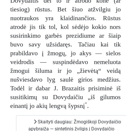
Dovydaitis dėl to ir atrodo kone (ar
tiesiog) rūstus. Bet šiuo atžvilgiu jo
nuotraukos yra klaidinančios. Rūstus
atrodė jis tik tol, kol sėdėjo kokio nors
susirinkimo garbės prezidiume ar šiaip
buvo savy užsidaręs. Tačiau kai tik
prabildavo į žmogų, jo akys — sielos
veidrodis — suspindėdavo nemeluota
žmogui šiluma ir jo „žievėtą“ veidą
nušviesdavo lyg saulė girios medžius.
Todėl ir dabar J. Brazaitis prisiminė iš
susitikimų su Dovydaičiu „iš gilumos
“
einantį jo akių lengvą šypsnį
.
Skaityti daugiau: Žmogiškoji Dovydaičio
apybraiža — sintetinis žvilgis į Dovydaičio