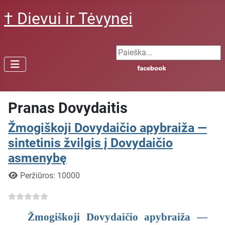
† Dievui ir Tėvynei
Search ...
Pranas Dovydaitis
Žmogiškoji Dovydaičio apybraiža —
sintetinis žvilgis į Dovydaičio
asmenybę
Išsami informacija
Peržiūros: 10000
Žmogiškoji Dovydaičio apybraiža —