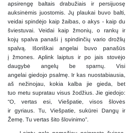
apsirengę baltais drabužiais ir persijuosę
auksinėmis juostomis. Jų plaukai buvo balti,
veidai spindėjo kaip žaibas, o akys - kaip du
šviestuvai. Veidai kaip žmonių, o rankų ir
kojų spalva panaši į spindinčių vario drožlių
spalvą. Išoriškai angelai buvo panašūs
į žmones. Aplink laiptus ir po jais stovėjo
daugybė angelų be sparnų. Visi
angelai giedojo psalmę. Ir kas nuostabiausia,
aš nežinojau, kokia kalba jie gieda, bet
tuo metu supratau visus žodžius. Jie giedojo:
“O, vertas esi, Viešpatie, visos šlovės
ir gyriaus. Tu, Viešpatie, sukūrei Dangų ir
Žemę. Tu vertas šito šlovinimo”.