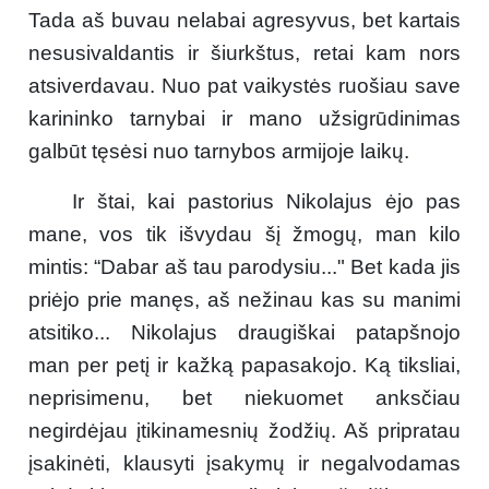
Tada aš buvau nelabai agresyvus, bet kartais
nesusivaldantis ir šiurkštus, retai kam nors
atsiverdavau. Nuo pat vaikystės ruošiau save
karininko tarnybai ir mano užsigrūdinimas
galbūt tęsėsi nuo tarnybos armijoje laikų.
Ir štai, kai pastorius Nikolajus ėjo pas
mane, vos tik išvydau šį žmogų, man kilo
mintis: “Dabar aš tau parodysiu..." Bet kada jis
priėjo prie manęs, aš nežinau kas su manimi
atsitiko... Nikolajus draugiškai patapšnojo
man per petį ir kažką papasakojo. Ką tiksliai,
neprisimenu, bet niekuomet anksčiau
negirdėjau įtikinamesnių žodžių. Aš pripratau
įsakinėti, klausyti įsakymų ir negalvodamas