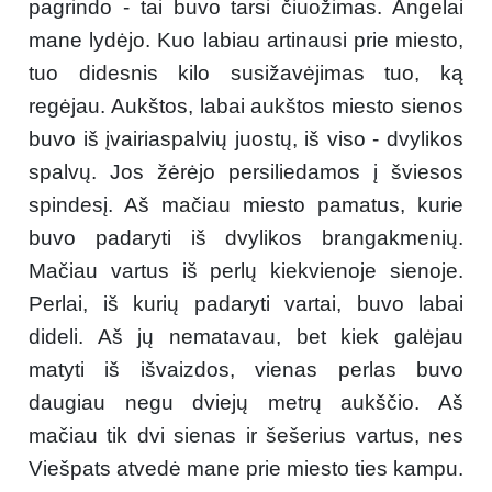
pagrindo - tai buvo tarsi čiuožimas. Angelai
mane lydėjo. Kuo labiau artinausi prie miesto,
tuo didesnis kilo susižavėjimas tuo, ką
regėjau. Aukštos, labai aukštos miesto sienos
buvo iš įvairiaspalvių juostų, iš viso - dvylikos
spalvų. Jos žėrėjo persiliedamos į šviesos
spindesį. Aš mačiau miesto pamatus, kurie
buvo padaryti iš dvylikos brangakmenių.
Mačiau vartus iš perlų kiekvienoje sienoje.
Perlai, iš kurių padaryti vartai, buvo labai
dideli. Aš jų nematavau, bet kiek galėjau
matyti iš išvaizdos, vienas perlas buvo
daugiau negu dviejų metrų aukščio. Aš
mačiau tik dvi sienas ir šešerius vartus, nes
Viešpats atvedė mane prie miesto ties kampu.