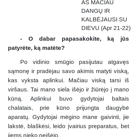
AŠ MAČIAU
DANGŲ IR
KALBĖJAUSI SU
DIEVU (Apr 21-22)
- O dabar papasakokite, ką jūs
patyrėte, ką matėte?
Po vidinio smūgio pasijutau atgavęs
sąmonę ir pradėjau savo akimis matyti viską,
kas vyksta aplinkui. Mačiau viską tarsi iš
viršaus. Tai mano siela išėjo ir žiūrėjo į mano
kūną. Aplinkui buvo gydytojai baltais
chalatais, prie kūno prijungta daugybė
aparatų. Gydytojai mėgino mane gaivinti, jie
lakstė, blaškėsi, leido įvairius preparatus, bet
jiems nieko neišėjo.