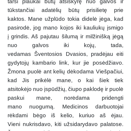
tarsi plaukai būtų atsiskyrę nuo galvos ir
tūkstančiai adatėlių būtų prisilietę prie
kaktos. Mane užplūdo tokia didelė jėga, kad
pasirodė, jog mano kojos iki kauliukų įsmigo
į grindis. Aš pajutau šilumą ir milžinišką jėgą
nuo galvos iki kojų, tada,
vedamas Šventosios Dvasios, pradėjau eiti
gydytojų kambario link, kur jie posėdžiavo.
Žmona puolė ant kelių dėkodama Viešpačiui,
kad Jis prikėlė mane, o kai šiek tiek
atsitokėjo nuo įspūdžių, čiupo paklodę ir puolė
paskui mane, norėdama pridengti
mano nuogumą. Medicinos darbuotojai
rėkdami bėgo iš kelio, kuriuo aš ėjau.
Vieni nukrisdavo, kiti užsidarydavo palatose.