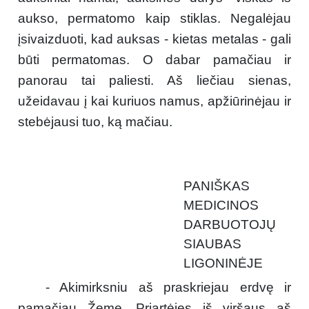
aukso, permatomo kaip stiklas. Negalėjau
įsivaizduoti, kad auksas - kietas metalas - gali
būti permatomas. O dabar pamačiau ir
panorau tai paliesti. Aš liečiau sienas,
užeidavau į kai kuriuos namus, apžiūrinėjau ir
stebėjausi tuo, ką mačiau.
PANIŠKAS
MEDICINOS
DARBUOTOJŲ
SIAUBAS
LIGONINĖJE
- Akimirksniu aš praskriejau erdvę ir
pamačiau Žemę. Priartėjęs iš viršaus aš