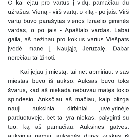
O kai ėjau pro vartus į vidų, pamačiau du
užrašus. Vieną - virš vartų, o kitą - po jais. Virš
vartų buvo parašytas vienos Izraelio giminės
vardas, o po jais - Apaštalo vardas. Labai
gaila, aš nežinau pro kokius vartus Viešpats
įvedė mane į Naująją Jeruzalę. Dabar
norėčiau tai žinoti.
Kai įėjau į miestą, tai net apmiriau: visas
miestas buvo iš aukso. Auksas buvo toks
švarus, kad aš niekada nebuvau matęs tokio
spindesio. Anksčiau aš mačiau, kaip blizga
nauji auksiniai dirbiniai juvelyrinėje
parduotuvėje, bet tai yra niekas, palyginti su
tuo, ką aš pamačiau. Auksinės gatvės,
auksiniai namai, auksinės durys -viskas iš