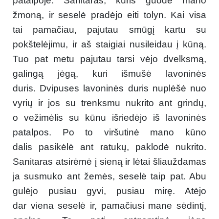
patalpoje. Sanitaras, kuris guodė mano
žmoną, ir seselė pradėjo eiti tolyn. Kai visa
tai pamačiau, pajutau smūgį kartu su
pokštelėjimu, ir aš staigiai nusileidau į kūną.
Tuo pat metu pajutau tarsi vėjo dvelksmą,
galingą jėgą, kuri išmušė lavoninės
duris. Dvipuses lavoninės duris nuplėšė nuo
vyrių ir jos su trenksmu nukrito ant grindų,
o vežimėlis su kūnu išriedėjo iš lavoninės
patalpos. Po to viršutinė mano kūno
dalis pasikėlė ant ratukų, paklodė nukrito.
Sanitaras atsirėmė į sieną ir lėtai šliauždamas
ja susmuko ant žemės, seselė taip pat. Abu
gulėjo pusiau gyvi, pusiau mirę. Atėjo
dar viena seselė ir, pamačiusi mane sėdintį,