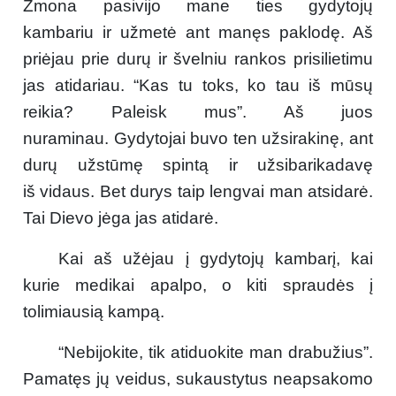
Žmona pasivijo mane ties gydytojų
kambariu ir užmetė ant manęs paklodę. Aš
priėjau prie durų ir švelniu rankos prisilietimu
jas atidariau. “Kas tu toks, ko tau iš mūsų
reikia? Paleisk mus”. Aš juos
nuraminau. Gydytojai buvo ten užsirakinę, ant
durų užstūmę spintą ir užsibarikadavę
iš vidaus. Bet durys taip lengvai man atsidarė.
Tai Dievo jėga jas atidarė.
Kai aš užėjau į gydytojų kambarį, kai
kurie medikai apalpo, o kiti spraudės į
tolimiausią kampą.
“Nebijokite, tik atiduokite man drabužius”.
Pamatęs jų veidus, sukaustytus neapsakomo