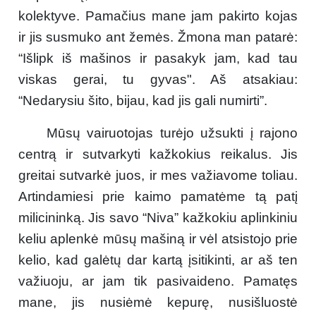
kolektyve. Pamačius mane jam pakirto kojas
ir jis susmuko ant žemės. Žmona man patarė:
“Išlipk iš mašinos ir pasakyk jam, kad tau
viskas gerai, tu gyvas". Aš atsakiau:
“Nedarysiu šito, bijau, kad jis gali numirti”.
Mūsų vairuotojas turėjo užsukti į rajono
centrą ir sutvarkyti kažkokius reikalus. Jis
greitai sutvarkė juos, ir mes važiavome toliau.
Artindamiesi prie kaimo pamatėme tą patį
milicininką. Jis savo “Niva” kažkokiu aplinkiniu
keliu aplenkė mūsų mašiną ir vėl atsistojo prie
kelio, kad galėtų dar kartą įsitikinti, ar aš ten
važiuoju, ar jam tik pasivaideno. Pamatęs
mane, jis nusiėmė kepurę, nusišluostė