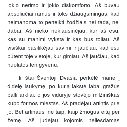
jokio nerimo ir jokio diskomforto. Aš buvau
absoliučiai ramus ir toks džiaugsmingas, kad
neįmanoma to perteikti žodžiais nei tada, nei
dabar. Aš nieko neklausinėjau, kur aš esu,
kas su manimi vyksta ir kas bus toliau. Aš
visiškai pasitikėjau savimi ir jaučiau, kad esu
būtent toje vietoje, kur gimiau. Aš jaučiau, kad
nuolatos ten gyvenu.
Ir štai Šventoji Dvasia perkėlė mane į
didelę laukymę, po kurią lakstė labai gražūs
balti arkliai, o jos viduryje stovėjo milžiniškas
kubo formos miestas. Aš pradėjau artintis prie
jo. Bet artinausi ne taip, kaip žmogus eitų per
žemę. Aš judėjau kojomis neliesdamas