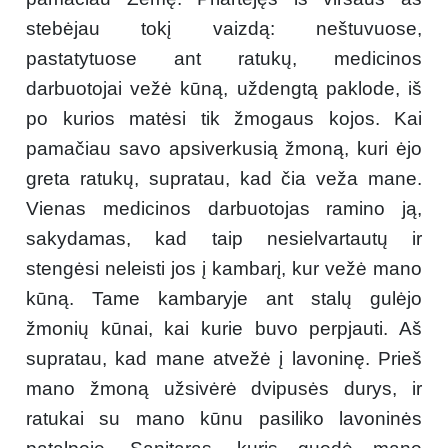
stebėjau tokį vaizdą: neštuvuose,
pastatytuose ant ratukų, medicinos
darbuotojai vežė kūną, uždengtą paklode, iš
po kurios matėsi tik žmogaus kojos. Kai
pamačiau savo apsiverkusią žmoną, kuri ėjo
greta ratukų, supratau, kad čia veža mane.
Vienas medicinos darbuotojas ramino ją,
sakydamas, kad taip nesielvartautų ir
stengėsi neleisti jos į kambarį, kur vežė mano
kūną. Tame kambaryje ant stalų gulėjo
žmonių kūnai, kai kurie buvo perpjauti. Aš
supratau, kad mane atvežė į lavoninę. Prieš
mano žmoną užsivėrė dvipusės durys, ir
ratukai su mano kūnu pasiliko lavoninės