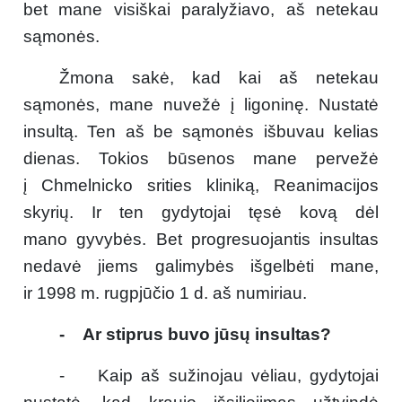
bet mane visiškai paralyžiavo, aš netekau
sąmonės.
Žmona sakė, kad kai aš netekau
sąmonės, mane nuvežė į ligoninę. Nustatė
insultą. Ten aš be sąmonės išbuvau kelias
dienas. Tokios būsenos mane pervežė
į Chmelnicko srities kliniką, Reanimacijos
skyrių. Ir ten gydytojai tęsė kovą dėl
mano gyvybės. Bet progresuojantis insultas
nedavė jiems galimybės išgelbėti mane,
ir 1998 m. rugpjūčio 1 d. aš numiriau.
- Ar stiprus buvo jūsų insultas?
- Kaip aš sužinojau vėliau, gydytojai