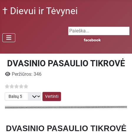
† Dievui ir Tėvynei
Search ...
DVASINIO PASAULIO TIKROVĖ
Išsami informacija
Peržiūros: 346
Prašome įvertinti
DVASINIO PASAULIO TIKROVĖ