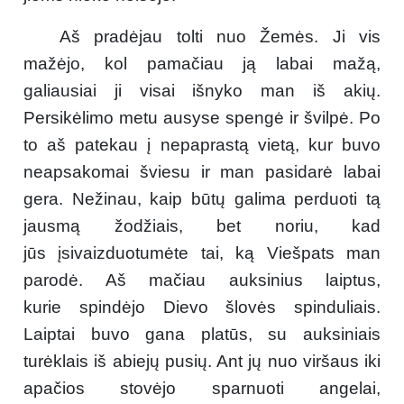
Aš pradėjau tolti nuo Žemės. Ji vis
mažėjo, kol pamačiau ją labai mažą,
galiausiai ji visai išnyko man iš akių.
Persikėlimo metu ausyse spengė ir švilpė. Po
to aš patekau į nepaprastą vietą, kur buvo
neapsakomai šviesu ir man pasidarė labai
gera. Nežinau, kaip būtų galima perduoti tą
jausmą žodžiais, bet noriu, kad
jūs įsivaizduotumėte tai, ką Viešpats man
parodė. Aš mačiau auksinius laiptus,
kurie spindėjo Dievo šlovės spinduliais.
Laiptai buvo gana platūs, su auksiniais
turėklais iš abiejų pusių. Ant jų nuo viršaus iki
apačios stovėjo sparnuoti angelai,