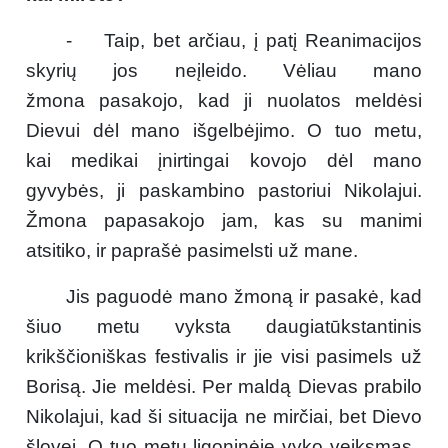
- Taip, bet arčiau, į patį Reanimacijos
skyrių jos neįleido. Vėliau mano
žmona pasakojo, kad ji nuolatos meldėsi
Dievui dėl mano išgelbėjimo. O tuo metu,
kai medikai įnirtingai kovojo dėl mano
gyvybės, ji paskambino pastoriui Nikolajui.
Žmona papasakojo jam, kas su manimi
atsitiko, ir paprašė pasimelsti už mane.
Jis paguodė mano žmoną ir pasakė, kad
šiuo metu vyksta daugiatūkstantinis
krikščioniškas festivalis ir jie visi pasimels už
Borisą. Jie meldėsi. Per maldą Dievas prabilo
Nikolajui, kad ši situacija ne mirčiai, bet Dievo
šlovei. O tuo metu ligoninėje vyko veiksmas..