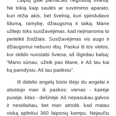
Laiptų gale pamačiau neįprastą šviesą.
Ne tokią kaip saulės ar suvirinimo aparato,
kuri rėžia akis, bet švelnią, kuri spinduliavo
šilumą, ramybę, džiaugsmą ir taiką. Mane
užliejo toks susižavėjimas, kad neįmanoma to
perteikti žodžiais. Susižavėjimas vis augo ir
džiaugsmui nebuvo ribų. Paskui iš tos vietos,
kur sklido nuostabi šviesa, aš išgirdau balsą:
“Mano sūnau, užeik pas Mane, ir Aš tau kai
ką parodysiu. Aš tau padėsiu”.
Iš didelio angelų būrio išėjo du angelai ir
atsistojo man iš paskos: vienas - kairėje
pusėje, kitas - dešinėje. Aš nepasukau galvos
ir nesidairiau, bet man atrodė, kad matau
viską aplinkui 360 laipsnių kampu. Nejaučiu