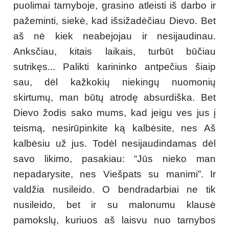
puolimai tarnyboje, grasino atleisti iš darbo ir
pažeminti, siekė, kad išsižadėčiau Dievo. Bet
aš nė kiek neabejojau ir nesijaudinau.
Anksčiau, kitais laikais, turbūt būčiau
sutrikęs... Palikti karininko antpečius šiaip
sau, dėl kažkokių niekingų nuomonių
skirtumų, man būtų atrodę absurdiška. Bet
Dievo žodis sako mums, kad jeigu ves jus į
teismą, nesirūpinkite ką kalbėsite, nes Aš
kalbėsiu už jus. Todėl nesijaudindamas dėl
savo likimo, pasakiau: “Jūs nieko man
nepadarysite, nes Viešpats su manimi”. Ir
valdžia nusileido. O bendradarbiai ne tik
nusileido, bet ir su malonumu klausė
pamokslų, kuriuos aš laisvu nuo tarnybos