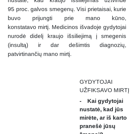
nustatė, kad kraujo išsiliejimas užtvindė
95 proc. galvos smegenų. Visi prietaisai, kurie
buvo prijungti prie mano kūno,
konstatavo mirtį. Medicinos išvadoje gydytojai
nurodė didelį kraujo išsiliejimą į smegenis
(insultą) ir dar dešimtis diagnozių,
patvirtinančių mano mirtį.
GYDYTOJAI
UŽFIKSAVO MIRTĮ
- Kai gydytojai
nustatė, kad jūs
mirėte, ar iš karto
pranešė jūsų