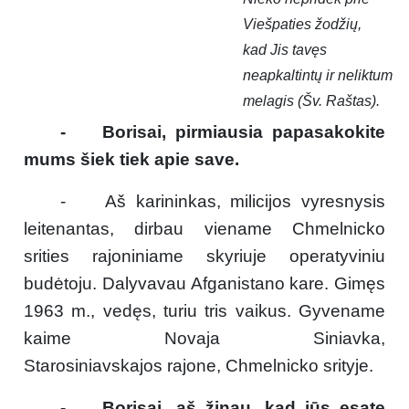
Viešpaties žodžių,
kad Jis tavęs
neapkaltintų ir neliktum
melagis (Šv. Raštas).
- Borisai, pirmiausia papasakokite
mums šiek tiek apie save.
- Aš karininkas, milicijos vyresnysis
leitenantas, dirbau viename Chmelnicko
srities rajoniniame skyriuje operatyviniu
budėtoju. Dalyvavau Afganistano kare. Gimęs
1963 m., vedęs, turiu tris vaikus. Gyvename
kaime Novaja Siniavka,
Starosiniavskajos rajone, Chmelnicko srityje.
- Borisai, aš žinau, kad jūs esate