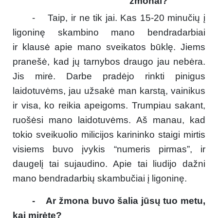
žmonai?
- Taip, ir ne tik jai. Kas 15-20 minučių į
ligoninę skambino mano bendradarbiai
ir klausė apie mano sveikatos būklę. Jiems
pranešė, kad jų tarnybos draugo jau nebėra.
Jis mirė. Darbe pradėjo rinkti pinigus
laidotuvėms, jau užsakė man karstą, vainikus
ir visa, ko reikia apeigoms. Trumpiau sakant,
ruošėsi mano laidotuvėms. Aš manau, kad
tokio sveikuolio milicijos karininko staigi mirtis
visiems buvo įvykis “numeris pirmas”, ir
daugelį tai sujaudino. Apie tai liudijo dažni
mano bendradarbių skambučiai į ligoninę.
- Ar žmona buvo šalia jūsų tuo metu,
kai mirėte?