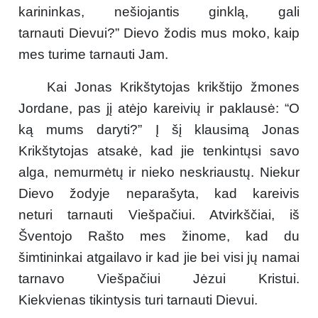
karininkas, nešiojantis ginklą, gali
tarnauti Dievui?” Dievo žodis mus moko, kaip
mes turime tarnauti Jam.
Kai Jonas Krikštytojas krikštijo žmones
Jordane, pas jį atėjo kareivių ir paklausė: “O
ką mums daryti?” Į šį klausimą Jonas
Krikštytojas atsakė, kad jie tenkintųsi savo
alga, nemurmėtų ir nieko neskriaustų. Niekur
Dievo žodyje neparašyta, kad kareivis
neturi tarnauti Viešpačiui. Atvirkščiai, iš
Šventojo Rašto mes žinome, kad du
šimtininkai atgailavo ir kad jie bei visi jų namai
tarnavo Viešpačiui Jėzui Kristui.
Kiekvienas tikintysis turi tarnauti Dievui.