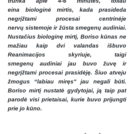
trunka apie 4-6 minutes, toliau
eina biologinė mirtis, kada prasideda
negrįžtami procesai centrinėje
nervų sistemoje ir žūsta smegenų audiniai.
Nustačius biologinę mirtį, Boriso kūnas ne
mažiau kaip dvi valandas išbuvo
Reanimacijos skyriuje, taigi
smegenų audiniai jau buvo žuvę ir
negrįžtami procesai prasidėję. Šiuo atveju
žmogus “labiau miręs" jau negali būti.
Boriso mirtį nustatė gydytojai, ją taip pat
parodė visi prietaisai, kurie buvo prijungti
prie jo kūno.