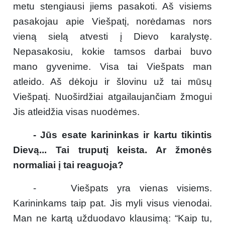
metu stengiausi jiems pasakoti. Aš visiems
pasakojau apie Viešpatį, norėdamas nors
vieną sielą atvesti į Dievo karalystę.
Nepasakosiu, kokie tamsos darbai buvo
mano gyvenime. Visa tai Viešpats man
atleido. Aš dėkoju ir šlovinu už tai mūsų
Viešpatį. Nuoširdžiai atgailaujančiam žmogui
Jis atleidžia visas nuodėmes.
- Jūs esate karininkas ir kartu tikintis
Dievą... Tai truputį keista. Ar žmonės
normaliai į tai reaguoja?
- Viešpats yra vienas visiems.
Karininkams taip pat. Jis myli visus vienodai.
Man ne kartą užduodavo klausimą: “Kaip tu,