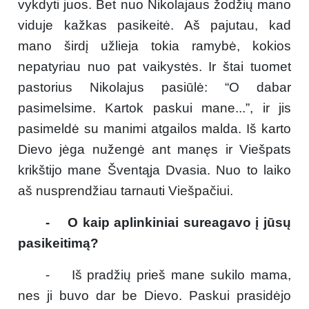
vykdyti juos. Bet nuo Nikolajaus žodžių mano
viduje kažkas pasikeitė. Aš pajutau, kad
mano širdį užlieja tokia ramybė, kokios
nepatyriau nuo pat vaikystės. Ir štai tuomet
pastorius Nikolajus pasiūlė: “O dabar
pasimelsime. Kartok paskui mane...”, ir jis
pasimeldė su manimi atgailos malda. Iš karto
Dievo jėga nužengė ant manęs ir Viešpats
krikštijo mane Šventąja Dvasia. Nuo to laiko
aš nusprendžiau tarnauti Viešpačiui.
- O kaip aplinkiniai sureagavo į jūsų
pasikeitimą?
- Iš pradžių prieš mane sukilo mama,
nes ji buvo dar be Dievo. Paskui prasidėjo