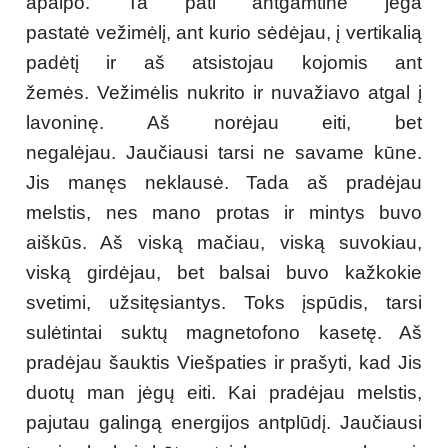
apalpo. Ta pati antgamtinė jėga
pastatė vežimėlį, ant kurio sėdėjau, į vertikalią
padėtį ir aš atsistojau kojomis ant
žemės. Vežimėlis nukrito ir nuvažiavo atgal į
lavoninę. Aš norėjau eiti, bet
negalėjau. Jaučiausi tarsi ne savame kūne.
Jis manęs neklausė. Tada aš pradėjau
melstis, nes mano protas ir mintys buvo
aiškūs. Aš viską mačiau, viską suvokiau,
viską girdėjau, bet balsai buvo kažkokie
svetimi, užsitęsiantys. Toks įspūdis, tarsi
sulėtintai suktų magnetofono kasetę. Aš
pradėjau šauktis Viešpaties ir prašyti, kad Jis
duotų man jėgų eiti. Kai pradėjau melstis,
pajutau galingą energijos antplūdį. Jaučiausi