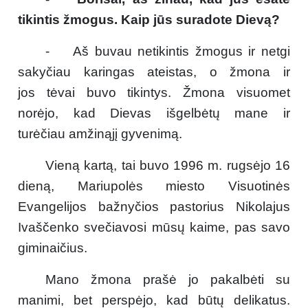
tikintis žmogus. Kaip jūs suradote Dievą?
- Aš buvau netikintis žmogus ir netgi
sakyčiau karingas ateistas, o žmona ir
jos tėvai buvo tikintys. Žmona visuomet
norėjo, kad Dievas išgelbėtų mane ir
turėčiau amžinąjį gyvenimą.
Vieną kartą, tai buvo 1996 m. rugsėjo 16
dieną, Mariupolės miesto Visuotinės
Evangelijos bažnyčios pastorius Nikolajus
Ivaščenko svečiavosi mūsų kaime, pas savo
giminaičius.
Mano žmona prašė jo pakalbėti su
manimi, bet perspėjo, kad būtų delikatus.