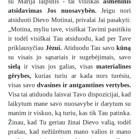
su Marija laipsnis - tai visiškas
asmeninis
atsidavimas Jos nuosavybėn.
Jeigu nori
atsiduoti Dievo Motinai, privalai Jai pasakyti:
„Motina, myliu tave, visiškai Tavimi pasitikiu
ir todėl visiškai Tau atsiduodu, kad per Tave
priklausyčiau
Jėzui.
Atiduodu Tau savo
kūną
su visais jo sąnariais ir sugebėjimais, savo
sielą
ir visas jos galias, visas
materialines
gėrybes,
kurias turiu ar kada nors turėsiu,
visas savo
dvasines ir antgamtines vertybes.
Visa tai atiduodu laisvai Tavo dispozicijai, kad
laikytum mane savo nuosavybe ir darytum su
manim ir viskuo, ką turiu, kas tik Tau patinka.
Žinau, kad Tu geriau žinai Dievo valią, todėl
prašau, kad nežiūrėtum mano valios ir mano