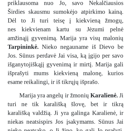
priklausoma nuo Jo, savo Nekalčiausios
Širdies skausmu sumokėjo atpirkimo kainą.
Dėl to Ji turi teisę į kiekvieną žmogų,
nes kiekvienam kartu su Jėzumi pelnė
amžinąjį gyvenimą. Marija yra visų malonių
Tarpininkė.
Nieko negauname iš Dievo be
Jos. Sūnus perdavė Jai visa, ką įgijo per savo
išganytojiškąjį gyvenimą ir mirtį. Marija gali
išprašyti mums kiekvieną malonę, kurios
esame reikalingi, ir iš tikrųjų išprašo.
Marija yra angelų ir žmonių
Karalienė.
Ji
turi ne tik karališką šlovę, bet ir tikrą
karališką valdžią. Ji yra galinga Karalienė, ir
niekas neatsispirs Jos įsakymams. Sūnus Jai
nieko neatsako, o Ji žino, ko gali Jo prašyti.