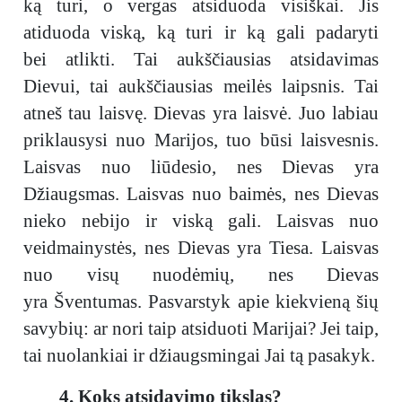
ką turi, o vergas atsiduoda visiškai. Jis
atiduoda viską, ką turi ir ką gali padaryti
bei atlikti. Tai aukščiausias atsidavimas
Dievui, tai aukščiausias meilės laipsnis. Tai
atneš tau laisvę. Dievas yra laisvė. Juo labiau
priklausysi nuo Marijos, tuo būsi laisvesnis.
Laisvas nuo liūdesio, nes Dievas yra
Džiaugsmas. Laisvas nuo baimės, nes Dievas
nieko nebijo ir viską gali. Laisvas nuo
veidmainystės, nes Dievas yra Tiesa. Laisvas
nuo visų nuodėmių, nes Dievas
yra Šventumas. Pasvarstyk apie kiekvieną šių
savybių: ar nori taip atsiduoti Marijai? Jei taip,
tai nuolankiai ir džiaugsmingai Jai tą pasakyk.
4. Koks atsidavimo tikslas?