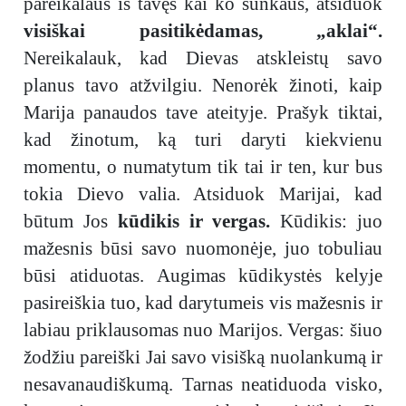
pareikalaus iš tavęs kai ko sunkaus, atsiduok
visiškai pasitikėdamas, „aklai“.
Nereikalauk, kad Dievas atskleistų savo
planus tavo atžvilgiu. Nenorėk žinoti, kaip
Marija panaudos tave ateityje. Prašyk tiktai,
kad žinotum, ką turi daryti kiekvienu
momentu, o numatytum tik tai ir ten, kur bus
tokia Dievo valia. Atsiduok Marijai, kad
būtum Jos
kūdikis ir vergas.
Kūdikis: juo
mažesnis būsi savo nuomonėje, juo tobuliau
būsi atiduotas. Augimas kūdikystės kelyje
pasireiškia tuo, kad darytumeis vis mažesnis ir
labiau priklausomas nuo Marijos. Vergas: šiuo
žodžiu pareiški Jai savo visišką nuolankumą ir
nesavanaudiškumą. Tarnas neatiduoda visko,