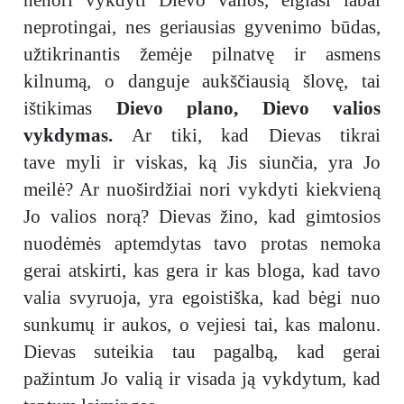
nenori vykdyti Dievo valios, elgiasi labai
neprotingai, nes geriausias gyvenimo būdas,
užtikrinantis žemėje pilnatvę ir asmens
kilnumą, o danguje aukščiausią šlovę, tai
ištikimas
Dievo plano, Dievo valios
vykdymas.
Ar tiki, kad Dievas tikrai
tave myli ir viskas, ką Jis siunčia, yra Jo
meilė? Ar nuoširdžiai nori vykdyti kiekvieną
Jo valios norą? Dievas žino, kad gimtosios
nuodėmės aptemdytas tavo protas nemoka
gerai atskirti, kas gera ir kas bloga, kad tavo
valia svyruoja, yra egoistiška, kad bėgi nuo
sunkumų ir aukos, o vejiesi tai, kas malonu.
Dievas suteikia tau pagalbą, kad gerai
pažintum Jo valią ir visada ją vykdytum, kad