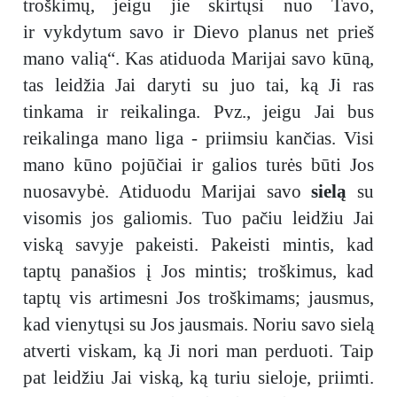
troškimų, jeigu jie skirtųsi nuo Tavo,
ir vykdytum savo ir Dievo planus net prieš
mano valią“. Kas atiduoda Marijai savo kūną,
tas leidžia Jai daryti su juo tai, ką Ji ras
tinkama ir reikalinga. Pvz., jeigu Jai bus
reikalinga mano liga - priimsiu kančias. Visi
mano kūno pojūčiai ir galios turės būti Jos
nuosavybė. Atiduodu Marijai savo
sielą
su
visomis jos galiomis. Tuo pačiu leidžiu Jai
viską savyje pakeisti. Pakeisti mintis, kad
taptų panašios į Jos mintis; troškimus, kad
taptų vis artimesni Jos troškimams; jausmus,
kad vienytųsi su Jos jausmais. Noriu savo sielą
atverti viskam, ką Ji nori man perduoti. Taip
pat leidžiu Jai viską, ką turiu sieloje, priimti.