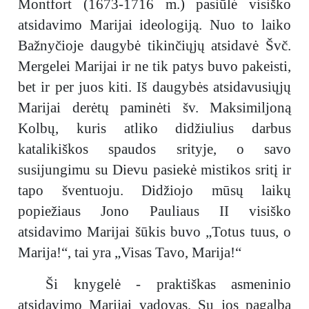
Montfort (1673-1716 m.) pasiūlė visiško
atsidavimo Marijai ideologiją. Nuo to laiko
Bažnyčioje daugybė tikinčiųjų atsidavė Švč.
Mergelei Marijai ir ne tik patys buvo pakeisti,
bet ir per juos kiti. Iš daugybės atsidavusiųjų
Marijai derėtų paminėti šv. Maksimiljoną
Kolbų, kuris atliko didžiulius darbus
katalikiškos spaudos srityje, o savo
susijungimu su Dievu pasiekė mistikos sritį ir
tapo šventuoju. Didžiojo mūsų laikų
popiežiaus Jono Pauliaus II visiško
atsidavimo Marijai šūkis buvo „Totus tuus, o
Marija!“, tai yra „Visas Tavo, Marija!“
Ši knygelė - praktiškas asmeninio
atsidavimo Marijai vadovas. Su jos pagalba