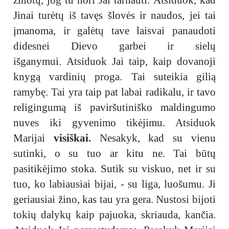
žinotų, jog tu nori Jai tarnauti. Atsiduok, kad
Jinai turėtų iš tavęs šlovės ir naudos, jei tai
įmanoma, ir galėtų tave laisvai panaudoti
didesnei Dievo garbei ir sielų
išganymui. Atsiduok Jai taip, kaip dovanoji
knygą vardinių proga. Tai suteikia gilią
ramybę. Tai yra taip pat labai radikalu, ir tavo
religingumą iš paviršutiniško maldingumo
nuves iki gyvenimo tikėjimu. Atsiduok
Marijai
visiškai.
Nesakyk, kad su vienu
sutinki, o su tuo ar kitu ne. Tai būtų
pasitikėjimo stoka. Sutik su viskuo, net ir su
tuo, ko labiausiai bijai, - su liga, luošumu. Ji
geriausiai žino, kas tau yra gera. Nustosi bijoti
tokių dalykų kaip pajuoka, skriauda, kančia.