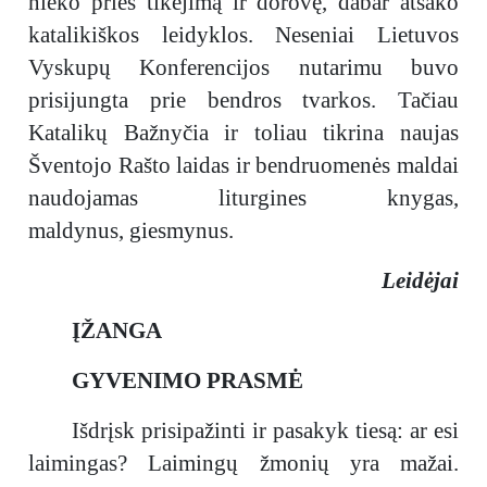
nieko prieš tikėjimą ir dorovę, dabar atsako
katalikiškos leidyklos. Neseniai Lietuvos
Vyskupų Konferencijos nutarimu buvo
prisijungta prie bendros tvarkos. Tačiau
Katalikų Bažnyčia ir toliau tikrina naujas
Šventojo Rašto laidas ir bendruomenės maldai
naudojamas liturgines knygas,
maldynus, giesmynus.
Leidėjai
ĮŽANGA
GYVENIMO PRASMĖ
Išdrįsk prisipažinti ir pasakyk tiesą: ar esi
laimingas? Laimingų žmonių yra mažai.