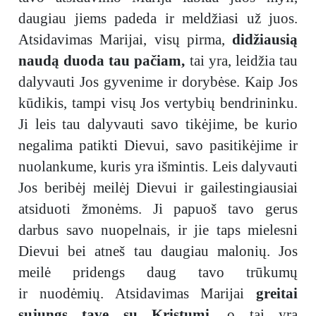
daugiau jiems padeda ir meldžiasi už juos.
Atsidavimas Marijai, visų pirma,
didžiausią
naudą duoda tau pačiam,
tai yra, leidžia tau
dalyvauti Jos gyvenime ir dorybėse. Kaip Jos
kūdikis, tampi visų Jos vertybių bendrininku.
Ji leis tau dalyvauti savo tikėjime, be kurio
negalima patikti Dievui, savo pasitikėjime ir
nuolankume, kuris yra išmintis. Leis dalyvauti
Jos beribėj meilėj Dievui ir gailestingiausiai
atsiduoti žmonėms. Ji papuoš tavo gerus
darbus savo nuopelnais, ir jie taps mielesni
Dievui bei atneš tau daugiau malonių. Jos
meilė pridengs daug tavo trūkumų
ir nuodėmių. Atsidavimas Marijai
greitai
sujungs tave su Kristumi,
o tai yra