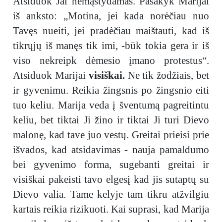
Atsiduok Jai nemąstydamas. Pasakyk Marijai
iš anksto: „Motina, jei kada norėčiau nuo
Tavęs nueiti, jei pradėčiau maištauti, kad iš
tikrųjų iš manęs tik imi, -būk tokia gera ir iš
viso nekreipk dėmesio įmano protestus“.
Atsiduok Marijai
visiškai.
Ne tik žodžiais, bet
ir gyvenimu. Reikia žingsnis po žingsnio eiti
tuo keliu. Marija veda į šventumą pagreitintu
keliu, bet tiktai Ji žino ir tiktai Ji turi Dievo
malonę, kad tave juo vestų. Greitai prieisi prie
išvados, kad atsidavimas - nauja pamaldumo
bei gyvenimo forma, sugebanti greitai ir
visiškai pakeisti tavo elgesį kad jis sutaptų su
Dievo valia. Tame kelyje tam tikru atžvilgiu
kartais reikia rizikuoti. Kai suprasi, kad Marija