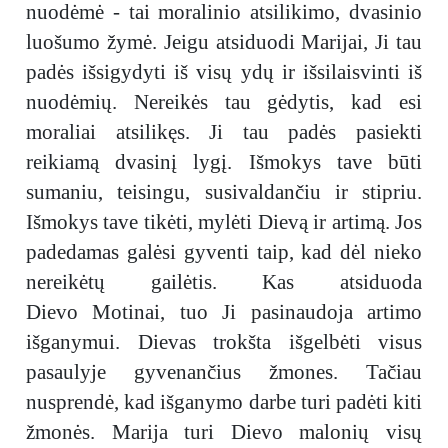
nuodėmė - tai moralinio atsilikimo, dvasinio
luošumo žymė. Jeigu atsiduodi Marijai, Ji tau
padės išsigydyti iš visų ydų ir išsilaisvinti iš
nuodėmių. Nereikės tau gėdytis, kad esi
moraliai atsilikęs. Ji tau padės pasiekti
reikiamą dvasinį lygį. Išmokys tave būti
sumaniu, teisingu, susivaldančiu ir stipriu.
Išmokys tave tikėti, mylėti Dievą ir artimą. Jos
padedamas galėsi gyventi taip, kad dėl nieko
nereikėtų gailėtis. Kas atsiduoda
Dievo Motinai, tuo Ji pasinaudoja artimo
išganymui. Dievas trokšta išgelbėti visus
pasaulyje gyvenančius žmones. Tačiau
nusprendė, kad išganymo darbe turi padėti kiti
žmonės. Marija turi Dievo malonių visų