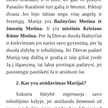
Pasaulio Karalienė turi galią ir šėtonui. Piktoji
dvasia Jos bijo labiau negu visų angelų ir
šventųjų. Marija yra
Bažnyčios Motina ir
žmonių Motina.
Ji yra
mistinio Kristaus
Kūno Motina.
Per Ją Dievas duoda Bažnyčiai
ir kiekvienam jos nariui savo gyvenimą, per Ją
duoda didybę ir tobulėjimą. Jei Dievas padarė
Mariją taip didžią ir gražią ir taip giliai įvedė
Ją į išganymą, tai labai protingai padarysi, jei
pasistengsi pasitikėti Ja ir atsiduoti Jai.
2. Kas yra atsidavimas Marijai?
Sukurta būtybė regresuoja savo
tobulėjimo kelyje, jei atsiduoda žemesnei už