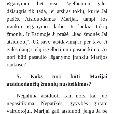
išganymui, bet visų išgelbėjimu galės
džiaugtis tik tada, jei atsiras tokių, kurie Jai
padės. Atsiduodamas Marijai, tampi Jos
įrankiu išganymo darbe. Ji laukia tokių
žmonių. Ir Fatimoje Ji prašė, „kad žmonės Jai
atsiduotų“. Už savo atsidavimą ir per tave Ji
galės daug sielų išgelbėti nuo pasmerkimo. Ar
nori būti pasaulio išganymo įrankiu Marijos
rankose?
5. Koks turi būti Marijai
atsiduodančių žmonių nusiteikimas?
Negalima atsiduoti kam nors, kai juo
nepasitikima. Nepatikėsi gyvybės girtam
vairuotojui. Marijai gali atsiduoti, jeigu Ja be