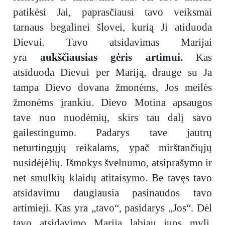
patikėsi Jai, paprasčiausi tavo veiksmai
tarnaus begalinei šlovei, kurią Ji atiduoda
Dievui. Tavo atsidavimas Marijai
yra
aukščiausias gėris artimui.
Kas
atsiduoda Dievui per Mariją, drauge su Ja
tampa Dievo dovana žmonėms, Jos meilės
žmonėms įrankiu. Dievo Motina apsaugos
tave nuo nuodėmių, skirs tau dalį savo
gailestingumo. Padarys tave jautrų
neturtingųjų reikalams, ypač mirštančiųjų
nusidėjėlių. Išmokys švelnumo, atsiprašymo ir
net smulkių klaidų atitaisymo. Be tavęs tavo
atsidavimu daugiausia pasinaudos tavo
artimieji. Kas yra „tavo“, pasidarys „Jos“. Dėl
tavo atsidavimo Marija labiau juos myli,