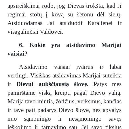
apsireiškimai rodo, jog Dievas trokšta, kad Ji
regimai stotų į kovą su šėtonu dėl sielų.
Atsiduodamas Jai atsiduodi Karalienei ir
visagalinčiai Valdovei.
6. Kokie yra atsidavimo Marijai
vaisiai?
Atsidavimo vaisiai įvairūs ir labai
vertingi. Visiškas atsidavimas Marijai suteikia
ir
Dievui aukščiausią šlovę.
Patys mes
pamirštame viską kreipti pagal Dievo valią.
Marija tavo mintis, žodžius, veiksmus, kančias
ir tave patį padarys Dievo šlove, nes apvalys
nuo sąmoningo ir nesąmoningo savęs
ieškojimo ir tarnavimo sau. Jei savo tikslus