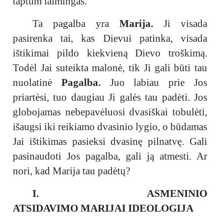
taptum laimingas.
Ta pagalba yra
Marija.
Ji visada
pasirenka tai, kas Dievui patinka, visada
ištikimai pildo kiekvieną Dievo troškimą.
Todėl Jai suteikta malonė, tik Ji gali būti tau
nuolatinė
Pagalba.
Juo labiau prie Jos
priartėsi, tuo daugiau Ji galės tau padėti. Jos
globojamas nebepavėluosi dvasiškai tobulėti,
išaugsi iki reikiamo dvasinio lygio, o būdamas
Jai ištikimas pasieksi dvasinę pilnatvę. Gali
pasinaudoti Jos pagalba, gali ją atmesti. Ar
nori, kad Marija tau padėtų?
I. ASMENINIO
ATSIDAVIMO MARIJAI IDEOLOGIJA