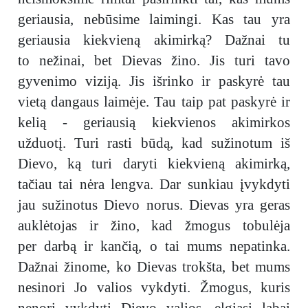
geriausia, nebūsime laimingi. Kas tau yra
geriausia kiekvieną akimirką? Dažnai tu
to nežinai, bet Dievas žino. Jis turi tavo
gyvenimo viziją. Jis išrinko ir paskyrė tau
vietą dangaus laimėje. Tau taip pat paskyrė ir
kelią - geriausią kiekvienos akimirkos
užduotį. Turi rasti būdą, kad sužinotum iš
Dievo, ką turi daryti kiekvieną akimirką,
tačiau tai nėra lengva. Dar sunkiau įvykdyti
jau sužinotus Dievo norus. Dievas yra geras
auklėtojas ir žino, kad žmogus tobulėja
per darbą ir kančią, o tai mums nepatinka.
Dažnai žinome, ko Dievas trokšta, bet mums
nesinori Jo valios vykdyti. Žmogus, kuris