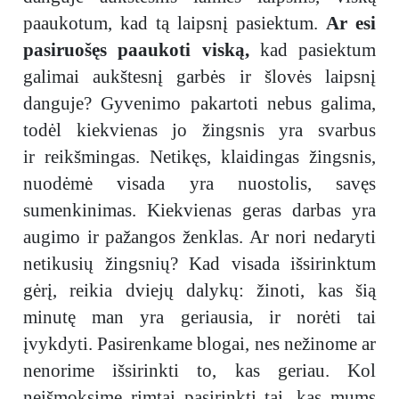
paaukotum, kad tą laipsnį pasiektum.
Ar esi
pasiruošęs paaukoti viską,
kad pasiektum
galimai aukštesnį garbės ir šlovės laipsnį
danguje? Gyvenimo pakartoti nebus galima,
todėl kiekvienas jo žingsnis yra svarbus
ir reikšmingas. Netikęs, klaidingas žingsnis,
nuodėmė visada yra nuostolis, savęs
sumenkinimas. Kiekvienas geras darbas yra
augimo ir pažangos ženklas. Ar nori nedaryti
netikusių žingsnių? Kad visada išsirinktum
gėrį, reikia dviejų dalykų: žinoti, kas šią
minutę man yra geriausia, ir norėti tai
įvykdyti. Pasirenkame blogai, nes nežinome ar
nenorime išsirinkti to, kas geriau. Kol
neišmoksime rimtai pasirinkti tai, kas mums