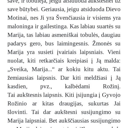
save, ir tobulėja, jeigu atsiduoda aukštesnei už
save būtybei. Geriausia, jeigu atsiduoda Dievo
Motinai, nes Ji yra Švenčiausia ir visiems yra
maloninga ir gailestinga. Kas labiau suartės su
Marija, tas labiau asmeniškai tobulės, daugiau
padarys gero, bus laimingesnis. Žmonės su
Marija yra susieti įvairiais laipsniais. Vieni
nuolat, kiti retkarčiais kreipiasi į Ją malda:
„Sveika, Marija...“ ar kokiu kitu aktu. Tai
žemiausias laipsnis. Dar kiti meldžiasi į Ją
kasdien, pvz., kalbėdami Rožinį.
Tai aukštesnis laipsnis. Kiti įsijungia į Gyvojo
Rožinio ar kitas draugijas, sukurtas Jai
šlovinti. Tai dar aukštesni susijungimo su
Marija laipsniai. Bet aukščiausias susijungimo