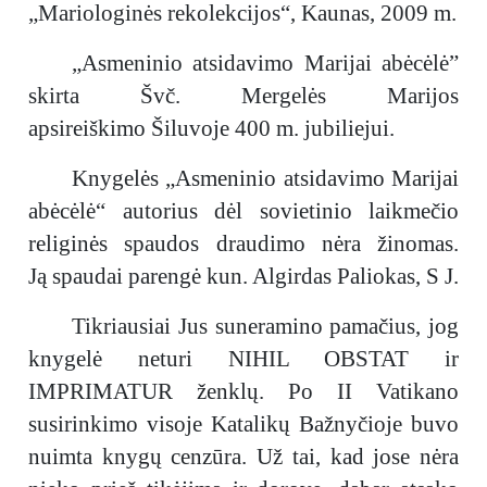
„Mariologinės rekolekcijos“, Kaunas, 2009 m.
„Asmeninio atsidavimo Marijai abėcėlė”
skirta Švč. Mergelės Marijos
apsireiškimo Šiluvoje 400 m. jubiliejui.
Knygelės „Asmeninio atsidavimo Marijai
abėcėlė“ autorius dėl sovietinio laikmečio
religinės spaudos draudimo nėra žinomas.
Ją spaudai parengė kun. Algirdas Paliokas, S J.
Tikriausiai Jus suneramino pamačius, jog
knygelė neturi NIHIL OBSTAT ir
IMPRIMATUR ženklų. Po II Vatikano
susirinkimo visoje Katalikų Bažnyčioje buvo
nuimta knygų cenzūra. Už tai, kad jose nėra