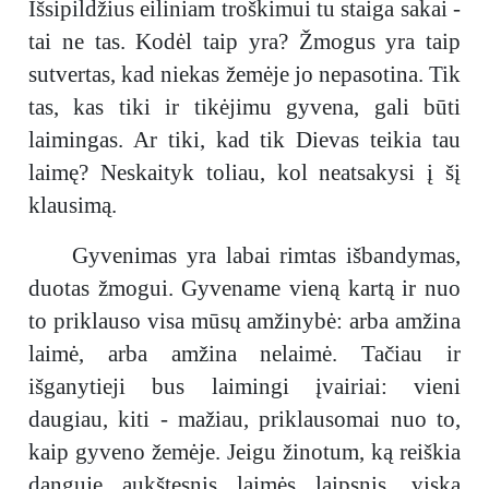
Išsipildžius eiliniam troškimui tu staiga sakai -
tai ne tas. Kodėl taip yra? Žmogus yra taip
sutvertas, kad niekas žemėje jo nepasotina. Tik
tas, kas tiki ir tikėjimu gyvena, gali būti
laimingas. Ar tiki, kad tik Dievas teikia tau
laimę? Neskaityk toliau, kol neatsakysi į šį
klausimą.
Gyvenimas yra labai rimtas išbandymas,
duotas žmogui. Gyvename vieną kartą ir nuo
to priklauso visa mūsų amžinybė: arba amžina
laimė, arba amžina nelaimė. Tačiau ir
išganytieji bus laimingi įvairiai: vieni
daugiau, kiti - mažiau, priklausomai nuo to,
kaip gyveno žemėje. Jeigu žinotum, ką reiškia
danguje aukštesnis laimės laipsnis, viską