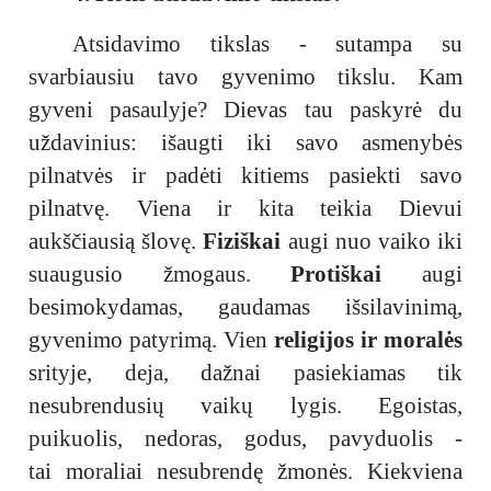
Atsidavimo tikslas - sutampa su
svarbiausiu tavo gyvenimo tikslu. Kam
gyveni pasaulyje? Dievas tau paskyrė du
uždavinius: išaugti iki savo asmenybės
pilnatvės ir padėti kitiems pasiekti savo
pilnatvę. Viena ir kita teikia Dievui
aukščiausią šlovę.
Fiziškai
augi nuo vaiko iki
suaugusio žmogaus.
Protiškai
augi
besimokydamas, gaudamas išsilavinimą,
gyvenimo patyrimą. Vien
religijos ir moralės
srityje, deja, dažnai pasiekiamas tik
nesubrendusių vaikų lygis. Egoistas,
puikuolis, nedoras, godus, pavyduolis -
tai moraliai nesubrendę žmonės. Kiekviena