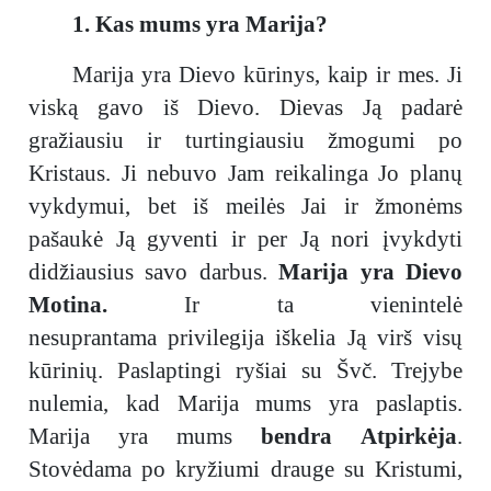
1. Kas mums yra Marija?
Marija yra Dievo kūrinys, kaip ir mes. Ji
viską gavo iš Dievo. Dievas Ją padarė
gražiausiu ir turtingiausiu žmogumi po
Kristaus. Ji nebuvo Jam reikalinga Jo planų
vykdymui, bet iš meilės Jai ir žmonėms
pašaukė Ją gyventi ir per Ją nori įvykdyti
didžiausius savo darbus.
Marija yra Dievo
Motina.
Ir ta vienintelė
nesuprantama privilegija iškelia Ją virš visų
kūrinių. Paslaptingi ryšiai su Švč. Trejybe
nulemia, kad Marija mums yra paslaptis.
Marija yra mums
bendra Atpirkėja
.
Stovėdama po kryžiumi drauge su Kristumi,