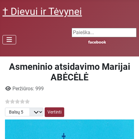
† Dievui ir Tėvynei
Search ...
Asmeninio atsidavimo Marijai
ABĖCĖLĖ
Išsami informacija
Peržiūros: 999
Prašome įvertinti