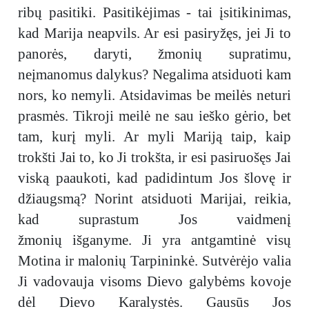
ribų pasitiki. Pasitikėjimas - tai įsitikinimas,
kad Marija neapvils. Ar esi pasiryžęs, jei Ji to
panorės, daryti, žmonių supratimu,
neįmanomus dalykus? Negalima atsiduoti kam
nors, ko nemyli. Atsidavimas be meilės neturi
prasmės. Tikroji meilė ne sau ieško gėrio, bet
tam, kurį myli. Ar myli Mariją taip, kaip
trokšti Jai to, ko Ji trokšta, ir esi pasiruošęs Jai
viską paaukoti, kad padidintum Jos šlovę ir
džiaugsmą? Norint atsiduoti Marijai, reikia,
kad suprastum Jos vaidmenį
žmonių išganyme. Ji yra antgamtinė visų
Motina ir malonių Tarpininkė. Sutvėrėjo valia
Ji vadovauja visoms Dievo galybėms kovoje
dėl Dievo Karalystės. Gausūs Jos