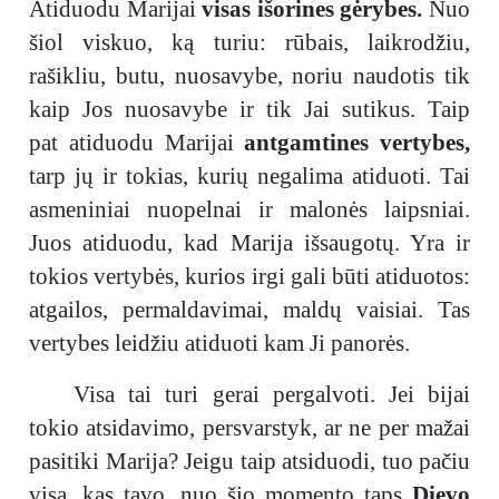
Atiduodu Marijai
visas išorines gėrybes.
Nuo
šiol viskuo, ką turiu: rūbais, laikrodžiu,
rašikliu, butu, nuosavybe, noriu naudotis tik
kaip Jos nuosavybe ir tik Jai sutikus. Taip
pat atiduodu Marijai
antgamtines vertybes,
tarp jų ir tokias, kurių negalima atiduoti. Tai
asmeniniai nuopelnai ir malonės laipsniai.
Juos atiduodu, kad Marija išsaugotų. Yra ir
tokios vertybės, kurios irgi gali būti atiduotos:
atgailos, permaldavimai, maldų vaisiai. Tas
vertybes leidžiu atiduoti kam Ji panorės.
Visa tai turi gerai pergalvoti. Jei bijai
tokio atsidavimo, persvarstyk, ar ne per mažai
pasitiki Marija? Jeigu taip atsiduodi, tuo pačiu
visa, kas tavo, nuo šio momento taps
Dievo