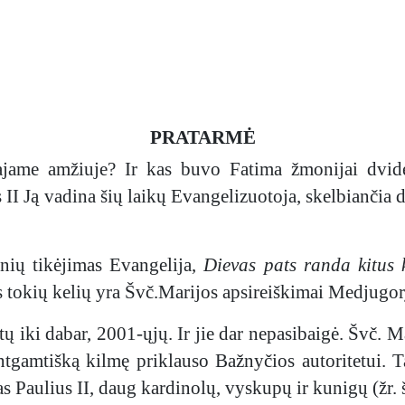
PRATARMĖ
ajame amžiuje? Ir kas buvo Fatima žmonijai dvide
 II Ją vadina šių laikų Evangelizuotoja, skelbiančia 
onių tikėjimas Evangelija,
Dievas pats randa kitus k
 tokių kelių yra Švč.Marijos apsireiškimai Medjugor
 iki dabar, 2001-ųjų. Ir jie dar nepasibaigė. Švč. Ma
tgamtišką kilmę priklauso Bažnyčios autoritetui. T
s Paulius II, daug kardinolų, vyskupų ir kunigų (žr. š