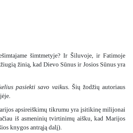
šimtajame šimtmetyje? Ir Šiluvoje, ir Fatimoje
džiugią žinią, kad Dievo Sūnus ir Josios Sūnus yra
elius pasiekti savo vaikus.
Šių žodžių autoriaus
jėje.
rijos apsireiškimų tikrumu yra įsitikinę milijonai
ačiau iš asmeninių tvirtinimų aišku, kad Marijos
ios knygos antrąją dalį).