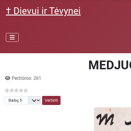
† Dievui ir Tėvynei
MEDJUGO
Išsami informacija
Peržiūros: 261
Prašome įvertinti