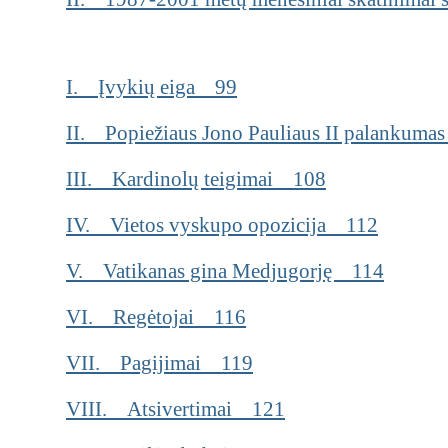
I. Įvykių eiga 99
II. Popiežiaus Jono Pauliaus II palankum
III. Kardinolų teigimai 108
IV. Vietos vyskupo opozicija 112
V. Vatikanas gina Medjugorję 114
VI. Regėtojai 116
VII. Pagijimai 119
VIII. Atsivertimai 121