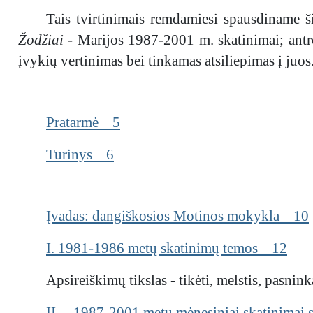
Tais tvirtinimais remdamiesi spausdiname š
Žodžiai -
Marijos 1987-2001 m. skatinimai; antr
įvykių vertinimas bei tinkamas atsiliepimas į juos
Pratarmė 5
Turinys 6
Įvadas: dangiškosios Motinos mokykla 10
I. 1981-1986 metų skatinimų temos 12
Apsireiškimų tikslas - tikėti, melstis, pasninkau
II. 1987-2001 metų mėnesiniai skatinimai