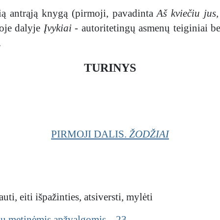
ią antrąją knygą (pirmoji, pavadinta
Aš kviečiu jus,
oje dalyje
Įvykiai
- autoritetingų asmenų teiginiai be
.
TURINYS
PIRMOJI DALIS.
ŽODŽIAI
ti, eiti išpažinties, atsiversti, mylėti
 su metinėmis apžvalgomis 23