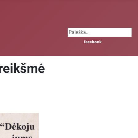
Search ...
 reikšmė