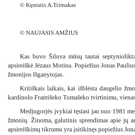
© Kęstutis A.Trimakas
© NAUJASIS AMŽIUS
Kas buvo Šiluva mūsų tautai septyniolikt
apsireiškė Jėzaus Motina. Popiežius Jonas Paulius
žmonijos Išganytojas.
Kritiškais laikais, kai išblėsta daugelio žm
kardinolo Františeko Tomašeko tvirtinimu, vienas
Medjugorjės įvykiai tęsiasi jau nuo 1981 metų
žmonių. Žinoma, galutinis sprendimas apie jų an
apsireiškimų tikrumu yra įsitikinęs popiežius Jona