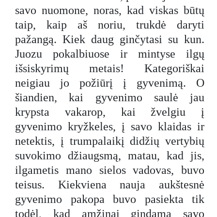
savo nuomone, noras, kad viskas būtų
taip, kaip aš noriu, trukdė daryti
pažangą. Kiek daug ginčytasi su kun.
Juozu pokalbiuose ir mintyse ilgų
išsiskyrimų metais! Kategoriškai
neigiau jo požiūrį į gyvenimą. O
šiandien, kai gyvenimo saulė jau
krypsta vakarop, kai žvelgiu į
gyvenimo kryžkeles, į savo klaidas ir
netektis, į trumpalaikį didžių vertybių
suvokimo džiaugsmą, matau, kad jis,
ilgametis mano sielos vadovas, buvo
teisus. Kiekviena nauja aukštesnė
gyvenimo pakopa buvo pasiekta tik
todėl, kad amžinai gindama savo