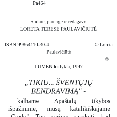
Pa464
Sudarė, parengė ir redagavo
LORETA TERESĖ PAULAVIČIŪTĖ
ISBN 99864110-30-4 © Loreta
Paulavičiūtė
©
LUMEN leidykla, 1997
„TIKIU... ŠVENTŲJŲ
BENDRAVIMĄ" -
kalbame Apaštalų tikybos
išpažinime, mūsų katalikiškajame
„Credo". Tuo norime pasakyti, kad