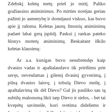
Zdebskį keletą metų prieš jo mirtį. Paliko
gražiausius atsiminimus. Po mirties norėjau geriau
pažinti jo asmenybę ir domėjausi viskuo, kas buvo
apie jį rašoma. Keletas jaunų žmonių atsiminimų
padarė labai gerą įspūdį. Paskui į rankas pateko
šūsnys moterų atsiminimų. Beskaitant iškilo
keletas klausimų:
Ar a.a. kunigas buvo nesubrendęs kaip
dvasios vadas ir apaštalaudavo tik pririšimu prie
savęs, nevesdamas į gilesnį dvasinį gyvenimą, į
pilną dvasios laisvę, į tobulą Dievo meilę, į
apaštalavimą tik dėl Dievo? Gal jis pasiliko sau tą
subtilų malonumą likti tarp Dievo ir sielos, - bet tai
kvepėtų savimeile, kuri svetima dideliems ir