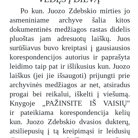
Po kun. Juozo Zdebskio mirties jo
asmeniniame archyve šalia kitos
dokumentinės medžiagos rastas didelis
pluoštas jam adresuotų laiškų. Juos
surūšiavus buvo kreiptasi į gausiausios
korespondencijos autorius ir paprašyta
leidimo taip pat ir išlikusius kun. Juozo
laiškus (jei jie išsaugoti) prijungti prie
archyvinės medžiagos ar net, atsiradus
progai bei reikalui, iškelti į viešumą.
Knygoje „PAŽINSITE IŠ VAISIŲ"
ir pateikiama korespondencija kelių
kun. Juozo Zdebskio dvasios dukterų,
atsiliepusių į tą kreipimąsi ir leidusių