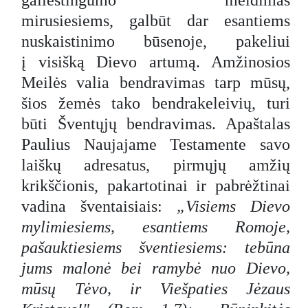
gailestingumo meldimas
mirusiesiems, galbūt dar esantiems
nuskaistinimo būsenoje, pakeliui
į visišką Dievo artumą. Amžinosios
Meilės valia bendravimas tarp mūsų,
šios žemės tako bendrakeleivių, turi
būti Šventųjų bendravimas. Apaštalas
Paulius Naujajame Testamente savo
laiškų adresatus, pirmųjų amžių
krikščionis, pakartotinai ir pabrėžtinai
vadina šventaisiais:
„Visiems Dievo
mylimiesiems, esantiems Romoje,
pašauktiesiems šventiesiems: tebūna
jums malonė bei ramybė nuo Dievo,
mūsų Tėvo, ir Viešpaties Jėzaus