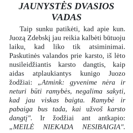
JAUNYSTĖS DVASIOS
VADAS
Taip sunku patikėti, kad apie kun.
Juozą Zdebskį jau reikia kalbėti būtuoju
laiku, kad liko tik atsiminimai.
Paskutinės valandos prie karsto, iš lėto
nusileidžiantis karsto dangtis, kaip
aidas atplaukiantys kunigo Juozo
žodžiai:
„Atmink: gyvenime nėra ir
neturi būti ramybės, negalima sakyti,
kad jau viskas baigta. Ramybė ir
pabaiga bus tada, kai
už
voš
karsto
dangtį".
Ir žodžiai ant antkapio:
„MEILĖ NIEKADA NESIBAIGIA".