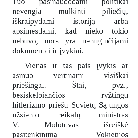
Tuo pasinaudodami politikai
nevengia mulkinti piliečių,
iškraipydami istoriją arba
apsimesdami, kad nieko tokio
nebuvo, nors yra nenuginčijami
dokumentai ir įvykiai.
Vienas ir tas pats įvykis ar
asmuo vertinami visiškai
priešingai. Štai, pvz.,
besiskelbiančios ryžtingu
hitlerizmo priešu Sovietų Sąjungos
užsienio reikalų ministras
V. Molotovas išreiškė
pasitenkinimą Vokietijos