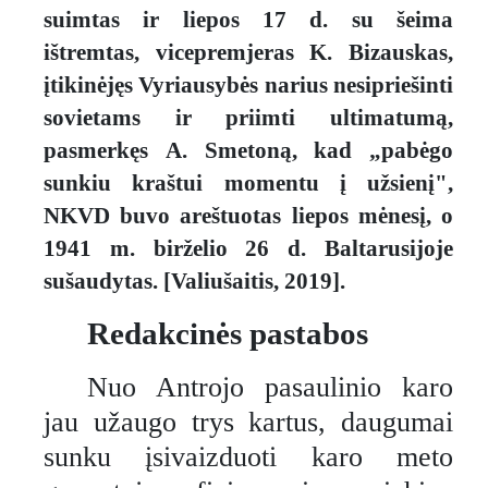
suimtas ir liepos 17 d. su šeima
ištremtas, vicepremjeras K. Bizauskas,
įtikinėjęs Vyriausybės narius nesipriešinti
sovietams ir priimti ultimatumą,
pasmerkęs A. Smetoną, kad „pabėgo
sunkiu kraštui momentu į užsienį",
NKVD buvo areštuotas liepos mėnesį, o
1941 m. birželio 26 d. Baltarusijoje
sušaudytas. [Valiušaitis, 2019].
Redakcinės pastabos
Nuo Antrojo pasaulinio karo
jau užaugo trys kartus, daugumai
sunku įsivaizduoti karo meto