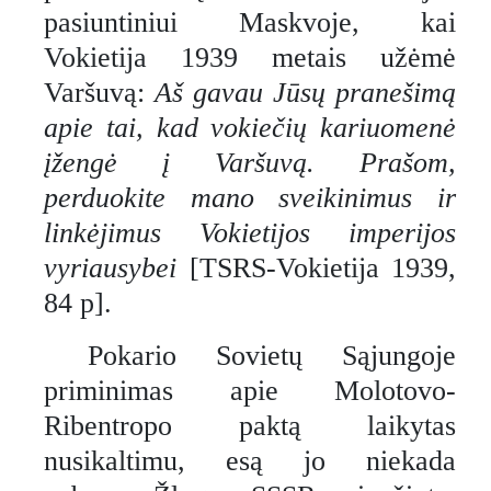
pasiuntiniui Maskvoje, kai
Vokietija 1939 metais užėmė
Varšuvą:
Aš gavau Jūsų pranešimą
apie tai, kad vokiečių kariuomenė
įžengė į Varšuvą. Prašom,
perduokite mano sveikinimus ir
linkėjimus Vokietijos imperijos
vyriausybei
[TSRS-Vokietija 1939,
84 p].
Pokario Sovietų Sąjungoje
priminimas apie Molotovo-
Ribentropo paktą laikytas
nusikaltimu, esą jo niekada