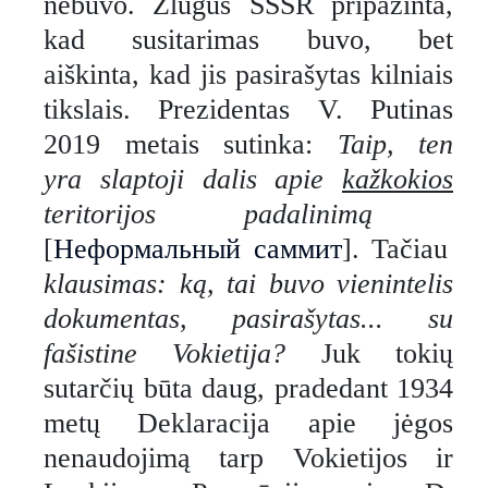
nebuvo. Žlugus SSSR pripažinta,
kad susitarimas buvo, bet
aiškinta, kad jis pasirašytas kilniais
tikslais. Prezidentas V. Putinas
2019 metais sutinka:
Taip, ten
yra slaptoji dalis apie
kažkokios
teritorijos padalinimą
[
Неформальный саммит
]. Tačiau
klausimas: ką, tai buvo vienintelis
dokumentas, pasirašytas... su
fašistine Vokietija?
Juk tokių
sutarčių būta daug, pradedant 1934
metų Deklaracija apie jėgos
nenaudojimą tarp Vokietijos ir