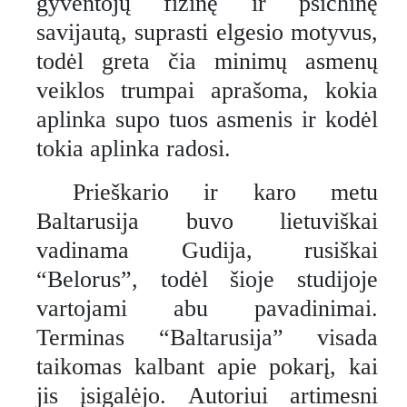
gyventojų fizinę ir psichinę
savijautą, suprasti elgesio motyvus,
todėl greta čia minimų asmenų
veiklos trumpai aprašoma, kokia
aplinka supo tuos asmenis ir kodėl
tokia aplinka radosi.
Prieškario ir karo metu
Baltarusija buvo lietuviškai
vadinama Gudija, rusiškai
“Belorus”, todėl šioje studijoje
vartojami abu pavadinimai.
Terminas “Baltarusija” visada
taikomas kalbant apie pokarį, kai
jis įsigalėjo. Autoriui artimesni