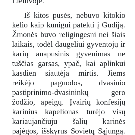
Lietuvoje.
Iš kitos pusės, nebuvo kitokio
kelio kaip kunigui patekti į Gudiją.
Žmonės buvo religingesni nei šiais
laikais, todėl daugeliui gyventojų ir
karių anapusinis gyvenimas ne
tuščias garsas, ypač, kai aplinkui
kasdien siautėja mirtis. Jiems
reikėjo paguodos, dvasinio
pastiprinimo-dvasininkų gero
žodžio, apeigų. Įvairių konfesijų
karinius kapelionas turėjo visų
kariaujančiųjų šalių karinės
pajėgos, išskyrus Sovietų Sąjungą.