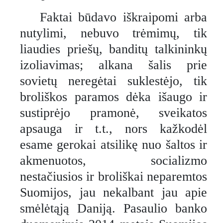
Faktai būdavo iškraipomi arba
nutylimi, nebuvo trėmimų, tik
liaudies priešų, banditų talkininkų
izoliavimas; alkana šalis prie
sovietų neregėtai suklestėjo, tik
broliškos paramos dėka išaugo ir
sustiprėjo pramonė, sveikatos
apsauga ir t.t., nors kažkodėl
esame gerokai atsilikę nuo šaltos ir
akmenuotos, socializmo
nestačiusios ir broliškai neparemtos
Suomijos, jau nekalbant jau apie
smėlėtąją Daniją. Pasaulio banko