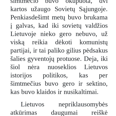
šimtmečio buvo okupuota, dvi
kartos užaugo Sovietų Sąjungoje.
Penkiasdešimt metų buvo brukama
į galvas, kad iki sovietų valdžios
Lietuvoje nieko gero nebuvo, už
viską reikia dėkoti komunistų
partijai, ir tai paliko gilius pėdsakus
šalies gyventojų protuose. Deja, iki
šiol nėra nuoseklios Lietuvos
istorijos politikos, kas per
šimtmečius buvo gero ir sektino,
kas buvo klaidos ir nusikaltimai.
Lietuvos nepriklausomybės
atkūrimas daugumai reiškė