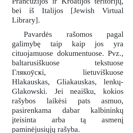
Prancūzijos ir Kroatijos teritorijų,
bei iš Italijos [Jewish Virtual
Library].
Pavardės rašomos pagal
galimybę taip kaip jos yra
cituojamuose dokumentuose. Pvz.,
baltarusiškuose tekstuose
Глякоӯсҝi, lietuviškuose
Hlakauskas, Gliakauskas, lenkų-
Glakowski. Jei neaišku, kokios
rašybos laikėsi pats asmuo,
pasirenkama dabar kalbininkų
įteisinta arba tą asmenį
paminėjusiųjų rašyba.