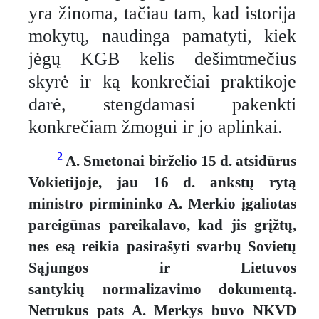
yra žinoma, tačiau tam, kad istorija
mokytų, naudinga pamatyti, kiek
jėgų KGB kelis dešimtmečius
skyrė ir ką konkrečiai praktikoje
darė, stengdamasi pakenkti
konkrečiam žmogui ir jo aplinkai.
2
A. Smetonai birželio 15 d. atsidūrus
Vokietijoje, jau 16 d. ankstų rytą
ministro pirmininko A. Merkio įgaliotas
pareigūnas pareikalavo, kad jis grįžtų,
nes esą reikia pasirašyti svarbų Sovietų
Sąjungos ir Lietuvos
santykių normalizavimo dokumentą.
Netrukus pats A. Merkys buvo NKVD