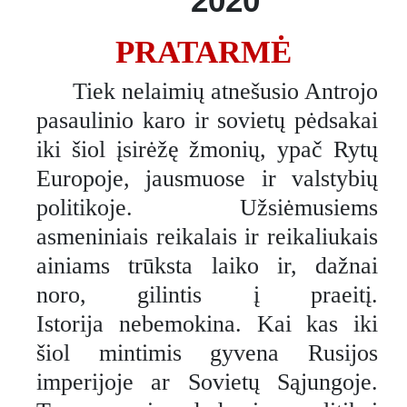
2020
PRATARMĖ
Tiek nelaimių atnešusio Antrojo
pasaulinio karo ir sovietų pėdsakai
iki šiol įsirėžę žmonių, ypač Rytų
Europoje, jausmuose ir valstybių
politikoje. Užsiėmusiems
asmeniniais reikalais ir reikaliukais
ainiams trūksta laiko ir, dažnai
noro, gilintis į praeitį.
Istorija nebemokina. Kai kas iki
šiol mintimis gyvena Rusijos
imperijoje ar Sovietų Sąjungoje.