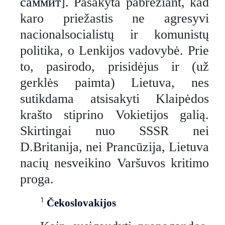
саммит
]. Pasakyta pabrėžiant, kad
karo priežastis ne agresyvi
nacionalsocialistų ir komunistų
politika, o Lenkijos vadovybė. Prie
to, pasirodo, prisidėjus ir (už
gerklės paimta) Lietuva, nes
sutikdama atsisakyti Klaipėdos
krašto stiprino Vokietijos galią.
Skirtingai nuo SSSR nei
D.Britanija, nei Prancūzija, Lietuva
nacių nesveikino Varšuvos kritimo
proga.
1
Čekoslovakijos