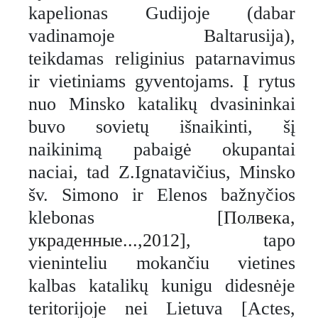
kapelionas Gudijoje (dabar
vadinamoje Baltarusija),
teikdamas religinius patarnavimus
ir vietiniams gyventojams. Į rytus
nuo Minsko katalikų dvasininkai
buvo sovietų išnaikinti, šį
naikinimą pabaigė okupantai
naciai, tad Z.Ignatavičius, Minsko
šv. Simono ir Elenos bažnyčios
klebonas [
Полвека,
украденные...,2012],
tapo
vieninteliu mokančiu vietines
kalbas katalikų kunigu didesnėje
teritorijoje nei Lietuva [Actes,