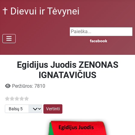
† Dievui ir Tėvynei
Search ...
Egidijus Juodis ZENONAS
IGNATAVIČIUS
Išsami informacija
Peržiūros: 7810
Prašome įvertinti