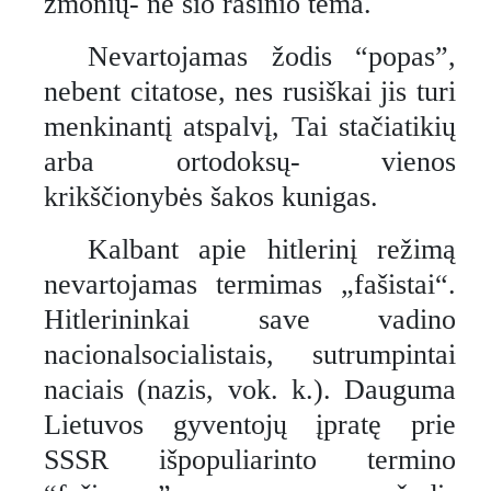
žmonių- ne šio rašinio tema.
Nevartojamas žodis “popas”,
nebent citatose, nes rusiškai jis turi
menkinantį atspalvį, Tai stačiatikių
arba ortodoksų- vienos
krikščionybės šakos kunigas.
Kalbant apie hitlerinį režimą
nevartojamas termimas „fašistai“.
Hitlerininkai save vadino
nacionalsocialistais, sutrumpintai
naciais (nazis, vok. k.). Dauguma
Lietuvos gyventojų įpratę prie
SSSR išpopuliarinto termino