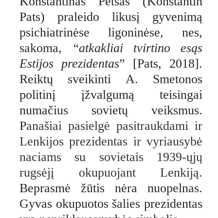
Konstantinas Petsas (Konstantin
Pats) praleido likusį gyvenimą
psichiatrinėse ligoninėse, nes,
sakoma,
“atkakliai tvirtino esąs
Estijos prezidentas
” [Pats, 2018].
Reiktų sveikinti A. Smetonos
politinį įžvalgumą teisingai
numačius sovietų veiksmus.
P
anašiai pasielgė pasitraukdami ir
Lenkijos prezidentas ir vyriausybė
naciams su sovietais 1939-ųjų
rugsėjį okupuojant Lenkiją.
Beprasmė žūtis nėra nuopelnas.
Gyvas okupuotos šalies prezidentas