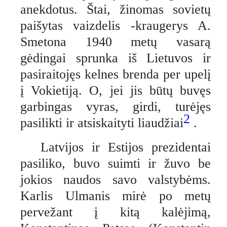
anekdotus. Štai, žinomas sovietų
paišytas vaizdelis -kraugerys A.
Smetona 1940 metų vasarą
gėdingai sprunka iš Lietuvos ir
pasiraitojęs kelnes brenda per upelį
į Vokietiją. O, jei jis būtų buvęs
garbingas vyras, girdi, turėjęs
2
pasilikti ir atsiskaityti liaudžiai
.
Latvijos ir Estijos prezidentai
pasiliko, buvo suimti ir žuvo be
jokios naudos savo valstybėms.
Karlis Ulmanis mirė po metų
pervežant į kitą kalėjimą,