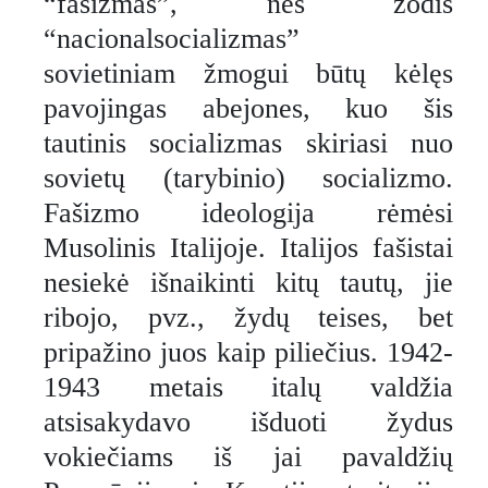
“fašizmas”, nes žodis
“nacionalsocializmas”
sovietiniam žmogui būtų kėlęs
pavojingas abejones, kuo šis
tautinis socializmas skiriasi nuo
sovietų (tarybinio) socializmo.
Fašizmo ideologija rėmėsi
Musolinis Italijoje. Italijos fašistai
nesiekė išnaikinti kitų tautų, jie
ribojo, pvz., žydų teises, bet
pripažino juos kaip piliečius. 1942-
1943 metais italų valdžia
atsisakydavo išduoti žydus
vokiečiams iš jai pavaldžių