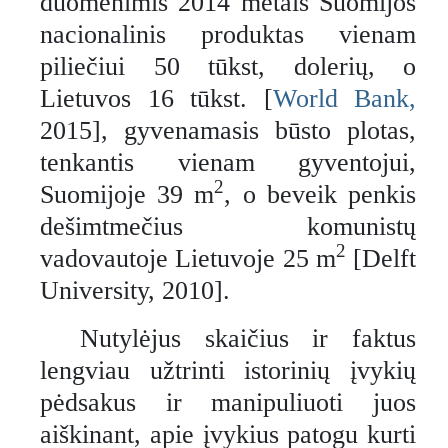
duomenimis 2014 metais Suomijos
nacionalinis produktas vienam
piliečiui 50 tūkst, dolerių, o
Lietuvos 16 tūkst. [
World Bank,
2015], gyvenamasis būsto plotas,
tenkantis vienam gyventojui,
2
Suomijoje 39 m
, o beveik penkis
dešimtmečius komunistų
2
vadovautoje Lietuvoje 25 m
[Delft
University, 2010].
Nutylėjus skaičius ir faktus
lengviau užtrinti istorinių įvykių
pėdsakus ir manipuliuoti juos
aiškinant, apie įvykius patogu kurti