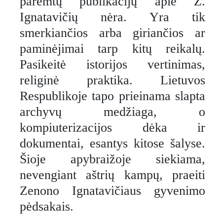
paremtų publikacijų apie Z.
Ignatavičių nėra. Yra tik
smerkiančios arba giriančios ar
paminėjimai tarp kitų reikalų.
Pasikeitė istorijos vertinimas,
religinė praktika. Lietuvos
Respublikoje tapo prieinama slapta
archyvų medžiaga, o
kompiuterizacijos dėka ir
dokumentai, esantys kitose šalyse.
Šioje apybraižoje siekiama,
nevengiant aštrių kampų, praeiti
Zenono Ignatavičiaus gyvenimo
pėdsakais.