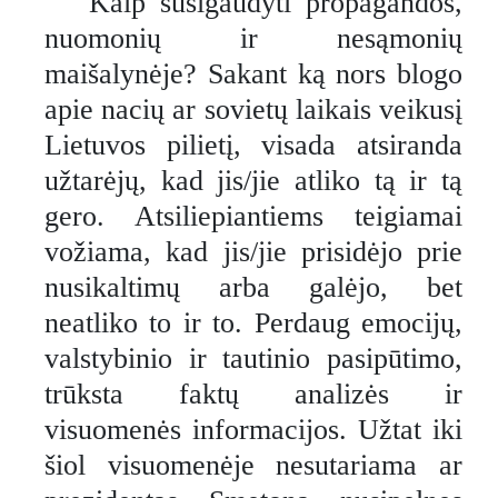
Kaip susigaudyti propagandos,
nuomonių ir nesąmonių
maišalynėje? Sakant ką nors blogo
apie nacių ar sovietų laikais veikusį
Lietuvos pilietį, visada atsiranda
užtarėjų, kad jis/jie atliko tą ir tą
gero. Atsiliepiantiems teigiamai
vožiama, kad jis/jie prisidėjo prie
nusikaltimų arba galėjo, bet
neatliko to ir to. Perdaug emocijų,
valstybinio ir tautinio pasipūtimo,
trūksta faktų analizės ir
visuomenės informacijos. Užtat iki
šiol visuomenėje nesutariama ar