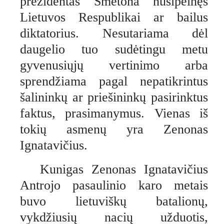
prezidentas Smetona nusipelnęs
Lietuvos Respublikai ar bailus
diktatorius. Nesutariama dėl
daugelio tuo sudėtingu metu
gyvenusiųjų vertinimo arba
sprendžiama pagal nepatikrintus
šalininkų ar priešininkų pasirinktus
faktus, prasimanymus. Vienas iš
tokių asmenų yra Zenonas
Ignatavičius.
Kunigas Zenonas Ignatavičius
Antrojo pasaulinio karo metais
buvo lietuviškų batalionų,
vykdžiusių nacių užduotis,