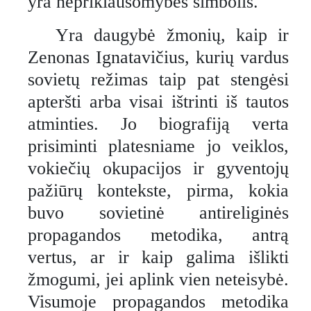
yra nepriklausomybės simbolis.
Yra daugybė žmonių, kaip ir
Zenonas Ignatavičius, kurių vardus
sovietų režimas taip pat stengėsi
apteršti arba visai ištrinti iš tautos
atminties. Jo biografiją verta
prisiminti platesniame jo veiklos,
vokiečių okupacijos ir gyventojų
pažiūrų kontekste, pirma, kokia
buvo sovietinė antireliginės
propagandos metodika, antrą
vertus, ar ir kaip galima išlikti
žmogumi, jei aplink vien neteisybė.
Visumoje propagandos metodika