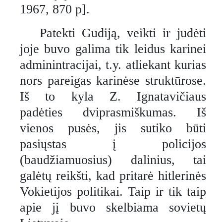
1967, 870 p].
Patekti Gudiją, veikti ir judėti
joje buvo galima tik leidus karinei
adminintracijai, t.y. atliekant kurias
nors pareigas karinėse struktūrose.
Iš to kyla Z. Ignatavičiaus
padėties dviprasmiškumas. Iš
vienos pusės, jis sutiko būti
pasiųstas į policijos
(baudžiamuosius) dalinius, tai
galėtų reikšti, kad pritarė hitlerinės
Vokietijos politikai. Taip ir tik taip
apie jį buvo skelbiama sovietų