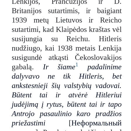
Lenkijos, Prancūzijos ir D.
Britanijos sutartimis, ir baigiant
1939 metų Lietuvos ir Reicho
sutartimi, kad Klaipėdos kraštas vėl
susijungia su Reichu. Hitleris
nudžiugo, kai 1938 metais Lenkija
susigundė atkąsti Čekoslovakijos
1
gabalą.
Ir šiame
padalinime
dalyvavo ne tik Hitleris, bet
ankstesnieji šių valstybių vadovai.
Būtent tai ir atvėrė Hitleriui
judėjimą į rytus, būtent tai ir tapo
Antrojo pasaulinio karo pradžios
priežastimi
[
Неформальный