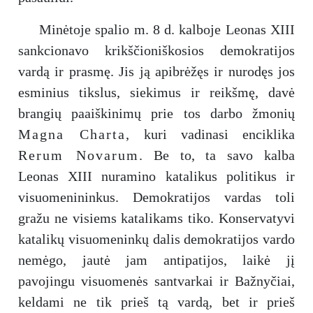
Minėtoje spalio m. 8 d. kalboje Leonas XIII
sankcionavo krikščioniškosios demokratijos
vardą ir prasmę. Jis ją apibrėžęs ir nurodęs jos
esminius tikslus, siekimus ir reikšmę, davė
brangių paaiškinimų prie tos darbo žmonių
Magna Charta
, kuri vadinasi enciklika
Rerum Novarum
. Be to, ta savo kalba
Leonas XIII nuramino katalikus politikus ir
visuomenininkus. Demokratijos vardas toli
gražu ne visiems katalikams tiko. Konservatyvi
katalikų visuomeninkų dalis demokratijos vardo
nemėgo, jautė jam antipatijos, laikė jį
pavojingu visuomenės santvarkai ir Bažnyčiai,
keldami ne tik prieš tą vardą, bet ir prieš