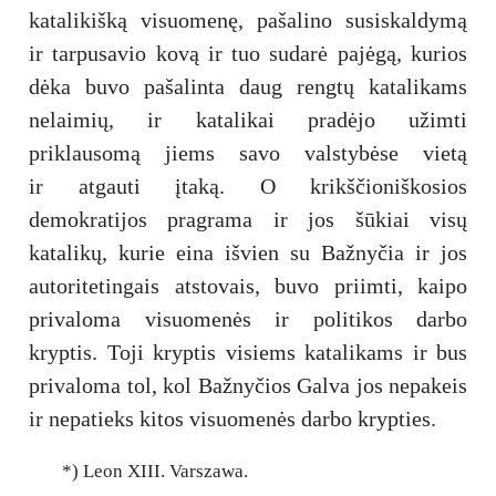
katalikišką visuomenę, pašalino susiskaldymą
ir tarpusavio kovą ir tuo sudarė pajėgą, kurios
dėka buvo pašalinta daug rengtų katalikams
nelaimių, ir katalikai pradėjo užimti
priklausomą jiems savo valstybėse vietą
ir atgauti įtaką. O krikščioniškosios
demokratijos pragrama ir jos šūkiai visų
katalikų, kurie eina išvien su Bažnyčia ir jos
autoritetingais atstovais, buvo priimti, kaipo
privaloma visuomenės ir politikos darbo
kryptis. Toji kryptis visiems katalikams ir bus
privaloma tol, kol Bažnyčios Galva jos nepakeis
ir nepatieks kitos visuomenės darbo krypties.
*) Leon XIII. Varszawa.