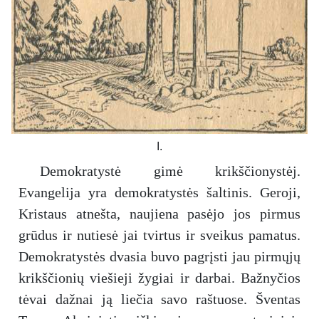
I.
Demokratystė gimė krikščionystėj.
Evangelija yra demokratystės šaltinis. Geroji,
Kristaus atnešta, naujiena pasėjo jos pirmus
grūdus ir nutiesė jai tvirtus ir sveikus pamatus.
Demokratystės dvasia buvo pagrįsti jau pirmųjų
krikščionių viešieji žygiai ir darbai. Bažnyčios
tėvai dažnai ją liečia savo raštuose. Šventas