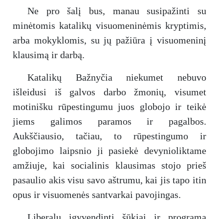
Ne pro šalį bus, manau susipažinti su
minėtomis katalikų visuomeninėmis kryptimis,
arba mokyklomis, su jų pažiūra į visuomeninį
klausimą ir darbą.
Katalikų Bažnyčia niekumet nebuvo
išleidusi iš galvos darbo žmonių, visumet
motinišku rūpestingumu juos globojo ir teikė
jiems galimos paramos ir pagalbos.
Aukščiausio, tačiau, to rūpestingumo ir
globojimo laipsnio ji pasiekė devynioliktame
amžiuje, kai socialinis klausimas stojo prieš
pasaulio akis visu savo aštrumu, kai jis tapo itin
opus ir visuomenės santvarkai pavojingas.
Liberalų įgyvendinti šūkiai ir programa