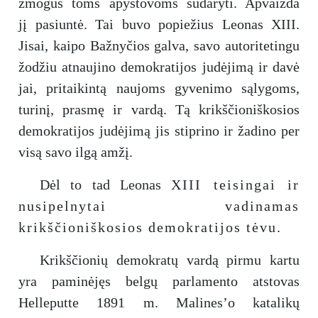
žmogus toms apystovoms sudaryti. Apvaizda
jį pasiuntė. Tai buvo popiežius Leonas XIII.
Jisai, kaipo Bažnyčios galva, savo autoritetingu
žodžiu atnaujino demokratijos judėjimą ir davė
jai, pritaikintą naujoms gyvenimo sąlygoms,
turinį, prasmę ir vardą. Tą krikščioniškosios
demokratijos judėjimą jis stiprino ir žadino per
visą savo ilgą amžį.
Dėl to tad Leonas
XIII teisingai ir
nusipelnytai vadinamas
krikščioniškosios demokratijos tėvu.
Krikščionių demokratų vardą pirmu kartu
yra paminėjęs belgų parlamento atstovas
Helleputte 1891 m. Malines’o katalikų