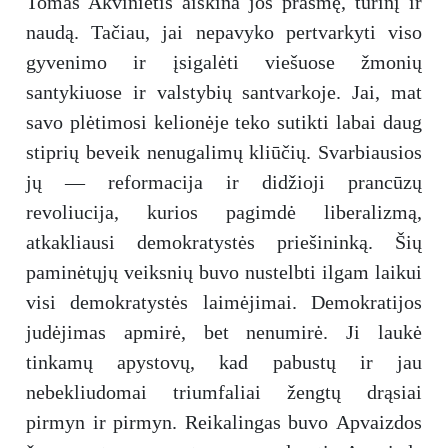
Tomas Akvinietis aiškina jos prasmę, turinį ir
naudą. Tačiau, jai nepavyko pertvarkyti viso
gyvenimo ir įsigalėti viešuose žmonių
santykiuose ir valstybių santvarkoje. Jai, mat
savo plėtimosi kelionėje teko sutikti labai daug
stiprių beveik nenugalimų kliūčių. Svarbiausios
jų — reformacija ir didžioji prancūzų
revoliucija, kurios pagimdė liberalizmą,
atkakliausi demokratystės priešininką. Šių
paminėtųjų veiksnių buvo nustelbti ilgam laikui
visi demokratystės laimėjimai. Demokratijos
judėjimas apmirė, bet nenumirė. Ji laukė
tinkamų apystovų, kad pabustų ir jau
nebekliudomai triumfaliai žengtų drąsiai
pirmyn ir pirmyn. Reikalingas buvo Apvaizdos