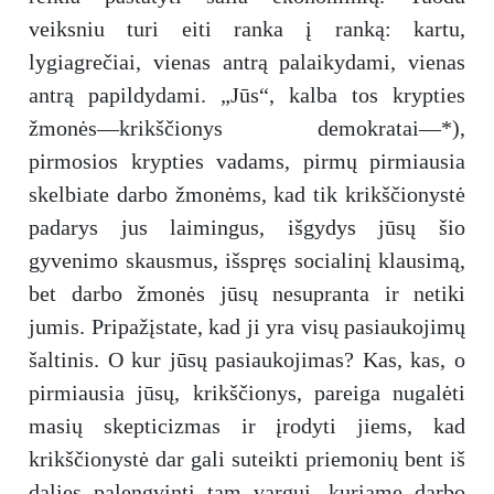
veiksniu turi eiti ranka į ranką: kartu,
lygiagrečiai, vienas antrą palaikydami, vienas
antrą papildydami. „Jūs“, kalba tos krypties
žmonės—krikščionys demokratai—*),
pirmosios krypties vadams, pirmų pirmiausia
skelbiate darbo žmonėms, kad tik krikščionystė
padarys jus laimingus, išgydys jūsų šio
gyvenimo skausmus, išspręs socialinį klausimą,
bet darbo žmonės jūsų nesupranta ir netiki
jumis. Pripažįstate, kad ji yra visų pasiaukojimų
šaltinis. O kur jūsų pasiaukojimas? Kas, kas, o
pirmiausia jūsų, krikščionys, pareiga nugalėti
masių skepticizmas ir įrodyti jiems, kad
krikščionystė dar gali suteikti priemonių bent iš
dalies palengvinti tam vargui, kuriame darbo