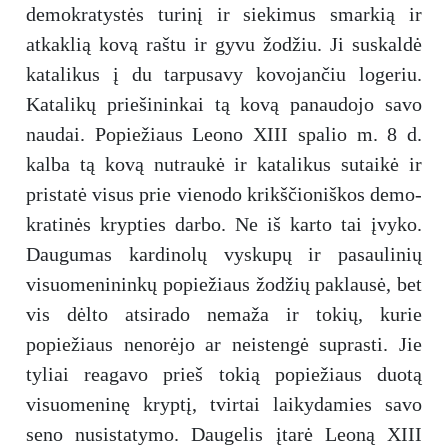
demokratystės turinį ir siekimus smarkią ir
atkaklią kovą raštu ir gyvu žodžiu. Ji suskaldė
katalikus į du tarpusavy kovojančiu logeriu.
Katalikų priešininkai tą kovą panaudojo savo
naudai. Popiežiaus Leono XIII spalio m. 8 d.
kalba tą kovą nutraukė ir katalikus sutaikė ir
pristatė visus prie vienodo krikščioniškos demo-
kratinės krypties darbo. Ne iš karto tai įvyko.
Daugumas kardinolų vyskupų ir pasaulinių
visuomenininkų popiežiaus žodžių paklausė, bet
vis dėlto atsirado nemaža ir tokių, kurie
popiežiaus nenorėjo ar neistengė suprasti. Jie
tyliai reagavo prieš tokią popiežiaus duotą
visuomeninę kryptį, tvirtai laikydamies savo
seno nusistatymo. Daugelis įtarė Leoną XIII