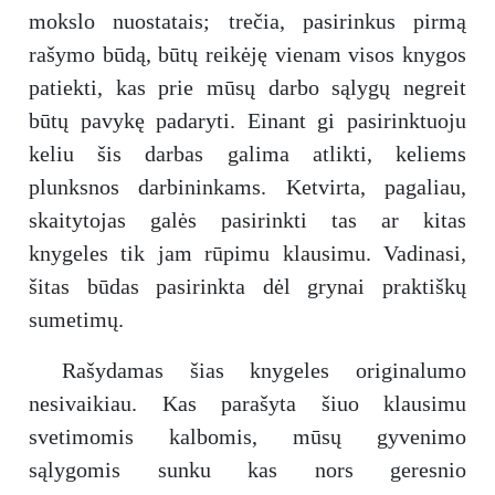
mokslo nuostatais; trečia, pasirinkus pirmą
rašymo būdą, būtų reikėję vienam visos knygos
patiekti, kas prie mūsų darbo sąlygų negreit
būtų pavykę padaryti. Einant gi pasirinktuoju
keliu šis darbas galima atlikti, keliems
plunksnos darbininkams. Ketvirta, pagaliau,
skaitytojas galės pasirinkti tas ar kitas
knygeles tik jam rūpimu klausimu. Vadinasi,
šitas būdas pasirinkta dėl grynai praktiškų
sumetimų.
Rašydamas šias knygeles originalumo
nesivaikiau. Kas parašyta šiuo klausimu
svetimomis kalbomis, mūsų gyvenimo
sąlygomis sunku kas nors geresnio