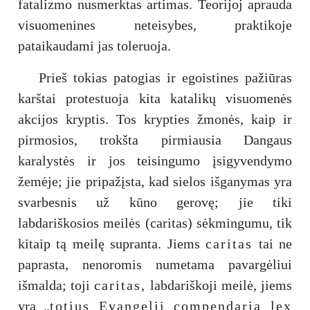
fatalizmo nusmerktas artimas. Teorijoj aprauda
visuomenines neteisybes, praktikoje
pataikaudami jas toleruoja.
Prieš tokias patogias ir egoistines pažiūras
karštai protestuoja kita katalikų visuomenės
akcijos kryptis. Tos krypties žmonės, kaip ir
pirmosios, trokšta pirmiausia Dangaus
karalystės ir jos teisingumo įsigyvendymo
žemėje; jie pripažįsta, kad sielos išganymas yra
svarbesnis už kūno gerovę; jie tiki
labdariškosios meilės (caritas) sėkmingumu, tik
kitaip tą meilę supranta. Jiems
caritas
tai ne
paprasta, nenoromis numetama pavargėliui
išmalda; toji
caritas,
labdariškoji meilė, jiems
yra „
totius Evangelii compendaria lex