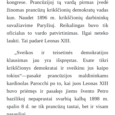
kongrese. Prancūzijoj tą vardą pirmas įvedė
žinomas prancūzų krikščionių demokratų vadas
kun. Naudet 1896 m. krikščionių darbininkų
suvažiavime Paryžiuj. Reikalingas buvo tik
oficialus to vardo patvirtinimas. Ilgai neteko
laukti. Tai padarė Leonas XIII.
„Sveikos ir teisetinės demokratijos
klausimas jau yra išspręstas. Esate tikri
krikščionys demokratai ir sveikinu jus kaipo
tokius“—pasakė prancūzijos maldininkams
kardinolas Parocchi po to, kai juos Leonas XIII
buvo priėmęs ir pasakęs jiems švento Petro
bazilikoj nepaprastai svarbią kalbą 1898 m.
spalio 8 d. ne tik prancūzų tautai, bet ir visam
pasauliui.