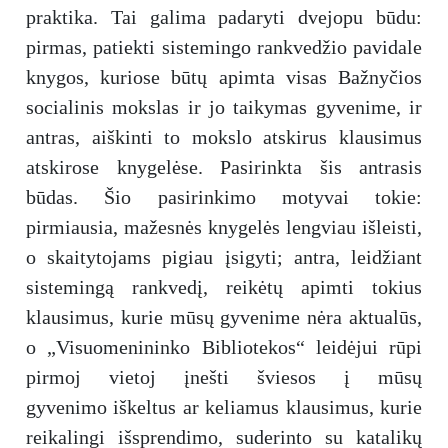
praktika. Tai galima padaryti dvejopu būdu:
pirmas, patiekti sistemingo rankvedžio pavidale
knygos, kuriose būtų apimta visas Bažnyčios
socialinis mokslas ir jo taikymas gyvenime, ir
antras, aiškinti to mokslo atskirus klausimus
atskirose knygelėse. Pasirinkta šis antrasis
būdas. Šio pasirinkimo motyvai tokie:
pirmiausia, mažesnės knygelės lengviau išleisti,
o skaitytojams pigiau įsigyti; antra, leidžiant
sistemingą rankvedį, reikėtų apimti tokius
klausimus, kurie mūsų gyvenime nėra aktualūs,
o „Visuomenininko Bibliotekos“ leidėjui rūpi
pirmoj vietoj įnešti šviesos į mūsų
gyvenimo iškeltus ar keliamus klausimus, kurie
reikalingi išsprendimo, suderinto su katalikų