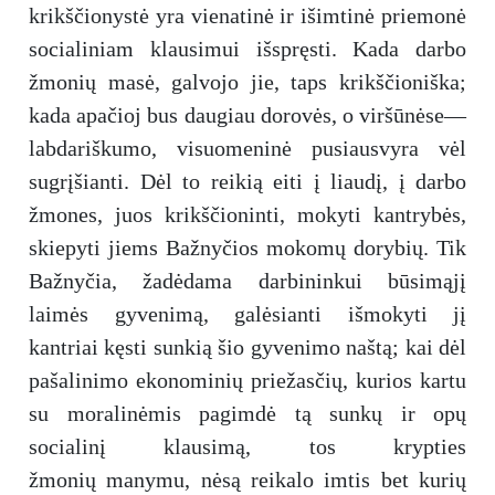
krikščionystė yra vienatinė ir išimtinė priemonė
socialiniam klausimui išspręsti. Kada darbo
žmonių masė, galvojo jie, taps krikščioniška;
kada apačioj bus daugiau dorovės, o viršūnėse—
labdariškumo, visuomeninė pusiausvyra vėl
sugrįšianti. Dėl to reikią eiti į liaudį, į darbo
žmones, juos krikščioninti, mokyti kantrybės,
skiepyti jiems Bažnyčios mokomų dorybių. Tik
Bažnyčia, žadėdama darbininkui būsimąjį
laimės gyvenimą, galėsianti išmokyti jį
kantriai kęsti sunkią šio gyvenimo naštą; kai dėl
pašalinimo ekonominių priežasčių, kurios kartu
su moralinėmis pagimdė tą sunkų ir opų
socialinį klausimą, tos krypties
žmonių manymu, nėsą reikalo imtis bet kurių