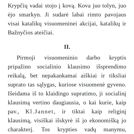
Krypčių vadai stojo į kovą. Kova juo tolyn, juo
ėjo smarkyn. Ji sudarė labai rimto pavojaus
visai katalikų visuomeninei akcijai, katalikų ir
Bažnyčios ateičiai.
II.
Pirmoji visuomeninio darbo kryptis
pripažino socialinio klausimo išsprendimo
reikalą, bet nepakankamai aiškiai ir tiksliai
suprato tas sąlygas, kuriose visuomenė gyveno.
Išeidama iš to klaidingo supratimo, ji socialinį
klausimą vertino daugiausia, o kai kurie, kaip
pav.,
Kl.Jannet
, ir tiktai kaip religinį
klausimą, visiškai išskyrė iš jo ekonomišką jo
charakterį. Tos krypties vadų manymu,