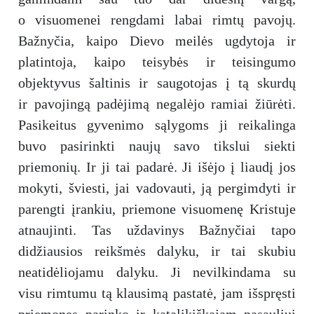
o visuomenei rengdami labai rimtų pavojų.
Bažnyčia, kaipo Dievo meilės ugdytoja ir
platintoja, kaipo teisybės ir teisingumo
objektyvus šaltinis ir saugotojas į tą skurdų
ir pavojingą padėjimą negalėjo ramiai žiūrėti.
Pasikeitus gyvenimo sąlygoms ji reikalinga
buvo pasirinkti naujų savo tikslui siekti
priemonių. Ir ji tai padarė. Ji išėjo į liaudį jos
mokyti, šviesti, jai vadovauti, ją pergimdyti ir
parengti įrankiu, priemone visuomenę Kristuje
atnaujinti. Tas uždavinys Bažnyčiai tapo
didžiausios reikšmės dalyku, ir tai skubiu
neatidėliojamu dalyku. Ji nevilkindama su
visu rimtumu tą klausimą pastatė, jam išspręsti
priemones parinko ir katalikiškajam pasauliui