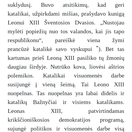
suklydusį. Buvo atsitikimų, kad geri
katalikai, užpirkdami mišias, prašydavo kunigą
Leonui XIII Šventosios Dvasios. „Nustojau
mylėti popiežių nuo tos valandos, kai jis tapo
respublikonu“, pareiškė viena žymi
*
prancūzė katalikė savo vyskupui
). Bet tas
kartumas prieš Leoną XIII pasiliko tų žmonių
daugiau širdyje. Nutrūko kova, liovėsi aštrios
polemikos. Katalikai visuomenės darbe
susijungė į vieną šeimą. Tai Leono XIII
nuopelnas. Tas nuopelnas yra labai didelis ir
katalikų Bažnyčiai ir visiems katalikams.
Leonas XIII, patvirtindamas
krikščioniškosios demokratijos programą,
sujungė politikos ir visuomenės darbe visą