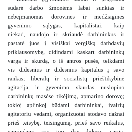
sudarė darbo žmonėms labai sunkias ir
nebeįmanomas dorovines ir medžiagines
gyvenimo sąlygas; kapitalistai, kaip
niekad, naudojo ir skriaudė darbininkus ir
pastatė juos į visiškai vergišką darbdavių
priklausomybę, didindami kaskart darbininkų
vargą ir skurdą, o iš antros pusės, telkdami
vis didesnius ir didesnius kapitalus į savo
rankas; liberalų ir socialistų prieštikybinė
agitacija ir gyvenimo skurdas nuslopino
darbininkų masėse tikėjimą, apmarino dorovę;
tokioj aplinkoj būdami darbininkai, įvairių
agitatorių vedami, organizuotai stodavo dažnai
prieš teisybę, teisingumą, prieš savo reikalus,
gamindami sau tuo dar didesnį vargą,