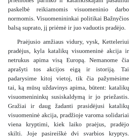
paskelbė reikiamomis visuomeninio darbo
normomis. Visuomenininkai politikai Bažnyčios
balsą suprato, jį priėmė ir juo vaduotis pradėjo.
Praėjusio amžiaus vidury, vysk, Ketteleriui
pradėjus, kyla katalikų visuomeninė akcija ir
netrukus apima visą Europą. Nemanome čia
aprašyti tos akcijos eigą ir istoriją. Tai
padarysime kitoj vietoj, tik čia pažymėsime
tai, ką mūsų uždavinys apima, būtent: katalikų
visuomenininkų susiskaldymą ir jo priežastis.
Gražiai ir daug žadanti prasidėjusi katalikų
visuomeninė akcija, pradžioje varoma solidariai
viena kryptimi, kiek laiko praėjus, pradėjo
skilti. Joje pasireiškė dvi svarbios kryptys.