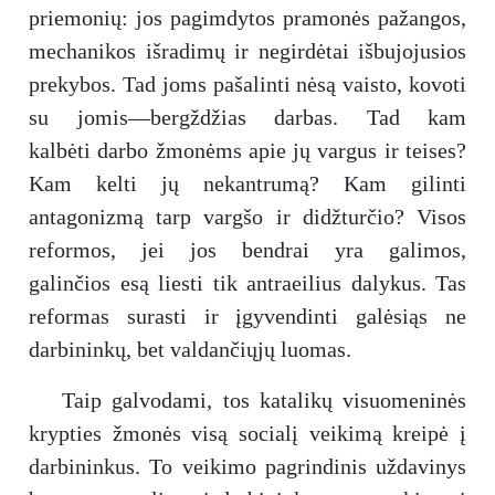
priemonių: jos pagimdytos pramonės pažangos,
mechanikos išradimų ir negirdėtai išbujojusios
prekybos. Tad joms pašalinti nėsą vaisto, kovoti
su jomis—bergždžias darbas. Tad kam
kalbėti darbo žmonėms apie jų vargus ir teises?
Kam kelti jų nekantrumą? Kam gilinti
antagonizmą tarp vargšo ir didžturčio? Visos
reformos, jei jos bendrai yra galimos,
galinčios esą liesti tik antraeilius dalykus. Tas
reformas surasti ir įgyvendinti galėsiąs ne
darbininkų, bet valdančiųjų luomas.
Taip galvodami, tos katalikų visuomeninės
krypties žmonės visą socialį veikimą kreipė į
darbininkus. To veikimo pagrindinis uždavinys