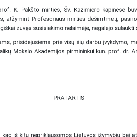
f. K. Pakšto mirties, Šv. Kazimiero kapinėse buv
, atžymint Profesoriaus mirties dešimtmetį, pasirod
giškai žuvęs susisiekimo nelaimėje, negalėjo sulaukti ši
ms, prisidėjusiems prie visų šių darbų įvykdymo, mon
alikų Mokslo Akademijos pirmininkui kun. prof. dr. A
PRATARTIS
, kad iš kitų nepriklausomos Lietuvos įžymybių bei at