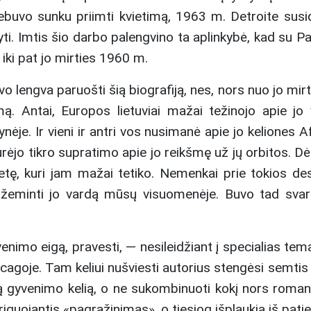
buvo sunku priimti kvietimą, 1963 m. Detroite susida
šyti. Imtis šio darbo palengvino ta aplinkybė, kad su P
 iki pat jo mirties 1960 m.
o lengva paruošti šią biografiją, nes, nors nuo jo mir
imą. Antai, Europos lietuviai mažai težinojo apie jo 
nėje. Ir vieni ir antri vos nusimanė apie jo keliones A
neturėjo tikro supratimo apie jo reikšmę už jų orbitos.
tę, kuri jam mažai tetiko. Nemenkai prie tokios desori
eminti jo vardą mūsų visuomenėje. Buvo tad svarbu 
yvenimo eigą, pravesti, — nesileidžiant į specialias te
hicagoje. Tam keliui nušviesti autorius stengėsi semti
ą gyvenimo kelią, o ne sukombinuoti kokį nors romaną. 
guojantis «pagražinimas», o tiesiog išplaukia iš pati