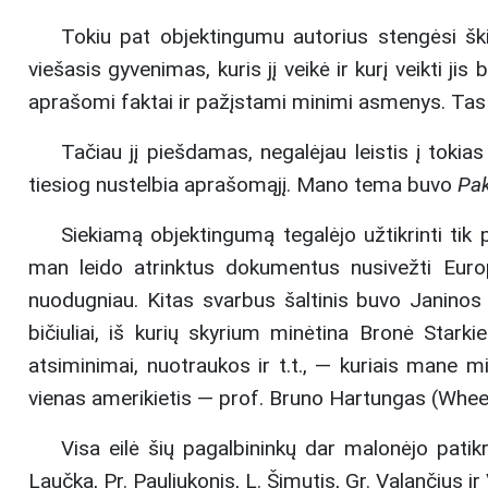
Tokiu pat objektingumu autorius stengėsi škic
viešasis gyvenimas, kuris jį veikė ir kurį veikti j
aprašomi faktai ir pažįstami minimi asmenys. Tas 
Tačiau jį piešdamas, negalėjau leistis į tokia
tiesiog nustelbia aprašomąjį. Mano tema buvo
Pak
Siekiamą objektingumą tegalėjo užtikrinti tik p
man leido atrinktus dokumentus nusivežti Europon
nuodugniau. Kitas svarbus šaltinis buvo Janinos
bičiuliai, iš kurių skyrium minėtina Bronė Stark
atsiminimai, nuotraukos ir t.t., — kuriais mane 
vienas amerikietis — prof. Bruno Hartungas (Wheeli
Visa eilė šių pagalbininkų dar malonėjo patikri
Laučka, Pr. Pauliukonis, L. Šimutis, Gr. Valančius ir 