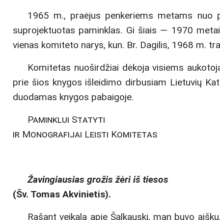
1965 m., praėjus penkeriems metams nuo pro
suprojektuotas paminklas. Gi šiais — 1970 metais
vienas komiteto narys, kun. Br. Dagilis, 1968 m. tra
Komitetas nuoširdžiai dėkoja visiems aukotoja
prie šios knygos išleidimo dirbusiam Lietuvių Kat
duodamas knygos pabaigoje.
Paminklui Statyti
ir Monografijai Leisti Komitetas
Žavingiausias grožis žėri iš tiesos
(Šv. Tomas Akvinietis).
Rašant veikalą apie Šalkauskį, man buvo aišku