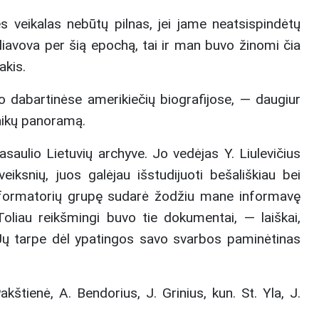
s veikalas nebūtų pilnas, jei jame neatsispindėtų
keliavova per šią epochą, tai ir man buvo žinomi čia
akis.
ko dabartinėse amerikiečių biografijose, — daugiur
 laikų panoramą.
asaulio Lietuvių archyve. Jo vedėjas Y. Liulevičius
iksnių, juos galėjau išstudijuoti bešališkiau bei
 informatorių grupę sudarė žodžiu mane informavę
Toliau reikšmingi buvo tie dokumentai, — laiškai,
. Jų tarpe dėl ypatingos savo svarbos paminėtinas
akštienė, A. Bendorius, J. Grinius, kun. St. Yla, J.