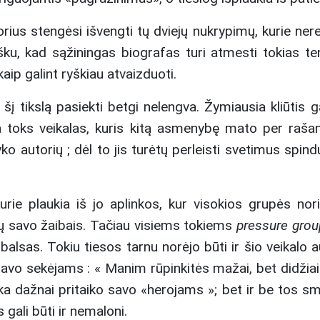
orius stengėsi išvengti tų dviejų nukrypimų, kurie ne
šku, kad sąžiningas biografas turi atmesti tokias ten
kaip galint ryškiau atvaizduoti.
 šį tikslą pasiekti betgi nelengva. Žymiausia kliūtis g
 toks veikalas, kuris kitą asmenybę mato per raš
ko autorių ; dėl to jis turėtų perleisti svetimus spin
kurie plaukia iš jo aplinkos, kur visokios grupės nor
tų savo žaibais. Tačiau visiems tokiems
pressure grou
balsas. Tokiu tiesos tarnu norėjo būti ir šio veikalo a
avo sekėjams : « Manim rūpinkitės mažai, bet didžiai 
ika dažnai pritaiko savo «herojams »; bet ir be tos sm
 gali būti ir nemaloni.