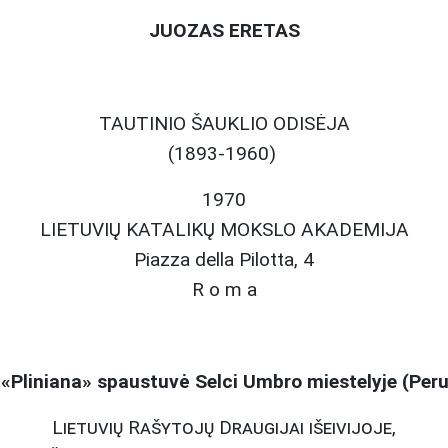
JUOZAS ERETAS
TAUTINIO ŠAUKLIO ODISĖJA
(1893-1960)
1970
LIETUVIŲ KATALIKŲ MOKSLO AKADEMIJA
Piazza della Pilotta, 4
R o m a
«Pliniana» spaustuvė Selci Umbro miestelyje (Perugi
Lietuvių Rašytojų Draugijai išeivijoje,