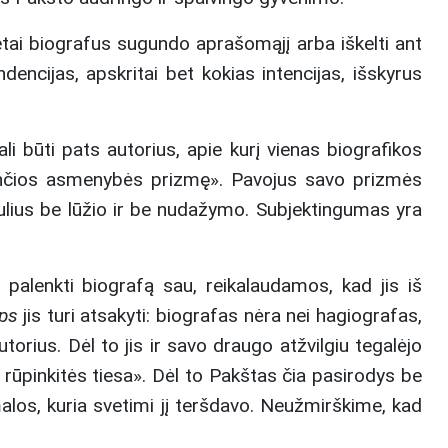
retai biografus sugundo aprašomąjį arba iškelti ant
dencijas, apskritai bet kokias intencijas, išskyrus
ali būti pats autorius, apie kurį vienas biografikos
ančios asmenybės prizmę». Pavojus savo prizmės
dulius be lūžio ir be nudažymo. Subjektingumas yra
i palenkti biografą sau, reikalaudamos, kad jis iš
ps
jis turi atsakyti: biografas nėra nei hagiografas,
utorius. Dėl to jis ir savo draugo atžvilgiu tegalėjo
rūpinkitės tiesa». Dėl to Pakštas čia pasirodys be
alos, kuria svetimi jį teršdavo. Neužmirškime, kad