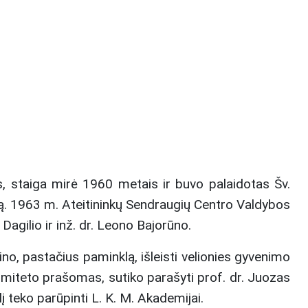
s, staiga mirė 1960 metais ir buvo palaidotas Šv.
ą. 1963 m. Ateitininkų Sendraugių Centro Valdybos
Dagilio ir inž. dr. Leono Bajorūno.
ino, pastačius paminklą, išleisti velionies gyvenimo
komiteto prašomas, sutiko parašyti prof. dr. Juozas
lį teko parūpinti L. K. M. Akademijai.