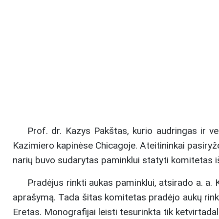
Prof. dr. Kazys Pakštas, kurio audringas ir 
Kazimiero kapinėse Chicagoje. Ateitininkai pasir
narių buvo sudarytas paminklui statyti komitetas iš 
Pradėjus rinkti aukas paminklui, atsirado a. a.
aprašymą. Tada šitas komitetas pradėjo aukų rinkim
Eretas. Monografijai leisti tesurinkta tik ketvirtada