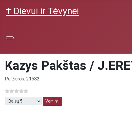
† Dievui ir Tėvynei
Kazys Pakštas / J.ER
Išsami informacija
Peržiūros: 21582
Prašome įvertinti