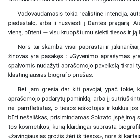
Vadovaudamasis tokia realistine intencija, aut
piedestalo, arba jį nusviesti į Dantės pragarą. Ai
vieną, būtent — visu kruopštumu siekti tiesos ir ją 
Nors tai skamba visai paprastai ir įtikinančiai,
žinovas yra pasakęs : «Gyvenimo aprašymas yra
spalvomis nudažyti aprašomojo paveikslą tikrai ty
klastingiausias biografo priešas.
Bet jam gresia dar kiti pavojai, ypač tokie, 
aprašomojo padarytų paminklą, arba jį sutriuškin
nei pamfletistas, o tiesos ieškotojas ir kuklus jos 
būti nešališkas, prisimindamas Sokrato įspėjimą s
tos kosmetikos, kurią klaidingai suprasta biograf
«žavingiausias grožis žėri iš tiesos», nors ši kartais