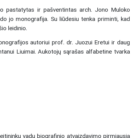
o pastatytas ir pašventintas arch. Jono Muloko
o jo monografija. Su liūdesiu tenka priminti, kad
o leidinio.
ografijos autoriui prof. dr. Juozui Eretui ir daug
ntanui Liuimai. Aukotojų sąrašas alfabetine tvarka
eitininkų vadų biografinio atvaizdavimo pirmiausia