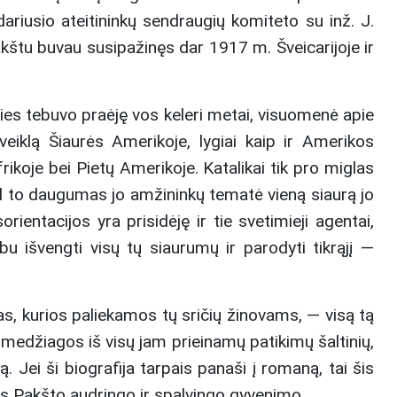
riusio ateitininkų sendraugių komiteto su inž. J.
akštu buvau susipažinęs dar 1917 m. Šveicarijoje ir
ties tebuvo praėję vos keleri metai, visuomenė apie
veiklą Šiaurės Amerikoje, lygiai kaip ir Amerikos
frikoje bei Pietų Amerikoje. Katalikai tik pro miglas
 Dėl to daugumas jo amžininkų tematė vieną siaurą jo
entacijos yra prisidėję ir tie svetimieji agentai,
išvengti visų tų siaurumų ir parodyti tikrąjį —
mas, kurios paliekamos tų sričių žinovams, — visą tą
s medžiagos iš visų jam prieinamų patikimų šaltinių,
Jei ši biografija tarpais panaši į romaną, tai šis
es Pakšto audringo ir spalvingo gyvenimo.