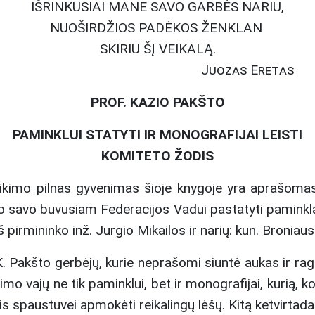
IŠRINKUSIAI MANE SAVO GARBĖS NARIU,
NUOŠIRDŽIOS PADĖKOS ŽENKLAN
SKIRIU ŠĮ VEIKALĄ.
Juozas Eretas
PROF. KAZIO PAKŠTO
PAMINKLUI STATYTI IR MONOGRAFIJAI LEISTI
KOMITETO ŽODIS
veikimo pilnas gyvenimas šioje knygoje yra aprašoma
yžo savo buvusiam Federacijos Vadui pastatyti paminkl
pirmininko inž. Jurgio Mikailos ir narių: kun. Broniaus 
 K. Pakšto gerbėjų, kurie neprašomi siuntė aukas ir rag
o vajų ne tik paminklui, bet ir monografijai, kurią, 
lis spaustuvei apmokėti reikalingų lėšų. Kitą ketvirtada