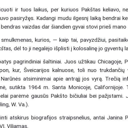
uoti ir tuos laikus, per kuriuos Pakštas keliavo, ne
is buvo pasiryžęs. Kadangi mudu ilgesnį laiką bendrai 
bendras vaizdas dar šiandien gyvai stovi prieš mano 
s smulkmenas, kurios, — kaip tai, pavyzdžiui, pasitai
štas,
dėl to ji negalėjo išplisti į kolosalinę jo gyventų
atys pagrindiniai šaltiniai. Juos užtikau Chicagoje, P
, kur, Šveicarijos kalnuose, toli nuo trukdančių ve
 Narūnės atsiminimai apie antrąjį jos vyrą. Trečią
ienė, sutikta 1964 m. Santa Monicoje, Californijoje. 
mielai parėmė gausūs Pakšto bičiuliai bei pažįstami
ng, W. Va.).
nti atskirus biografijos straipsnelius, antai Janina P
VI. Viliamas.