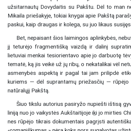
užsitarnautų Dovydaitis su Pakštu. Dėl to man ne
Mikaila priešakyje, tokiai knygai apie Pakštą para
paskui, kaip draugas ir kolega, su juo likaus susijęs
Bet, nepaisant šios laimingos aplinkybės, nebuv
jį teturėjo fragmentišką vaizdą ir dalinį suprat
lietuviai menkai tesiorientavo apie jo darbuotę tėvy
tematė, ką jis veikė už jų ribų, o nekatalikai vėl 
asmenybės aspektą ir pagal tai jam prilipdė etike
kuriems — dėl suprantamų priežasčių — rūpėjo ž
natūralųjį Pakštą.
Šiuo tikslu autorius pasiryžo nupiešti ištisą g
liniją nuo jo vaikystės Aukštaitijoje i
k
i jo mirties C
nes rūpėjo tikrais dokumentais pagrįsti autentišk
«romaniškumas » nėra koks nors sugalvotas užintri