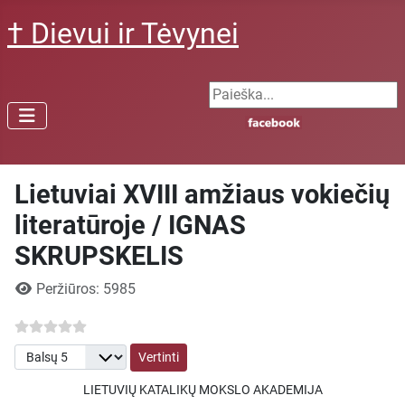
† Dievui ir Tėvynei
Search ...
Lietuviai XVIII amžiaus vokiečių
literatūroje / IGNAS
SKRUPSKELIS
Išsami informacija
Peržiūros: 5985
Prašome įvertinti
LIETUVIŲ KATALIKŲ MOKSLO AKADEMIJA