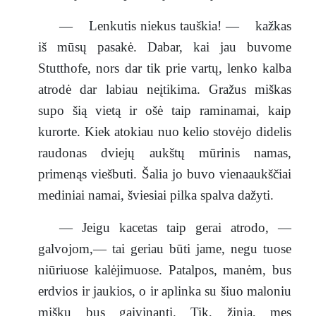
— Lenkutis niekus tauškia! — kažkas
iš mūsų pasakė. Dabar, kai jau buvome
Stutthofe, nors dar tik prie vartų, lenko kalba
atrodė dar labiau neįtikima. Gražus miškas
supo šią vietą ir ošė taip raminamai, kaip
kurorte. Kiek atokiau nuo kelio stovėjo didelis
raudonas dviejų aukštų mūrinis namas,
primenąs viešbuti. Šalia jo buvo vienaaukščiai
mediniai namai, šviesiai pilka spalva dažyti.
— Jeigu kacetas taip gerai atrodo, —
galvojom,— tai geriau būti jame, negu tuose
niūriuose kalėjimuose. Patalpos, manėm, bus
erdvios ir jaukios, o ir aplinka su šiuo maloniu
mišku bus gaivinanti. Tik, žinia, mes