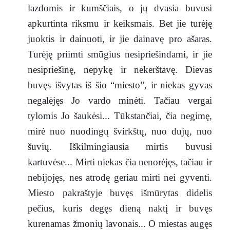
lazdomis ir kumščiais, o jų dvasia buvusi
apkurtinta riksmu ir keiksmais. Bet jie turėję
juoktis ir dainuoti, ir jie dainavę pro ašaras.
Turėję priimti smūgius nesipriešindami, ir jie
nesipriešinę, nepykę ir nekerštavę. Dievas
buvęs išvytas iš šio “miesto”, ir niekas gyvas
negalėjęs Jo vardo minėti. Tačiau vergai
tylomis Jo šaukėsi... Tūkstančiai, čia negimę,
mirė nuo nuodingų švirkštų, nuo dujų, nuo
šūvių. Iškilmingiausia mirtis buvusi
kartuvėse... Mirti niekas čia nenorėjęs, tačiau ir
nebijojęs, nes atrodę geriau mirti nei gyventi.
Miesto pakraštyje buvęs išmūrytas didelis
pečius, kuris degęs dieną naktį ir buvęs
kūrenamas žmonių lavonais... O miestas augęs