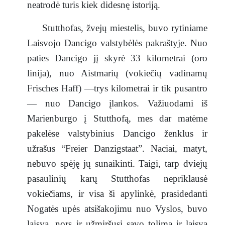
neatrodė turis kiek didesnę istoriją.
Stutthofas, žvejų miestelis, buvo rytiniame
Laisvojo Dancigo valstybėlės pakraštyje. Nuo
paties Dancigo jį skyrė 33 kilometrai (oro
linija), nuo Aistmarių (vokiečių vadinamų
Frisches Haff) —trys kilometrai ir tik pusantro
— nuo Dancigo įlankos. Važiuodami iš
Marienburgo į Stutthofą, mes dar matėme
pakelėse valstybinius Dancigo ženklus ir
užrašus “Freier Danzigstaat”. Naciai, matyt,
nebuvo spėję jų sunaikinti. Taigi, tarp dviejų
pasaulinių karų Stutthofas nepriklausė
vokiečiams, ir visa ši apylinkė, prasidedanti
Nogatės upės atsišakojimu nuo Vyslos, buvo
laisva, nors ir užmiršusi savo tolimą ir laisvą