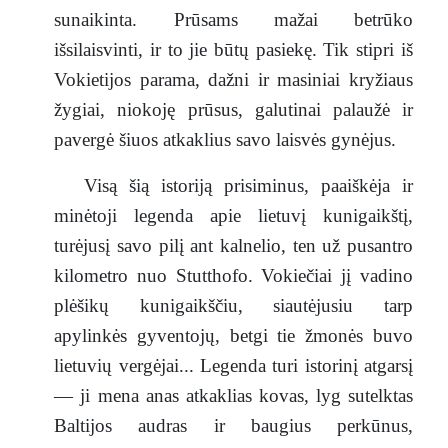
sunaikinta. Prūsams mažai betrūko
išsilaisvinti, ir to jie būtų pasiekę. Tik stipri iš
Vokietijos parama, dažni ir masiniai kryžiaus
žygiai, niokoję prūsus, galutinai palaužė ir
pavergė šiuos atkaklius savo laisvės gynėjus.
Visą šią istoriją prisiminus, paaiškėja ir
minėtoji legenda apie lietuvį kunigaikštį,
turėjusį savo pilį ant kalnelio, ten už pusantro
kilometro nuo Stutthofo. Vokiečiai jį vadino
plėšikų kunigaikščiu, siautėjusiu tarp
apylinkės gyventojų, betgi tie žmonės buvo
lietuvių vergėjai... Legenda turi istorinį atgarsį
— ji mena anas atkaklias kovas, lyg sutelktas
Baltijos audras ir baugius perkūnus,