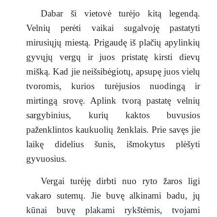
Dabar ši vietovė turėjo kitą legendą.
Velnių perėti vaikai sugalvoję pastatyti
mirusiųjų miestą. Prigaudę iš plačių apylinkių
gyvųjų vergų ir juos pristatę kirsti dievų
mišką. Kad jie neišsibėgiotų, apsupę juos vielų
tvoromis, kurios turėjusios nuodingą ir
mirtingą srovę. Aplink tvorą pastatę velnių
sargybinius, kurių kaktos buvusios
paženklintos kaukuolių ženklais. Prie savęs jie
laikę didelius šunis, išmokytus plėšyti
gyvuosius.
Vergai turėję dirbti nuo ryto žaros ligi
vakaro sutemų. Jie buvę alkinami badu, jų
kūnai buvę plakami rykštėmis, tvojami