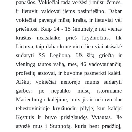
panašios. Vokiečiai tada veržėsi į mūsų žemės,
ir lietuvių valdovai jiems pasipriešino. Dabar
vokiečiai pavergė mūsų kraštą, ir lietuviai vėl
priešinosi. Kaip 14 - 15 šimtmetyje nei vienas
kraštas neatsilaikė prieš kryžiuočius, tik
Lietuva, taip dabar kone vieni lietuviai atsisakė
sudaryti SS Legijoną. Už šitą griežtą ir
vieningą tautos valią, mes, 46 vadovaujančių
profesijų atstovai, ir buvome pasmerkti kalėti.
Aišku, vokiečiai nenorėjo mums sudaryti
garbės: jie nepaliko mūsų istoriniame
Marienburgo kalėjime, nors jis ir nebuvo dar
tebestovinčioje kryžiuočių pilyje, kur kalėjo
Kęstutis ir buvo prisiglaudęs Vytautas. Jie
atvežė mus į Stutthofą, kuris bent pradžioj,