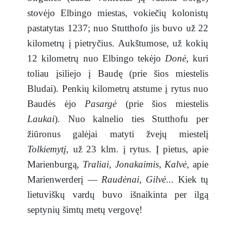
stovėjo Elbingo miestas, vokiečių kolonistų
pastatytas 1237; nuo Stutthofo jis buvo už 22
kilometrų į pietryčius. Aukštumose, už kokių
12 kilometrų nuo Elbingo tekėjo
Donė,
kuri
toliau įsiliejo į Baudę (prie šios miestelis
Bludai). Penkių kilometrų atstume į rytus nuo
Baudės ėjo
Pasargė
(prie šios miestelis
Laukai
). Nuo kalnelio ties Stutthofu per
žiūronus galėjai matyti žvejų miestelį
Tolkiemytį
, už 23 klm. į rytus. Į pietus, apie
Marienburgą,
Traliai, Jonakaimis, Kalvė,
apie
Marienwerderį —
Raudėnai, Gilvė
... Kiek tų
lietuviškų vardų buvo išnaikinta per ilgą
septynių šimtų metų vergovę!