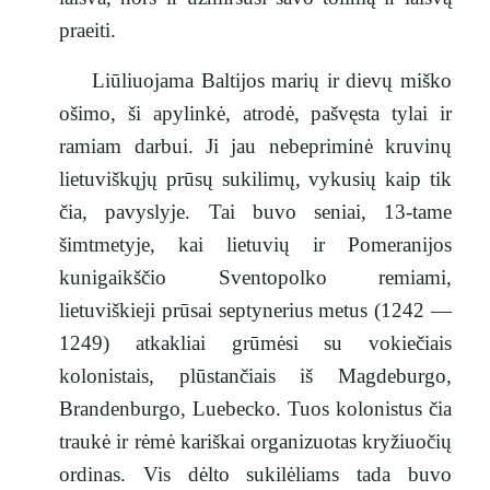
praeiti.
Liūliuojama Baltijos marių ir dievų miško
ošimo, ši apylinkė, atrodė, pašvęsta tylai ir
ramiam darbui. Ji jau nebepriminė kruvinų
lietuviškųjų prūsų sukilimų, vykusių kaip tik
čia, pavyslyje. Tai buvo seniai, 13-tame
šimtmetyje, kai lietuvių ir Pomeranijos
kunigaikščio Sventopolko remiami,
lietuviškieji prūsai septynerius metus (1242 —
1249) atkakliai grūmėsi su vokiečiais
kolonistais, plūstančiais iš Magdeburgo,
Brandenburgo, Luebecko. Tuos kolonistus čia
traukė ir rėmė kariškai organizuotas kryžiuočių
ordinas. Vis dėlto sukilėliams tada buvo