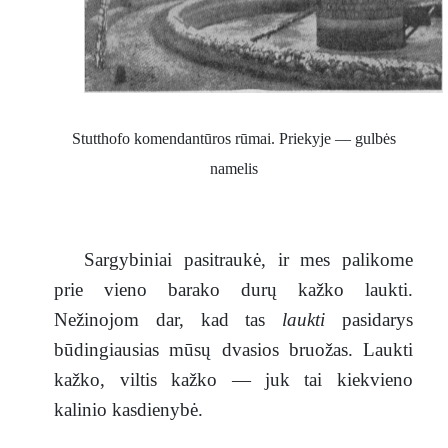
Stutthofo komendantūros rūmai. Priekyje — gulbės
namelis
Sargybiniai pasitraukė, ir mes palikome
prie vieno barako durų kažko laukti.
Nežinojom dar, kad tas
laukti
pasidarys
būdingiausias mūsų dvasios bruožas. Laukti
kažko, viltis kažko — juk tai kiekvieno
kalinio kasdienybė.