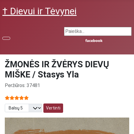
† Dievui ir Tėvynei
Search ...
ŽMONĖS IR ŽVĖRYS DIEVŲ
MIŠKE / Stasys Yla
Išsami informacija
Peržiūros: 37481
Narių vertinimas:
5
/
5
Prašome įvertinti