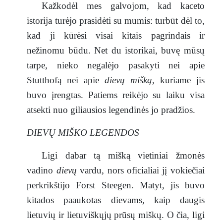
Kažkodėl mes galvojom, kad kaceto
istorija turėjo prasidėti su mumis: turbūt dėl to,
kad ji kūrėsi visai kitais pagrindais ir
nežinomu būdu. Net du istorikai, buvę mūsų
tarpe, nieko negalėjo pasakyti nei apie
Stutthofą nei apie
dievų mišką
, kuriame jis
buvo įrengtas. Patiems reikėjo su laiku visa
atsekti nuo giliausios legendinės jo pradžios.
DIEVŲ MIŠKO LEGENDOS
Ligi dabar tą mišką vietiniai žmonės
vadino
dievų
vardu, nors oficialiai jį vokiečiai
perkrikštijo Forst Steegen. Matyt, jis buvo
kitados paaukotas dievams, kaip daugis
lietuvių ir lietuviškųjų prūsų miškų. O čia, ligi