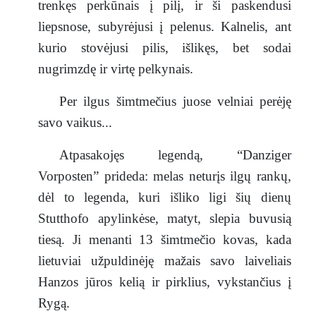
trenkęs perkūnais į pilį, ir ši paskendusi
liepsnose, subyrėjusi į pelenus. Kalnelis, ant
kurio stovėjusi pilis, išlikęs, bet sodai
nugrimzdę ir virtę pelkynais.
Per ilgus šimtmečius juose velniai perėję
savo vaikus...
Atpasakojęs legendą, “Danziger
Vorposten” prideda: melas neturįs ilgų rankų,
dėl to legenda, kuri išliko ligi šių dienų
Stutthofo apylinkėse, matyt, slepia buvusią
tiesą. Ji menanti 13 šimtmečio kovas, kada
lietuviai užpuldinėję mažais savo laiveliais
Hanzos jūros kelią ir pirklius, vykstančius į
Rygą.