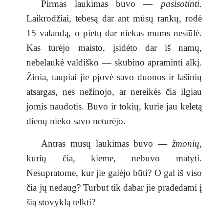
Pirmas laukimas buvo —
pasisotinti
.
Laikrodžiai, tebesą dar ant mūsų rankų, rodė
15 valandą, o pietų dar niekas mums nesiūlė.
Kas turėjo maisto, įsidėto dar iš namų,
nebelaukė valdiško — skubino apraminti alkį.
Žinia, taupiai jie pjovė savo duonos ir lašinių
atsargas, nes nežinojo, ar nereikės čia ilgiau
jomis naudotis. Buvo ir tokių, kurie jau keletą
dienų nieko savo neturėjo.
Antras mūsų laukimas buvo —
žmonių
,
kurių čia, kieme, nebuvo matyti.
Nesupratome, kur jie galėjo būti? O gal iš viso
čia jų nedaug? Turbūt tik dabar jie pradedami į
šią stovyklą telkti?