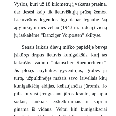
Vyslos, kuri už 18 kilometrų į vakarus praeina,
dar tiesėsi kaip tik lietuviškųjų prūsų žemės.
Lietuviškos legendos ligi dabar tegaubė šią
apylinkę, ir mes vėliau (1943 m. rudenį) vieną
jų išskaitėme “Danziger Vorposten” skiltyse.
Senais laikais dievų miško papėdėje buvęs
įsikūręs drąsus lietuvis kunigaikštis, kurį tas
laikraštis vadino “litauischer Raeuberfuerst”.
Jis plėšęs apylinkės gyventojus, grobęs jų
turtą, užpuldinėjęs mažais savo laiveliais kitų
kunigaikščių eldijas, keliaujančias jūromis. Jo
pilis buvusi įrengta ant jūros kranto, apsupta
sodais, tankiais erškėtkrūmiais ir stipriai
ginama iš vidaus. Veltui kiti kunigaikščiai