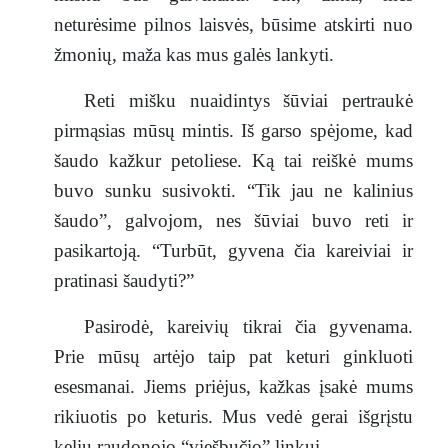
neturėsime pilnos laisvės, būsime atskirti nuo
žmonių, maža kas mus galės lankyti.
Reti mišku nuaidintys šūviai pertraukė
pirmąsias mūsų mintis. Iš garso spėjome, kad
šaudo kažkur petoliese. Ką tai reiškė mums
buvo sunku susivokti. “Tik jau ne kalinius
šaudo”, galvojom, nes šūviai buvo reti ir
pasikartoją. “Turbūt, gyvena čia kareiviai ir
pratinasi šaudyti?”
Pasirodė, kareivių tikrai čia gyvenama.
Prie mūsų artėjo taip pat keturi ginkluoti
esesmanai. Jiems priėjus, kažkas įsakė mums
rikiuotis po keturis. Mus vedė gerai išgrįstu
keliu raudonojo “viešbučio” linkui.