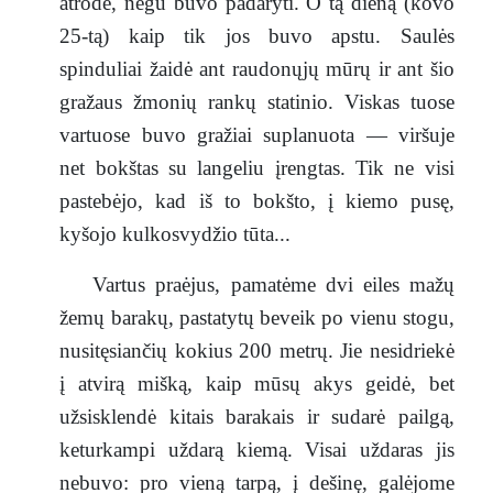
atrodė, negu buvo padaryti. O tą dieną (kovo
25-tą) kaip tik jos buvo apstu. Saulės
spinduliai žaidė ant raudonųjų mūrų ir ant šio
gražaus žmonių rankų statinio. Viskas tuose
vartuose buvo gražiai suplanuota — viršuje
net bokštas su langeliu įrengtas. Tik ne visi
pastebėjo, kad iš to bokšto, į kiemo pusę,
kyšojo kulkosvydžio tūta...
Vartus praėjus, pamatėme dvi eiles mažų
žemų barakų, pastatytų beveik po vienu stogu,
nusitęsiančių kokius 200 metrų. Jie nesidriekė
į atvirą mišką, kaip mūsų akys geidė, bet
užsisklendė kitais barakais ir sudarė pailgą,
keturkampi uždarą kiemą. Visai uždaras jis
nebuvo: pro vieną tarpą, į dešinę, galėjome