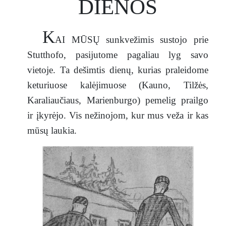
DIENOS
K
AI MŪSŲ sunkvežimis sustojo prie
Stutthofo, pasijutome pagaliau lyg savo
vietoje. Ta dešimtis dienų, kurias praleidome
keturiuose kalėjimuose (Kauno, Tilžės,
Karaliaučiaus, Marienburgo) pemelig prailgo
ir įkyrėjo. Vis nežinojom, kur mus veža ir kas
mūsų laukia.