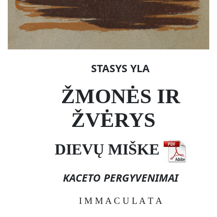
STASYS YLA
ŽMONĖS IR
ŽVĖRYS
DIEVŲ MIŠKE
KACETO PERGYVENIMAI
I M M A C U L A T A