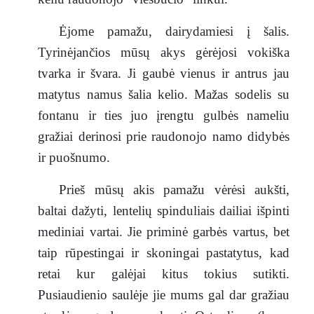
Ėjome pamažu, dairydamiesi į šalis.
Tyrinėjančios mūsų akys gėrėjosi vokiška
tvarka ir švara. Ji gaubė vienus ir antrus jau
matytus namus šalia kelio. Mažas sodelis su
fontanu ir ties juo įrengtu gulbės nameliu
gražiai derinosi prie raudonojo namo didybės
ir puošnumo.
Prieš mūsų akis pamažu vėrėsi aukšti,
baltai dažyti, lentelių spinduliais dailiai išpinti
mediniai vartai. Jie priminė garbės vartus, bet
taip rūpestingai ir skoningai pastatytus, kad
retai kur galėjai kitus tokius sutikti.
Pusiaudienio saulėje jie mums gal dar gražiau