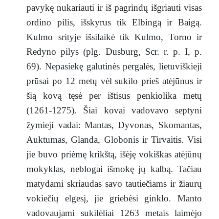
pavykę nukariauti ir iš pagrindų išgriauti visas
ordino pilis, išskyrus tik Elbingą ir Baigą.
Kulmo srityje išsilaikė tik Kulmo, Torno ir
Redyno pilys (plg. Dusburg, Scr. r. p. I, p.
69). Nepasiekę galutinės pergalės, lietuviškieji
prūsai po 12 metų vėl sukilo prieš atėjūnus ir
šią kovą tęsė per ištisus penkiolika metų
(1261-1275). Šiai kovai vadovavo septyni
žymieji vadai: Mantas, Dyvonas, Skomantas,
Auktumas, Glanda, Globonis ir Tirvaitis. Visi
jie buvo priėmę krikštą, išėję vokiškas atėjūnų
mokyklas, neblogai išmokę jų kalbą. Tačiau
matydami skriaudas savo tautiečiams ir žiaurų
vokiečių elgesį, jie griebėsi ginklo. Manto
vadovaujami sukilėliai 1263 metais laimėjo