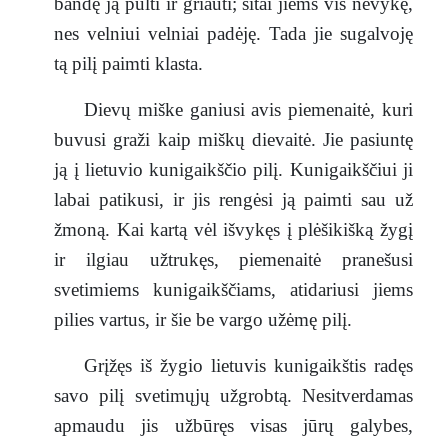
bandę ją pulti ir griauti; šitai jiems vis nevykę,
nes velniui velniai padėję. Tada jie sugalvoję
tą pilį paimti klasta.
Dievų miške ganiusi avis piemenaitė, kuri
buvusi graži kaip miškų dievaitė. Jie pasiuntę
ją į lietuvio kunigaikščio pilį. Kunigaikščiui ji
labai patikusi, ir jis rengėsi ją paimti sau už
žmoną. Kai kartą vėl išvykęs į plėšikišką žygį
ir ilgiau užtrukęs, piemenaitė pranešusi
svetimiems kunigaikščiams, atidariusi jiems
pilies vartus, ir šie be vargo užėmę pilį.
Grįžęs iš žygio lietuvis kunigaikštis radęs
savo pilį svetimųjų užgrobtą. Nesitverdamas
apmaudu jis užbūręs visas jūrų galybes,