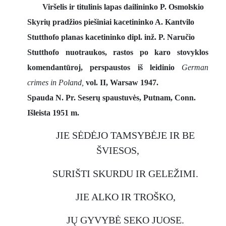
Viršelis ir titulinis lapas dailininko P. Osmolskio
Skyrių pradžios piešiniai kacetininko A. Kantvilo
Stutthofo planas kacetininko dipl. inž. P. Naručio
Stutthofo nuotraukos, rastos po karo stovyklos
komendantūroj, perspaustos iš leidinio
German
crimes in Poland,
vol. II, Warsaw 1947.
Spauda N. Pr. Seserų spaustuvės, Putnam, Conn.
Išleista 1951 m.
JIE SĖDĖJO TAMSYBĖJE IR BE
ŠVIESOS,
SURIŠTI SKURDU IR GELEŽIMI.
JIE ALKO IR TROŠKO,
JŲ GYVYBĖ SEKO JUOSE.