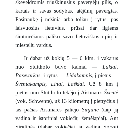
skeveldromis triuškinusius pavergėjų pilis, o
kartais ir savas sodybas, atėjūnų pavergtas.
Pasitraukę į nežinią arba toliau į rytus, pas
laisvuosius lietuvius, prūsai dar ilgiems
šimtmečiams paliko savo lietuviškus upių ir
miestelių vardus.
Ir dabar už kokių 5 — 6 klm. į vakarus
nuo Stutthofo buvo kaimai —
Lakiai,
Pasevarkas
, į rytus —
Lidakampis,
į pietus —
Šventakampis, Linai, Laškiai
. Už 8 km į
pietus nuo Stutthofo tekėjo į Aistmares
Šventė
(vok. Schwente), už 13 kilometrų į pietryčius į
tas pačias Aistmares įsiliejo
Sirgūnė
(taip ją
vadina ir istoriniai vokiečių žemėlapiai). Ant
Sirgūnės (dabar vokiečiai ją vadina Sorge)