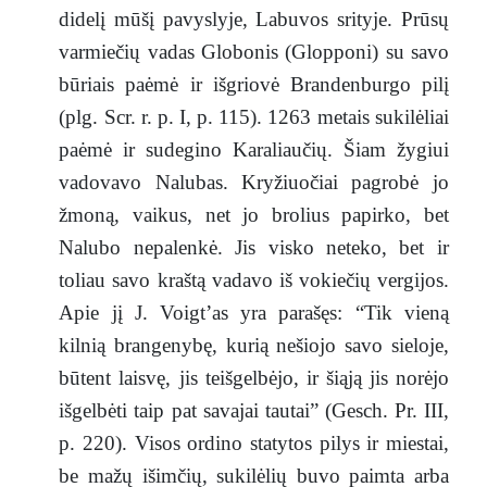
didelį mūšį pavyslyje, Labuvos srityje. Prūsų
varmiečių vadas Globonis (Glopponi) su savo
būriais paėmė ir išgriovė Brandenburgo pilį
(plg. Scr. r. p. I, p. 115). 1263 metais sukilėliai
paėmė ir sudegino Karaliaučių. Šiam žygiui
vadovavo Nalubas. Kryžiuočiai pagrobė jo
žmoną, vaikus, net jo brolius papirko, bet
Nalubo nepalenkė. Jis visko neteko, bet ir
toliau savo kraštą vadavo iš vokiečių vergijos.
Apie jį J. Voigt’as yra parašęs: “Tik vieną
kilnią brangenybę, kurią nešiojo savo sieloje,
būtent laisvę, jis teišgelbėjo, ir šiąją jis norėjo
išgelbėti taip pat savajai tautai” (Gesch. Pr. III,
p. 220). Visos ordino statytos pilys ir miestai,
be mažų išimčių, sukilėlių buvo paimta arba