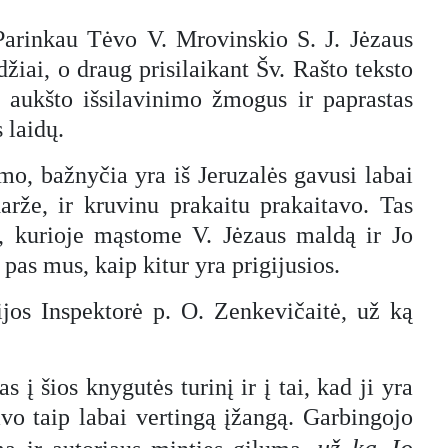
Parinkau Tėvo V. Mrovinskio S. J. Jėzaus
džiai, o draug prisilaikant Šv. Rašto teksto
r aukšto išsilavinimo žmogus ir paprastas
 laidų.
imo, bažnyčia yra iš Jeruzalės gavusi labai
rže, ir kruvinu prakaitu prakaitavo. Tas
a“, kurioje mąstome V. Jėzaus maldą ir Jo
 pas mus, kaip kitur yra prigijusios.
jos Inspektorė p. O. Zenkevičaitė, už ką
 šios knygutės turinį ir į tai, kad ji yra
vo taip labai vertingą įžangą. Garbingojo