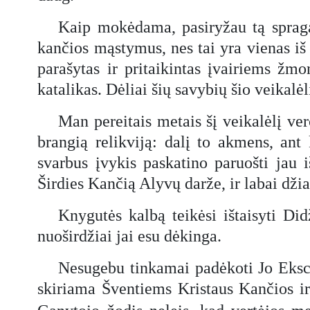
Kaip mokėdama, pasiryžau tą spragą 
kančios mąstymus, nes tai yra vienas iš n
parašytas ir pritaikintas įvairiems žm
katalikas. Dėliai šių savybių šio veikalė
Man pereitais metais šį veikalėlį ver
brangią relikviją: dalį to akmens, an
svarbus įvykis paskatino paruošti jau 
Širdies Kančią Alyvų darže, ir labai džia
Knygutės kalbą teikėsi ištaisyti Di
nuoširdžiai jai esu dėkinga.
Nesugebu tinkamai padėkoti Jo Ekscel
skiriama Šventiems Kristaus Kančios ir