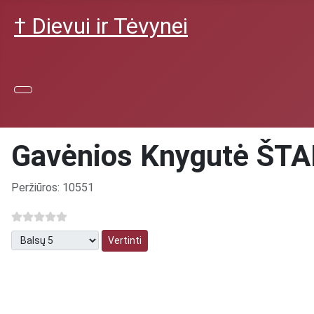
† Dievui ir Tėvynei
Gavėnios Knygutė ŠT
Išsami informacija
Peržiūros: 10551
Prašome įvertinti