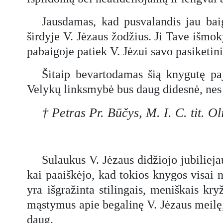
Jausdamas, kad pusvalandis jau baig
širdyje V. Jėzaus žodžius. Ji Tave išmok
pabaigoje patiek V. Jėzui savo pasiketin
Šitaip bevartodamas šią knygutę paj
Velykų linksmybė bus daug didesnė, nes 
† Petras Pr. Būčys, M. I. C. tit. O
Sulaukus V. Jėzaus didžiojo jubilie
kai paaiškėjo, kad tokios knygos visai n
yra išgražinta stilingais, meniškais kry
mąstymus apie begalinę V. Jėzaus meilę,
daug.