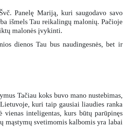
 Švč. Panelę Mariją, kuri saugodavo savo
arba išmels Tau reikalingų malonių. Pačioje
iktų malonės įvykinti.
ėnios dienos Tau bus naudingesnės, bet ir
ąstymus Tačiau koks buvo mano nustebimas,
Lietuvoje, kuri taip gausiai liaudies ranka
nė vienas inteligentas, kurs būtų parūpinęs
okių mąstymų svetimomis kalbomis yra labai