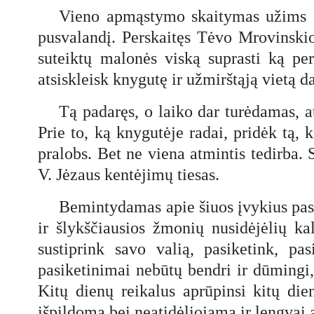
Vieno apmąstymo skaitymas užims d
pusvalandį. Perskaitęs Tėvo Mrovinskio
suteiktų malonės viską suprasti ką per
atsiskleisk knygutę ir užmirštąją vietą 
Tą padaręs, o laiko dar turėdamas, at
Prie to, ką knygutėje radai, pridėk tą, 
pralobs. Bet ne viena atmintis tedirba.
V. Jėzaus kentėjimų tiesas.
Bemintydamas apie šiuos įvykius pasteb
ir šlykščiausios žmonių nusidėjėlių k
sustiprink savo valią, pasiketink, pa
pasiketinimai nebūtų bendri ir dūmingi,
Kitų dienų reikalus aprūpinsi kitų di
išpildomą bei neatidėliojamą ir lengva