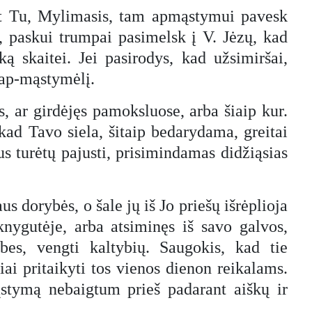
et Tu, Mylimasis, tam apmąstymui pavesk
, paskui trumpai pasimelsk į V. Jėzų, kad
ą skaitei. Jei pasirodys, kad užsimiršai,
ą ap-mąstymėlį.
s, ar girdėjęs pamoksluose, arba šiaip kur.
 kad Tavo siela, šitaip bedarydama, greitai
s turėtų pajusti, prisimindamas didžiąsias
s dorybės, o šale jų iš Jo priešų išrėplioja
nygutėje, arba atsiminęs iš savo galvos,
ybes, vengti kaltybių. Saugokis, kad tie
ai pritaikyti tos vienos dienon reikalams.
stymą nebaigtum prieš padarant aiškų ir