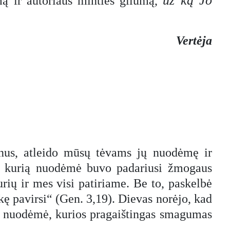
už ką Jo
mą ir autoriaus minties gilumą,
Vertėja
lnus, atleido mūsų tėvams jų nuodėmę ir
ką, kurią nuodėmė buvo padariusi žmogaus
rių ir mes visi patiriame. Be to, paskelbė
lkę pavirsi“ (Gen. 3,19). Dievas norėjo, kad
ra nuodėmė, kurios pragaištingas smagumas