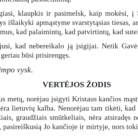
iasi, klaupkis ir pasimelsk, kaip mokėsi, į
ys išlaikyki apmąstyme svarstytąsias tiesas, 
imus, kad palaimintų, kad patvirtintų, kad sute
usi, kad nebereikalo ją įsigijai. Netik Gav
geriau būsi prisirengęs.
limpo vysk.
VERTĖJOS ŽODIS
jaus metų, norėjau įsigyti Kristaus kančios m
ėra lietuvių kalba. Nenorėjau tam tikėti, kad 
žiais, graudžiais smūtkeliais, nėra atsiradęs 
 pasireiškusią Jo kančioje ir mirtyje, nors t