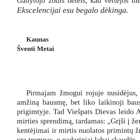
Ganytojo žodis neleis, kad vertėjos m
Ekscelencijai esu begalo dėkinga.
Kaunas
Šventi Metai
Pirmajam žmogui rojuje nusidėjus,
amžiną bausmę, bet liko laikinoji bau
prigimtyje. Tad Viešpats Dievas leido A
mirties sprendimą, tardamas: „Grįši į žem
kentėjimai ir mirtis nuolatos primintų
yra trumpas, o padariniai labai skaudūs.