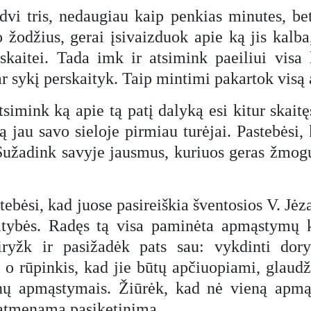
vi tris, nedaugiau kaip penkias minutes, b
 žodžius, gerai įsivaizduok apie ką jis kalba
skaitei. Tada imk ir atsimink paeiliui visa k
dar sykį perskaityk. Taip mintimi pakartok vis
simink ką apie tą patį dalyką esi kitur skaitę
ką jau savo sieloje pirmiau turėjai. Pastebėsi,
 Sužadink savyje jausmus, kuriuos geras žmogu
ėsi, kad juose pasireiškia šventosios V. Jėzau
altybės. Radęs tą visa paminėta apmąstymų k
siryžk ir pasižadėk pats sau: vykdinti dor
 o rūpinkis, kad jie būtų apčiuopiami, glaudži
enų apmąstymais. Žiūrėk, kad nė vieną apmą
i atmenamą pasiketinimą.