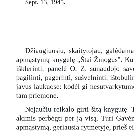
Sept. 13, 1945.
Džiaugiuosiu, skaitytojau, galėdama
apmąstymų knygelę „Štai Žmogus". Kuom
išklerinti, panelė O. Z. sunaudojo sa
pagilinti, pagerinti, sušvelninti, ištob
javus laukuose: kodėl gi nesutvarkytum
tam priemone.
Nejaučiu reikalo girti šitą knygutę. 
akimis perbėgti per ją visą. Turi Gavė
apmąstymą, geriausia rytmetyje, prieš ei