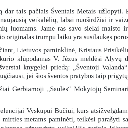
dar tais pačiais Šventais Metais užlopyti. 
aujausią veikalėlių, labai nuoširdžiai ir vaiz
onių luomams. Jame ras savo sielai maisto i
lio originalas trumpu laiku yra susilaukęs poros
čiant, Lietuvos paminklinė, Kristaus Prisikėl
t kurio klūpodamas V. Jėzus meldėsi Alyvų da
išverstai knygelei priedą: „Šventoji Valand
ugčiausi, jei šios šventos pratybos taip prigytų
džiai Gerbiamoji „Saulės“ Mokytojų Seminari
encijai Vyskupui Bučiui, kurs atsižvelgdamas į
 mirties metams paminėti, teikėsi parašyti sa