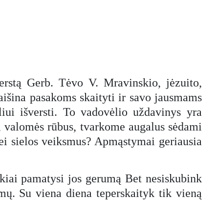
verstą Gerb. Tėvo V. Mravinskio, jėzuito,
išina pasakoms skaityti ir savo jausmams
iui išversti. To vadovėlio uždavinys yra
kus, valomės rūbus, tvarkome augalus sėdami
bei sielos veiksmus? Apmąstymai geriausia
veikiai pamatysi jos gerumą Bet nesiskubink
mų. Su viena diena teperskaityk tik vieną