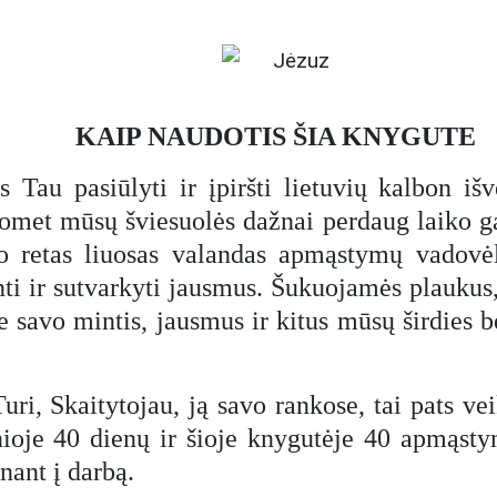
KAIP NAUDOTIS ŠIA KNYGUTE
s Tau pasiūlyti ir įpiršti lietuvių kalbon iš
et mūsų šviesuolės dažnai perdaug laiko ga
vo retas liuosas valandas apmąstymų vadovėl
ulinti ir sutvarkyti jausmus. Šukuojamės plau
e savo mintis, jausmus ir kitus mūsų širdies 
Turi, Skaitytojau, ją savo rankose, tai pats 
nioje 40 dienų ir šioje knygutėje 40 apmąsty
nant į darbą.