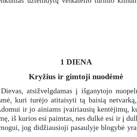
enkumas užtemdytų veikalėlio turinio kilnu
1 DIENA
Kryžius ir gimtoji nuodėmė
 Dievas, atsižvelgdamas į išganytojo nuope
smė, kuri turėjo atitaisyti tą baisią netvar
domui ir jo ainiams įvairiausių kentėjimų, ku
ę, iš kurios esi paimtas, nes dulkė esi ir į du
 žmogui, jog didžiausioji pasaulyje blogybė y