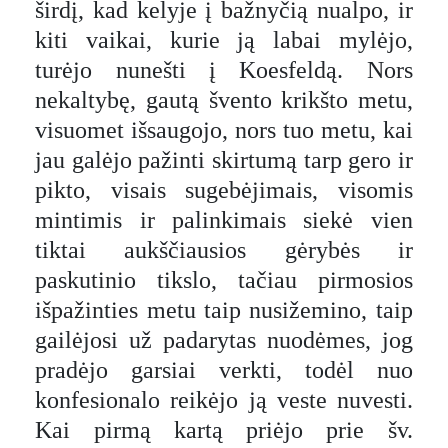
širdį, kad kelyje į bažnyčią nualpo, ir
kiti vaikai, kurie ją labai mylėjo,
turėjo nunešti į Koesfeldą. Nors
nekaltybę, gautą švento krikšto metu,
visuomet išsaugojo, nors tuo metu, kai
jau galėjo pažinti skirtumą tarp gero ir
pikto, visais sugebėjimais, visomis
mintimis ir palinkimais siekė vien
tiktai aukščiausios gėrybės ir
paskutinio tikslo, tačiau pirmosios
išpažinties metu taip nusižemino, taip
gailėjosi už padarytas nuodėmes, jog
pradėjo garsiai verkti, todėl nuo
konfesionalo reikėjo ją veste nuvesti.
Kai pirmą kartą priėjo prie šv.