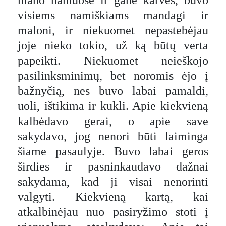
mano namuose ir ganė karves, buvo
visiems namiškiams mandagi ir
maloni, ir niekuomet nepastebėjau
joje nieko tokio, už ką būtų verta
papeikti. Niekuomet neieškojo
pasilinksminimų, bet noromis ėjo į
bažnyčią, nes buvo labai pamaldi,
uoli, ištikima ir kukli. Apie kiekvieną
kalbėdavo gerai, o apie save
sakydavo, jog nenori būti laiminga
šiame pasaulyje. Buvo labai geros
širdies ir pasninkaudavo dažnai
sakydama, kad ji visai nenorinti
valgyti. Kiekvieną kartą, kai
atkalbinėjau nuo pasiryžimo stoti į