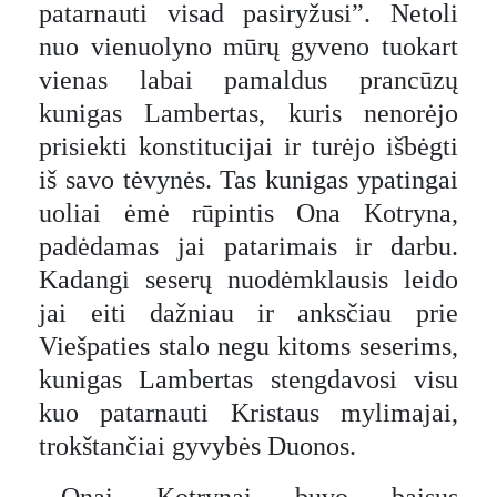
patarnauti visad pasiryžusi”. Netoli
nuo vienuolyno mūrų gyveno tuokart
vienas labai pamaldus prancūzų
kunigas Lambertas, kuris nenorėjo
prisiekti konstitucijai ir turėjo išbėgti
iš savo tėvynės. Tas kunigas ypatingai
uoliai ėmė rūpintis Ona Kotryna,
padėdamas jai patarimais ir darbu.
Kadangi seserų nuodėmklausis leido
jai eiti dažniau ir anksčiau prie
Viešpaties stalo negu kitoms seserims,
kunigas Lambertas stengdavosi visu
kuo patarnauti Kristaus mylimajai,
trokštančiai gyvybės Duonos.