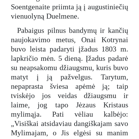
Soentgenaite priimta ją į augustiniečių
vienuolyną Duelmene.
Pabaigus pilnus bandymų ir kančių
naujokavimo metus, Onai Kotrynai
buvo leista padaryti įžadus 1803 m.
lapkričio mėn. 5 dieną. Įžadus padarė
su neapsakomu džiaugsmu, kuris buvo
matyt į ją pažvelgus. Tarytum,
nepaprasta šviesa apėmė ją; taip
tviskėjo jos veidas džiaugsmu ir
laime, jog tapo Jėzaus Kristaus
mylimąja. Pati vėliau kalbėjo:
„Visiškai atsidaviau dangiškajam savo
Mylimajam, o Jis elgėsi su manim