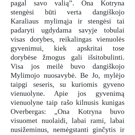
pagal savo valią”. Ona Kotryna
stengėsi būti verta dangiškojo
Karaliaus mylimąja ir stengėsi tai
padaryti ugdydama savyje tobulai
visas dorybes, reikalingas vienuolės
gyvenimui, kiek apskritai tose
dorybėse žmogus gali išsitobulinti.
Visa jos meilė buvo dangiškojo
Mylimojo nuosavybė. Be Jo, mylėjo
taipgi seseris, su kuriomis gyveno
vienuolyne. Apie jos gyvenimą
vienuolyne taip rašo kilnusis kunigas
Overbergas: „Ona Kotryna buvo
visuomet nuolaidi, labai rami, labai
nusižeminus, nemėgstanti ginčytis ir