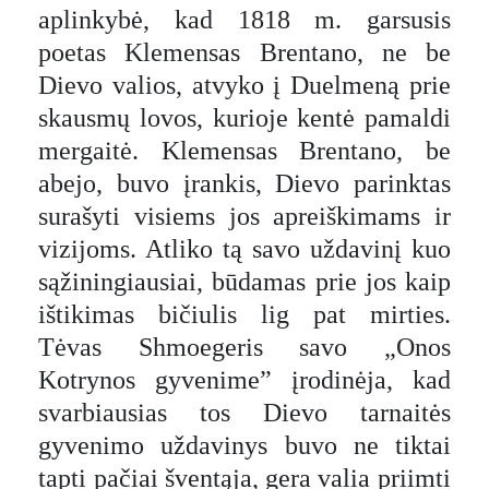
aplinkybė, kad 1818 m. garsusis
poetas Klemensas Brentano, ne be
Dievo valios, atvyko į Duelmeną prie
skausmų lovos, kurioje kentė pamaldi
mergaitė. Klemensas Brentano, be
abejo, buvo įrankis, Dievo parinktas
surašyti visiems jos apreiškimams ir
vizijoms. Atliko tą savo uždavinį kuo
sąžiningiausiai, būdamas prie jos kaip
ištikimas bičiulis lig pat mirties.
Tėvas Shmoegeris savo „Onos
Kotrynos gyvenime” įrodinėja, kad
svarbiausias tos Dievo tarnaitės
gyvenimo uždavinys buvo ne tiktai
tapti pačiai šventąja, gera valia priimti