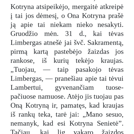
Kotryna atsipeikėjo, mergaitė atkreipė
į tai jos dėmesį, o Ona Kotryna prašė
ją apie tai niekam nieko nesakyti.
Gruodžio mėn. 31 d., kai tėvas
Limbergas atnešė jai švč. Sakramentą,
pirmą kartą pastebėjo žaizdas jos
rankose, iš kurių tekėjo kraujas.
„Tuojau, — taip pasakojo tėvas
Limbergas, — pranešiau apie tai tėvui
Lambertui, gyvenančiam tuose-
pačiuose namuose. Atėjo jis tuojau pas
Oną Kotryną ir, pamatęs, kad kraujas
iš rankų teka, tarė jai: „Mano sesuo,
nemanyk, kad esi Kotryna Senietė”.
Tačiau, kai lig vakaro žaizdos