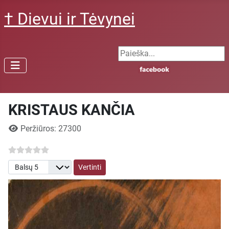
† Dievui ir Tėvynei
Search ...
KRISTAUS KANČIA
Išsami informacija
Peržiūros: 27300
Prašome įvertinti