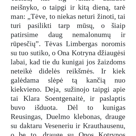
neišnyko, o taipgi ir kitą dieną, tarė
man: „Tėve, to niekas neturi žinoti, tai
turi pasilikti tarp mūsų, o šiaip
patirsime daug nemalonumų ir
rūpesčių”. Tėvas Limbergas noromis
su tuo sutiko, o Ona Kotryna džiaugėsi
labai, kad tie du kunigai jos žaizdoms
neteikė didelės reikšmės. Ir kiek
galėdama slėpė tą kančią nuo
kiekvieno. Deja, sužinojo taipgi apie
tai Klara Soentgenaitė, ir paslaptis
buvo išduota. Dėl to kunigas
Reusingas, Duelmo klebonas, drauge
su daktaru Veseneriu ir Krauthausenu,
o be to, drauge su Onos Kotrynos