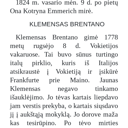
1824 m. vasario mėn. 9 d. po pietų
Ona Kotryna Emmerich mirė.
KLEMENSAS BRENTANO
Klemensas Brentano gimė 1778
metų rugsėjo 8 d. Vokietijos
vakaruose. Tai buvo sūnus turtingo
italų pirklio, kuris iš Italijos
atsikraustė į Vokietiją ir įsikūrė
Frankfurte prie Maino. Jaunas
Klemensas negavo tinkamo
išauklėjimo. Jo tėvas kartais liepdavo
jam verstis prekyba, o kartais siųsdavo
jį į aukštąją mokyklą. Jo dorove maža
kas tesirūpino. Po tėvo mirties