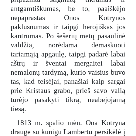
antgamtiškumas, be to, paaiškėjo
nepaprastas Onos Kotrynos
paklusnumas ir taipgi herojiškas jos
kantrumas. Po šešerių metų pasaulinė
valdžia, norėdama demaskuoti
tariamąją apgaulę, taipgi padarė labai
aštrų ir šventai mergaitei labai
nemalonų tardymą, kurio vaisius buvo
tas, kad teisėjai, panašiai kaip sargai
prie Kristaus grabo, prieš savo valią
turėjo pasakyti tikrą, neabejojamą
tiesą.
1813 m. spalio mėn. Ona Kotryna
drauge su kunigu Lambertu persikėlė į