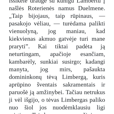
išsikėlė drauge su kunigu Lambertu į
našlės Roterienės namus Duelmene.
„Taip bijojaus, taip rūpinaus, —
pasakojo vėliau, — turėdama palikti
vienuolyną, jog maniau, kad
kiekvienas akmuo gatvėje turi mane
praryti”. Kai tiktai padėta ją
neturtingam, apačioje esančiam,
kambarėly, sunkiai susirgo; kadangi
manyta, jog mirs, pašaukta
domininkonų tėvą Limbergą, kuris
aprūpino šventais sakramentais ir
paruošė ją amžinybei. Tačiau netrukus
ji vėl išgijo, o tėvas Limbergas paliko
nuo šiol jos nuodėmklausiu ligi