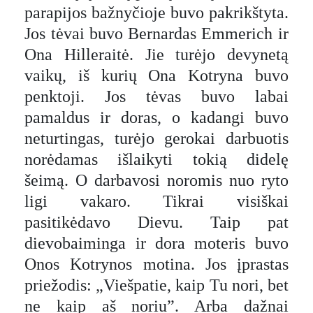
parapijos bažnyčioje buvo pakrikštyta.
Jos tėvai buvo Bernardas Emmerich ir
Ona Hilleraitė. Jie turėjo devynetą
vaikų, iš kurių Ona Kotryna buvo
penktoji. Jos tėvas buvo labai
pamaldus ir doras, o kadangi buvo
neturtingas, turėjo gerokai darbuotis
norėdamas išlaikyti tokią didelę
šeimą. O darbavosi noromis nuo ryto
ligi vakaro. Tikrai visiškai
pasitikėdavo Dievu. Taip pat
dievobaiminga ir dora moteris buvo
Onos Kotrynos motina. Jos įprastas
priežodis: „Viešpatie, kaip Tu nori, bet
ne kaip aš noriu”. Arba dažnai