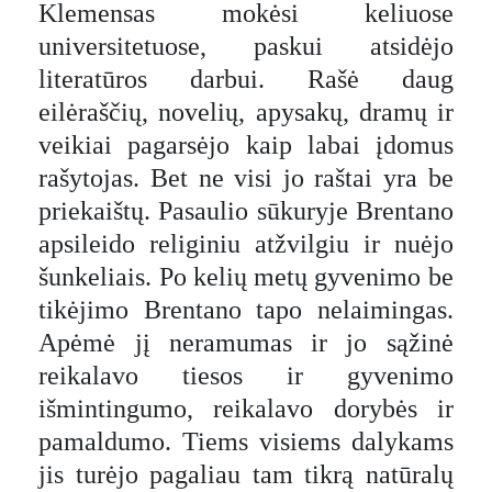
Klemensas mokėsi keliuose
universitetuose, paskui atsidėjo
literatūros darbui. Rašė daug
eilėraščių, novelių, apysakų, dramų ir
veikiai pagarsėjo kaip labai įdomus
rašytojas. Bet ne visi jo raštai yra be
priekaištų. Pasaulio sūkuryje Brentano
apsileido religiniu atžvilgiu ir nuėjo
šunkeliais. Po kelių metų gyvenimo be
tikėjimo Brentano tapo nelaimingas.
Apėmė jį neramumas ir jo sąžinė
reikalavo tiesos ir gyvenimo
išmintingumo, reikalavo dorybės ir
pamaldumo. Tiems visiems dalykams
jis turėjo pagaliau tam tikrą natūralų