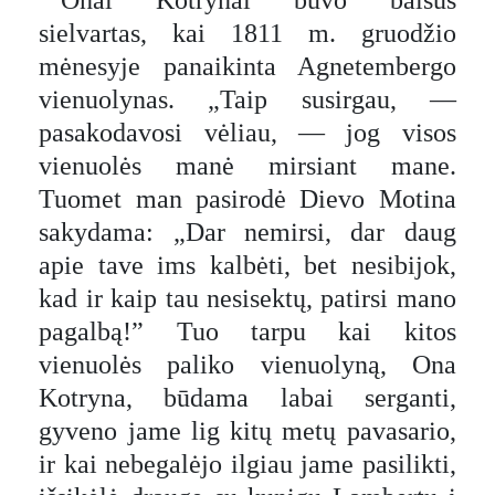
Onai Kotrynai buvo baisus
sielvartas, kai 1811 m. gruodžio
mėnesyje panaikinta Agnetembergo
vienuolynas. „Taip susirgau, —
pasakodavosi vėliau, — jog visos
vienuolės manė mirsiant mane.
Tuomet man pasirodė Dievo Motina
sakydama: „Dar nemirsi, dar daug
apie tave ims kalbėti, bet nesibijok,
kad ir kaip tau nesisektų, patirsi mano
pagalbą!” Tuo tarpu kai kitos
vienuolės paliko vienuolyną, Ona
Kotryna, būdama labai serganti,
gyveno jame lig kitų metų pavasario,
ir kai nebegalėjo ilgiau jame pasilikti,