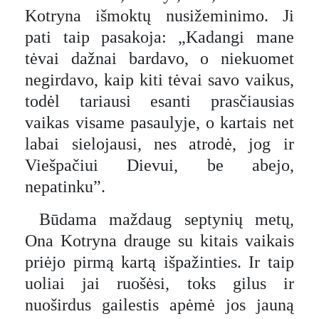
Kotryna išmoktų nusižeminimo. Ji
pati taip pasakoja: „Kadangi mane
tėvai dažnai bardavo, o niekuomet
negirdavo, kaip kiti tėvai savo vaikus,
todėl tariausi esanti prasčiausias
vaikas visame pasaulyje, o kartais net
labai sielojausi, nes atrodė, jog ir
Viešpačiui Dievui, be abejo,
nepatinku”.
Būdama maždaug septynių metų,
Ona Kotryna drauge su kitais vaikais
priėjo pirmą kartą išpažinties. Ir taip
uoliai jai ruošėsi, toks gilus ir
nuoširdus gailestis apėmė jos jauną