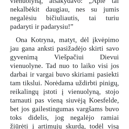
vienuolyną, atsakydavo: „Apie tai
nekalbėkit daugiau, nes su jumis
negalėsiu bičiuliautis, tai turiu
padaryti ir padarysiu!”
Ona Kotryna, matyt, dėl įkvėpimo
jau gana anksti pasižadėjo skirti savo
gyvenimą Viešpačiui Dievui
vienuolyne. Tad nuo to laiko visi jos
darbai ir vargai buvo skiriami pasiekti
tam tikslui. Norėdama uždirbti pinigų,
reikalingų įstoti į vienuolyną, stojo
tarnauti pas vieną siuvėją Koesfelde,
bet jos gailestingumas vargšams buvo
toks didelis, jog negalėjo ramiai
žiūrėti į artimųjų skurdą, todėl visą