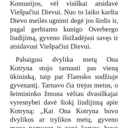
Komunijos, vėl visiškai atsidavė
Viešpačiui Dievui. Nuo to laiko karšta
Dievo meilės ugnimi degė jos širdis ir,
pagal gerbiamo kunigo Overbergo
liudijimą, gyveno išsižadėjusi savęs ir
atsidavusi Viešpačiui Dievui.
Pabaigusi dvylika metų Ona
Kotryna stojo tarnauti pas vieną
ūkininką, taip pat Flamsko sodžiuje
gyvenantį. Tarnavo čia trejus metus, o
šeimininko žmona vėliau dvasiškajai
vyresnybei davė šiokį liudijimą apie
Kotryną: „Kai Ona Kotryna buvo
dvylikos ar trylikos metų, gyveno