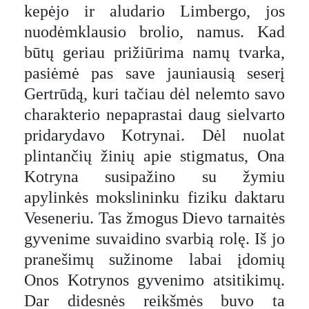
kepėjo ir aludario Limbergo, jos
nuodėmklausio brolio, namus. Kad
būtų geriau prižiūrima namų tvarka,
pasiėmė pas save jauniausią seserį
Gertrūdą, kuri tačiau dėl nelemto savo
charakterio nepaprastai daug sielvarto
pridarydavo Kotrynai. Dėl nuolat
plintančių žinių apie stigmatus, Ona
Kotryna susipažino su žymiu
apylinkės mokslininku fiziku daktaru
Veseneriu. Tas žmogus Dievo tarnaitės
gyvenime suvaidino svarbią rolę. Iš jo
pranešimų sužinome labai įdomių
Onos Kotrynos gyvenimo atsitikimų.
Dar didesnės reikšmės buvo ta