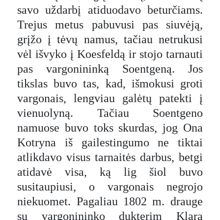
savo uždarbį atiduodavo beturčiams.
Trejus metus pabuvusi pas siuvėją,
grįžo į tėvų namus, tačiau netrukusi
vėl išvyko į Koesfeldą ir stojo tarnauti
pas vargonininką Soentgeną. Jos
tikslas buvo tas, kad, išmokusi groti
vargonais, lengviau galėtų patekti į
vienuolyną. Tačiau Soentgeno
namuose buvo toks skurdas, jog Ona
Kotryna iš gailestingumo ne tiktai
atlikdavo visus tarnaitės darbus, betgi
atidavė visa, ką lig šiol buvo
susitaupiusi, o vargonais negrojo
niekuomet. Pagaliau 1802 m. drauge
su vargonininko dukterim Klara