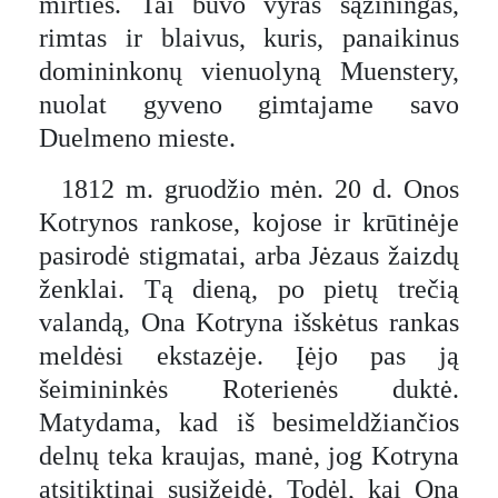
mirties. Tai buvo vyras sąžiningas,
rimtas ir blaivus, kuris, panaikinus
domininkonų vienuolyną Muenstery,
nuolat gyveno gimtajame savo
Duelmeno mieste.
1812 m. gruodžio mėn. 20 d. Onos
Kotrynos rankose, kojose ir krūtinėje
pasirodė stigmatai, arba Jėzaus žaizdų
ženklai. Tą dieną, po pietų trečią
valandą, Ona Kotryna išskėtus rankas
meldėsi ekstazėje. Įėjo pas ją
šeimininkės Roterienės duktė.
Matydama, kad iš besimeldžiančios
delnų teka kraujas, manė, jog Kotryna
atsitiktinai susižeidė. Todėl, kai Ona