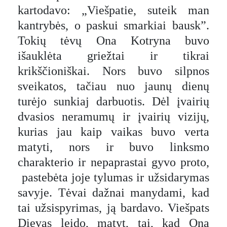
kartodavo: „Viešpatie, suteik man
kantrybės, o paskui smarkiai bausk”.
Tokių tėvų Ona Kotryna buvo
išauklėta griežtai ir tikrai
krikščioniškai. Nors buvo silpnos
sveikatos, tačiau nuo jaunų dienų
turėjo sunkiaj darbuotis. Dėl įvairių
dvasios neramumų ir įvairių vizijų,
kurias jau kaip vaikas buvo verta
matyti, nors ir buvo linksmo
charakterio ir nepaprastai gyvo proto,
pastebėta joje tylumas ir užsidarymas
savyje. Tėvai dažnai manydami, kad
tai užsispyrimas, ją bardavo. Viešpats
Dievas leido, matyt, tai, kad Ona