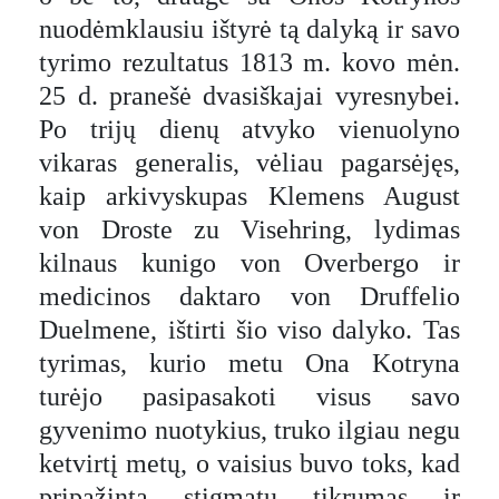
nuodėmklausiu ištyrė tą dalyką ir savo
tyrimo rezultatus 1813 m. kovo mėn.
25 d. pranešė dvasiškajai vyresnybei.
Po trijų dienų atvyko vienuolyno
vikaras generalis, vėliau pagarsėjęs,
kaip arkivyskupas Klemens August
von Droste zu Visehring, lydimas
kilnaus kunigo von Overbergo ir
medicinos daktaro von Druffelio
Duelmene, ištirti šio viso dalyko. Tas
tyrimas, kurio metu Ona Kotryna
turėjo pasipasakoti visus savo
gyvenimo nuotykius, truko ilgiau negu
ketvirtį metų, o vaisius buvo toks, kad
pripažinta stigmatų tikrumas ir