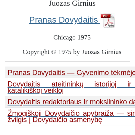
Juozas Girnius
Pranas Dovydaitis
Chicago 1975
Copyright © 1975 by Juozas Girnius
Pranas Dovydaitis — Gyvenimo tėkmėj
Dovydaitis ateitininkų istorijoj ir
katalikiškoj veikloj
Dovydaitis redaktoriaus ir mokslininko d
Žmogiškoji Dovydaičio apybraiža — sint
žvilgis į Dovydaičio asmenybę