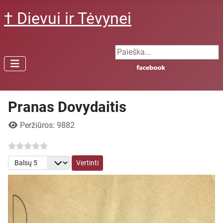
† Dievui ir Tėvynei
Search ...
Pranas Dovydaitis
Išsami informacija
Peržiūros: 9882
Prašome įvertinti