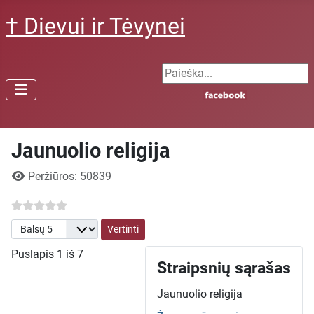
† Dievui ir Tėvynei
Search ...
Jaunuolio religija
Išsami informacija
Peržiūros: 50839
Prašome įvertinti
Puslapis 1 iš 7
Straipsnių sąrašas
Jaunuolio religija