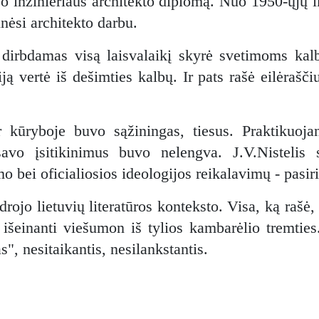
vo inžinieriaus architekto diplomą. Nuo 1950-ųjų i
nėsi architekto darbu.
r dirbdamas visą laisvalaikį skyrė svetimoms kal
iją vertė iš dešimties kalbų. Ir pats rašė eilėraš
 kūryboje buvo sąžiningas, tiesus. Praktikuoja
vo įsitikinimus buvo nelengva. J.V.Nistelis s
o bei oficialiosios ideologijos reikalavimų - pasi
rojo lietuvių literatūros konteksto. Visa, ką rašė, 
r išeinanti viešumon iš tylios kambarėlio tremties
s", nesitaikantis, nesilankstantis.