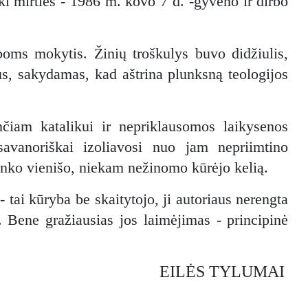
ki mirties - 1986 m. kovo 7 d. -gyveno ir dirbo
boms mokytis. Žinių troškulys buvo didžiulis,
čius, sakydamas, kad aštrina plunksną teologijos
nčiam katalikui ir nepriklausomos laikysenos
avanoriškai izoliavosi nuo jam nepriimtino
rinko vienišo, niekam nežinomo kūrėjo kelią.
- tai kūryba be skaitytojo, ji autoriaus nerengta
. Bene gražiausias jos laimėjimas - principinė
EILĖS TYLUMAI