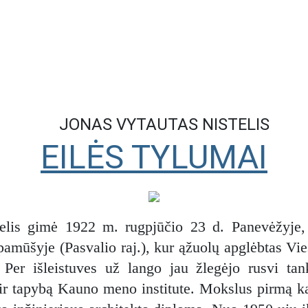
JONAS VYTAUTAS NISTELIS
EILĖS TYLUMAI
elis gimė 1922 m. rugpjūčio 23 d. Panevėžyje, 
amūšyje (Pasvalio raj.), kur ąžuolų apglėbtas Vie
. Per išleistuves už lango jau žlegėjo rusvi tank
 ir tapybą Kauno meno institute. Mokslus pirmą ka