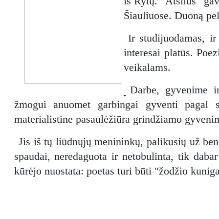
iš Rytų. "Atšilus" ga
Šiauliuose. Duoną pel
Ir studijuodamas, i
interesai platūs. Poez
veikalams.
Darbe, gyvenime ir
žmogui anuomet garbingai gyventi pagal sa
materialistine pasaulėžiūra grindžiamo gyvenim
Jis iš tų liūdnųjų menininkų, palikusių už bend
spaudai, neredaguota ir netobulinta, tik daba
kūrėjo nuostata: poetas turi būti "žodžio kuniga