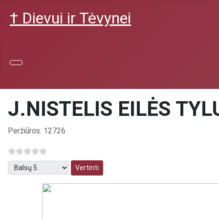
† Dievui ir Tėvynei
J.NISTELIS EILĖS TY
Išsami informacija
Peržiūros: 12726
Prašome įvertinti