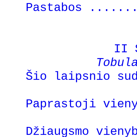
Pastabos ......
II 
Tobul
Šio laipsnio su
Paprastoji vien
Džiaugsmo vieny