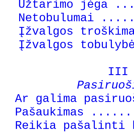
Užtarimo jėga ..
Netobulumai ....
Įžvalgos troškim
Įžvalgos tobulyb
III
Pasiruoš
Ar galima pasiruo
Pašaukimas ......
Reikia pašalinti 