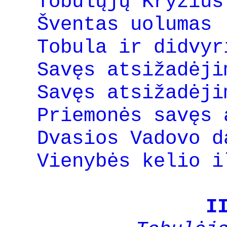
Tobulųjų Kryžius
Šventas uolumas 
Tobula ir didvyr
Savęs atsižadėji
Savęs atsižadėji
Priemonės savęs 
Dvasios Vadovo d
Vienybės kelio i
I