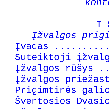
kont
I 
Įžvalgos prig
Įvadas .........
Suteiktoji įžval
Įžvalgos rūšys .
Įžvalgos priežas
Prigimtinės gali
Šventosios Dvasi