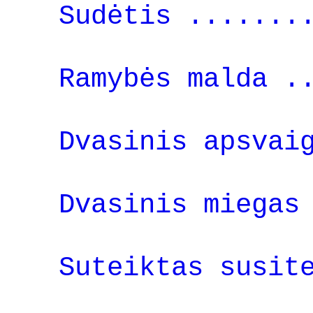
Sudėtis .......
Ramybės malda .
Dvasinis apsvai
Dvasinis miegas
Suteiktas susit