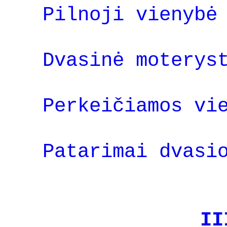
Pilnoji vienybė
Dvasinė moterys
Perkeičiamos vi
Patarimai dvasi
II