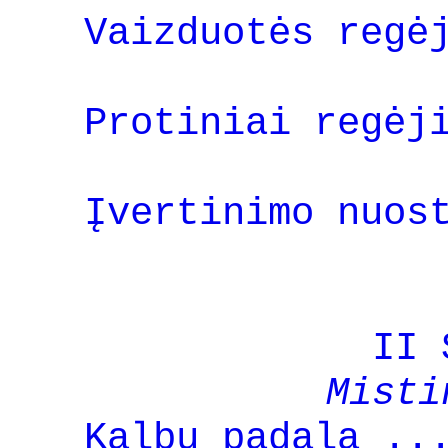
Vaizduotės regė
Protiniai regėj
Įvertinimo nuos
II 
Misti
Kalbų padala ..