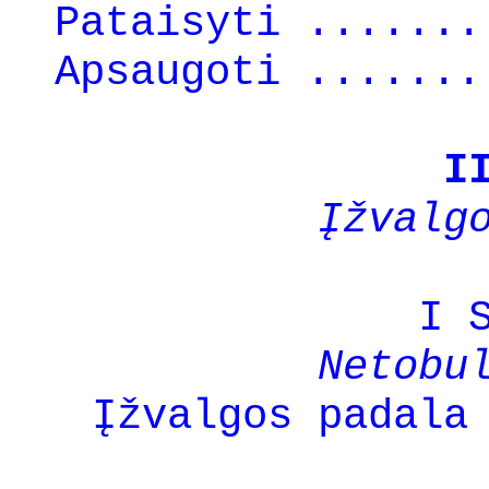
Pataisyti .......
Apsaugoti .......
I
Įžvalg
I 
Netobu
Įžvalgos padala