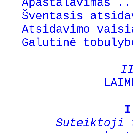
Apaštalavimas ..
Šventasis atsida
Atsidavimo vaisi
Galutinė tobulyb
I
LAIM
I
Suteiktoji 