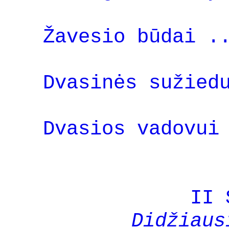
Žavesio būdai .
Dvasinės sužied
Dvasios vadovui
II 
Didžiaus