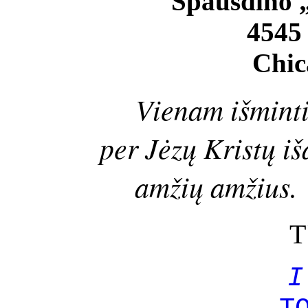
Spausdino 
4545 
Chic
Vienam išmint
per Jėzų Kristų iš
amžių amžius.
T
I