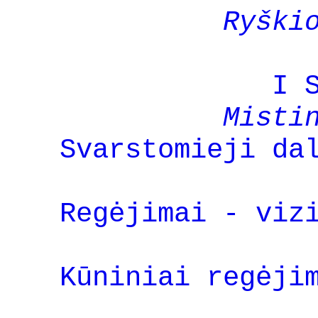
Ryški
I 
Misti
Svarstomieji da
Regėjimai - viz
Kūniniai regėji