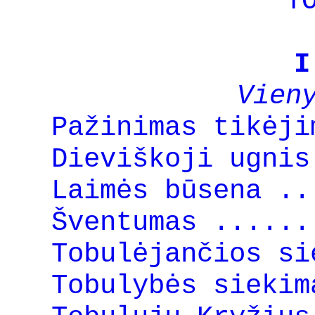
T
I
Vien
Pažinimas tikėji
Dieviškoji ugnis
Laimės būsena ..
Šventumas ......
Tobulėjančios si
Tobulybės siekim